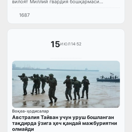
вилоят Миллий гвардия бошқармаси
ходимлари ҳамда Фанлар академияси
1687
Зоология институти мутахассислари
ҳамкорлигида 6 бош Ўрта Осиё кобраси ва...
15
14:52
ИЮЛ
Воқеа-ҳодисалар
Австралия Тайван учун уруш бошланган
тақдирда ўзига ҳеч қандай мажбуриятни
олмайди