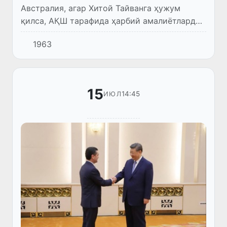
Австралия, агар Хитой Тайванга ҳужум
қилса, АҚШ тарафида ҳарбий амалиётларда
иштирок этишни олдиндан ваъда
1963
қилмаслигини айтди. Бу Вашингтоннинг
чақириғига Канберранинг жавоби.
15
14:45
ИЮЛ