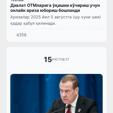
Давлат ОТМларига ўқишни кўчириш учун
онлайн ариза юбориш бошланди
Аризалар 2025 йил 5 августга (шу куни ҳам)
қадар қабул қилинади.
4358
15
16:17
ИЮЛ