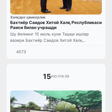
Халқаро ҳамкорлик
Бахтиёр Саидов Хитой Халқ Республикаси
Раиси билан учрашди
Шу йилнинг 15 июль куни Ташқи ишлар
вазири Бахтиёр Саидов Хитой Халқ
Республикаси Раиси Си Сзинпин Жаноби
4573
Олийлари билан учрашди.
15
14:39
ИЮЛ