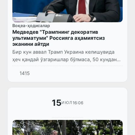
Воқеа-ҳодисалар
Медведев "Трампнинг декоратив
ультиматуми" Россияга аҳамиятсиз
эканини айтди
Бир кун аввал Трамп Украина келишувида
ҳеч қандай ўзгаришлар бўлмаса, 50 кундан
кейин Россияга 100 фоиз тарифлар жорий
1415
этилишини эълон қилган эди. Медведев АҚШ
Президентининг ульти...
15
16:06
ИЮЛ