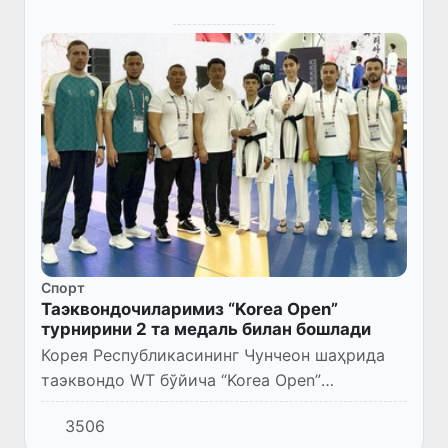
Спорт
Таэквондочиларимиз “Korea Open”
турнирини 2 та медаль билан бошлади
Корея Республикасининг Чунчеон шаҳрида
таэквондо WT бўйича “Korea Open”
мусобақаси старт олди.
3506