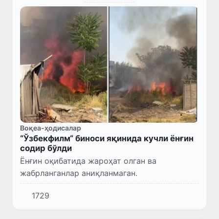
Воқеа-ҳодисалар
“Ўзбекфилм“ биноси яқинида кучли ёнғин
содир бўлди
Ёнғин оқибатида жароҳат олган ва
жабрланганлар аниқланмаган.
1729