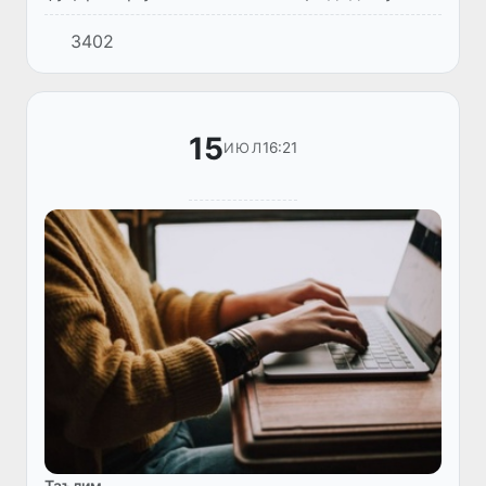
қилиб, алдангани ҳақида хабарлар тарқалди.
3402
Қурилиш ва уй-жой коммунал хўжалиги
вазирлиги мазкур ҳолат юзасида...
15
16:21
ИЮЛ
Таълим