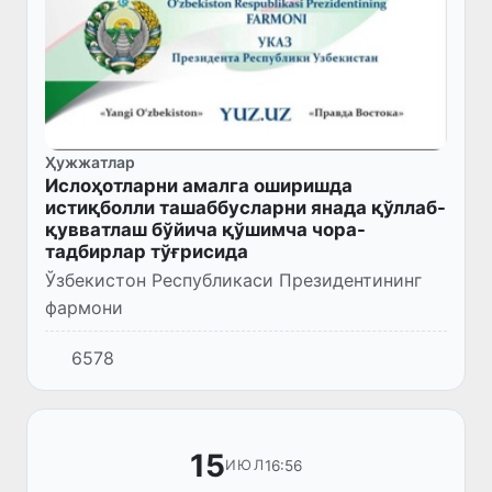
Ҳужжатлар
Ислоҳотларни амалга оширишда
истиқболли ташаббусларни янада қўллаб-
қувватлаш бўйича қўшимча чора-
тадбирлар тўғрисида
Ўзбекистон Республикаси Президентининг
фармони
6578
15
16:56
ИЮЛ