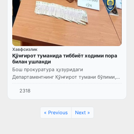
Хавфсизлик
Қўнғирот туманида тиббиёт ходими пора
билан ушланди
Бош прокуратура ҳузуридаги
Департаментнинг Қўнғирот тумани бўлими,
ДХХ ва ИИБ ходимлари ҳамкорлигида
2318
тезкор тадбир ўтказилди.
« Previous
Next »