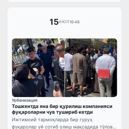
15
16:48
ИЮЛ
Урбанизация
Тошкентда яна бир қурилиш компанияси
фуқароларни чув тушириб кетди
Ижтимоий тармоқларда бир гуруҳ
фуқаролар уй сотиб олиш мақсадида тўлов