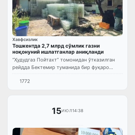
Хавфсизлик
Тошкентда 2,7 млрд сўмлик газни
ноқонуний ишлатганлар аниқланди
“Ҳудудгаз Пойтахт” томонидан ўтказилган
рейдда Бектемир туманида бир фуқаро
шартномасиз ҳолда консерва маҳсулотлари
1772
тайёрлаш учун газдан фойдаланиб келгани
маълум бўлди.
15
14:38
ИЮЛ