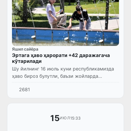
Яшил сайёра
Эртага ҳаво ҳарорати +42 даражагача
кўтарилади
Шу йилнинг 16 июль куни республикамизда
ҳаво бироз булутли, баъзи жойларда
ўзгарувчан бўлади, ёғингарчилик
2681
кутилмайди.
15
15:33
ИЮЛ