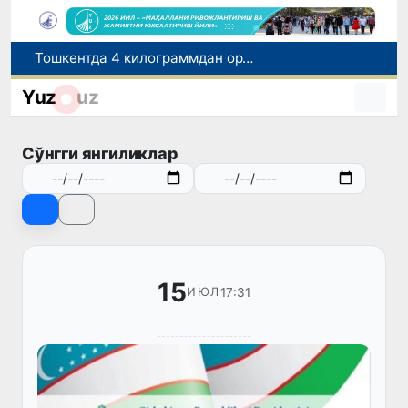
Тошкентда 4 килограммдан ортиқ гиёҳвандлик воситаларининг «закладка» усулида тарқатилишига чек қўйилди
Ўқишини кўчириш бўйича рад этилган аризаларни 10 августга қадар таҳрирлаш мумкин
Yuz
uz
I ва II гуруҳ ногиронлиги бўлган фуқароларга пенсия проактив тарзда тайинланади
Бозорга чиқариладиган барча маҳсулотлар хавфсиз бўлиши шарт
Сўнгги янгиликлар
FOTON ва MKBANK стратегик ҳамкорлик ва бўлиб тўлаш шартлари!
15
17:31
ИЮЛ