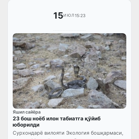
15
15:23
ИЮЛ
Яшил сайёра
23 бош ноёб илон табиатга қўйиб
юборилди
Сурхондарё вилояти Экология бошқармаси,