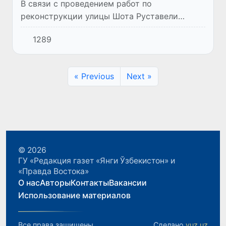
В связи с проведением работ по
реконструкции улицы Шота Руставели
движение автотранспорта будет временно
1289
ограничено на участке от пересечения улиц
Чупонота и Шота Руставели (мемори...
« Previous
Next »
© 2026
ГУ «Редакция газет «Янги Ўзбекистон» и
«Правда Востока»
О нас
Авторы
Контакты
Вакансии
Использование материалов
Все права защищены.
Сделано
yuz.uz