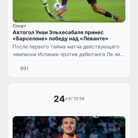
Спорт
Автогол Унаи Эльхесабаля принес
«Барселоне» победу над «Леванте»
После первого тайма матча действующего
чемпиона Испании против дебютанта Ла лиги
«Леванте» появился намек на сенсацию.
991
Команда Ханас-Дитера Флика горела с
разницей в два мяча. Одна...
24
10:56
АВГ