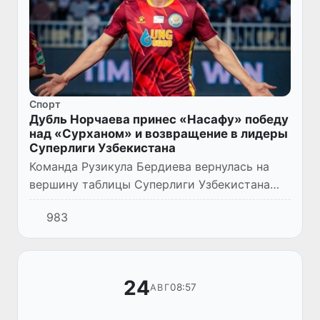
Спорт
Дубль Норчаева принес «Насафу» победу
над «Сурханом» и возвращение в лидеры
Суперлиги Узбекистана
Команда Рузикула Бердиева вернулась на
вершину таблицы Суперлиги Узбекистана
после достаточно легкой победы в Термезе
983
над «Сурханом». На дубль Хусайна Норчаева
хозяева ответили гол...
24
08:57
АВГ