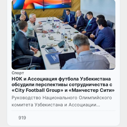
Спорт
НОК и Ассоциация футбола Узбекистана
обсудили перспективы сотрудничества с
«City Football Group» и «Манчестер Сити»
Руководство Национального Олимпийского
комитета Узбекистана и Ассоциации
футбола Узбекистана находится с рабочим
919
визитом в Манчестере (Англия). В рамках
поездки были проведены пере...