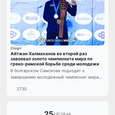
Спорт
Айтжан Халмаханов во второй раз
завоевал золото чемпионата мира по
греко-римской борьбе среди молодежи
В болгарском Самокове подходит к
завершению молодежный чемпионат мира
по спортивной борьбе (U20). Накануне борец
2730
греко-римского стиля Айтжан Халмаханов
принес Узбекистану золотую м...
25
08:44
АВГ