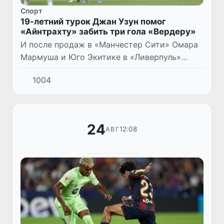
Спорт
19-летний турок Джан Узун помог
«Айнтрахту» забить три гола «Вердеру»
И после продаж в «Манчестер Сити» Омара
Мармуша и Юго Экитике в «Ливерпуль»
команда из Франкфурта-на-Майне сохраняет
1004
атакующие традиции, обыграв бременский
«Вердер» (4:1). Причем в...
24
12:08
АВГ