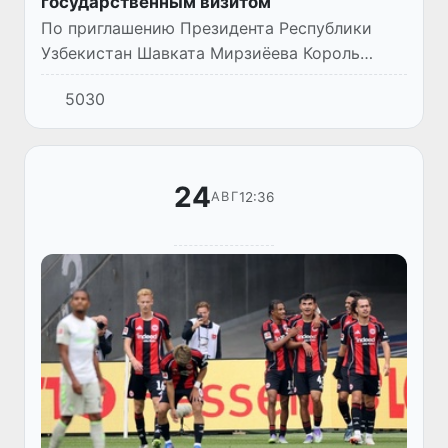
государственным визитом
По приглашению Президента Республики
Узбекистан Шавката Мирзиёева Король
Иорданского Хашимитского Королевства
5030
Абдалла II ибн аль-Хусейн 25-26 августа
этого года посетит нашу страну...
24
12:36
АВГ