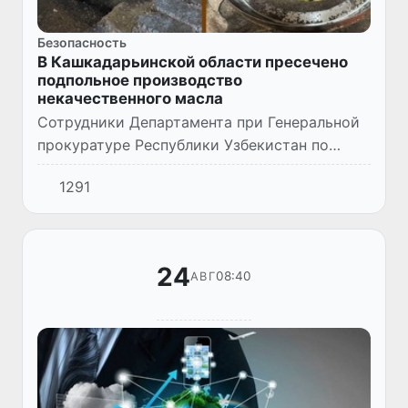
Безопасность
В Кашкадарьинской области пресечено
подпольное производство
некачественного масла
Сотрудники Департамента при Генеральной
прокуратуре Республики Узбекистан по
Шахрисабзскому и Китабскому районам
1291
Кашкадарьинской области совместно с
работниками ОВД провели операти...
24
08:40
АВГ