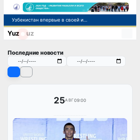
Узбекистан впервые в своей истории примет престижную Международную олимпиаду по информатике IOI 2026
Число пользователей мобильного интернета в Узбекистане за 10 лет выросло в 4,3 раза
Yuz
uz
При содействии Генконсульства Узбекистана соотечественница, перенесшая инсульт в Алматы, вернулась на родину
В Ташкенте состоялось заседание Исполнительного комитета Федерации тяжелой атлетики Азии
Последние новости
Китай и Россия стали крупнейшими торговыми партнерами Узбекистана в первом полугодии 2026 года
25
09:00
АВГ