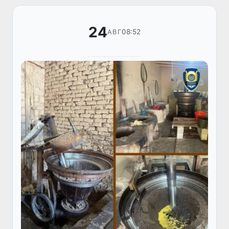
24
08:52
АВГ