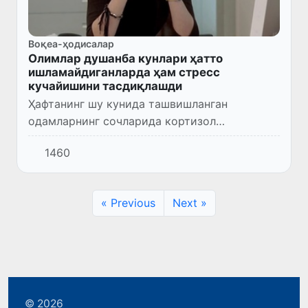
Воқеа-ҳодисалар
Олимлар душанба кунлари ҳатто
ишламайдиганларда ҳам стресс
кучайишини тасдиқлашди
Ҳафтанинг шу кунида ташвишланган
одамларнинг сочларида кортизол
концентрацияси сезиларли даражада юқори
1460
бўлган.
« Previous
Next »
© 2026