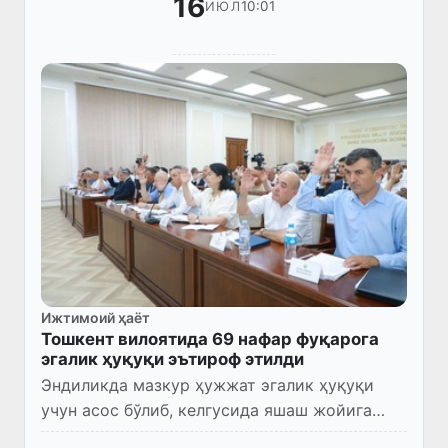
16
10:01
ИЮЛ
Ижтимоий ҳаёт
Тошкент вилоятида 69 нафар фуқарога
эгалик ҳуқуқи эътироф этилди
Эндиликда мазкур ҳужжат эгалик ҳуқуқи
учун асос бўлиб, келгусида яшаш жойига
доимий рўйхатга қўйиш, мерос ва бошқа