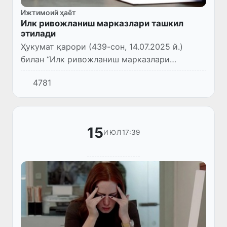
Ижтимоий ҳаёт
Илк ривожланиш марказлари ташкил
этилади
Ҳукумат қарори (439-сон, 14.07.2025 й.)
билан “Илк ривожланиш марказлари
тўғрисида”ги низом тасдиқланди.
4781
15
17:39
ИЮЛ