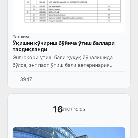
Таълим
Ўқишни кўчириш бўйича ўтиш баллари
тасдиқланди
Энг юқори ўтиш бали ҳуқуқ йўналишида
бўлса, энг паст ўтиш бали ветеринария
йўналишида белгиланган.
3947
16
10:05
ИЮЛ