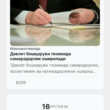
Мамлакатимизда
Давлат бошқаруви тизимида
самарадорлик оширилади
“Давлат бошқаруви тизимида самарадорлик,
проактивлик ва натижадорликни ошириш
чора-тадбирлари тўғрисида”ги Президент
8209
Фармони (ПФ-111-сон, 14.07.2025 й.) қабул
қилинди
16
08:54
ИЮЛ