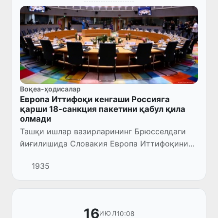
Воқеа-ҳодисалар
Европа Иттифоқи кенгаши Россияга
қарши 18-санкция пакетини қабул қила
олмади
Ташқи ишлар вазирларининг Брюсселдаги
йиғилишида Словакия Европа Иттифоқининг
Россияга қарши санкцияларининг 18-
1935
пакетига қўйган ветосини бекор қилмади.
Братислава билан музокаралар...
16
10:08
ИЮЛ