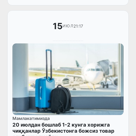
тизимида қонунбузилиш ҳолати а...
15
21:17
ИЮЛ
Мамлакатимизда
20 июлдан бошлаб 1-2 кунга хорижга
чиққанлар Ўзбекистонга божсиз товар