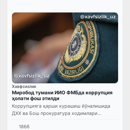
Хавфсизлик
Миробод тумани ИИО ФМБда коррупция
ҳолати фош этилди
Коррупцияга қарши курашиш йўналишида
ДХХ ва Бош прокуратура ходимлари
томонидан олиб борилган тезкор-қидирув
1866
тадбирлари давомида ички ишлар органлари