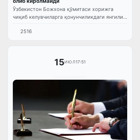
олиб киролмайди
Ўзбекистон Божхона қўмитаси хорижга
чиқиб келувчиларга қонунчиликдаги янгилик
ҳақида эслатди.
2516
15
17:51
ИЮЛ