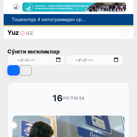
Ўқишини кўчириш бўйича рад этилган аризаларни 10 августга қадар таҳрирлаш мумкин
I ва II гуруҳ ногиронлиги бўлган фуқароларга пенсия проактив тарзда тайинланади
Yuz
uz
Бозорга чиқариладиган барча маҳсулотлар хавфсиз бўлиши шарт
FOTON ва MKBANK стратегик ҳамкорлик ва бўлиб тўлаш шартлари!
Сўнгги янгиликлар
Тошкентда 4 килограммдан ортиқ гиёҳвандлик воситаларининг «закладка» усулида тарқатилишига чек қўйилди
16
10:54
ИЮЛ