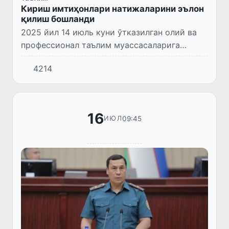
Кириш имтиҳонлари натижаларини эълон
қилиш бошланди
2025 йил 14 июль куни ўтказилган олий ва
профессионал таълим муассасаларига
ўқишга кириш тест синови натижалари
4214
эълон қилинди.
16
09:45
ИЮЛ