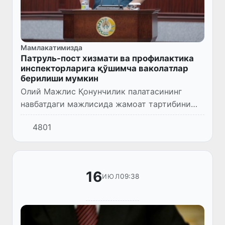
Мамлакатимизда
Патруль-пост хизмати ва профилактика
инспекторларига қўшимча ваколатлар
берилиши мумкин
Олий Мажлис Қонунчилик палатасининг
навбатдаги мажлисида жамоат тартибини
сақлаш ва ҳуқуқбузарликларнинг олдини
4801
олишга оид қонун лойиҳаси биринчи ўқишда
кўриб чиқилди.
16
09:38
ИЮЛ