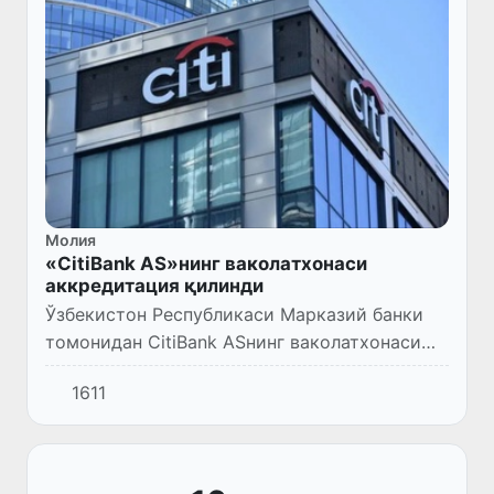
Молия
«CitiBank AS»нинг ваколатхонаси
аккредитация қилинди
Ўзбекистон Республикаси Марказий банки
томонидан CitiBank ASнинг ваколатхонаси
аккредитация қилинди.
1611