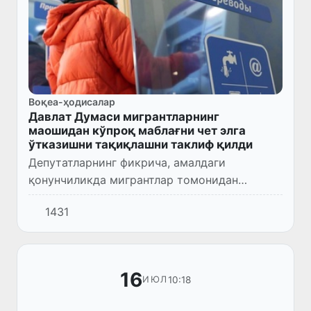
Воқеа-ҳодисалар
Давлат Думаси мигрантларнинг
маошидан кўпроқ маблағни чет элга
ўтказишни тақиқлашни таклиф қилди
Депутатларнинг фикрича, амалдаги
қонунчиликда мигрантлар томонидан
ўтказилган маблағлар уларнинг расмий
1431
даромадларига мос келишини назорат
қилишнинг самарали механизмлари назарда
т...
16
10:18
ИЮЛ