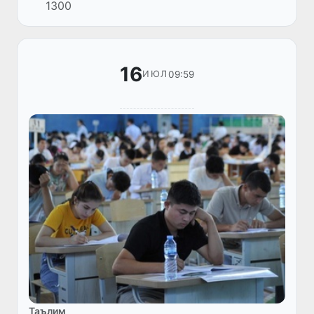
1300
нотариал хатти-ҳаракатларни амалга
ошириш имкониятини яратади.
16
09:59
ИЮЛ
Таълим