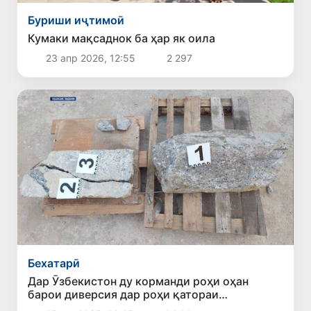
Буриши иҷтимоӣ
Кумаки мақсаднок ба ҳар як оила
23 апр 2026, 12:55
2 297
Бехатарӣ
Дар Ӯзбекистон ду корманди роҳи оҳан
барои диверсия дар роҳи қатораи
тезҳаракати «Афросиёб» ба муҳлатҳои