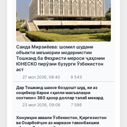
Саида Мирзиёева: шомил шудани
объекти меъмории модернистии
Тошканд ба Феҳристи мероси ҷаҳонии
ЮНЕСКО пирӯзии бузурги Ӯзбекистон
аст
27 июл 2026, 08:40
9 543
Дар Тошканд шахсе боздошт шуд, ки аз
соҳибкор барои «ҳалли масъалаҳои
сохтмон» 360 ҳазор доллар талаб мекард
23 июл 2026, 09:06
7 586
Хонумҳои аввали Ӯзбекистон, Қирғизистон
ва Озарбойҷон аз маркази тавонбахшии