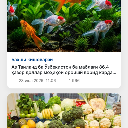
Бахши кишоварзӣ
Аз Таиланд ба Ӯзбекистон ба маблағи 86,4
ҳазор доллар моҳиҳои ороишӣ ворид карда
шуданд
28 июл 2026, 11:06
1 966