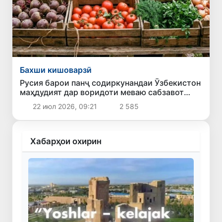
Бахши кишоварзӣ
Русия барои панҷ содиркунандаи Ӯзбекистон
маҳдудият дар воридоти меваю сабзавот
ҷорӣ мекунад
22 июл 2026, 09:21
2 585
Хабарҳои охирин