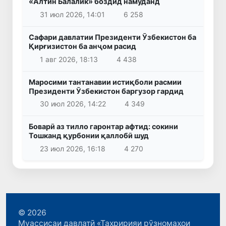
«Алтин Балалик» боздид намуданд
31 июл 2026, 14:01
6 258
Сафари давлатии Президенти Ӯзбекистон ба
Қирғизистон ба анҷом расид
1 авг 2026, 18:13
4 438
Маросими тантанавии истиқболи расмии
Президенти Ӯзбекистон баргузор гардид
30 июл 2026, 14:22
4 349
Боварӣ аз тилло гаронтар афтид: сокини
Тошканд қурбонии қаллобӣ шуд
23 июл 2026, 16:18
4 270
© 2026
Муассисаи давлатӣ «Таҳририяи рӯзномаҳои