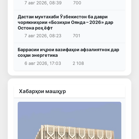
7 авг 2026, 08:39
700
Дастаи мунтахаби Ӯзбекистон ба даври
чорякниҳоии «Бозиҳои Оянда – 2026» дар
Остона роҳ ёфт
7 авг 2026, 08:23
701
Баррасии иҷрои вазифаҳои афзалиятнок дар
соҳаи энергетика
6 авг 2026, 17:03
2 108
Хабарҳои машҳур