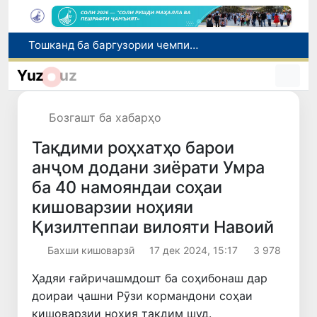
Шаҳрвандони Ӯзбекистон метавонанд дар доираи барномаи H-2A ба корҳои мавсимии кишоварзӣ дар ИМА сафарбар шаванд
Намояндагии Агентии муҳоҷират дар Москва моҳи июл ба зиёда аз 1,8 ҳазор шаҳрванди Ӯзбекистон кумак расонд
Yuz
uz
Дастаи мунтахаби Ӯзбекистон ба даври чорякниҳоии «Бозиҳои Оянда – 2026» дар Остона роҳ ёфт
Дар Қашқадарё анҷумани байналмилалии экологӣ бо иштироки ҷавонон аз нӯҳ кишвар баргузор мешавад
Бозгашт ба хабарҳо
Тошканд ба баргузории чемпионати Осиё оид ба вазнабардорӣ омодагӣ мебинад
Тақдими роҳхатҳо барои
анҷом додани зиёрати Умра
ба 40 намояндаи соҳаи
кишоварзии ноҳияи
Қизилтеппаи вилояти Навоий
Бахши кишоварзӣ
17 дек 2024, 15:17
3 978
Ҳадяи ғайричашмдошт ба соҳибонаш дар
доираи ҷашни Рӯзи кормандони соҳаи
кишоварзии ноҳия тақдим шуд.