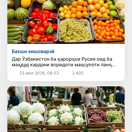
Бахши кишоварзӣ
Дар Ӯзбекистон ба қарорҳои Русия оид ба
маҳдуд кардани воридоти маҳсулоти панҷ
содиркунанда шарҳ доданд
23 июл 2026, 08:53
2 405