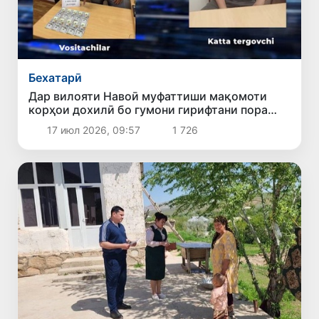
Бехатарӣ
Дар вилояти Навоӣ муфаттиши мақомоти
корҳои дохилӣ бо гумони гирифтани пора
боздошт шуд
17 июл 2026, 09:57
1 726