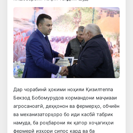
Дар чорабинӣ ҳокими ноҳияи Қизилтеппа
Бекзод Бобомурудов кормандони маҷмааи
агросаноатӣ, деҳқонон ва фермерҳо, обчиён
ва механизаторҳоро бо иди касбӣ табрик
намуда, ба роҳбарони як қатор хоҷагиҳои
фермерӣ изҳори сипос кард ва ба