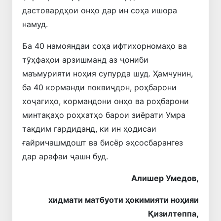
дастовардҳои онҳо дар ин соҳа ишора
намуд.
Ба 40 намояндаи соҳа ифтихорномаҳо ва
тӯҳфаҳои арзишманд аз ҷониби
маъмурияти ноҳия супурда шуд. Ҳамчунин,
ба 40 корманди поквиҷдон, роҳбарони
хоҷагиҳо, кормандони онҳо ва роҳбарони
минтақаҳо роҳхатҳо барои зиёрати Умра
тақдим гардиданд, ки ин ҳодисаи
ғайричашмдошт ва бисёр эҳсосбарангез
дар арафаи ҷашн буд.
Алишер Умедов,
хидмати матбуоти ҳокимияти ноҳияи
Қизилтеппа,