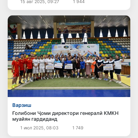
15 авг 2025, 09:27
1 944
тӯлонии зиндон шуданд
Варзиш
Ғолибони Ҷоми директори генералӣ КМКН
муайян гардиданд
1 июл 2025, 08:03
1 749