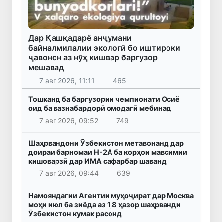
Дар Қашқадарё анҷумани
байналмилалии экологӣ бо иштироки
ҷавонон аз нӯҳ кишвар баргузор
мешавад
7 авг 2026, 11:11
465
Тошканд ба баргузории чемпионати Осиё
оид ба вазнабардорӣ омодагӣ мебинад
7 авг 2026, 09:52
749
Шаҳрвандони Ӯзбекистон метавонанд дар
доираи барномаи H-2A ба корҳои мавсимии
кишоварзӣ дар ИМА сафарбар шаванд
7 авг 2026, 09:44
639
Намояндагии Агентии муҳоҷират дар Москва
моҳи июл ба зиёда аз 1,8 ҳазор шаҳрванди
Ӯзбекистон кумак расонд