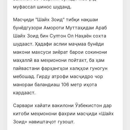
муфассал шинос шуданд.
Масҷиди "Шайх Зоид" тибқи нақшаи
бунёдгузори Амороти Муттаҳидаи Араб
Шайх Зоид бин Султон Ол Наҳаён сохта
шудааст. Ҳадафи аслии маҷмаа бунёди
макони махсуси зиёрат барои сокинони
маҳаллӣ ва меҳмонони пойтахт, ба ҳам
пайвастани фарҳангҳои халқҳои гуногун
мебошад. Гирду атрофи масҷидро чор
манораи баландиаш 106 метр иҳота
кардааст.
Сарвари хайати вакилони Ӯзбекистон дар
китоби меҳмонони фахрии масҷиди «Шайх
Зоид» навиштаҷот гузошт.