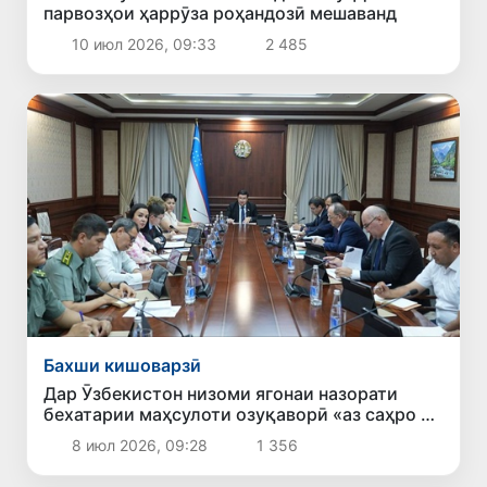
парвозҳои ҳаррӯза роҳандозӣ мешаванд
10 июл 2026, 09:33
2 485
Бахши кишоварзӣ
Дар Ӯзбекистон низоми ягонаи назорати
бехатарии маҳсулоти озуқаворӣ «аз саҳро то
дастархон» ҷорӣ карда мешавад
8 июл 2026, 09:28
1 356