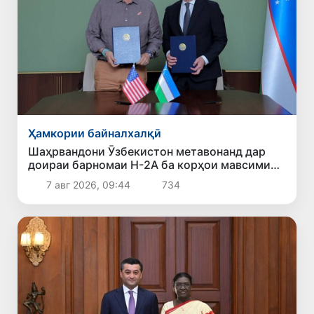
Ҳамкории байналхалқӣ
Шаҳрвандони Ӯзбекистон метавонанд дар
доираи барномаи H-2A ба корҳои мавсимии
кишоварзӣ дар ИМА сафарбар шаванд
7 авг 2026, 09:44
734