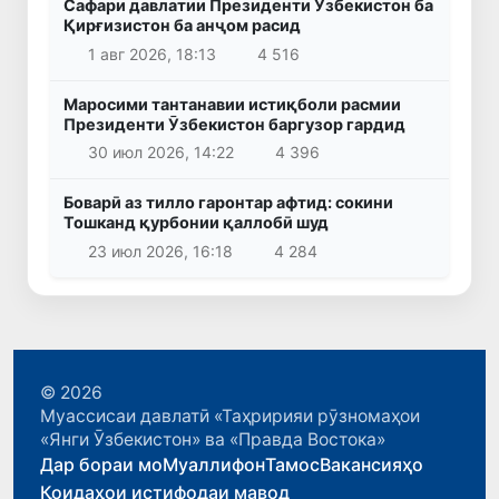
Сафари давлатии Президенти Ӯзбекистон ба
Қирғизистон ба анҷом расид
1 авг 2026, 18:13
4 516
Маросими тантанавии истиқболи расмии
Президенти Ӯзбекистон баргузор гардид
30 июл 2026, 14:22
4 396
Боварӣ аз тилло гаронтар афтид: сокини
Тошканд қурбонии қаллобӣ шуд
23 июл 2026, 16:18
4 284
© 2026
Муассисаи давлатӣ «Таҳририяи рӯзномаҳои
«Янги Ӯзбекистон» ва «Правда Востока»
Дар бораи мо
Муаллифон
Тамос
Вакансияҳо
Қоидаҳои истифодаи мавод