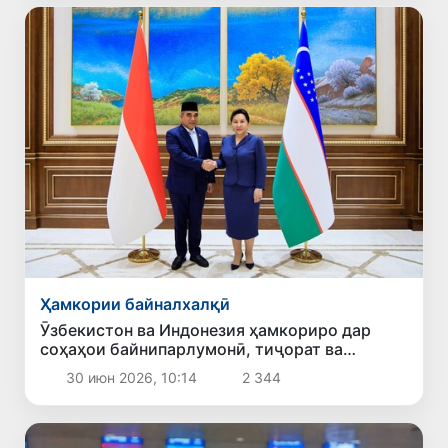
Ҳамкории байналхалқӣ
Ӯзбекистон ва Индонезия ҳамкориро дар
соҳаҳои байнипарлумонӣ, тиҷорат ва
башардӯстӣ густариш медиҳанд
30 июн 2026, 10:14
2 344