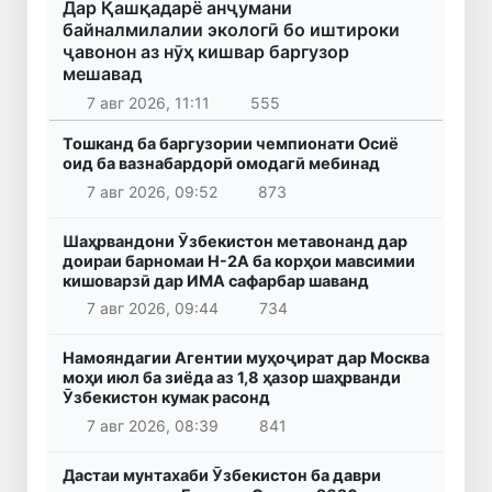
Дар Қашқадарё анҷумани
байналмилалии экологӣ бо иштироки
ҷавонон аз нӯҳ кишвар баргузор
мешавад
7 авг 2026, 11:11
555
Тошканд ба баргузории чемпионати Осиё
оид ба вазнабардорӣ омодагӣ мебинад
7 авг 2026, 09:52
873
Шаҳрвандони Ӯзбекистон метавонанд дар
доираи барномаи H-2A ба корҳои мавсимии
кишоварзӣ дар ИМА сафарбар шаванд
7 авг 2026, 09:44
734
Намояндагии Агентии муҳоҷират дар Москва
моҳи июл ба зиёда аз 1,8 ҳазор шаҳрванди
Ӯзбекистон кумак расонд
7 авг 2026, 08:39
841
Дастаи мунтахаби Ӯзбекистон ба даври