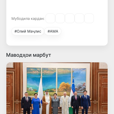
Мубодила кардан:
#Олий Маҷлис
#АМА
Маводҳои марбут