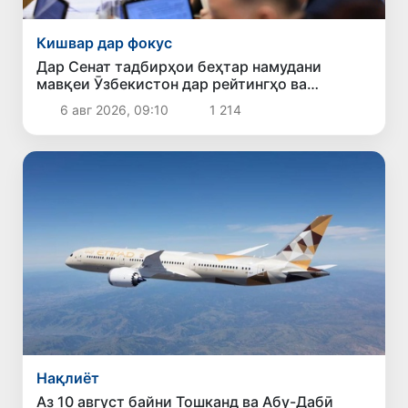
Кишвар дар фокус
Дар Сенат тадбирҳои беҳтар намудани
мавқеи Ӯзбекистон дар рейтингҳо ва
индексҳои байналмилалӣ баррасӣ шуданд
6 авг 2026, 09:10
1 214
Нақлиёт
Аз 10 август байни Тошканд ва Абу-Дабӣ