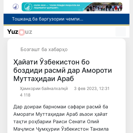
Шаҳрвандони Ӯзбекистон метавонанд дар доираи барномаи H-2A ба корҳои мавсимии кишоварзӣ дар ИМА сафарбар шаванд
Намояндагии Агентии муҳоҷират дар Москва моҳи июл ба зиёда аз 1,8 ҳазор шаҳрванди Ӯзбекистон кумак расонд
Yuz
uz
Дастаи мунтахаби Ӯзбекистон ба даври чорякниҳоии «Бозиҳои Оянда – 2026» дар Остона роҳ ёфт
Дар Қашқадарё анҷумани байналмилалии экологӣ бо иштироки ҷавонон аз нӯҳ кишвар баргузор мешавад
Бозгашт ба хабарҳо
Тошканд ба баргузории чемпионати Осиё оид ба вазнабардорӣ омодагӣ мебинад
Ҳайати Ӯзбекистон бо
боздиди расмӣ дар Амороти
Муттаҳидаи Араб
Ҳамкории байналхалқӣ
3 фев 2023, 12:31
4 118
Дар доираи барномаи сафари расмӣ ба
Аморати Муттаҳидаи Араб аъзои ҳайат
таҳти роҳбарии Раиси Сенати Олий
Маҷлиси Ҷумҳурии Ӯзбекистон Танзила