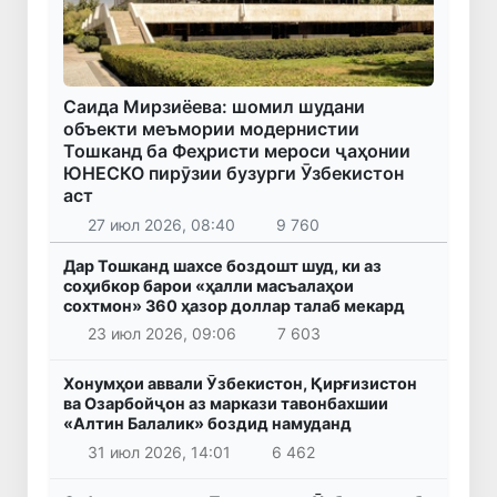
Саида Мирзиёева: шомил шудани
объекти меъмории модернистии
Тошканд ба Феҳристи мероси ҷаҳонии
ЮНЕСКО пирӯзии бузурги Ӯзбекистон
аст
27 июл 2026, 08:40
9 760
Дар Тошканд шахсе боздошт шуд, ки аз
соҳибкор барои «ҳалли масъалаҳои
сохтмон» 360 ҳазор доллар талаб мекард
23 июл 2026, 09:06
7 603
Хонумҳои аввали Ӯзбекистон, Қирғизистон
ва Озарбойҷон аз маркази тавонбахшии
«Алтин Балалик» боздид намуданд
31 июл 2026, 14:01
6 462