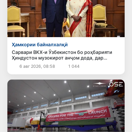
Ҳамкории байналхалқӣ
Сарвари ВКХ-и Ӯзбекистон бо роҳбарияти
Ҳиндустон музокирот анҷом дода, дар
Форуми соҳибкории Ӯзбекистону Ҳиндустон
6 авг 2026, 08:58
1 044
иштирок кард