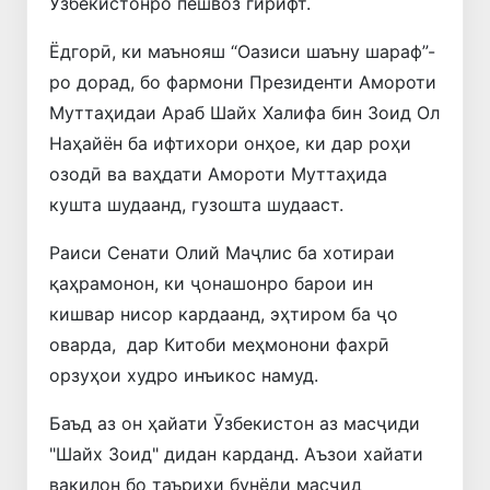
Ӯзбекистонро пешвоз гирифт.
Ёдгорӣ, ки маънояш “Оазиси шаъну шараф”-
ро дорад, бо фармони Президенти Амороти
Муттаҳидаи Араб Шайх Халифа бин Зоид Ол
Наҳайён ба ифтихори онҳое, ки дар роҳи
озодӣ ва ваҳдати Амороти Муттаҳида
кушта шудаанд, гузошта шудааст.
Раиси Сенати Олий Маҷлис ба хотираи
қаҳрамонон, ки ҷонашонро барои ин
кишвар нисор кардаанд, эҳтиром ба ҷо
оварда, дар Китоби меҳмонони фахрӣ
орзуҳои худро инъикос намуд.
Баъд аз он ҳайати Ӯзбекистон аз масҷиди
"Шайх Зоид" дидан карданд. Аъзои хайати
вакилон бо таърихи бунёди масҷид