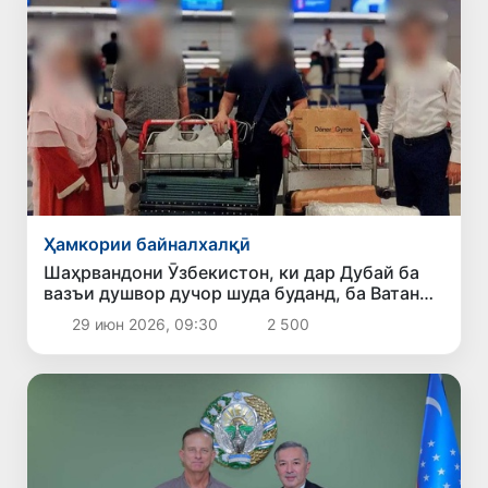
Ҳамкории байналхалқӣ
Шаҳрвандони Ӯзбекистон, ки дар Дубай ба
вазъи душвор дучор шуда буданд, ба Ватан
баргардонида шуданд
29 июн 2026, 09:30
2 500