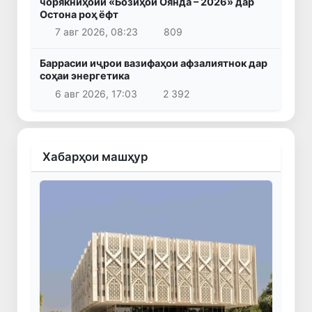
чорякниҳоии «Бозиҳои Оянда – 2026» дар
Остона роҳ ёфт
7 авг 2026, 08:23
809
Баррасии иҷрои вазифаҳои афзалиятнок дар
соҳаи энергетика
6 авг 2026, 17:03
2 392
Хабарҳои машҳур