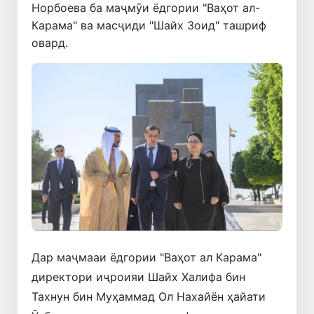
Норбоева ба маҷмӯи ёдгории "Ваҳот ал-
Карама" ва масҷиди "Шайх Зоид" ташриф
овард.
Дар маҷмааи ёдгории "Ваҳот ал Карама"
директори иҷроияи Шайх Халифа бин
Тахнун бин Муҳаммад Ол Нахайён ҳайати