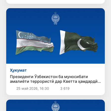
Ҳукумат
Президенти Ӯзбекистон ба муносибати
амалиёти террористӣ дар Кветта ҳамдардӣ
ирсол кард
25 май 2026, 16:30
3 619