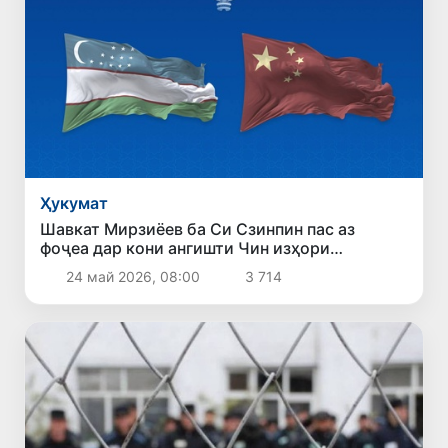
Ҳукумат
Шавкат Мирзиёев ба Си Сзинпин пас аз
фоҷеа дар кони ангишти Чин изҳори
ҳамдардӣ кард
24 май 2026, 08:00
3 714