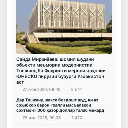
Саида Мирзиёева: шомил шудани
объекти меъмории модернистии
Тошканд ба Феҳристи мероси ҷаҳонии
ЮНЕСКО пирӯзии бузурги Ӯзбекистон
аст
27 июл 2026, 08:40
8 541
Дар Тошканд шахсе боздошт шуд, ки аз
соҳибкор барои «ҳалли масъалаҳои
сохтмон» 360 ҳазор доллар талаб мекард
23 июл 2026, 09:06
7 470