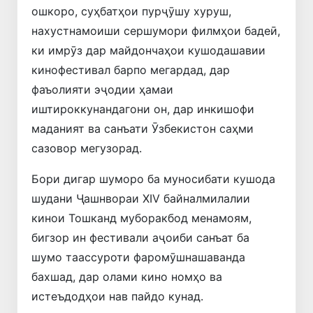
ошкоро, суҳбатҳои пурҷӯшу хуруш,
нахустнамоиши сершумори филмҳои бадеӣ,
ки имрӯз дар майдончаҳои кушодашавии
кинофестивал барпо мегардад, дар
фаъолияти эҷодии ҳамаи
иштироккунандагони он, дар инкишофи
маданият ва санъати Ӯзбекистон саҳми
сазовор мегузорад.
Бори дигар шуморо ба муносибати кушода
шудани Ҷашнвораи XIV байналмилалии
кинои Тошканд муборакбод менамоям,
бигзор ин фестивали аҷоиби санъат ба
шумо таассуроти фаромӯшнашаванда
бахшад, дар олами кино номҳо ва
истеъдодҳои нав пайдо кунад.