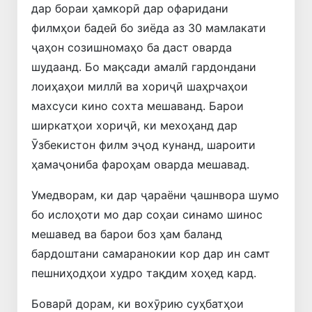
дар бораи ҳамкорӣ дар офаридани
филмҳои бадеӣ бо зиёда аз 30 мамлакати
ҷаҳон созишномаҳо ба даст оварда
шудаанд. Бо мақсади амалӣ гардондани
лоиҳаҳои миллӣ ва хориҷӣ шаҳрчаҳои
махсуси кино сохта мешаванд. Барои
ширкатҳои хориҷӣ, ки мехоҳанд дар
Ӯзбекистон филм эҷод кунанд, шароити
ҳамаҷониба фароҳам оварда мешавад.
Умедворам, ки дар ҷараёни ҷашнвора шумо
бо ислоҳоти мо дар соҳаи синамо шинос
мешавед ва барои боз ҳам баланд
бардоштани самаранокии кор дар ин самт
пешниҳодҳои худро тақдим хоҳед кард.
Боварӣ дорам, ки вохӯрию суҳбатҳои