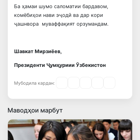
Ба ҳамаи шумо саломатии бардавом,
комёбиҳои нави эҷодӣ ва дар кори
ҷашнвора муваффақият орзумандам.
Шавкат Мирзиёев,
Президенти Ҷумҳуриии Ўзбекистон
Мубодила кардан:
Маводҳои марбут