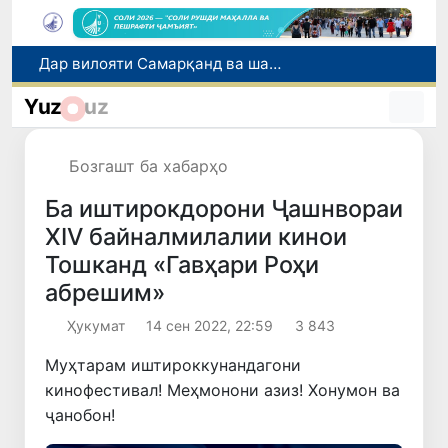
Эбола аз назорат берун мешавад: дар ҶД Конго шумораи беморон дар як ҳафта ду баробар афзуд, СУТ бонги хатар мезанад
Дар моҳи июл дар Ӯзбекистон нархи маҳсулоти озуқаворӣ коҳиш ёфт, аммо баъзе молу хидматрасониҳо гарон шуданд
Yuz
uz
Дар Сенат тадбирҳои беҳтар намудани мавқеи Ӯзбекистон дар рейтингҳо ва индексҳои байналмилалӣ баррасӣ шуданд
Дар Ӯзбекистон муҳлати қабули аризаҳо барои интиқол ва барқароршавӣ ба донишгоҳҳои ғайридавлатӣ то 10 август дароз карда шуд
Бозгашт ба хабарҳо
Дар вилояти Самарқанд ва шаҳри Тошканд ҳолатҳои фасод ва қаллобӣ ошкор гардид
Ба иштирокдорони Ҷашнвораи
XIV байналмилалии кинои
Тошканд «Гавҳари Роҳи
абрешим»
Ҳукумат
14 сен 2022, 22:59
3 843
Муҳтарам иштироккунандагони
кинофестивал! Меҳмонони азиз! Хонумон ва
ҷанобон!