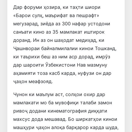
Дар форуми ҳозира, ки таҳти шиори
«Барои сулҳ, маърифат ва пешрафт»
мегузарад, зиёда аз 300 нафар устодони
санъати кино аз 35 мамлакат иштирок
доранд. Ин аз он шаҳодат медиҳад, ки
Ҷашнвораи байналмилалии кинои Тошканд,
ки таърихи беш аз ним аср дорад, имрӯз
дар шароити Ӯзбекистони Нав мазмуну
аҳамияти тоза касб карда, нуфузи он дар
ҷаҳон меафзояд.
Чунон ки маълум аст, солҳои охир дар
мамлакати мо ба мувофиқи талаби замон
ривоҷ додани кинематография диққати
махсус дода мешавад. Бо ширкатҳои кинои
машҳури ҷаҳон алоқа барқарор карда шуда,