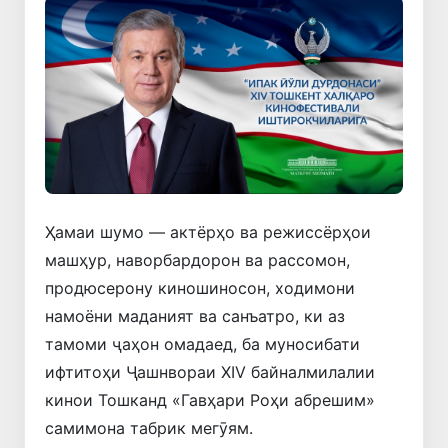
Ҳамаи шумо — актёрҳо ва режиссёрҳои
машҳур, наворбардорон ва рассомон,
продюсерону киношиносон, ходимони
намоёни маданият ва санъатро, ки аз
тамоми ҷаҳон омадаед, ба муносибати
ифтитоҳи Ҷашнвораи XIV байналмилалии
кинои Тошканд «Гавҳари Роҳи абрешим»
самимона табрик мегӯям.