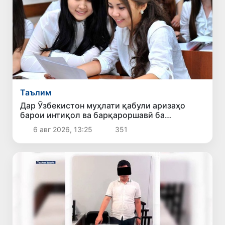
Таълим
Дар Ӯзбекистон муҳлати қабули аризаҳо
барои интиқол ва барқароршавӣ ба
донишгоҳҳои ғайридавлатӣ то 10 август
6 авг 2026, 13:25
351
дароз карда шуд