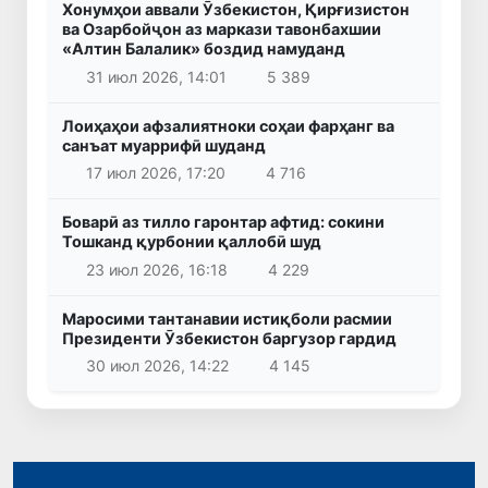
Хонумҳои аввали Ӯзбекистон, Қирғизистон
ва Озарбойҷон аз маркази тавонбахшии
«Алтин Балалик» боздид намуданд
31 июл 2026, 14:01
5 389
Лоиҳаҳои афзалиятноки соҳаи фарҳанг ва
санъат муаррифӣ шуданд
17 июл 2026, 17:20
4 716
Боварӣ аз тилло гаронтар афтид: сокини
Тошканд қурбонии қаллобӣ шуд
23 июл 2026, 16:18
4 229
Маросими тантанавии истиқболи расмии
Президенти Ӯзбекистон баргузор гардид
30 июл 2026, 14:22
4 145