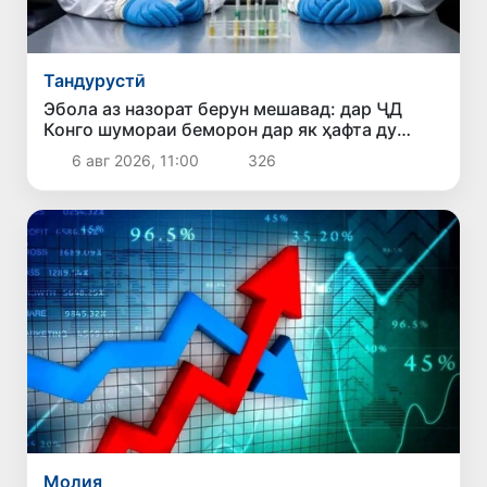
Тандурустӣ
Эбола аз назорат берун мешавад: дар ҶД
Конго шумораи беморон дар як ҳафта ду
баробар афзуд, СУТ бонги хатар мезанад
6 авг 2026, 11:00
326
Молия