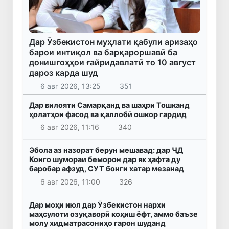
Дар Ӯзбекистон муҳлати қабули аризаҳо
барои интиқол ва барқароршавӣ ба
донишгоҳҳои ғайридавлатӣ то 10 август
дароз карда шуд
6 авг 2026, 13:25
351
Дар вилояти Самарқанд ва шаҳри Тошканд
ҳолатҳои фасод ва қаллобӣ ошкор гардид
6 авг 2026, 11:16
340
Эбола аз назорат берун мешавад: дар ҶД
Конго шумораи беморон дар як ҳафта ду
баробар афзуд, СУТ бонги хатар мезанад
6 авг 2026, 11:00
326
Дар моҳи июл дар Ӯзбекистон нархи
маҳсулоти озуқаворӣ коҳиш ёфт, аммо баъзе
молу хидматрасониҳо гарон шуданд