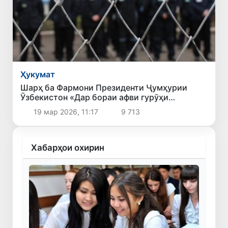
Ҳукумат
Шарҳ ба Фармони Президенти Ҷумҳурии
Ӯзбекистон «Дар бораи афви гурӯҳи
шахсоне, ки ҷазо адо мекунанд ва аз кирдори
19 мар 2026, 11:17
9 713
худ самимона пушаймон шуда, қатъӣ ба роҳи
ислоҳ гузаштаанд»
Хабарҳои охирин