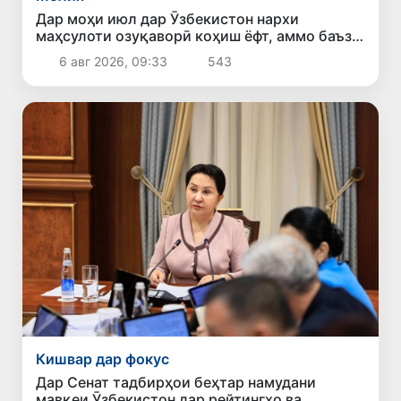
Дар моҳи июл дар Ӯзбекистон нархи
маҳсулоти озуқаворӣ коҳиш ёфт, аммо баъзе
молу хидматрасониҳо гарон шуданд
6 авг 2026, 09:33
543
Кишвар дар фокус
Дар Сенат тадбирҳои беҳтар намудани
мавқеи Ӯзбекистон дар рейтингҳо ва