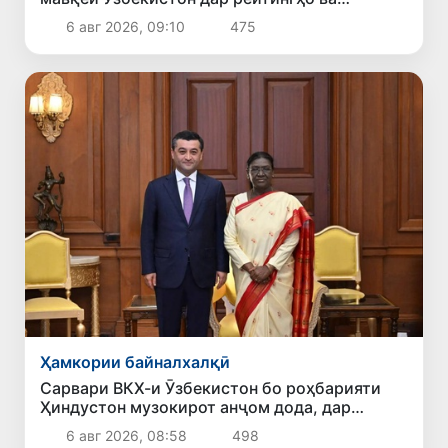
индексҳои байналмилалӣ баррасӣ шуданд
6 авг 2026, 09:10
475
Ҳамкории байналхалқӣ
Сарвари ВКХ-и Ӯзбекистон бо роҳбарияти
Ҳиндустон музокирот анҷом дода, дар
Форуми соҳибкории Ӯзбекистону Ҳиндустон
6 авг 2026, 08:58
498
иштирок кард