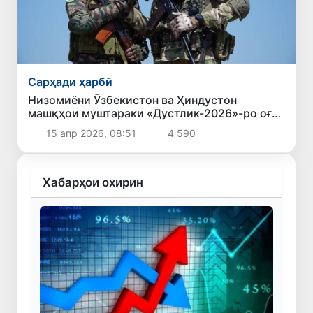
Сарҳади ҳарбӣ
Низомиёни Ӯзбекистон ва Ҳиндустон
машқҳои муштараки «Дустлик-2026»-ро оғоз
карданд
15 апр 2026, 08:51
4 590
Хабарҳои охирин