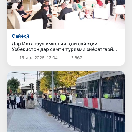
Сайёҳӣ
Дар Истанбул имкониятҳои сайёҳии
Ӯзбекистон дар самти туризми зиёратгарӣ
муаррифӣ шуданд
15 июл 2026, 12:04
2 667