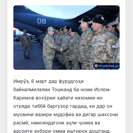
Имрӯз, 6 март дар фурудгоҳи
байналмилалии Тошканд ба номи Ислом
Каримов вохӯрии ҳайати низомии ин
отряди тиббӣ баргузор гардид, ки дар он
муовини вазири мудофиа ва дигар шахсони
расмӣ, намояндагони аҳли ҷомеа ва
васоити ахбори омма иштирок доштанд.