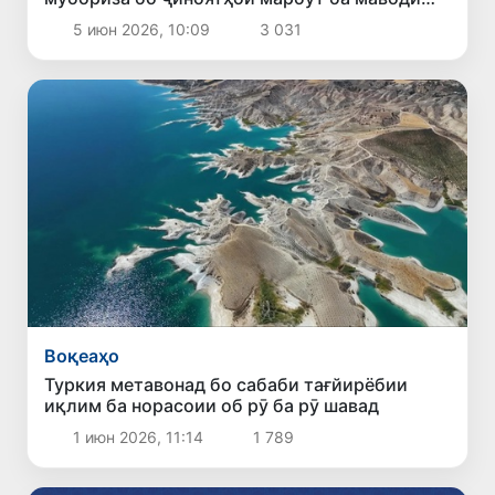
мухаддир таҳким мебахшанд
5 июн 2026, 10:09
3 031
Воқеаҳо
Туркия метавонад бо сабаби тағйирёбии
иқлим ба норасоии об рӯ ба рӯ шавад
1 июн 2026, 11:14
1 789