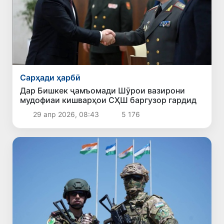
Сарҳади ҳарбӣ
Дар Бишкек ҷамъомади Шӯрои вазирони
мудофиаи кишварҳои СҲШ баргузор гардид
29 апр 2026, 08:43
5 176