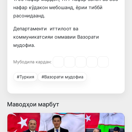
нафар кӯдакон мебошанд, ёрии тиббӣ
расонидаанд.
Департаменти иттилоот ва
коммуникатсияи оммавии Вазорати
мудофиа.
Мубодила кардан:
#Туркия
#Вазорати мудофиа
Маводҳои марбут