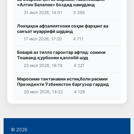
«Алтин Балалик» боздид намуданд
31 июл 2026, 14:01
5 296
Лоиҳаҳои афзалиятноки соҳаи фарҳанг ва
санъат муаррифӣ шуданд
17 июл 2026, 17:20
4 711
Боварӣ аз тилло гаронтар афтид: сокини
Тошканд қурбонии қаллобӣ шуд
23 июл 2026, 16:18
4 221
Маросими тантанавии истиқболи расмии
Президенти Ӯзбекистон баргузор гардид
30 июл 2026, 14:22
4 129
© 2026