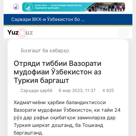
Сарвари ВКХ-и Ӯзбекистон бо роҳбарияти Ҳиндустон музокирот анҷом дода, дар Форуми соҳибкории Ӯзбекистону Ҳиндустон иштирок кард
Дар Агентии муҳоҷират дуздии беш аз 1 миллиард сӯм маблағҳои буҷетӣ ошкор гардид
Оҷонсии мубориза бо коррупсия нисбат ба ҳокими ноҳияи Шаҳрисабз тафтиши хизматиро оғоз намуд
Yuz
uz
Дар моҳи июл дар Ӯзбекистон нархи маҳсулоти озуқаворӣ коҳиш ёфт, аммо баъзе молу хидматрасониҳо гарон шуданд
Дар Сенат тадбирҳои беҳтар намудани мавқеи Ӯзбекистон дар рейтингҳо ва индексҳои байналмилалӣ баррасӣ шуданд
Бозгашт ба хабарҳо
Отряди тиббии Вазорати
мудофиаи Ӯзбекистон аз
Туркия баргашт
Сарҳади ҳарбӣ
6 мар 2023, 11:37
4 925
Хидматчиёни ҳарбии баландихтисоси
Вазорати мудофиаи Ӯзбекистон, ки тайи 24
рӯз дар рафъи оқибатҳои заминларза дар
Туркия ширкат доштанд, ба Тошканд
баргаштанд.