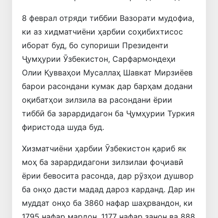
8 феврал отряди тиббии Вазорати мудофиа,
ки аз хидматчиёни ҳарбии соҳибихтисос
иборат буд, бо супориши Президенти
Ҷумҳурии Ӯзбекистон, Сарфармондеҳи
Олии Қувваҳои Мусаллаҳ Шавкат Мирзиёев
барои расондани кумак дар барҳам додани
оқибатҳои зилзила ва расондани ёрии
тиббӣ ба зарардидагон ба Ҷумҳурии Туркия
фиристода шуда буд.
Хизматчиёни ҳарбии Ӯзбекистон қариб як
моҳ ба зарардидагони зилзилаи фоҷиавӣ
ёрии бевосита расонда, дар рӯзҳои душвор
ба онҳо дасти мадад дароз карданд. Дар ин
муддат онҳо ба 3860 нафар шаҳрвандон, ки
1795 нафар мардон, 1177 нафар занон ва 888