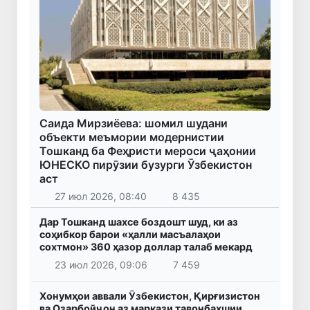
Саида Мирзиёева: шомил шудани
объекти меъмории модернистии
Тошканд ба Феҳристи мероси ҷаҳонии
ЮНЕСКО пирӯзии бузурги Ӯзбекистон
аст
27 июл 2026, 08:40
8 435
Дар Тошканд шахсе боздошт шуд, ки аз
соҳибкор барои «ҳалли масъалаҳои
сохтмон» 360 ҳазор доллар талаб мекард
23 июл 2026, 09:06
7 459
Хонумҳои аввали Ӯзбекистон, Қирғизистон
ва Озарбойҷон аз маркази тавонбахшии