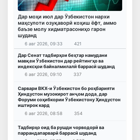
Дар моҳи июл дар Ӯзбекистон нархи
маҳсулоти озуқаворӣ коҳиш ёфт, аммо
баъзе молу хидматрасониҳо гарон
шуданд
6 авг 2026, 09:33
421
Дар Сенат тадбирҳои беҳтар намудани
мавқеи Ӯзбекистон дар рейтингҳо ва
индексҳои байналмилалӣ баррасӣ шуданд
6 авг 2026, 09:10
337
Сарвари ВКХ-и Ӯзбекистон бо роҳбарияти
Ҳиндустон музокирот анҷом дода, дар
Форуми соҳибкории Ӯзбекистону Ҳиндустон
иштирок кард
6 авг 2026, 08:58
354
Тадбирҳо оид ба рушди чорводорӣ ва
паррандапарварӣ баррасӣ шуданд