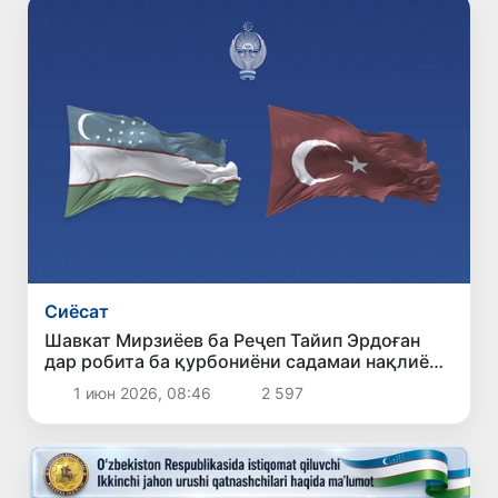
Сиёсат
Шавкат Мирзиёев ба Реҷеп Тайип Эрдоған
дар робита ба қурбониёни садамаи нақлиётӣ
дар музофоти Денизлӣ изҳори ҳамдардӣ
1 июн 2026, 08:46
2 597
кард