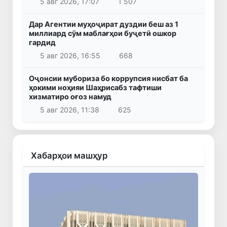
5 авг 2026, 17:07
1 507
Дар Агентии муҳоҷират дуздии беш аз 1
миллиард сӯм маблағҳои буҷетӣ ошкор
гардид
5 авг 2026, 16:55
668
Оҷонсии мубориза бо коррупсия нисбат ба
ҳокими ноҳияи Шаҳрисабз тафтиши
хизматиро оғоз намуд
5 авг 2026, 11:38
625
Хабарҳои машҳур