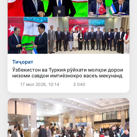
Тиҷорат
Ӯзбекистон ва Туркия рӯйхати молҳои дорои
низоми савдои имтиёзнокро васеъ мекунанд
17 июл 2026, 10:14
3 040