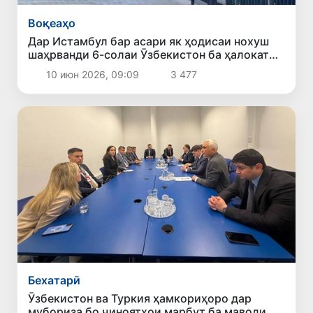
Воқеаҳо
Дар Истамбул бар асари як ҳодисаи нохуш
шаҳрванди 6-солаи Ӯзбекистон ба ҳалокат
расид
10 июн 2026, 09:09
3 477
Бехатарӣ
Ӯзбекистон ва Туркия ҳамкориҳоро дар
мубориза бо ҷиноятҳои марбут ба маводи