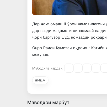
Дар ҷамъомади Шӯрои намояндагони 
дар назди мақомоти оинномавӣ ва диг
ҷорӣ баргузор шуд, номзадии роҳбари
Онро Раиси Кумитаи иҷроия - Котиби
мекунад.
Мубодила кардан:
#ИДМ
Маводҳои марбут