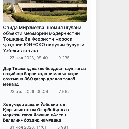
Саида Мирзиёева: шомил шудани
объекти меъмории модернистии
Тошканд ба Феҳристи мероси
ҷаҳонии ЮНЕСКО пирӯзии бузурги
Ӯзбекистон аст
27 июл 2026, 08:40
9 235
Дар Тошканд шахсе боздошт шуд, ки аз
соҳибкор барои «ҳалли масъалаҳои
сохтмон» 360 ҳазор доллар талаб
мекард
23 июл 2026, 09:06
7 567
Хонумҳои аввали Ӯзбекистон,
Қирғизистон ва Озарбойҷон аз
маркази тавонбахшии «Алтин
Балалик» боздид намуданд
31 июл 2026, 14:01
5 981