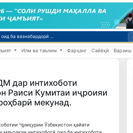
Тошканд ба баргузории чемпионати Осиё оид ба вазнабардорӣ омодагӣ мебинад
Шаҳрвандони Ӯзбекистон метавонанд дар доираи барномаи H-2A ба корҳои мавсимии кишоварзӣ дар ИМА сафарбар шаванд
мъият
Илм ва таълим
Фарҳанг
Сайёҳӣ
Варзиш
Намояндагии Агентии муҳоҷират дар Москва моҳи июл ба зиёда аз 1,8 ҳазор шаҳрванди Ӯзбекистон кумак расонд
Дастаи мунтахаби Ӯзбекистон ба даври чорякниҳоии «Бозиҳои Оянда – 2026» дар Остона роҳ ёфт
Дар Қашқадарё анҷумани байналмилалии экологӣ бо иштироки ҷавонон аз нӯҳ кишвар баргузор мешавад
ДМ дар интихоботи
он Раиси Кумитаи иҷроияи
роҳбарӣ мекунад.
хоботии Ҷумҳурии Ӯзбекистон ҳайати
и маъракаи интихоботӣ оид ба интихоботи