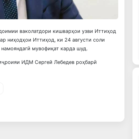
доимии ваколатдори кишварҳои узви Иттиҳод
ар ниҳодҳои Иттиҳод, ки 24 августи соли
 намояндагӣ мувофиқат карда шуд.
 иҷроияи ИДМ Сергей Лебедев роҳбарӣ