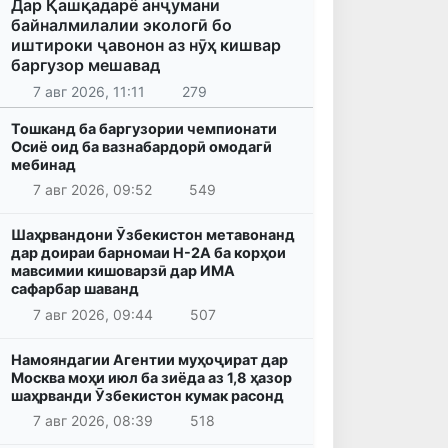
Дар Қашқадарё анҷумани
байналмилалии экологӣ бо
иштироки ҷавонон аз нӯҳ кишвар
баргузор мешавад
7 авг 2026, 11:11
279
Тошканд ба баргузории чемпионати
Осиё оид ба вазнабардорӣ омодагӣ
мебинад
7 авг 2026, 09:52
549
Шаҳрвандони Ӯзбекистон метавонанд
дар доираи барномаи H-2A ба корҳои
мавсимии кишоварзӣ дар ИМА
сафарбар шаванд
7 авг 2026, 09:44
507
Намояндагии Агентии муҳоҷират дар
Москва моҳи июл ба зиёда аз 1,8 ҳазор
шаҳрванди Ӯзбекистон кумак расонд
7 авг 2026, 08:39
518