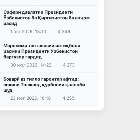
Сафари давлатии Президенти
Ӯзбекистон ба Қирғизистон ба анҷом
расид
1 авг 2026, 18:13
4 346
Маросими тантанавии истиқболи
расмии Президенти Ӯзбекистон
баргузор гардид
30 июл 2026, 14:22
4 273
Боварӣ аз тилло гаронтар афтид:
сокини Тошканд қурбонии қаллобӣ
шуд
23 июл 2026, 16:18
4 255