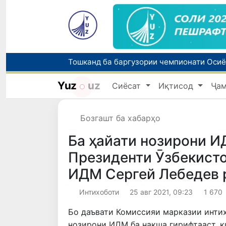
Yuz
uz
Сиёсат
Иқтисод
Ҷа
Бозгашт ба хабарҳо
Ба ҳайати нозирони И
Президенти Ӯзбекист
ИДМ Сергей Лебедев 
Интихоботи
25 авг 2021, 09:23
1 670
Бо даъвати Комиссияи марказии инти
нозирони ИДМ ба нақша гирифтааст, к