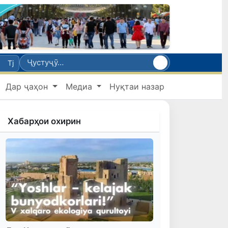
Tj
Дар ҷаҳон
Медиа
Нуқтаи назар
Хабарҳои охирин