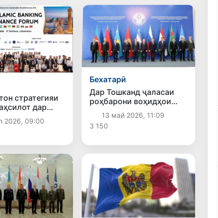
Бехатарӣ
Дар Тошканд ҷаласаи
тон стратегияи
роҳбарони воҳидҳои
аҳсилот дар
криминалии ВКД
13 май 2026, 11:09
олияи исломиро
кишварҳои ИДМ
л 2026, 09:00
ӣ кард
3 150
баргузор мешавад