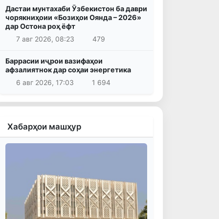
Дастаи мунтахаби Ӯзбекистон ба даври
чорякниҳоии «Бозиҳои Оянда – 2026»
дар Остона роҳ ёфт
7 авг 2026, 08:23
479
Баррасии иҷрои вазифаҳои
афзалиятнок дар соҳаи энергетика
6 авг 2026, 17:03
1 694
Хабарҳои машҳур