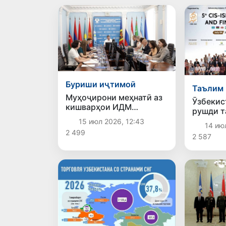
Буриши иҷтимоӣ
Таълим
Муҳоҷирони меҳнатӣ аз
Ӯзбекис
кишварҳои ИДМ
рушди т
кафолатҳои иловагии
соҳаи м
15 июл 2026, 12:43
ҳифзи тиббӣ мегиранд
14 ию
муарриф
2 499
2 587