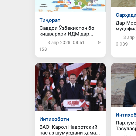
Сарҳади
Тиҷорат
Дар Мос
Савдои Ӯзбекистон бо
мудофи
кишварҳои ИДМ дар
ИДМ ма
3 апр
моҳҳои январ–феврали
ҳамкори
3 апр 2026, 09:51
9
6 039
соли 2026: инфографика
амнияти
158
баррасӣ
Интихо
Интихоботи
Парлумо
ВАО: Карол Навротский
Тасулас
пас аз шумурдани ҳамаи
кишвар 