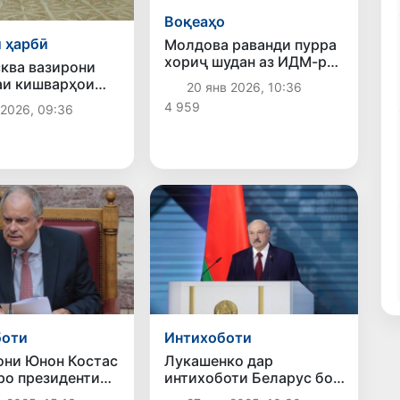
Воқеаҳо
 ҳарбӣ
Молдова раванди пурра
хориҷ шудан аз ИДМ-ро
ква вазирони
оғоз кард
аи кишварҳои
20 янв 2026, 10:36
съалаҳои
4 959
 2026, 09:36
и ҳарбӣ ва
 минтақавиро
 карданд
боти
Интихоботи
ни Юнон Костас
Лукашенко дар
ро президенти
интихоботи Беларус бо
интихоб кард
86,82 фоизи овозҳо