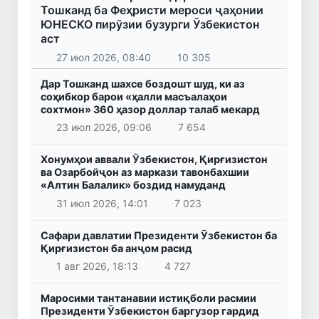
Тошканд ба Феҳристи мероси ҷаҳонии
ЮНЕСКО пирӯзии бузурги Ӯзбекистон
аст
27 июл 2026, 08:40
10 305
Дар Тошканд шахсе боздошт шуд, ки аз
соҳибкор барои «ҳалли масъалаҳои
сохтмон» 360 ҳазор доллар талаб мекард
23 июл 2026, 09:06
7 654
Хонумҳои аввали Ӯзбекистон, Қирғизистон
ва Озарбойҷон аз маркази тавонбахшии
«Алтин Балалик» боздид намуданд
31 июл 2026, 14:01
7 023
Сафари давлатии Президенти Ӯзбекистон ба
Қирғизистон ба анҷом расид
1 авг 2026, 18:13
4 727
Маросими тантанавии истиқболи расмии
Президенти Ӯзбекистон баргузор гардид