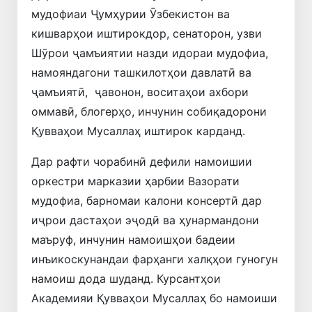
мудофиаи Ҷумҳурии Ӯзбекистон ва
кишварҳои иштирокдор, сенаторон, узви
Шӯрои ҷамъиятии назди идораи мудофиа,
намояндагони ташкилотҳои давлатӣ ва
ҷамъиятӣ, ҷавонон, воситаҳои ахбори
оммавӣ, блогерҳо, инчунин собиқадорони
Қувваҳои Мусаллаҳ иштирок карданд.
Дар рафти чорабинӣ дефили намоишии
оркестри марказии ҳарбии Вазорати
мудофиа, барномаи калони консертӣ дар
иҷрои дастаҳои эҷодӣ ва ҳунармандони
маъруф, инчунин намоишҳои бадеии
инъикоскунандаи фарҳанги халқҳои гуногун
намоиш дода шуданд. Курсантҳои
Академияи Қувваҳои Мусаллаҳ бо намоиши