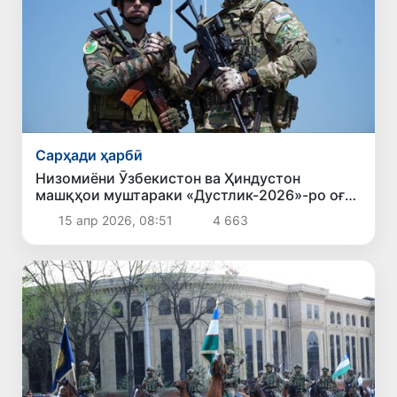
Сарҳади ҳарбӣ
Низомиёни Ӯзбекистон ва Ҳиндустон
машқҳои муштараки «Дустлик-2026»-ро оғоз
карданд
15 апр 2026, 08:51
4 663