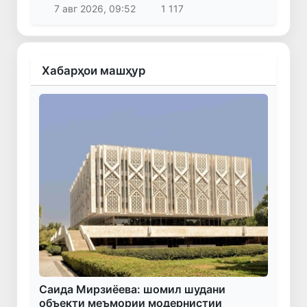
7 авг 2026, 09:52
1 117
Хабарҳои машҳур
Саида Мирзиёева: шомил шудани
объекти меъмории модернистии