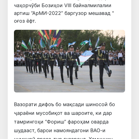
чаҳорчӯби Бозиҳои VIII байналмилалии
артиш “АрМИ-2022” баргузор мешавад "
оғоз ёфт.
Вазорати дифоъ бо мақсади шиносоӣ бо
ҷараёни мусобиқот ва шароите, ки дар
тамрингоҳи “Фориш” фароҳам оварда
шудааст, барои намояндагони ВАО-и
ҷумҳурӣ пресс-тур гузаронд. Ҳамчунин