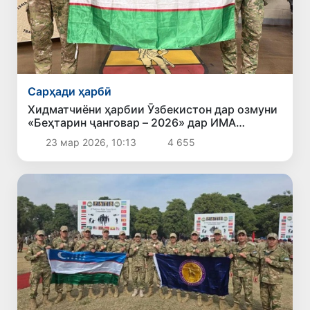
Сарҳади ҳарбӣ
Хидматчиёни ҳарбии Ӯзбекистон дар озмуни
«Беҳтарин ҷанговар – 2026» дар ИМА
натиҷаҳои рекордӣ нишон дода, пирӯз
23 мар 2026, 10:13
4 655
шуданд