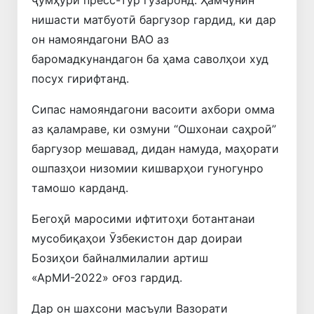
нишасти матбуотӣ баргузор гардид, ки дар
он намояндагони ВАО аз
баромадкунандагон ба ҳама саволҳои худ
посух гирифтанд.
Сипас намояндагони васоити ахбори омма
аз қаламраве, ки озмуни “Ошхонаи саҳроӣ”
баргузор мешавад, дидан намуда, маҳорати
ошпазҳои низомии кишварҳои гуногунро
тамошо карданд.
Бегоҳӣ маросими ифтитоҳи ботантанаи
мусобиқаҳои Ӯзбекистон дар доираи
Бозиҳои байналмилалии артиш
«АрМИ-2022» оғоз гардид.
Дар он шахсони масъули Вазорати