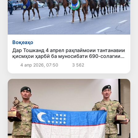
Воқеаҳо
Дар Тошканд 4 апрел раҳпаймоии тантанавии
қисмҳои ҳарбӣ ба муносибати 690-солагии
Амир Темур баргузор мешавад
4 апр 2026, 07:50
3 562