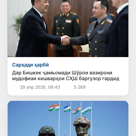
Сарҳади ҳарбӣ
Дар Бишкек ҷамъомади Шӯрои вазирони
мудофиаи кишварҳои СҲШ баргузор гардид
29 апр 2026, 08:43
5 289