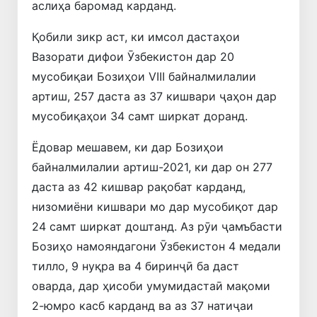
аслиҳа баромад карданд.
Қобили зикр аст, ки имсол дастаҳои
Вазорати дифои Ӯзбекистон дар 20
мусобиқаи Бозиҳои VIII байналмилалии
артиш, 257 даста аз 37 кишвари ҷаҳон дар
мусобиқаҳои 34 самт ширкат доранд.
Ёдовар мешавем, ки дар Бозиҳои
байналмилалии артиш-2021, ки дар он 277
даста аз 42 кишвар рақобат карданд,
низомиёни кишвари мо дар мусобиқот дар
24 самт ширкат доштанд. Аз рӯи ҷамъбасти
Бозиҳо намояндагони Ӯзбекистон 4 медали
тилло, 9 нуқра ва 4 биринҷӣ ба даст
оварда, дар ҳисоби умумидастаӣ мақоми
2-юмро касб карданд ва аз 37 натиҷаи