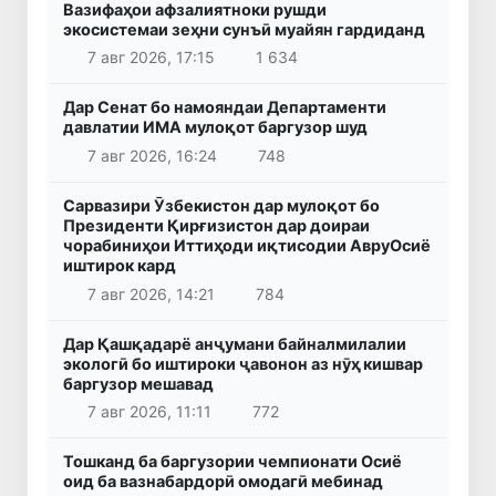
Вазифаҳои афзалиятноки рушди
экосистемаи зеҳни сунъӣ муайян гардиданд
7 авг 2026, 17:15
1 634
Дар Сенат бо намояндаи Департаменти
давлатии ИМА мулоқот баргузор шуд
7 авг 2026, 16:24
748
Сарвазири Ӯзбекистон дар мулоқот бо
Президенти Қирғизистон дар доираи
чорабиниҳои Иттиҳоди иқтисодии АвруОсиё
иштирок кард
7 авг 2026, 14:21
784
Дар Қашқадарё анҷумани байналмилалии
экологӣ бо иштироки ҷавонон аз нӯҳ кишвар
баргузор мешавад
7 авг 2026, 11:11
772
Тошканд ба баргузории чемпионати Осиё
оид ба вазнабардорӣ омодагӣ мебинад