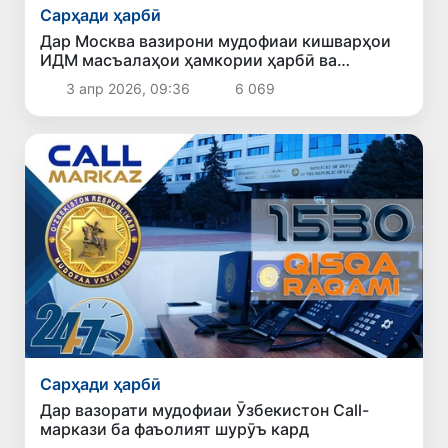
Сарҳади ҳарбӣ
Дар Москва вазирони мудофиаи кишварҳои
ИДМ масъалаҳои ҳамкории ҳарбӣ ва
амнияти минтақавиро баррасӣ карданд
3 апр 2026, 09:36
6 069
Сарҳади ҳарбӣ
Дар вазорати мудофиаи Ӯзбекистон Call-
маркази ба фаъолият шурӯъ кард