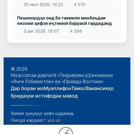
30 июл 2026, 14:22
4 515
Пешниҳодҳо оид ба такмили минбаъдаи
низоми ҳифзи иҷтимоӣ баррасӣ гардиданд
3 авг 2026, 18:07
4 398
© 2026
Муассисаи давлатӣ «Таҳририяи рӯзномаҳои
«Янги Ӯзбекистон» ва «Правда Востока»
Дар бораи мо
Муаллифон
Тамос
Вакансияҳо
Қоидаҳои истифодаи мавод
Ҳамаи ҳуқуқҳо ҳифз шудаанд.
Омода кардааст
yuz.uz