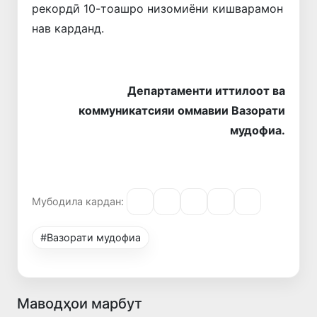
рекордӣ 10-тоашро низомиёни кишварамон
нав карданд.
Департаменти иттилоот ва
коммуникатсияи оммавии Вазорати
мудофиа.
Мубодила кардан:
#Вазорати мудофиа
Маводҳои марбут