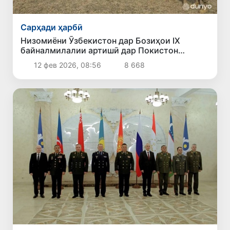
Сарҳади ҳарбӣ
Низомиёни Ӯзбекистон дар Бозиҳои IX
байналмилалии артишӣ дар Покистон
медали тилло ба даст оварданд
12 фев 2026, 08:56
8 668