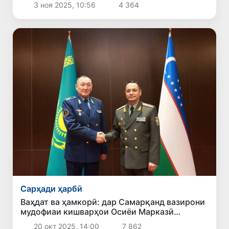
3 ноя 2025, 10:56
4 364
Сарҳади ҳарбӣ
Ваҳдат ва ҳамкорӣ: дар Самарқанд вазирони
мудофиаи кишварҳои Осиёи Марказӣ
мулоқот карданд
20 окт 2025, 14:00
7 862