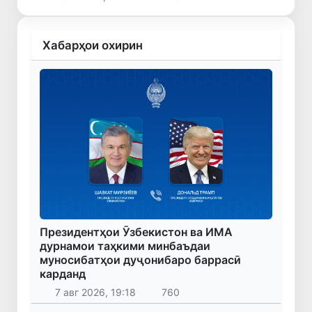
Хабарҳои охирин
Президентҳои Ӯзбекистон ва ИМА
дурнамои таҳкими минбаъдаи
муносибатҳои дуҷонибаро баррасӣ
карданд
7 авг 2026, 19:18
760