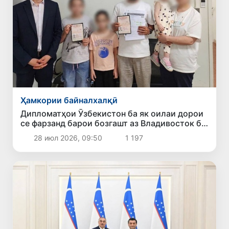
Ҳамкории байналхалқӣ
Дипломатҳои Ӯзбекистон ба як оилаи дорои
се фарзанд барои бозгашт аз Владивосток ба
Ватан кумак карданд
28 июл 2026, 09:50
1 197