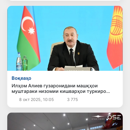
Воқеаҳо
Илҳом Алиев гузаронидани машқҳои
муштараки низомии кишварҳои туркиро
пешниҳод кард
8 окт 2025, 10:05
3 775