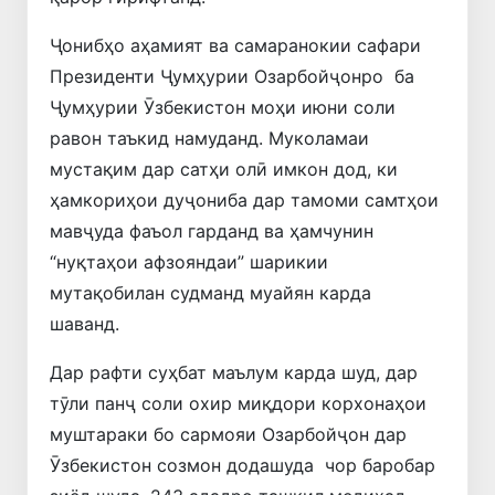
Ҷонибҳо аҳамият ва самаранокии сафари
Президенти Ҷумҳурии Озарбойҷонро ба
Ҷумҳурии Ӯзбекистон моҳи июни соли
равон таъкид намуданд. Муколамаи
мустақим дар сатҳи олӣ имкон дод, ки
ҳамкориҳои дуҷониба дар тамоми самтҳои
мавҷуда фаъол гарданд ва ҳамчунин
“нуқтаҳои афзояндаи” шарикии
мутақобилан судманд муайян карда
шаванд.
Дар рафти суҳбат маълум карда шуд, дар
тӯли панҷ соли охир миқдори корхонаҳои
муштараки бо сармояи Озарбойҷон дар
Ӯзбекистон созмон додашуда чор баробар