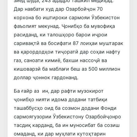
зиёд шуда, 243 ададро ташкил медиҳад.
Дар навбати худ дар Озарбойҷон 70
корхона бо иштироки сармояи Ӯзбекистон
фаъолият мекунад. Ҷонибҳо ба мувофиқа
расиданд, ки талошҳоро барои иҷрои
саривақтӣ ва босифати 87 лоиҳаи муштарак
ва қарордодҳои тиҷоратӣ дар соҳаи нафту
газ, саноати кимиё, бахши нассоҷӣ ва
кишоварзӣ ба маблағи беш аз 500 миллион
доллар ҷоннок гардонанд.
Ба ғайр аз ин, дар рафти музокирот
ҷонибҳо нияти идома додани татбиқи
ташаббусҳо оид ба созмон додани Фонди
сармоягузории Ӯзбекистону Озарбойҷонро
тасдиқ карданд, ба ин муносибат ба созиш
омаданд, ки дар муҳлати кутоҳтарин