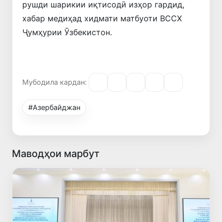
рушди шарикии иқтисодӣ изҳор гардид,
хабар медиҳад хидмати матбуоти ВССХ
Ҷумҳурии Ӯзбекистон.
Мубодила кардан:
#Азербайджан
Маводҳои марбут