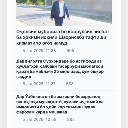
Оҷонсии мубориза бо коррупсия нисбат
ба ҳокими ноҳияи Шаҳрисабз тафтиши
хизматиро оғоз намуд
5 авг 2026, 11:38
605
Дар вилояти Сурхондарё бо истифода аз
ҳуҷҷатҳои қалбакӣ тасарруфи маблағҳои
қарзӣ ба маблағи 25 миллиард сӯм ошкор
гардид
5 авг 2026, 11:27
588
Дар Ӯзбекистон ба шахсони бесарпаноҳ
паноҳгоҳи муваққатӣ, кумаки иҷтимоӣ ва
имконияти бо ҷойи кор таъмин шудан
фароҳам карда мешавад
5 авг 2026, 10:59
862