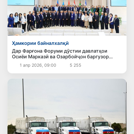
Ҳамкории байналхалқӣ
Дар Фарғона Форуми дӯстии давлатҳои
Осиёи Марказӣ ва Озарбойҷон баргузор
гардид
1 апр 2026, 09:00
5 255