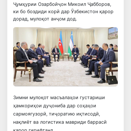
Ҷумҳурии Озарбойҷон Микоил Ҷабборов,
ки бо боздиди корӣ дар Ӯзбекистон қарор
дорад, мулоқот анҷом дод.
Зимни мулоқот масъалаҳои густариши
ҳамкориҳои дуҷониба дар соҳаҳои
сармоягузорӣ, тиҷоратию иқтисодӣ,
нақлиёт ва логистика мавриди баррасӣ
қарор гирифтанд.