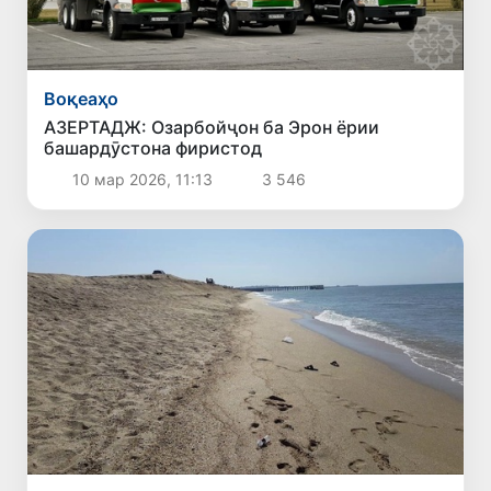
Воқеаҳо
АЗЕРТАДЖ: Озарбойҷон ба Эрон ёрии
башардӯстона фиристод
10 мар 2026, 11:13
3 546