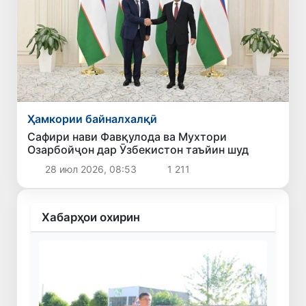
Ҳамкории байналхалқӣ
Сафири нави Фавқулода ва Мухтори
Озарбойҷон дар Ӯзбекистон таъйин шуд
28 июл 2026, 08:53
1 211
Хабарҳои охирин