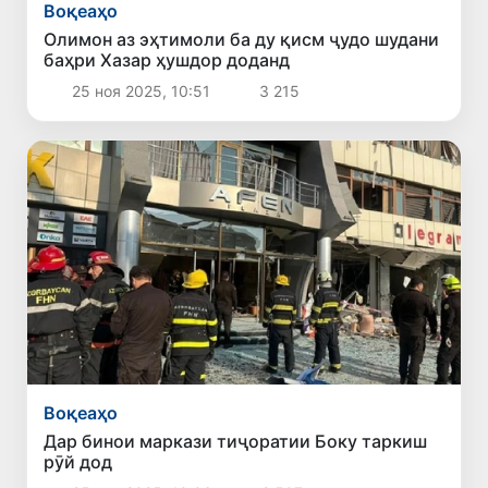
Воқеаҳо
Олимон аз эҳтимоли ба ду қисм ҷудо шудани
баҳри Хазар ҳушдор доданд
25 ноя 2025, 10:51
3 215
Воқеаҳо
Дар бинои маркази тиҷоратии Боку таркиш
рӯй дод