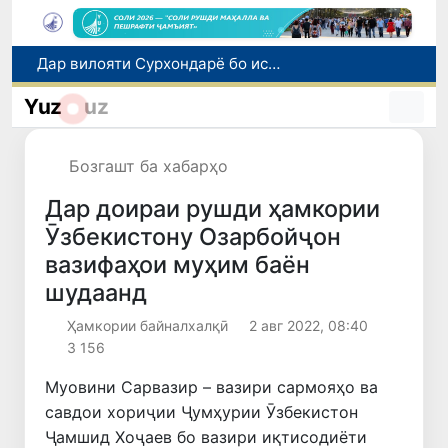
Дар вилояти Сурхондарё бо истифода аз ҳуҷҷатҳои қалбакӣ тасарруфи маблағҳои қарзӣ ба маблағи 25 миллиард сӯм ошкор гардид
Дар Ӯзбекистон ба шахсони бесарпаноҳ паноҳгоҳи муваққатӣ, кумаки иҷтимоӣ ва имконияти бо ҷойи кор таъмин шудан фароҳам карда мешавад
Yuz
uz
Дуввумин қатораи боркаши мустақим аз Беларус ба Ӯзбекистон фиристода шуд
Кӯшишҳои ғайриқонунии интиқоли тилло ва асъор тавассути марзи гумрукӣ бо истифода аз кӯдакон пешгирӣ шуданд
Бозгашт ба хабарҳо
Оҷонсии мубориза бо коррупсия нисбат ба ҳокими ноҳияи Шаҳрисабз тафтиши хизматиро оғоз намуд
Дар доираи рушди ҳамкории
Ӯзбекистону Озарбойҷон
вазифаҳои муҳим баён
шудаанд
Ҳамкории байналхалқӣ
2 авг 2022, 08:40
3 156
Муовини Сарвазир – вазири сармояҳо ва
савдои хориҷии Ҷумҳурии Ӯзбекистон
Ҷамшид Хоҷаев бо вазири иқтисодиёти