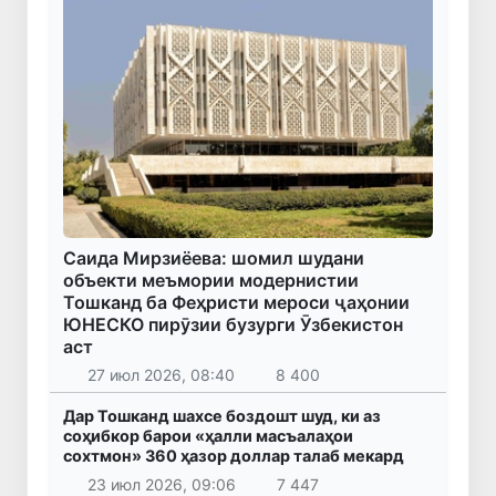
Саида Мирзиёева: шомил шудани
объекти меъмории модернистии
Тошканд ба Феҳристи мероси ҷаҳонии
ЮНЕСКО пирӯзии бузурги Ӯзбекистон
аст
27 июл 2026, 08:40
8 400
Дар Тошканд шахсе боздошт шуд, ки аз
соҳибкор барои «ҳалли масъалаҳои
сохтмон» 360 ҳазор доллар талаб мекард
23 июл 2026, 09:06
7 447