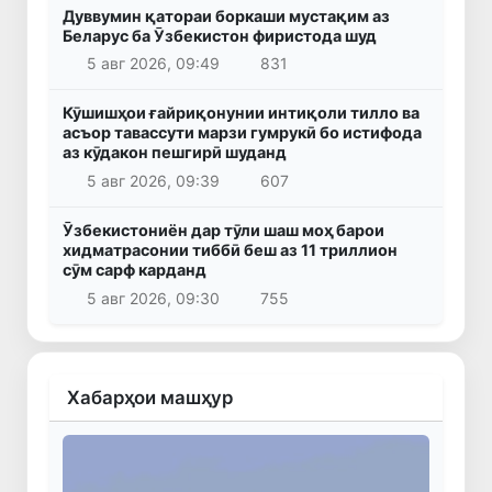
Дуввумин қатораи боркаши мустақим аз
Беларус ба Ӯзбекистон фиристода шуд
5 авг 2026, 09:49
831
Кӯшишҳои ғайриқонунии интиқоли тилло ва
асъор тавассути марзи гумрукӣ бо истифода
аз кӯдакон пешгирӣ шуданд
5 авг 2026, 09:39
607
Ӯзбекистониён дар тӯли шаш моҳ барои
хидматрасонии тиббӣ беш аз 11 триллион
сӯм сарф карданд
5 авг 2026, 09:30
755
Хабарҳои машҳур