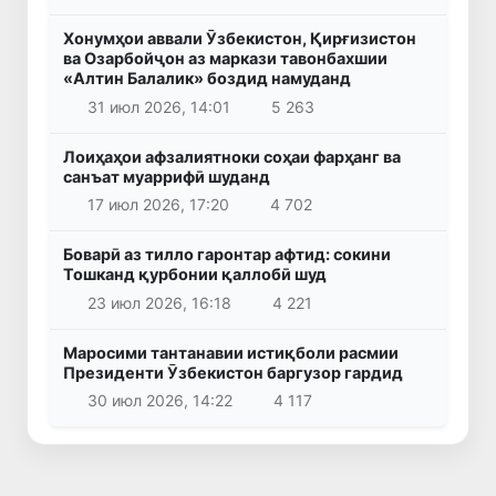
Хонумҳои аввали Ӯзбекистон, Қирғизистон
ва Озарбойҷон аз маркази тавонбахшии
«Алтин Балалик» боздид намуданд
31 июл 2026, 14:01
5 263
Лоиҳаҳои афзалиятноки соҳаи фарҳанг ва
санъат муаррифӣ шуданд
17 июл 2026, 17:20
4 702
Боварӣ аз тилло гаронтар афтид: сокини
Тошканд қурбонии қаллобӣ шуд
23 июл 2026, 16:18
4 221
Маросими тантанавии истиқболи расмии
Президенти Ӯзбекистон баргузор гардид
30 июл 2026, 14:22
4 117