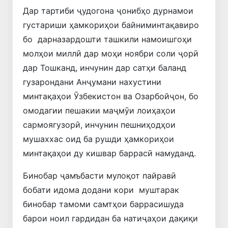
Дар тартиби ҷудогона ҷонибҳо дурнамои
густариши ҳамкориҳои байниминтақавиро
бо дарназардошти ташкили намоишгоҳи
молҳои миллӣ дар моҳи ноябри соли ҷорӣ
дар Тошканд, инчунин дар сатҳи баланд
гузарондани Анҷумани нахустини
минтақаҳои Ӯзбекистон ва Озарбойҷон, бо
омодагии пешакии маҷмӯи лоиҳаҳои
сармоягузорӣ, инчунин пешниҳодҳои
мушаххас оид ба рушди ҳамкориҳои
минтақаҳои ду кишвар баррасӣ намуданд.
Бинобар ҷамъбасти мулоқот пайравӣ
бобати идома додани кори муштарак
бинобар тамоми самтҳои баррасишуда
барои ноил гардидан ба натиҷаҳои дақиқи