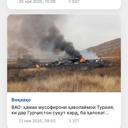
25 ноя 2025, 10:06
2 507
Воқеаҳо
ВАО: ҳамаи мусофирони ҳавопаймои Туркия,
ки дар Гурҷистон суқут кард, ба ҳалокат
расиданд
12 ноя 2025, 09:55
3 371