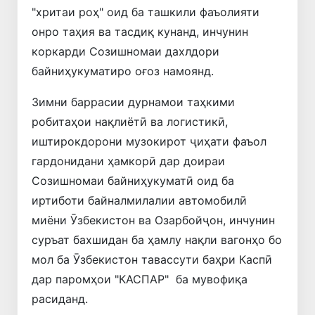
"хритаи роҳ" оид ба ташкили фаъолияти
онро таҳия ва тасдиқ кунанд, инчунин
коркарди Созишномаи дахлдори
байниҳукуматиро оғоз намоянд.
Зимни баррасии дурнамои таҳкими
робитаҳои нақлиётӣ ва логистикӣ,
иштирокдорони музокирот ҷиҳати фаъол
гардонидани ҳамкорӣ дар доираи
Созишномаи байниҳукуматӣ оид ба
иртиботи байналмилалии автомобилӣ
миёни Ӯзбекистон ва Озарбойҷон, инчунин
суръат бахшидан ба ҳамлу нақли вагонҳо бо
мол ба Ӯзбекистон тавассути баҳри Каспӣ
дар паромҳои "КАСПАР" ба мувофиқа
расиданд.