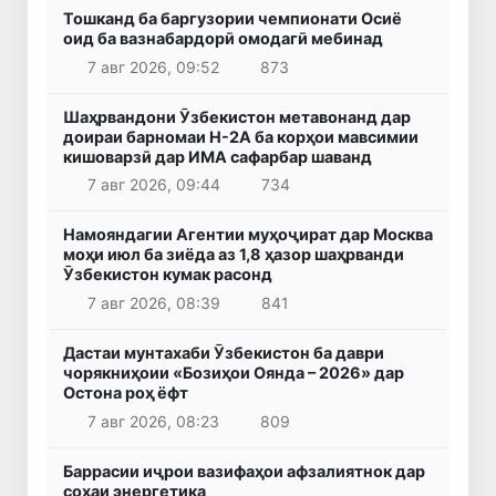
Тошканд ба баргузории чемпионати Осиё
оид ба вазнабардорӣ омодагӣ мебинад
7 авг 2026, 09:52
873
Шаҳрвандони Ӯзбекистон метавонанд дар
доираи барномаи H-2A ба корҳои мавсимии
кишоварзӣ дар ИМА сафарбар шаванд
7 авг 2026, 09:44
734
Намояндагии Агентии муҳоҷират дар Москва
моҳи июл ба зиёда аз 1,8 ҳазор шаҳрванди
Ӯзбекистон кумак расонд
7 авг 2026, 08:39
841
Дастаи мунтахаби Ӯзбекистон ба даври
чорякниҳоии «Бозиҳои Оянда – 2026» дар
Остона роҳ ёфт
7 авг 2026, 08:23
809
Баррасии иҷрои вазифаҳои афзалиятнок дар
соҳаи энергетика