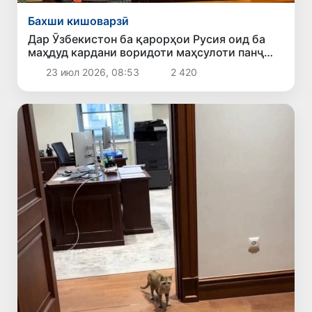
Бахши кишоварзӣ
Дар Ӯзбекистон ба қарорҳои Русия оид ба
маҳдуд кардани воридоти маҳсулоти панҷ
содиркунанда шарҳ доданд
23 июл 2026, 08:53
2 420