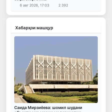
6 авг 2026, 17:03
2 392
Хабарҳои машҳур
Саида Мирзиёева: шомил шудани