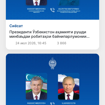
Сиёсат
Президенти Ӯзбекистон аҳамияти рушди
минбаъдаи робитаҳои байнипарлумонии
Ӯзбекистону Русияро таъкид кард
24 июл 2026, 16:45
3 866