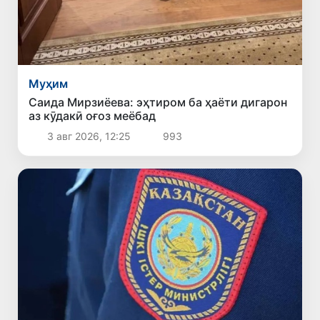
Муҳим
Саида Мирзиёева: эҳтиром ба ҳаёти дигарон
аз кӯдакӣ оғоз меёбад
3 авг 2026, 12:25
993