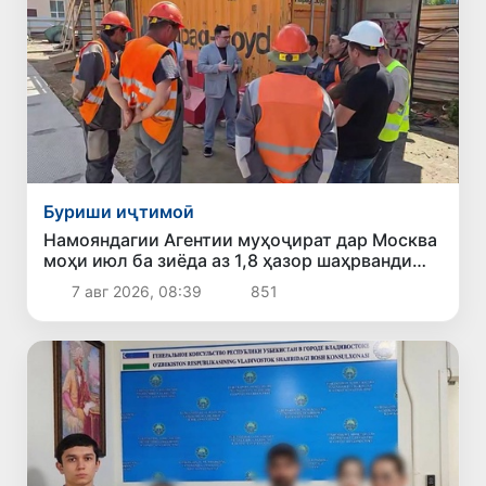
Буриши иҷтимоӣ
Намояндагии Агентии муҳоҷират дар Москва
моҳи июл ба зиёда аз 1,8 ҳазор шаҳрванди
Ӯзбекистон кумак расонд
7 авг 2026, 08:39
851