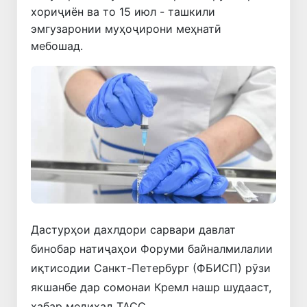
хориҷиён ва то 15 июл - ташкили
эмгузаронии муҳоҷирони меҳнатӣ
мебошад.
Дастурҳои дахлдори сарвари давлат
бинобар натиҷаҳои Форуми байналмилалии
иқтисодии Санкт-Петербург (ФБИСП) рӯзи
якшанбе дар сомонаи Кремл нашр шудааст,
хабар медиҳад ТАСС.