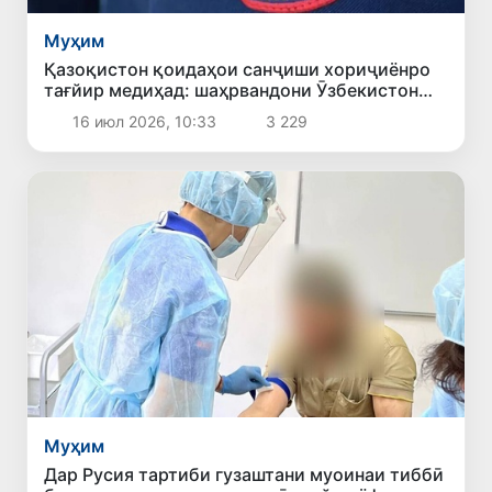
Муҳим
Қазоқистон қоидаҳои санҷиши хориҷиёнро
тағйир медиҳад: шаҳрвандони Ӯзбекистон
чиро бояд донанд
16 июл 2026, 10:33
3 229
Муҳим
Дар Русия тартиби гузаштани муоинаи тиббӣ