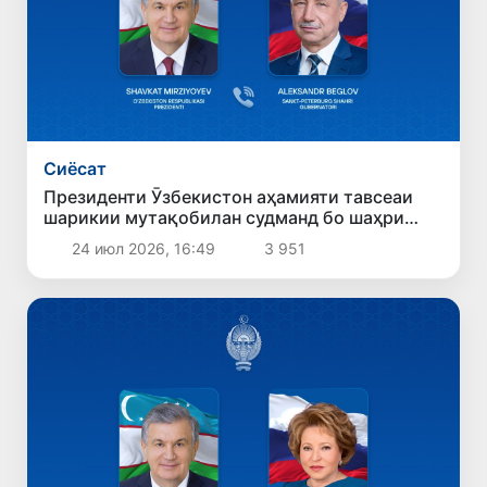
Сиёсат
Президенти Ӯзбекистон аҳамияти тавсеаи
шарикии мутақобилан судманд бо шаҳри
Санкт-Петербургро қайд кард
24 июл 2026, 16:49
3 951