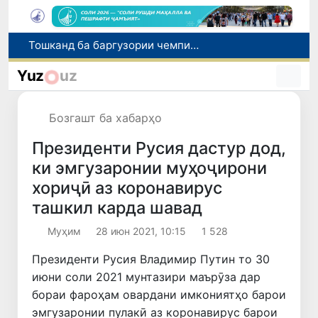
Шаҳрвандони Ӯзбекистон метавонанд дар доираи барномаи H-2A ба корҳои мавсимии кишоварзӣ дар ИМА сафарбар шаванд
Намояндагии Агентии муҳоҷират дар Москва моҳи июл ба зиёда аз 1,8 ҳазор шаҳрванди Ӯзбекистон кумак расонд
Yuz
uz
Дастаи мунтахаби Ӯзбекистон ба даври чорякниҳоии «Бозиҳои Оянда – 2026» дар Остона роҳ ёфт
Дар Қашқадарё анҷумани байналмилалии экологӣ бо иштироки ҷавонон аз нӯҳ кишвар баргузор мешавад
Бозгашт ба хабарҳо
Тошканд ба баргузории чемпионати Осиё оид ба вазнабардорӣ омодагӣ мебинад
Президенти Русия дастур дод,
ки эмгузаронии муҳоҷирони
хориҷӣ аз коронавирус
ташкил карда шавад
Муҳим
28 июн 2021, 10:15
1 528
Президенти Русия Владимир Путин то 30
июни соли 2021 мунтазири маърӯза дар
бораи фароҳам овардани имкониятҳо барои
эмгузаронии пулакӣ аз коронавирус барои