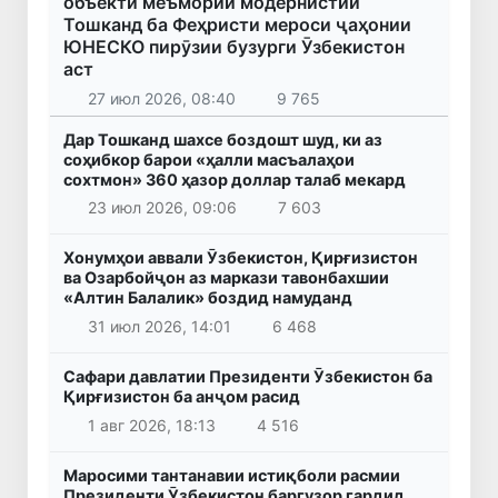
объекти меъмории модернистии
Тошканд ба Феҳристи мероси ҷаҳонии
ЮНЕСКО пирӯзии бузурги Ӯзбекистон
аст
27 июл 2026, 08:40
9 765
Дар Тошканд шахсе боздошт шуд, ки аз
соҳибкор барои «ҳалли масъалаҳои
сохтмон» 360 ҳазор доллар талаб мекард
23 июл 2026, 09:06
7 603
Хонумҳои аввали Ӯзбекистон, Қирғизистон
ва Озарбойҷон аз маркази тавонбахшии
«Алтин Балалик» боздид намуданд
31 июл 2026, 14:01
6 468
Сафари давлатии Президенти Ӯзбекистон ба
Қирғизистон ба анҷом расид
1 авг 2026, 18:13
4 516
Маросими тантанавии истиқболи расмии
Президенти Ӯзбекистон баргузор гардид