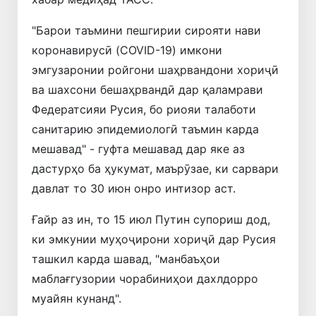
"Барои таъмини пешгирии сирояти нави
коронавирусӣ (COVID-19) имкони
эмгузаронии ройгони шаҳрвандони хориҷӣ
ва шахсони бешаҳрвандӣ дар қаламрави
Федератсияи Русия, бо риояи талаботи
санитарию эпидемиологӣ таъмин карда
мешавад" - гуфта мешавад дар яке аз
дастурҳо ба ҳукумат, маърӯзае, ки сарвари
давлат то 30 июн онро интизор аст.
Ғайр аз ин, то 15 июл Путин супориш дод,
ки эмкунии муҳоҷирони хориҷӣ дар Русия
ташкил карда шавад, "манбаъҳои
маблағгузории чорабиниҳои дахлдорро
муайян кунанд".