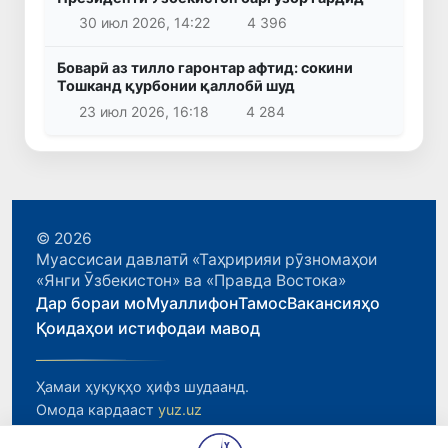
30 июл 2026, 14:22
4 396
Боварӣ аз тилло гаронтар афтид: сокини
Тошканд қурбонии қаллобӣ шуд
23 июл 2026, 16:18
4 284
© 2026
Муассисаи давлатӣ «Таҳририяи рӯзномаҳои
«Янги Ӯзбекистон» ва «Правда Востока»
Дар бораи мо
Муаллифон
Тамос
Вакансияҳо
Қоидаҳои истифодаи мавод
Ҳамаи ҳуқуқҳо ҳифз шудаанд.
Омода кардааст
yuz.uz