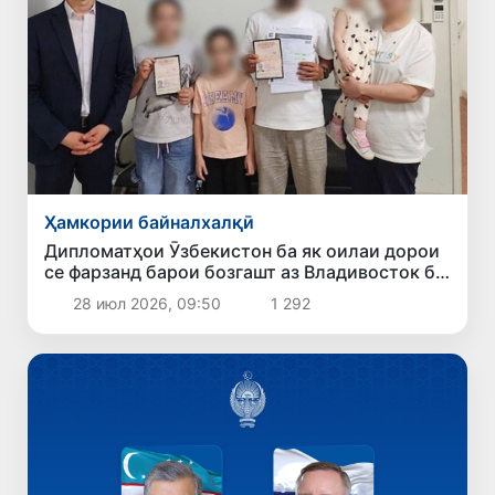
Ҳамкории байналхалқӣ
Дипломатҳои Ӯзбекистон ба як оилаи дорои
се фарзанд барои бозгашт аз Владивосток ба
Ватан кумак карданд
28 июл 2026, 09:50
1 292