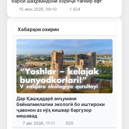
барои шаҳрвандони хориҷӣ тағйир ёфт
15 июн 2026, 09:10
1 924
Хабарҳои охирин
Дар Қашқадарё анҷумани
байналмилалии экологӣ бо иштироки
ҷавонон аз нӯҳ кишвар баргузор
мешавад
7 авг 2026, 11:11
555