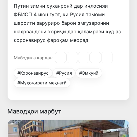
Путин зимни суханронӣ дар иҷлосияи
ФБИСП 4 июн гуфт, ки Русия тамоми
шароити заруриро барои эмгузаронии
шаҳрвандони хориҷӣ дар қаламрави худ аз
коронавирус фароҳам меорад.
Мубодила кардан:
#Коронавирус
#Русия
#Эмкунӣ
#Муҳоҷирати меҳнатӣ
Маводҳои марбут