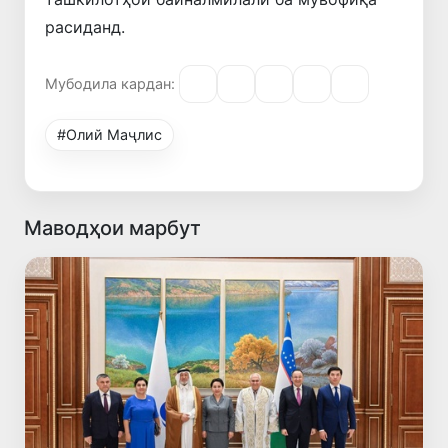
расиданд.
Мубодила кардан:
#Олий Маҷлис
Маводҳои марбут