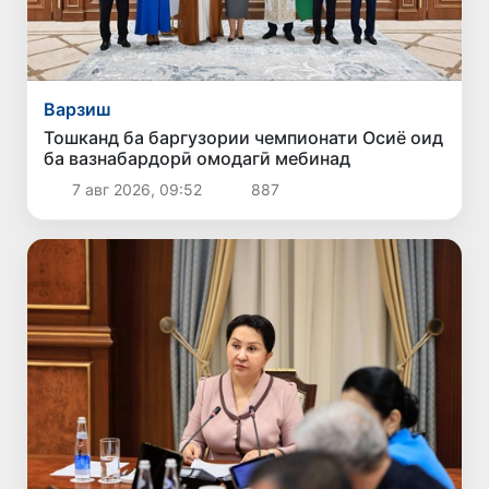
Варзиш
Тошканд ба баргузории чемпионати Осиё оид
ба вазнабардорӣ омодагӣ мебинад
7 авг 2026, 09:52
887