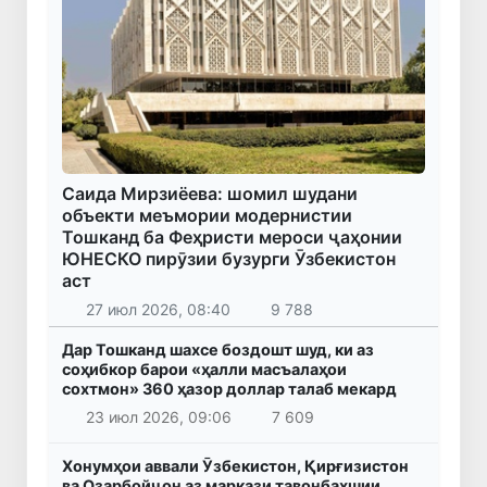
Саида Мирзиёева: шомил шудани
объекти меъмории модернистии
Тошканд ба Феҳристи мероси ҷаҳонии
ЮНЕСКО пирӯзии бузурги Ӯзбекистон
аст
27 июл 2026, 08:40
9 788
Дар Тошканд шахсе боздошт шуд, ки аз
соҳибкор барои «ҳалли масъалаҳои
сохтмон» 360 ҳазор доллар талаб мекард
23 июл 2026, 09:06
7 609
Хонумҳои аввали Ӯзбекистон, Қирғизистон
ва Озарбойҷон аз маркази тавонбахшии