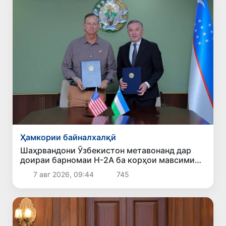
Ҳамкории байналхалқӣ
Шаҳрвандони Ӯзбекистон метавонанд дар
доираи барномаи H-2A ба корҳои мавсимии
кишоварзӣ дар ИМА сафарбар шаванд
7 авг 2026, 09:44
745