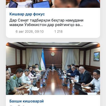
Кишвар дар фокус
Дар Сенат тадбирҳои беҳтар намудани
мавқеи Ӯзбекистон дар рейтингҳо ва
индексҳои байналмилалӣ баррасӣ шуданд
6 авг 2026, 09:10
1 218
Бахши кишоварзӣ