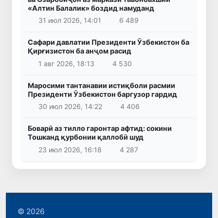
«Алтин Балалик» боздид намуданд
31 июл 2026, 14:01
6 489
Сафари давлатии Президенти Ӯзбекистон ба
Қирғизистон ба анҷом расид
1 авг 2026, 18:13
4 530
Маросими тантанавии истиқболи расмии
Президенти Ӯзбекистон баргузор гардид
30 июл 2026, 14:22
4 406
Боварӣ аз тилло гаронтар афтид: сокини
Тошканд қурбонии қаллобӣ шуд
23 июл 2026, 16:18
4 287
© 2026