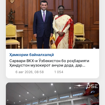
Ҳамкории байналхалқӣ
Сарвари ВКХ-и Ӯзбекистон бо роҳбарияти
Ҳиндустон музокирот анҷом дода, дар
Форуми соҳибкории Ӯзбекистону Ҳиндустон
6 авг 2026, 08:58
1 054
иштирок кард