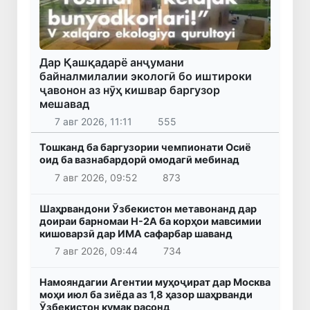
Дар Қашқадарё анҷумани
байналмилалии экологӣ бо иштироки
ҷавонон аз нӯҳ кишвар баргузор
мешавад
7 авг 2026, 11:11
555
Тошканд ба баргузории чемпионати Осиё
оид ба вазнабардорӣ омодагӣ мебинад
7 авг 2026, 09:52
873
Шаҳрвандони Ӯзбекистон метавонанд дар
доираи барномаи H-2A ба корҳои мавсимии
кишоварзӣ дар ИМА сафарбар шаванд
7 авг 2026, 09:44
734
Намояндагии Агентии муҳоҷират дар Москва
моҳи июл ба зиёда аз 1,8 ҳазор шаҳрванди
Ӯзбекистон кумак расонд