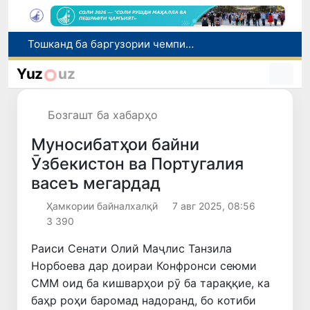
Тошканд ба баргузории чемпионати Осиё оид ба вазнабардорӣ омодагӣ мебинад
Шаҳрвандони Ӯзбекистон метавонанд дар доираи барномаи H-2A ба корҳои мавсимии кишоварзӣ дар ИМА сафарбар шаванд
Yuz
uz
Намояндагии Агентии муҳоҷират дар Москва моҳи июл ба зиёда аз 1,8 ҳазор шаҳрванди Ӯзбекистон кумак расонд
Дастаи мунтахаби Ӯзбекистон ба даври чорякниҳоии «Бозиҳои Оянда – 2026» дар Остона роҳ ёфт
Бозгашт ба хабарҳо
Дар Қашқадарё анҷумани байналмилалии экологӣ бо иштироки ҷавонон аз нӯҳ кишвар баргузор мешавад
Муносибатҳои байни
Ӯзбекистон ва Португалия
васеъ мегардад
Ҳамкории байналхалқӣ
7 авг 2025, 08:56
3 390
Раиси Сенати Олий Маҷлис Танзила
Норбоева дар доираи Конфронси сеюми
СММ оид ба кишварҳои рӯ ба тараққие, ка
баҳр роҳи баромад надоранд, бо котиби