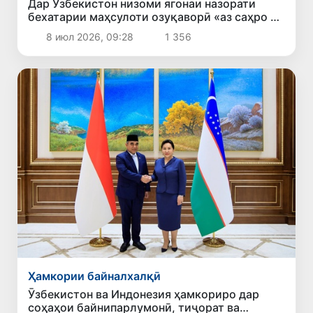
Дар Ӯзбекистон низоми ягонаи назорати
бехатарии маҳсулоти озуқаворӣ «аз саҳро то
дастархон» ҷорӣ карда мешавад
8 июл 2026, 09:28
1 356
Ҳамкории байналхалқӣ
Ӯзбекистон ва Индонезия ҳамкориро дар
соҳаҳои байнипарлумонӣ, тиҷорат ва