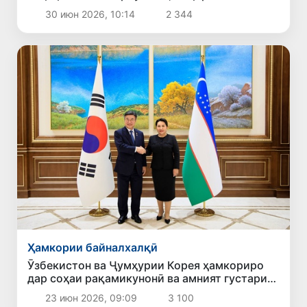
башардӯстӣ густариш медиҳанд
30 июн 2026, 10:14
2 344
Ҳамкории байналхалқӣ
Ӯзбекистон ва Ҷумҳурии Корея ҳамкориро
дар соҳаи рақамикунонӣ ва амният густариш
медиҳанд
23 июн 2026, 09:09
3 100