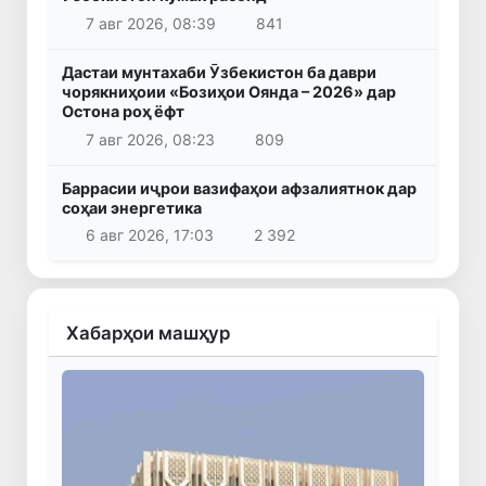
7 авг 2026, 08:39
841
Дастаи мунтахаби Ӯзбекистон ба даври
чорякниҳоии «Бозиҳои Оянда – 2026» дар
Остона роҳ ёфт
7 авг 2026, 08:23
809
Баррасии иҷрои вазифаҳои афзалиятнок дар
соҳаи энергетика
6 авг 2026, 17:03
2 392
Хабарҳои машҳур