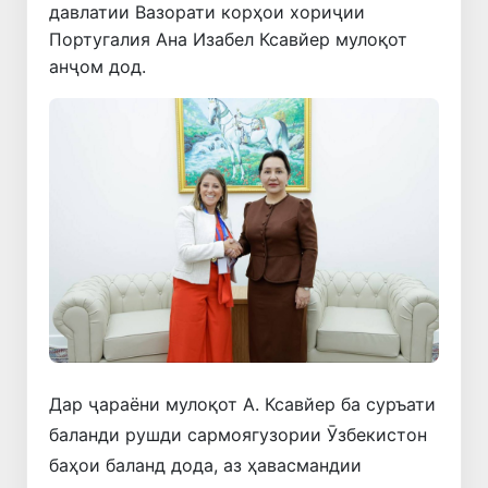
давлатии Вазорати корҳои хориҷии
Португалия Ана Изабел Ксавйер мулоқот
анҷом дод.
Дар ҷараёни мулоқот А. Ксавйер ба суръати
баланди рушди сармоягузории Ӯзбекистон
баҳои баланд дода, аз ҳавасмандии