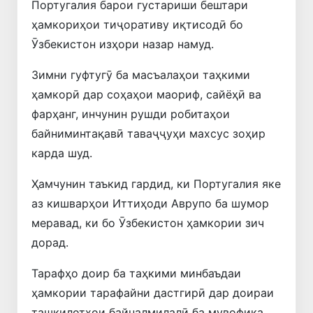
Португалия барои густариши бештари
ҳамкориҳои тиҷоративу иқтисодӣ бо
Ӯзбекистон изҳори назар намуд.
Зимни гуфтугӯ ба масъалаҳои таҳкими
ҳамкорӣ дар соҳаҳои маориф, сайёҳӣ ва
фарҳанг, инчунин рушди робитаҳои
байниминтақавӣ таваҷҷуҳи махсус зоҳир
карда шуд.
Ҳамчунин таъкид гардид, ки Португалия яке
аз кишварҳои Иттиҳоди Аврупо ба шумор
меравад, ки бо Ӯзбекистон ҳамкории зич
дорад.
Тарафҳо доир ба таҳкими минбаъдаи
ҳамкории тарафайни дастгирӣ дар доираи
ташкилотҳои байналмилалӣ ба мувофиқа