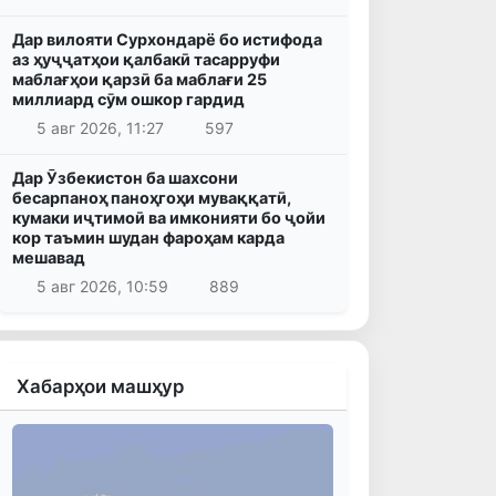
Дар вилояти Сурхондарё бо истифода
аз ҳуҷҷатҳои қалбакӣ тасарруфи
маблағҳои қарзӣ ба маблағи 25
миллиард сӯм ошкор гардид
5 авг 2026, 11:27
597
Дар Ӯзбекистон ба шахсони
бесарпаноҳ паноҳгоҳи муваққатӣ,
кумаки иҷтимоӣ ва имконияти бо ҷойи
кор таъмин шудан фароҳам карда
мешавад
5 авг 2026, 10:59
889
Хабарҳои машҳур