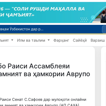
Дар Сенат тадбирҳои беҳтар намудани мавқеи Ӯзбекистон дар рейтингҳо ва индексҳои байналмилалӣ баррасӣ шуданд
Сарвари ВКХ-и Ӯзбекистон бо роҳбарияти Ҳиндустон музокирот анҷом дода, дар Форуми соҳибкории Ӯзбекистону Ҳиндустон иштирок кард
мъият
Илм ва таълим
Фарҳанг
Сайёҳӣ
Варзиш
Оҷонсии мубориза бо коррупсия нисбат ба ҳокими ноҳияи Шаҳрисабз тафтиши хизматиро оғоз намуд
Дар вилояти Сурхондарё бо истифода аз ҳуҷҷатҳои қалбакӣ тасарруфи маблағҳои қарзӣ ба маблағи 25 миллиард сӯм ошкор гардид
Дар моҳи июл дар Ӯзбекистон нархи маҳсулоти озуқаворӣ коҳиш ёфт, аммо баъзе молу хидматрасониҳо гарон шуданд
бо Раиси Ассамблеяи
амният ва ҳамкории Аврупо
 Раиси Сенат С.Сафоев дар мулоқоти онлайни
и амният ва ҳамкории Аврупо (АП САҲА)