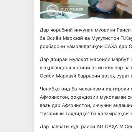
Дар чорабинӣ инчунин муовини Раиси
ба Осиёи Марказӣ ва Муғулистон П.Ка
роҳбарони намояндагиҳои САҲА дар О
Дар доираи мулоқот масоили марбут б
шаҳрвандони хориҷӣ аз ин кишвар ва
Осиёи Марказӣ баррасии возеҳ сурат 
Ҷонибҳо оид ба механизми иштироки 
Афғонистон, роҳандозии муколамаи с
вазъ дар Афғонистон, инчунин андеш
"гузариши таҳдидҳо" ба қаламравҳои 
Дар навбати худ, раиси АП САҲА М.Се