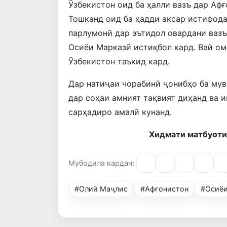
Ӯзбекистон оид ба ҳалли вазъ дар Афғ
Тошканд оид ба ҳадди аксар истифод
парлумонӣ дар эътидол овардани вазъ
Осиёи Марказӣ истиқбол кард. Вай ом
Ӯзбекистон таъкид кард.
Дар натиҷаи чорабинӣ ҷонибҳо ба му
дар соҳаи амният тақвият диҳанд ва 
сарҳадиро амалӣ кунанд.
Хидмати матбуоти
Мубодила кардан:
#Олий Маҷлис
#Афғонистон
#Осиёи