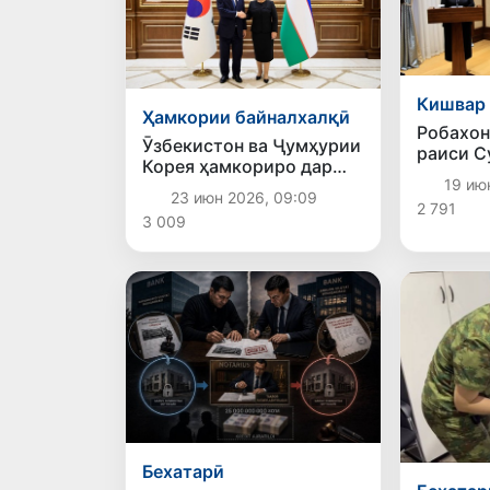
Кишвар 
Ҳамкории байналхалқӣ
Робахон
Ӯзбекистон ва Ҷумҳурии
раиси С
Корея ҳамкориро дар
Ҷумҳури
19 ию
соҳаи рақамикунонӣ ва
интихоб
23 июн 2026, 09:09
амният густариш
2 791
3 009
медиҳанд
Бехатарӣ