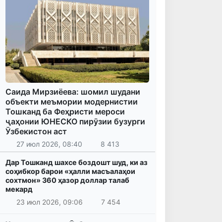
Саида Мирзиёева: шомил шудани
объекти меъмории модернистии
Тошканд ба Феҳристи мероси
ҷаҳонии ЮНЕСКО пирӯзии бузурги
Ӯзбекистон аст
27 июл 2026, 08:40
8 413
Дар Тошканд шахсе боздошт шуд, ки аз
соҳибкор барои «ҳалли масъалаҳои
сохтмон» 360 ҳазор доллар талаб
мекард
23 июл 2026, 09:06
7 454