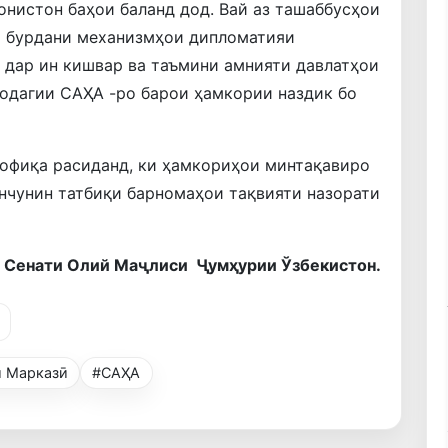
онистон баҳои баланд дод. Вай аз ташаббусҳои
а бурдани механизмҳои дипломатияи
 дар ин кишвар ва таъмини амнияти давлатҳои
одагии САҲА -ро барои ҳамкории наздик бо
вофиқа расиданд, ки ҳамкориҳои минтақавиро
инчунин татбиқи барномаҳои тақвияти назорати
 Сенати Олий Маҷлиси Ҷумҳурии Ўзбекистон.
 Марказӣ
#САҲА