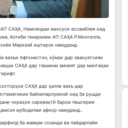
 АП САҲА, Намояндаи махсуси ассамблея оид
ума, Котиби генералии АП САҲА Р.Монтелла,
сиёи Марказӣ иштирок намуданд.
а вазъи Афғонистон, кӯмак дар эвакуатсияи
 нақши САҲА дар таъмини амният дар минтақаи
гирифт.
сохторҳои САҲА дар ҳалли вазъ дар
истематикии байнипарлумонӣ оид ба рушди
идани чораҳои саривақтӣ барои пешгирии
ҳамсоя мубодилаи афкор намуданд..
дерфелд ба мавқеи созанда ва пайдарпайи