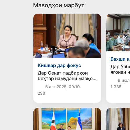
Маводҳои марбут
Бахши 
Кишвар дар фокус
Дар Ӯзб
ягонаи 
Дар Сенат тадбирҳои
бехатар
беҳтар намудани мавқеи
8 июл
озуқаво
Ӯзбекистон дар
1 335
6 авг 2026, 09:10
дастарх
рейтингҳо ва индексҳои
298
мешава
байналмилалӣ баррасӣ
шуданд