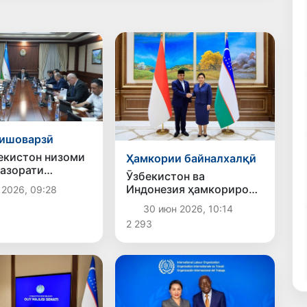
кишоварзӣ
екистон низоми
Ҳамкории байналхалқӣ
назорати
Ӯзбекистон ва
ии маҳсулоти
Индонезия ҳамкориро
 2026, 09:28
рӣ «аз саҳро то
дар соҳаҳои
он» ҷорӣ карда
30 июн 2026, 10:14
байнипарлумонӣ,
д
2 293
тиҷорат ва башардӯстӣ
густариш медиҳанд