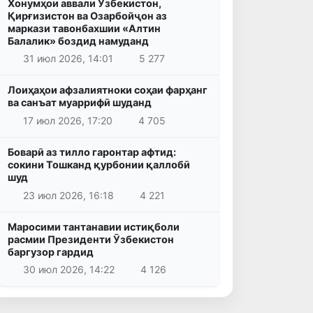
Хонумҳои аввали Ӯзбекистон,
Қирғизистон ва Озарбойҷон аз
маркази тавонбахшии «Алтин
Балалик» боздид намуданд
31 июл 2026, 14:01
5 277
Лоиҳаҳои афзалиятноки соҳаи фарҳанг
ва санъат муаррифӣ шуданд
17 июл 2026, 17:20
4 705
Боварӣ аз тилло гаронтар афтид:
сокини Тошканд қурбонии қаллобӣ
шуд
23 июл 2026, 16:18
4 221
Маросими тантанавии истиқболи
расмии Президенти Ӯзбекистон
баргузор гардид
30 июл 2026, 14:22
4 126