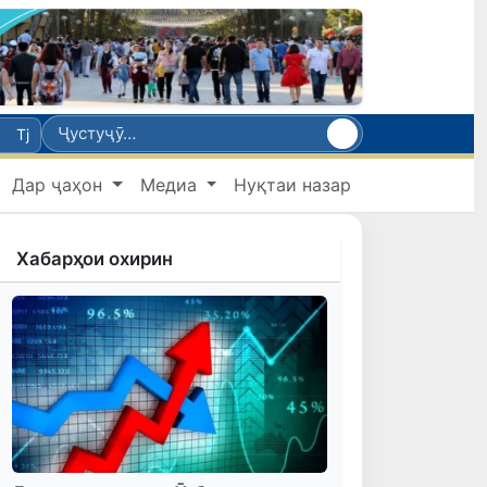
Tj
Дар ҷаҳон
Медиа
Нуқтаи назар
Хабарҳои охирин