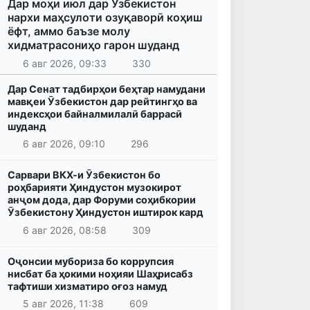
Дар моҳи июл дар Ӯзбекистон
нархи маҳсулоти озуқаворӣ коҳиш
ёфт, аммо баъзе молу
хидматрасониҳо гарон шуданд
6 авг 2026, 09:33
330
Дар Сенат тадбирҳои беҳтар намудани
мавқеи Ӯзбекистон дар рейтингҳо ва
индексҳои байналмилалӣ баррасӣ
шуданд
6 авг 2026, 09:10
296
Сарвари ВКХ-и Ӯзбекистон бо
роҳбарияти Ҳиндустон музокирот
анҷом дода, дар Форуми соҳибкории
Ӯзбекистону Ҳиндустон иштирок кард
6 авг 2026, 08:58
309
Оҷонсии мубориза бо коррупсия
нисбат ба ҳокими ноҳияи Шаҳрисабз
тафтиши хизматиро оғоз намуд
5 авг 2026, 11:38
609