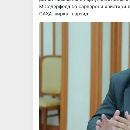
М.Седерфелд бо сарварони ҳайатҳои 
САҲА ширкат варзид.