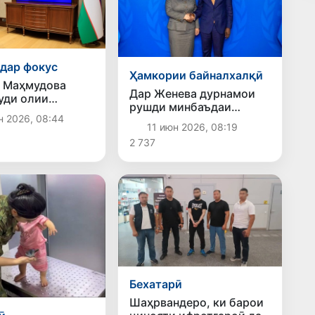
дар фокус
Ҳамкории байналхалқӣ
 Маҳмудова
Дар Женева дурнамои
уди олии
рушди минбаъдаи
и Ӯзбекистон
н 2026, 08:44
ҳамкории Ӯзбекистон бо
 шуд
11 июн 2026, 08:19
Созмони
2 737
байналмилалии меҳнат
баррасӣ шуд
Бехатарӣ
Шаҳрвандеро, ки барои