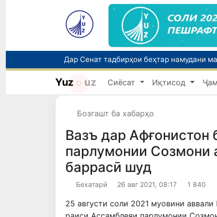
Yuz
uz
Сиёсат
Иқтисод
Ҷа
Бозгашт ба хабарҳо
Вазъ дар Афғонистон 
парлумонии Созмони 
баррасӣ шуд
Бехатарӣ
26 авг 2021, 08:17
1 840
25 августи соли 2021 муовини аввали
раиси Ассамблеяи парлумонии Созмон