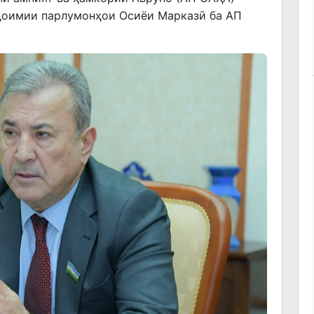
доимии парлумонҳои Осиёи Марказӣ ба АП