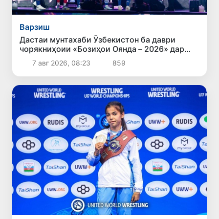
Варзиш
Дастаи мунтахаби Ӯзбекистон ба даври
чорякниҳоии «Бозиҳои Оянда – 2026» дар
Остона роҳ ёфт
7 авг 2026, 08:23
859