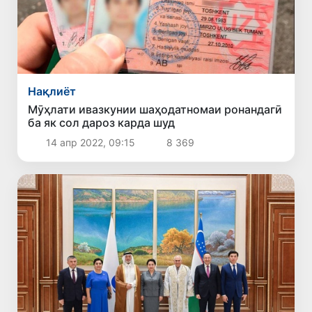
Нақлиёт
Мӯҳлати ивазкунии шаҳодатномаи ронандагӣ
ба як сол дароз карда шуд
14 апр 2022, 09:15
8 369