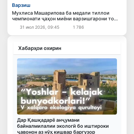
Варзиш
Мухлиса Машарипова ба медали тиллои
чемпионати ҷаҳон миёни варзишгарони то
17-сола шуд
31 июл 2026, 09:45
1 786
Хабарҳои охирин
Дар Қашқадарё анҷумани
байналмилалии экологӣ бо иштироки
ҷавонон аз нӯҳ кишвар баргузор