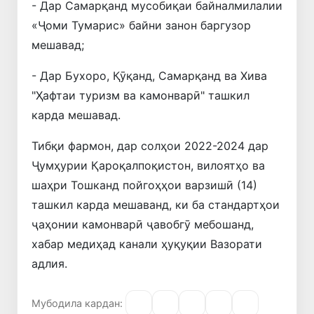
- Дар Самарқанд мусобиқаи байналмилалии
«Ҷоми Тумарис» байни занон баргузор
мешавад;
- Дар Бухоро, Қӯқанд, Самарқанд ва Хива
"Ҳафтаи туризм ва камонварӣ" ташкил
карда мешавад.
Тибқи фармон, дар солҳои 2022-2024 дар
Ҷумҳурии Қароқалпоқистон, вилоятҳо ва
шаҳри Тошканд пойгоҳҳои варзишӣ (14)
ташкил карда мешаванд, ки ба стандартҳои
ҷаҳонии камонварӣ ҷавобгӯ мебошанд,
хабар медиҳад канали ҳуқуқии Вазорати
адлия.
Мубодила кардан: