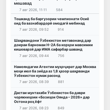
мешавад
7 авг 2026, 11:11
584
Тошканд ба баргузории чемпионати Осиё
оид ба вазнабардорӣ омодагӣ мебинад
7 авг 2026, 09:52
914
Шаҳрвандони Ӯзбекистон метавонанд дар
доираи барномаи H-2A ба корҳои мавсимии
кишоварзӣ дар ИМА сафарбар шаванд
7 авг 2026, 09:44
756
Намояндагии Агентии муҳоҷират дар Москва
моҳи июл ба зиёда аз 1,8 ҳазор шаҳрванди
Ӯзбекистон кумак расонд
7 авг 2026, 08:39
881
Дастаи мунтахаби Ӯзбекистон ба даври
чорякниҳоии «Бозиҳои Оянда – 2026» дар
Остона роҳ ёфт
7 авг 2026, 08:23
849