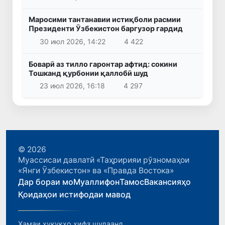
Маросими тантанавии истиқболи расмии
Президенти Ӯзбекистон баргузор гардид
30 июл 2026, 14:22
4 422
Боварӣ аз тилло гаронтар афтид: сокини
Тошканд қурбонии қаллобӣ шуд
23 июл 2026, 16:18
4 297
© 2026
Муассисаи давлатӣ «Таҳририяи рӯзномаҳои
«Янги Ӯзбекистон» ва «Правда Востока»
Дар бораи мо
Муаллифон
Тамос
Вакансияҳо
Қоидаҳои истифодаи мавод
Ҳамаи ҳуқуқҳо ҳифз шудаанд.