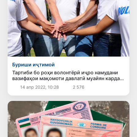
Буриши иҷтимоӣ
Тартиби бо роҳи волонтёрӣ иҷро намудани
вазифаҳои мақомоти давлатӣ муайян карда
шуд
14 апр 2022, 10:28
2 576