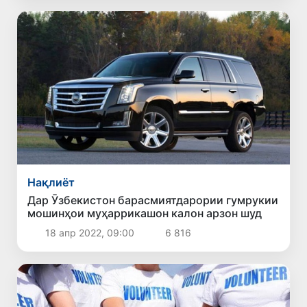
Нақлиёт
Дар Ӯзбекистон барасмиятдарории гумрукии
мошинҳои муҳаррикашон калон арзон шуд
18 апр 2022, 09:00
6 816