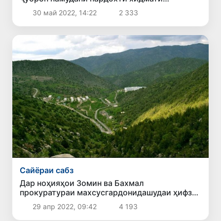
коммуналӣ ба нақша гирифта шудааст
30 май 2022, 14:22
2 333
Сайёраи сабз
Дар ноҳияҳои Зомин ва Бахмал
прокуратураи махсусгардонидашудаи ҳифзи
табиат таъсис дода мешавад
29 апр 2022, 09:42
4 193