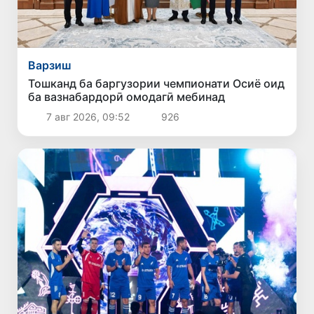
Варзиш
Тошканд ба баргузории чемпионати Осиё оид
ба вазнабардорӣ омодагӣ мебинад
7 авг 2026, 09:52
926