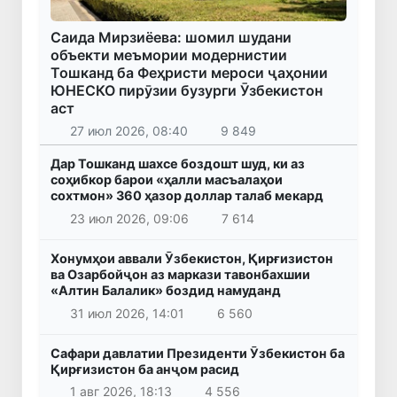
Саида Мирзиёева: шомил шудани
объекти меъмории модернистии
Тошканд ба Феҳристи мероси ҷаҳонии
ЮНЕСКО пирӯзии бузурги Ӯзбекистон
аст
27 июл 2026, 08:40
9 849
Дар Тошканд шахсе боздошт шуд, ки аз
соҳибкор барои «ҳалли масъалаҳои
сохтмон» 360 ҳазор доллар талаб мекард
23 июл 2026, 09:06
7 614
Хонумҳои аввали Ӯзбекистон, Қирғизистон
ва Озарбойҷон аз маркази тавонбахшии
«Алтин Балалик» боздид намуданд
31 июл 2026, 14:01
6 560
Сафари давлатии Президенти Ӯзбекистон ба
Қирғизистон ба анҷом расид
1 авг 2026, 18:13
4 556