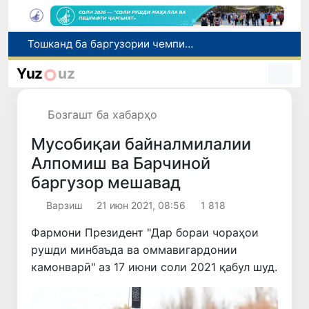
Шаҳрвандони Ӯзбекистон метавонанд дар доираи барномаи H-2A ба корҳои мавсимии кишоварзӣ дар ИМА сафарбар шаванд
Намояндагии Агентии муҳоҷират дар Москва моҳи июл ба зиёда аз 1,8 ҳазор шаҳрванди Ӯзбекистон кумак расонд
Yuz
uz
Дастаи мунтахаби Ӯзбекистон ба даври чорякниҳоии «Бозиҳои Оянда – 2026» дар Остона роҳ ёфт
Дар Қашқадарё анҷумани байналмилалии экологӣ бо иштироки ҷавонон аз нӯҳ кишвар баргузор мешавад
Бозгашт ба хабарҳо
Тошканд ба баргузории чемпионати Осиё оид ба вазнабардорӣ омодагӣ мебинад
Мусобиқаи байналмилалии
Алпомиш ва Барчиной
баргузор мешавад
Варзиш
21 июн 2021, 08:56
1 818
Фармони Президент "Дар бораи чораҳои
рушди минбаъда ва оммавигардонии
камонварӣ" аз 17 июни соли 2021 қабул шуд.