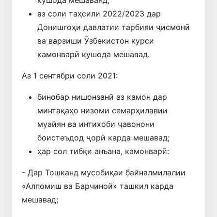
аз соли таҳсили 2022/2023 дар
Донишгоҳи давлатии тарбияи ҷисмонӣ
ва варзиши Ӯзбекистон курси
камонварӣ кушода мешавад.
Аз 1 сентябри соли 2021:
бинобар нишонзанӣ аз камон дар
минтақаҳо низоми семарҳилавии
муайян ва интихоби ҷавонони
боистеъдод ҷорӣ карда мешавад;
ҳар сол тибқи анъана, камонварӣ:
- Дар Тошканд мусобиқаи байналмилалии
«Алпомиш ва Барчиной» ташкил карда
мешавад;