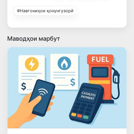
#Навгониҳои қонунгузорӣ
Маводҳои марбут