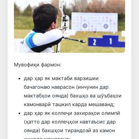
Мувофиқи фармон:
дар ҳар як мактаби варзишии
бачагонаю наврасон (инчунин дар
мактабҳои оянда) бахшҳо ва шӯъбаҳои
камонварӣ ташкил карда мешаванд;
дар ҳар як коллеҷи захираҳои олимпӣ
(ҳатто дар коллеҷҳои навтаъсис дар
оянда) бахшҳои тирандозӣ аз камон
кушода мешаванд;