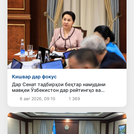
Кишвар дар фокус
Дар Сенат тадбирҳои беҳтар намудани
мавқеи Ӯзбекистон дар рейтингҳо ва
индексҳои байналмилалӣ баррасӣ шуданд
6 авг 2026, 09:10
1 369