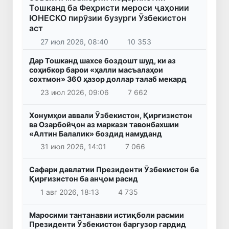
Тошканд ба Феҳристи мероси ҷаҳонии
ЮНЕСКО пирӯзии бузурги Ӯзбекистон
аст
27 июл 2026, 08:40
10 353
Дар Тошканд шахсе боздошт шуд, ки аз
соҳибкор барои «ҳалли масъалаҳои
сохтмон» 360 ҳазор доллар талаб мекард
23 июл 2026, 09:06
7 662
Хонумҳои аввали Ӯзбекистон, Қирғизистон
ва Озарбойҷон аз маркази тавонбахшии
«Алтин Балалик» боздид намуданд
31 июл 2026, 14:01
7 066
Сафари давлатии Президенти Ӯзбекистон ба
Қирғизистон ба анҷом расид
1 авг 2026, 18:13
4 735
Маросими тантанавии истиқболи расмии
Президенти Ӯзбекистон баргузор гардид