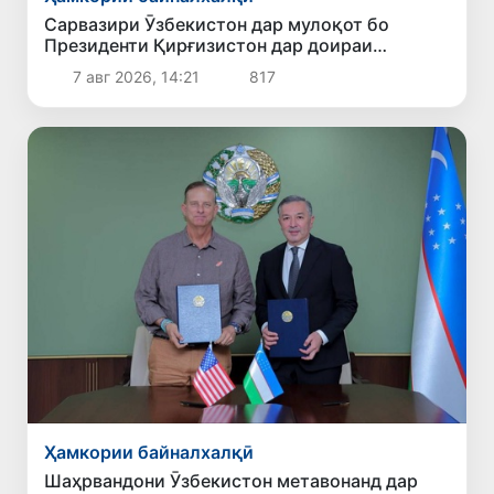
Сарвазири Ӯзбекистон дар мулоқот бо
Президенти Қирғизистон дар доираи
чорабиниҳои Иттиҳоди иқтисодии АвруОсиё
7 авг 2026, 14:21
817
иштирок кард
Ҳамкории байналхалқӣ
Шаҳрвандони Ӯзбекистон метавонанд дар