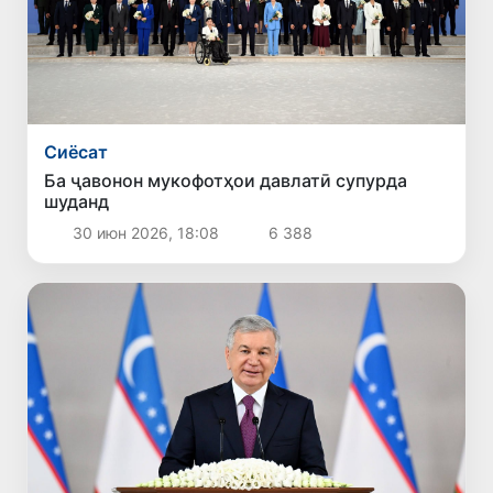
Сиёсат
Ба ҷавонон мукофотҳои давлатӣ супурда
шуданд
30 июн 2026, 18:08
6 388