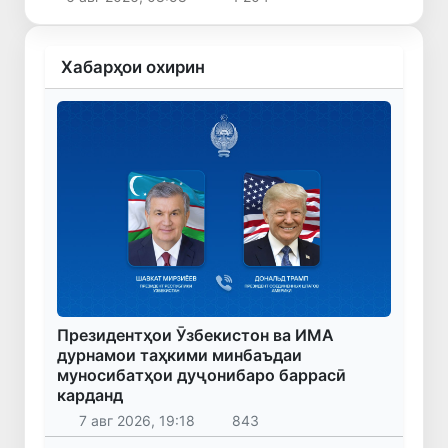
иштирок кард
Хабарҳои охирин
Президентҳои Ӯзбекистон ва ИМА
дурнамои таҳкими минбаъдаи
муносибатҳои дуҷонибаро баррасӣ
карданд
7 авг 2026, 19:18
843