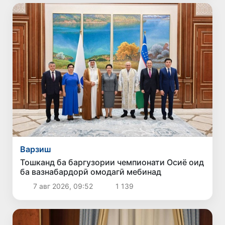
Варзиш
Тошканд ба баргузории чемпионати Осиё оид
ба вазнабардорӣ омодагӣ мебинад
7 авг 2026, 09:52
1 139