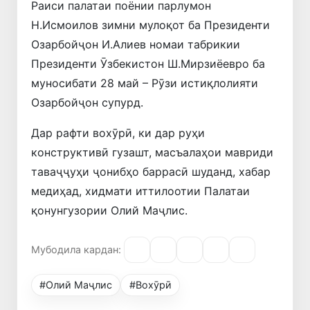
Раиси палатаи поёнии парлумон
Н.Исмоилов зимни мулоқот ба Президенти
Озарбойҷон И.Алиев номаи табрикии
Президенти Ӯзбекистон Ш.Мирзиёевро ба
муносибати 28 май – Рӯзи истиқлолияти
Озарбойҷон супурд.
Дар рафти вохӯрӣ, ки дар руҳи
конструктивӣ гузашт, масъалаҳои мавриди
таваҷҷуҳи ҷонибҳо баррасӣ шуданд, хабар
медиҳад, хидмати иттилоотии Палатаи
қонунгузории Олий Маҷлис.
Мубодила кардан:
#Олий Маҷлис
#Вохӯрӣ