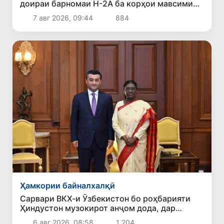
доираи барномаи H-2A ба корҳои мавсимии
кишоварзӣ дар ИМА сафарбар шаванд
7 авг 2026, 09:44
884
Ҳамкории байналхалқӣ
Сарвари ВКХ-и Ӯзбекистон бо роҳбарияти
Ҳиндустон музокирот анҷом дода, дар
Форуми соҳибкории Ӯзбекистону Ҳиндустон
6 авг 2026, 08:58
1 204