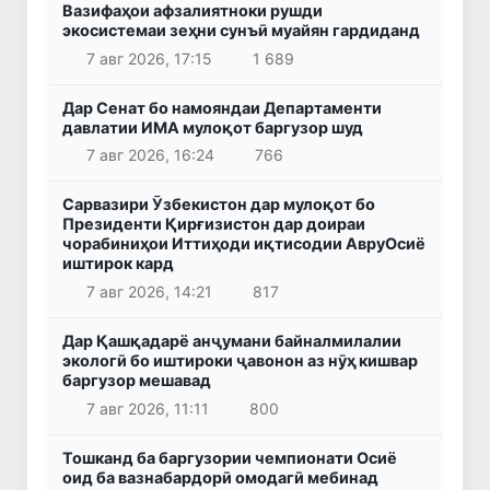
Вазифаҳои афзалиятноки рушди
экосистемаи зеҳни сунъӣ муайян гардиданд
7 авг 2026, 17:15
1 689
Дар Сенат бо намояндаи Департаменти
давлатии ИМА мулоқот баргузор шуд
7 авг 2026, 16:24
766
Сарвазири Ӯзбекистон дар мулоқот бо
Президенти Қирғизистон дар доираи
чорабиниҳои Иттиҳоди иқтисодии АвруОсиё
иштирок кард
7 авг 2026, 14:21
817
Дар Қашқадарё анҷумани байналмилалии
экологӣ бо иштироки ҷавонон аз нӯҳ кишвар
баргузор мешавад
7 авг 2026, 11:11
800
Тошканд ба баргузории чемпионати Осиё
оид ба вазнабардорӣ омодагӣ мебинад