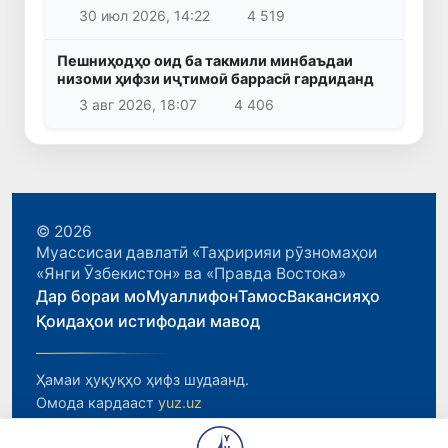
30 июл 2026, 14:22
4 519
Пешниҳодҳо оид ба такмили минбаъдаи
низоми ҳифзи иҷтимоӣ баррасӣ гардиданд
3 авг 2026, 18:07
4 406
© 2026
Муассисаи давлатӣ «Таҳририяи рӯзномаҳои
«Янги Ӯзбекистон» ва «Правда Востока»
Дар бораи мо
Муаллифон
Тамос
Вакансияҳо
Қоидаҳои истифодаи мавод
Ҳамаи ҳуқуқҳо ҳифз шудаанд.
Омода кардааст
yuz.uz