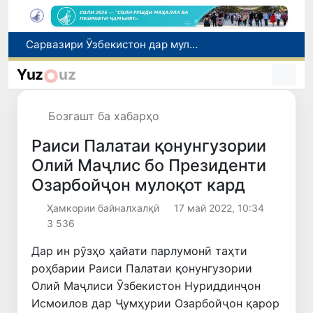
Дар Қашқадарё анҷумани байналмилалии экологӣ бо иштироки ҷавонон аз нӯҳ кишвар баргузор мешавад
Тошканд ба баргузории чемпионати Осиё оид ба вазнабардорӣ омодагӣ мебинад
Yuz
uz
Шаҳрвандони Ӯзбекистон метавонанд дар доираи барномаи H-2A ба корҳои мавсимии кишоварзӣ дар ИМА сафарбар шаванд
Дар Сенат бо намояндаи Департаменти давлатии ИМА мулоқот баргузор шуд
Бозгашт ба хабарҳо
Сарвазири Ӯзбекистон дар мулоқот бо Президенти Қирғизистон дар доираи чорабиниҳои Иттиҳоди иқтисодии АвруОсиё иштирок кард
Раиси Палатаи қонунгузории
Олий Маҷлис бо Президенти
Озарбойҷон мулоқот кард
Ҳамкории байналхалқӣ
17 май 2022, 10:34
3 536
Дар ин рӯзҳо ҳайати парлумонӣ таҳти
роҳбарии Раиси Палатаи қонунгузории
Олий Маҷлиси Ӯзбекистон Нуриддинҷон
Исмоилов дар Ҷумҳурии Озарбойҷон қарор