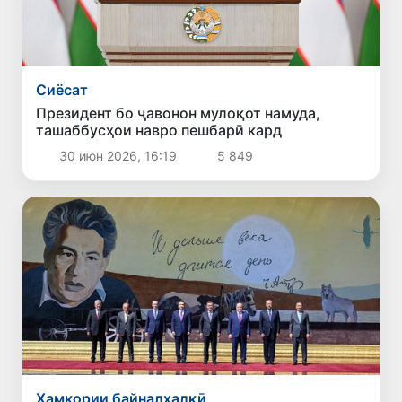
Сиёсат
Президент бо ҷавонон мулоқот намуда,
ташаббусҳои навро пешбарӣ кард
30 июн 2026, 16:19
5 849
Ҳамкории байналхалқӣ