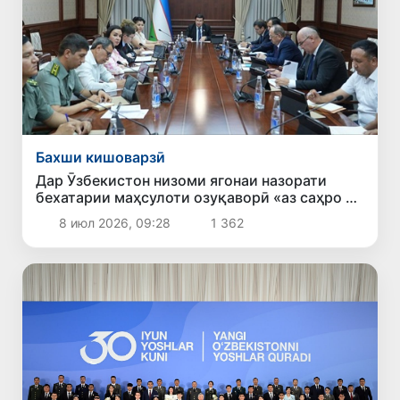
Бахши кишоварзӣ
Дар Ӯзбекистон низоми ягонаи назорати
бехатарии маҳсулоти озуқаворӣ «аз саҳро то
дастархон» ҷорӣ карда мешавад
8 июл 2026, 09:28
1 362