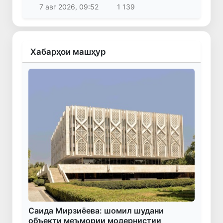
7 авг 2026, 09:52
1 139
Хабарҳои машҳур
Саида Мирзиёева: шомил шудани
объекти меъмории модернистии