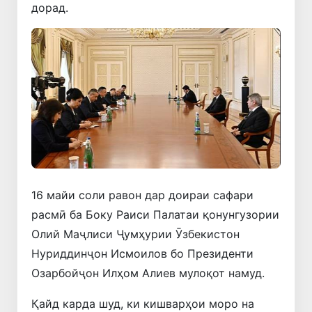
дорад.
16 майи соли равон дар доираи сафари
расмӣ ба Боку Раиси Палатаи қонунгузории
Олий Маҷлиси Ҷумҳурии Ӯзбекистон
Нуриддинҷон Исмоилов бо Президенти
Озарбойҷон Илҳом Алиев мулоқот намуд.
Қайд карда шуд, ки кишварҳои моро на