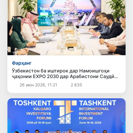
Фарҳанг
Ӯзбекистон ба иштирок дар Намоишгоҳи
ҷаҳонии EXPO 2030 дар Арабистони Саудӣ
омодагӣ мебинад
26 июн 2026, 11:21
2 835