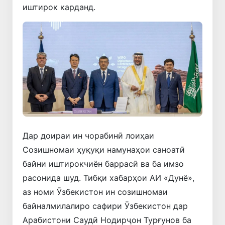
иштирок карданд.
Дар доираи ин чорабинӣ лоиҳаи
Созишномаи ҳуқуқи намунаҳои саноатӣ
байни иштирокчиён баррасӣ ва ба имзо
расонида шуд. Тибқи хабарҳои АИ «Дунё»,
аз номи Ӯзбекистон ин созишномаи
байналмилалиро сафири Ӯзбекистон дар
Арабистони Саудӣ Нодирҷон Турғунов ба