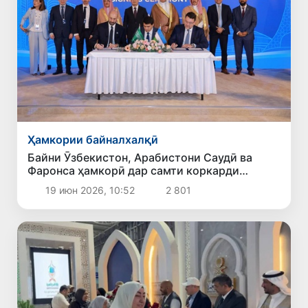
Ҳамкории байналхалқӣ
Байни Ӯзбекистон, Арабистони Саудӣ ва
Фаронса ҳамкорӣ дар самти коркарди
партовҳои хатарнок роҳандозӣ гардид
19 июн 2026, 10:52
2 801