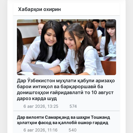
Хабарҳои охирин
Дар Ӯзбекистон муҳлати қабули аризаҳо
барои интиқол ва барқароршавӣ ба
донишгоҳҳои ғайридавлатӣ то 10 август
дароз карда шуд
6 авг 2026, 13:25
574
Дар вилояти Самарқанд ва шаҳри Тошканд
ҳолатҳои фасод ва қаллобӣ ошкор гардид
6 авг 2026, 11:16
540