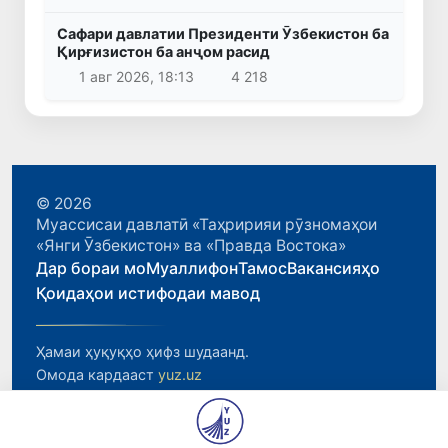
Сафари давлатии Президенти Ӯзбекистон ба
Қирғизистон ба анҷом расид
1 авг 2026, 18:13
4 218
© 2026
Муассисаи давлатӣ «Таҳририяи рӯзномаҳои
«Янги Ӯзбекистон» ва «Правда Востока»
Дар бораи мо
Муаллифон
Тамос
Вакансияҳо
Қоидаҳои истифодаи мавод
Ҳамаи ҳуқуқҳо ҳифз шудаанд.
Омода кардааст
yuz.uz