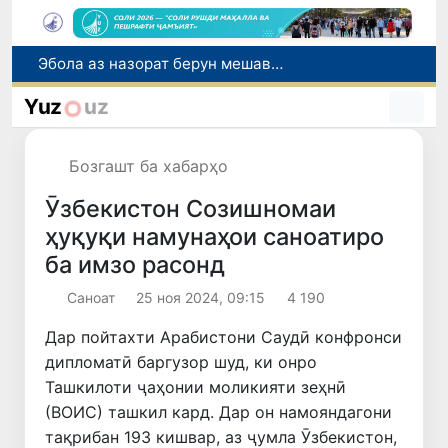
Дар моҳи июл дар Ӯзбекистон нархи маҳсулоти озуқаворӣ коҳиш ёфт, аммо баъзе молу хидматрасониҳо гарон шуданд
Дар Сенат тадбирҳои беҳтар намудани мавқеи Ӯзбекистон дар рейтингҳо ва индексҳои байналмилалӣ баррасӣ шуданд
Yuz
uz
Сарвари ВКХ-и Ӯзбекистон бо роҳбарияти Ҳиндустон музокирот анҷом дода, дар Форуми соҳибкории Ӯзбекистону Ҳиндустон иштирок кард
Дар вилояти Самарқанд ва шаҳри Тошканд ҳолатҳои фасод ва қаллобӣ ошкор гардид
Бозгашт ба хабарҳо
Эбола аз назорат берун мешавад: дар ҶД Конго шумораи беморон дар як ҳафта ду баробар афзуд, СУТ бонги хатар мезанад
Ӯзбекистон Созишномаи
ҳуқуқи намунаҳои саноатиро
ба имзо расонд
Саноат
25 ноя 2024, 09:15
4 190
Дар пойтахти Арабистони Саудӣ конфронси
дипломатӣ баргузор шуд, ки онро
Ташкилоти ҷаҳонии моликияти зеҳнӣ
(ВОИС) ташкил кард. Дар он намояндагони
тақрибан 193 кишвар, аз ҷумла Ӯзбекистон,