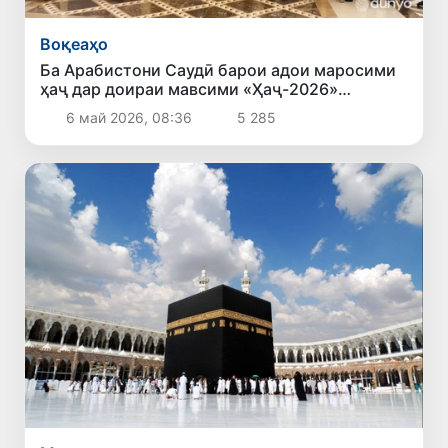
Воқеаҳо
Ба Арабистони Саудӣ барои адои маросими
ҳаҷ дар доираи мавсими «Ҳаҷ-2026»
шаҳрвандони Ӯзбекистон омаданд
6 май 2026, 08:36
5 285