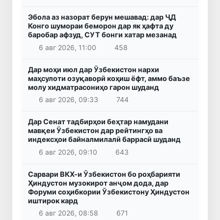
Эбола аз назорат берун мешавад: дар ҶД
Конго шумораи беморон дар як ҳафта ду
баробар афзуд, СУТ бонги хатар мезанад
6 авг 2026, 11:00
458
Дар моҳи июл дар Ӯзбекистон нархи
маҳсулоти озуқаворӣ коҳиш ёфт, аммо баъзе
молу хидматрасониҳо гарон шуданд
6 авг 2026, 09:33
744
Дар Сенат тадбирҳои беҳтар намудани
мавқеи Ӯзбекистон дар рейтингҳо ва
индексҳои байналмилалӣ баррасӣ шуданд
6 авг 2026, 09:10
643
Сарвари ВКХ-и Ӯзбекистон бо роҳбарияти
Ҳиндустон музокирот анҷом дода, дар
Форуми соҳибкории Ӯзбекистону Ҳиндустон
иштирок кард
6 авг 2026, 08:58
671