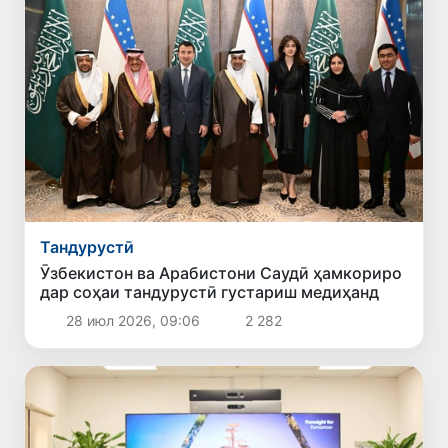
Тандурустӣ
Ӯзбекистон ва Арабистони Саудӣ ҳамкориро
дар соҳаи тандурустӣ густариш медиҳанд
28 июл 2026, 09:06
2 282