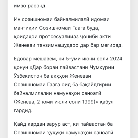
имзо расонд.
Ин созишномаи байналмилалӣ идомаи
мантиқии Созишномаи Гаага буда,
қоидаҳои протсесуалииаз ҷониби акти
Женеваи танзимнашударо дар бар мегирад.
Ёдовар мешавем, ки 5-уми июни соли 2024
қонун «Дар бораи пайвастани Ҷумҳурии
Ӯзбекистон ба акҳҳои Женеваи
Созишномаи Гаага оид ба бақайдгирии
байналмилалии намунаҳои саноатӣ
(Женева, 2-юми июли соли 1999)» қабул
гардид.
Қайд кардан зарур аст, ки пайвастан ба
Созишномаи ҳуқуқи намунаҳои саноатӣ