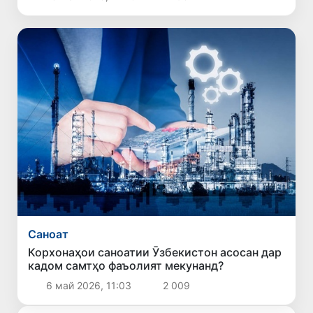
Саноат
Корхонаҳои саноатии Ӯзбекистон асосан дар
кадом самтҳо фаъолият мекунанд?
6 май 2026, 11:03
2 009