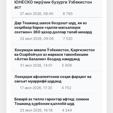
ЮНЕСКО пирӯзии бузурги Ӯзбекистон
аст
27 июл 2026, 08:40
8 790
Дар Тошканд шахсе боздошт шуд, ки аз
соҳибкор барои «ҳалли масъалаҳои
сохтмон» 360 ҳазор доллар талаб мекард
23 июл 2026, 09:06
7 520
Хонумҳои аввали Ӯзбекистон, Қирғизистон
ва Озарбойҷон аз маркази тавонбахшии
«Алтин Балалик» боздид намуданд
31 июл 2026, 14:01
5 609
Лоиҳаҳои афзалиятноки соҳаи фарҳанг ва
санъат муаррифӣ шуданд
17 июл 2026, 17:20
4 752
Боварӣ аз тилло гаронтар афтид: сокини
Тошканд қурбонии қаллобӣ шуд
23 июл 2026, 16:18
4 244