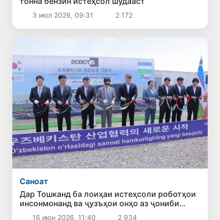
тонна бензин истеҳсол шудааст
3 июл 2026, 09:31
2 172
Саноат
Дар Тошканд ба лоиҳаи истеҳсоли роботҳои
инсонмонанд ва ҷузъҳои онҳо аз ҷониби
ширкати ROBOTIS оғоз ёфт
16 июн 2026, 11:40
2 934