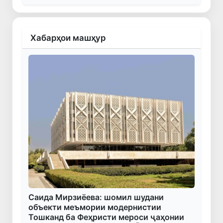
Хабарҳои машҳур
Саида Мирзиёева: шомил шудани
объекти меъмории модернистии
Тошканд ба Феҳристи мероси ҷаҳонии