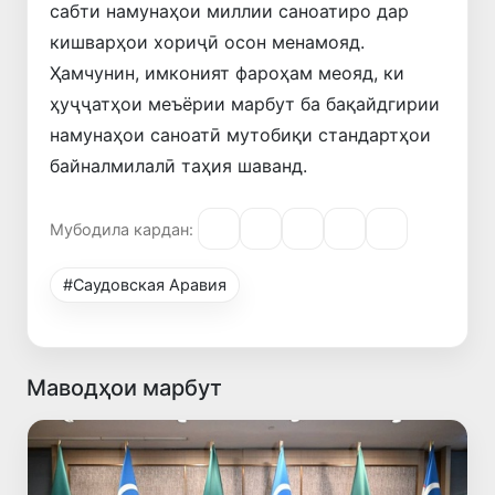
сабти намунаҳои миллии саноатиро дар
кишварҳои хориҷӣ осон менамояд.
Ҳамчунин, имконият фароҳам меояд, ки
ҳуҷҷатҳои меъёрии марбут ба бақайдгирии
намунаҳои саноатӣ мутобиқи стандартҳои
байналмилалӣ таҳия шаванд.
Мубодила кардан:
#Саудовская Аравия
Маводҳои марбут