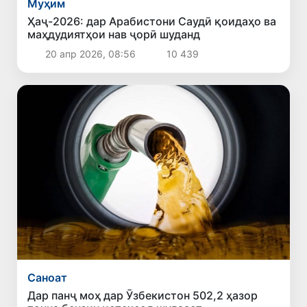
Муҳим
Ҳаҷ-2026: дар Арабистони Саудӣ қоидаҳо ва
маҳдудиятҳои нав ҷорӣ шуданд
20 апр 2026, 08:56
10 439
Саноат
Дар панҷ моҳ дар Ӯзбекистон 502,2 ҳазор