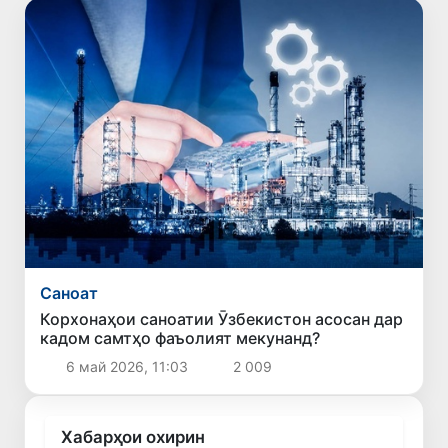
Саноат
Корхонаҳои саноатии Ӯзбекистон асосан дар
кадом самтҳо фаъолият мекунанд?
6 май 2026, 11:03
2 009
Хабарҳои охирин