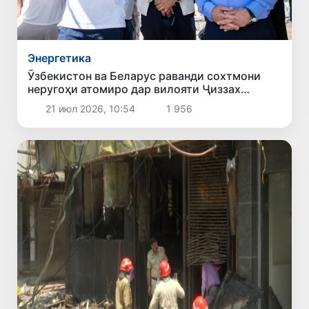
Энергетика
Ӯзбекистон ва Беларус раванди сохтмони
неругоҳи атомиро дар вилояти Ҷиззах
баррасӣ карданд
21 июл 2026, 10:54
1 956