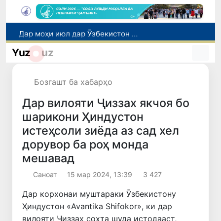
Дар моҳи июл дар Ӯзбекистон нархи маҳсулоти озуқаворӣ коҳиш ёфт, аммо баъзе молу хидматрасониҳо гарон шуданд
Дар Сенат тадбирҳои беҳтар намудани мавқеи Ӯзбекистон дар рейтингҳо ва индексҳои байналмилалӣ баррасӣ шуданд
Yuz
uz
Сарвари ВКХ-и Ӯзбекистон бо роҳбарияти Ҳиндустон музокирот анҷом дода, дар Форуми соҳибкории Ӯзбекистону Ҳиндустон иштирок кард
Дар вилояти Самарқанд ва шаҳри Тошканд ҳолатҳои фасод ва қаллобӣ ошкор гардид
Бозгашт ба хабарҳо
Эбола аз назорат берун мешавад: дар ҶД Конго шумораи беморон дар як ҳафта ду баробар афзуд, СУТ бонги хатар мезанад
Дар вилояти Ҷиззах якчоя бо
шарикони Ҳиндустон
истеҳсоли зиёда аз сад хел
дорувор ба роҳ монда
мешавад
Саноат
15 мар 2024, 13:39
3 427
Дар корхонаи муштараки Ӯзбекистону
Ҳиндустон «Avantika Shifokor», ки дар
вилояти Ҷиззах сохта шуда истодааст,