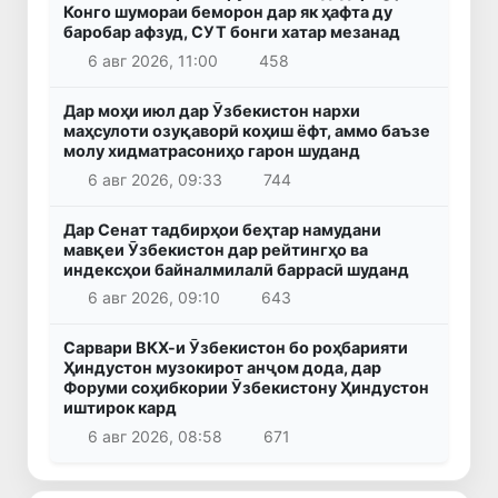
Конго шумораи беморон дар як ҳафта ду
баробар афзуд, СУТ бонги хатар мезанад
6 авг 2026, 11:00
458
Дар моҳи июл дар Ӯзбекистон нархи
маҳсулоти озуқаворӣ коҳиш ёфт, аммо баъзе
молу хидматрасониҳо гарон шуданд
6 авг 2026, 09:33
744
Дар Сенат тадбирҳои беҳтар намудани
мавқеи Ӯзбекистон дар рейтингҳо ва
индексҳои байналмилалӣ баррасӣ шуданд
6 авг 2026, 09:10
643
Сарвари ВКХ-и Ӯзбекистон бо роҳбарияти
Ҳиндустон музокирот анҷом дода, дар
Форуми соҳибкории Ӯзбекистону Ҳиндустон
иштирок кард
6 авг 2026, 08:58
671