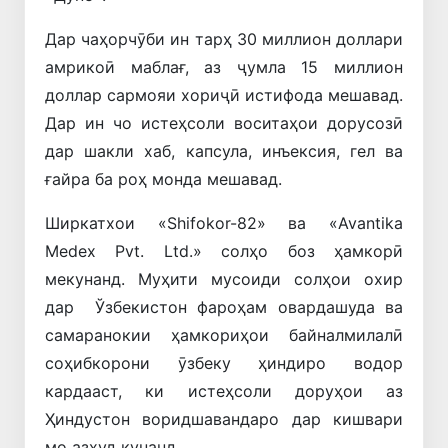
Дар чаҳорчӯби ин тарҳ 30 миллион доллари
амрикоӣ маблағ, аз ҷумла 15 миллион
доллар сармояи хориҷӣ истифода мешавад.
Дар ин чо истеҳсоли воситаҳои дорусозӣ
дар шакли хаб, капсула, инъексия, гел ва
ғайра ба роҳ монда мешавад.
Ширкатхои «Shifokor-82» ва «Avantika
Medex Pvt. Ltd.» солҳо боз ҳамкорӣ
мекунанд. Муҳити мусоиди солҳои охир
дар Ўзбекистон фароҳам овардашуда ва
самаранокии ҳамкориҳои байналмилалӣ
соҳибкорони ӯзбеку ҳиндиро водор
кардааст, ки истеҳсоли доруҳои аз
Ҳиндустон воридшавандаро дар кишвари
мо азхуд кунанд.