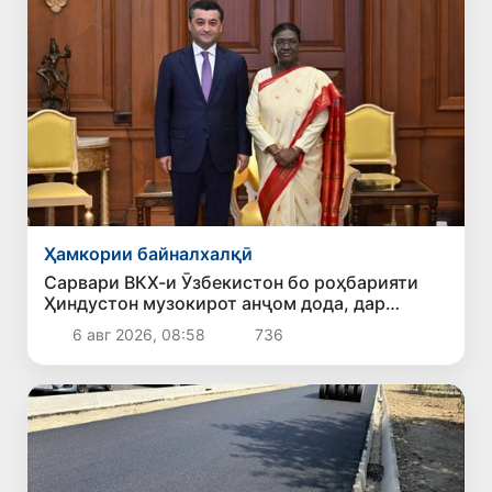
Ҳамкории байналхалқӣ
Сарвари ВКХ-и Ӯзбекистон бо роҳбарияти
Ҳиндустон музокирот анҷом дода, дар
Форуми соҳибкории Ӯзбекистону Ҳиндустон
6 авг 2026, 08:58
736
иштирок кард