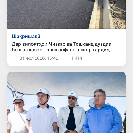
Шаҳришавӣ
Дар вилоятҳои Ҷиззах ва Тошканд дуздии
беш аз ҳазор тонна асфалт ошкор гардид
31 июл 2026, 15:42
1 414