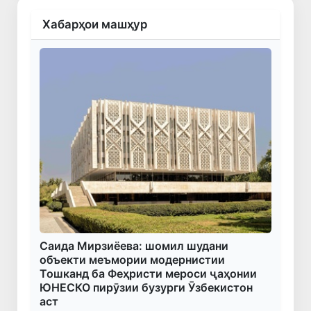
Хабарҳои машҳур
Саида Мирзиёева: шомил шудани
объекти меъмории модернистии
Тошканд ба Феҳристи мероси ҷаҳонии
ЮНЕСКО пирӯзии бузурги Ӯзбекистон
аст