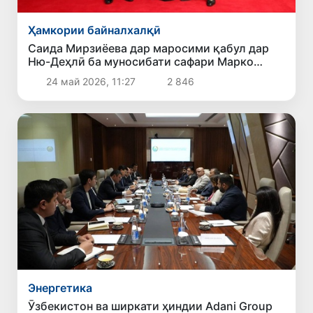
Ҳамкории байналхалқӣ
Саида Мирзиёева дар маросими қабул дар
Ню-Деҳлӣ ба муносибати сафари Марко
Рубио ба Ҳиндустон иштирок кард
24 май 2026, 11:27
2 846
Энергетика
Ӯзбекистон ва ширкати ҳиндии Adani Group