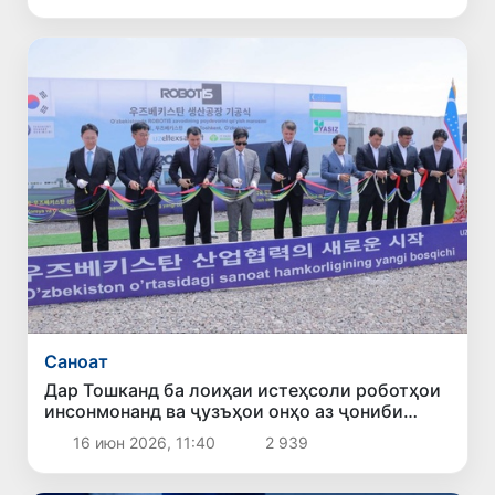
Саноат
Дар Тошканд ба лоиҳаи истеҳсоли роботҳои
инсонмонанд ва ҷузъҳои онҳо аз ҷониби
ширкати ROBOTIS оғоз ёфт
16 июн 2026, 11:40
2 939