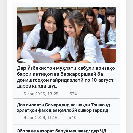
Дар Ӯзбекистон муҳлати қабули аризаҳо
барои интиқол ва барқароршавӣ ба
донишгоҳҳои ғайридавлатӣ то 10 август
дароз карда шуд
6 авг 2026, 13:25
574
Дар вилояти Самарқанд ва шаҳри Тошканд
ҳолатҳои фасод ва қаллобӣ ошкор гардид
6 авг 2026, 11:16
540
Эбола аз назорат берун мешавад: дар ҶД