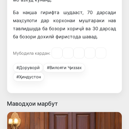
Ба нақша гирифта шудааст, 70 дарсади
маҳсулоти дар корхонаи муштараки нав
тавлидшуда ба бозори хориҷӣ ва 30 дарсад
ба бозори дохилӣ фиристода шавад.
Мубодила кардан:
#Доруворӣ
#Вилояти Ҷиззах
#Ҳиндустон
Маводҳои марбут