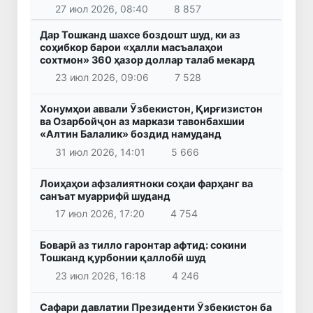
27 июл 2026, 08:40
8 857
Дар Тошканд шахсе боздошт шуд, ки аз
соҳибкор барои «ҳалли масъалаҳои
сохтмон» 360 ҳазор доллар талаб мекард
23 июл 2026, 09:06
7 528
Хонумҳои аввали Ӯзбекистон, Қирғизистон
ва Озарбойҷон аз маркази тавонбахшии
«Алтин Балалик» боздид намуданд
31 июл 2026, 14:01
5 666
Лоиҳаҳои афзалиятноки соҳаи фарҳанг ва
санъат муаррифӣ шуданд
17 июл 2026, 17:20
4 754
Боварӣ аз тилло гаронтар афтид: сокини
Тошканд қурбонии қаллобӣ шуд
23 июл 2026, 16:18
4 246
Сафари давлатии Президенти Ӯзбекистон ба