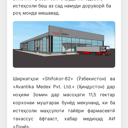
истеҳсоли беш аз сад намуди доруворӣ ба
роҳ монда мешавад.
Ширкатҳои «Shifokor-82» (Ӯзбекистон) ва
«Avantika Medex Pvt. Ltd.» (Ҳиндустон) дар
ноҳияи Зомин дар масоҳати 11,5 гектар
корхонаи муштарак бунёд мекунанд, ки ба
истеҳсоли маҳсулоти тайёри фармасевтӣ
тахассус ёфтааст, хабар медиҳад АИ
«Дунё».