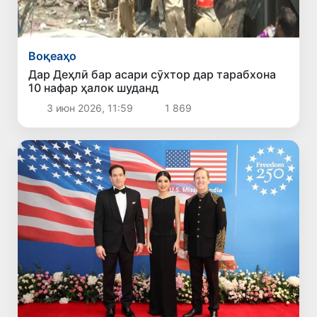
Воқеаҳо
Дар Деҳлӣ бар асари сӯхтор дар тарабхона
10 нафар ҳалок шуданд
3 июн 2026, 11:59
1 869