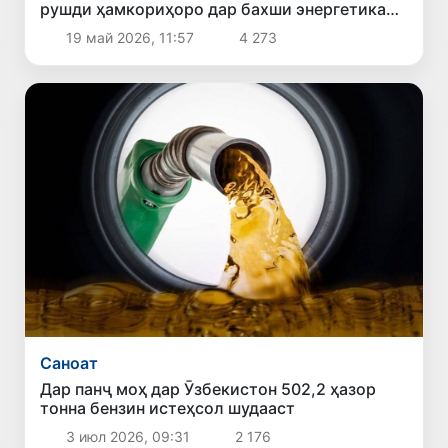
рушди ҳамкориҳоро дар бахши энергетика
баррасӣ карданд
19 май 2026, 11:57
4 273
Саноат
Дар панҷ моҳ дар Ӯзбекистон 502,2 ҳазор
тонна бензин истеҳсол шудааст
3 июл 2026, 09:31
2 176