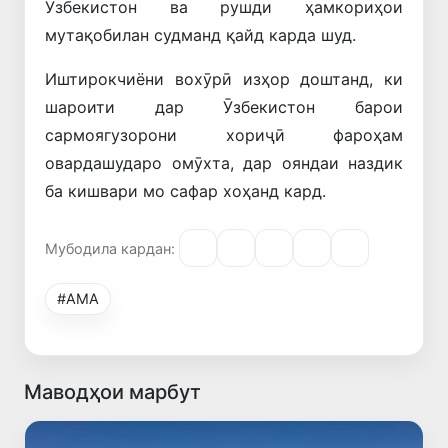
Ӯзбекистон ва рушди ҳамкориҳои
мутақобилан судманд қайд карда шуд.
Иштирокчиёни вохӯрӣ изҳор доштанд, ки
шароити дар Ӯзбекистон барои
сармоягузорони хориҷӣ фароҳам
овардашударо омӯхта, дар ояндаи наздик
ба кишвари мо сафар хоҳанд кард.
Мубодила кардан:
#АМА
Маводҳои марбут