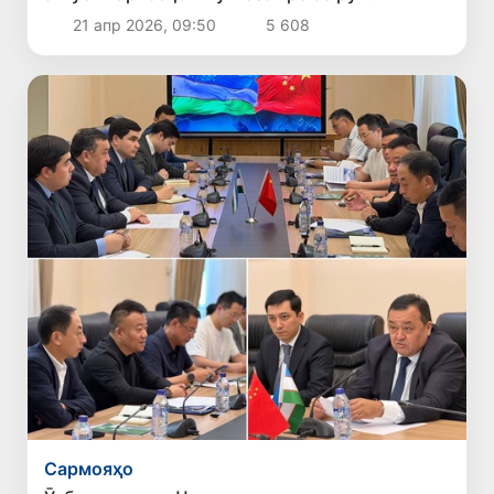
хатсайри «Абу-Даби - Тошканд» оғоз
21 апр 2026, 09:50
5 608
менамояд
Сармояҳо