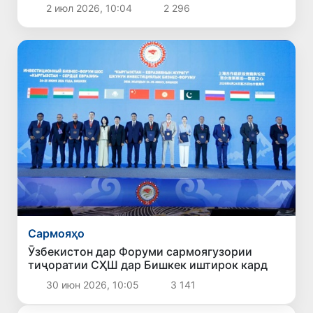
нави сармоягузорӣ баррасӣ шуданд
2 июл 2026, 10:04
2 296
Сармояҳо
Ӯзбекистон дар Форуми сармоягузории
тиҷоратии СҲШ дар Бишкек иштирок кард
30 июн 2026, 10:05
3 141