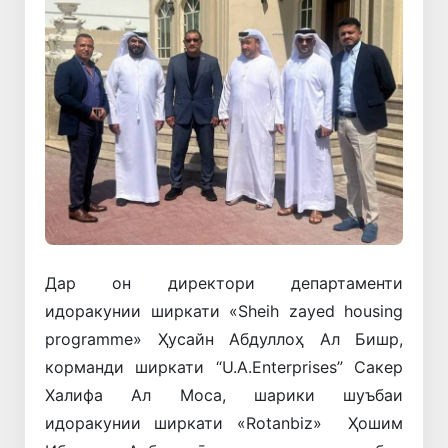
Дар он директори департаменти
идоракунии ширкати «Sheih zayed housing
programme» Ҳусайн Абдуллоҳ Ал Бишр,
корманди ширкати “U.A.Enterprises” Сакер
Халифа Ал Моса, шарики шуъбаи
идоракунии ширкати «Rotanbiz» Ҳошим