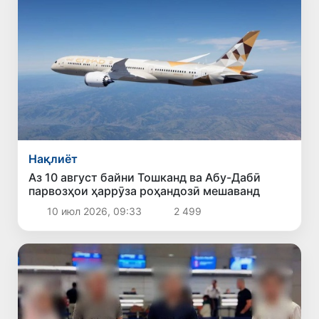
Нақлиёт
Аз 10 август байни Тошканд ва Абу-Дабӣ
парвозҳои ҳаррӯза роҳандозӣ мешаванд
10 июл 2026, 09:33
2 499