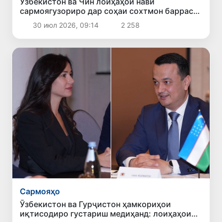
Ӯзбекистон ва Чин лоиҳаҳои нави
сармоягузориро дар соҳаи сохтмон баррасӣ
карданд
30 июл 2026, 09:14
2 258
Сармояҳо
Ӯзбекистон ва Гурҷистон ҳамкориҳои
иқтисодиро густариш медиҳанд: лоиҳаҳои