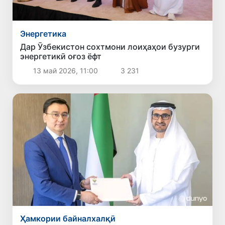
Энергетика
Дар Ӯзбекистон сохтмони лоиҳаҳои бузурги
энергетикӣ оғоз ёфт
13 май 2026, 11:00
3 231
Ҳамкории байналхалқӣ