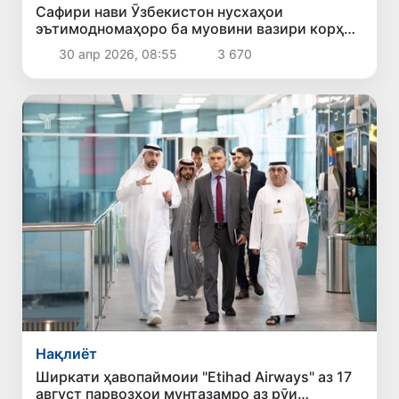
Сафири нави Ӯзбекистон нусхаҳои
эътимодномаҳоро ба муовини вазири корҳои
хориҷии АМА супурд
30 апр 2026, 08:55
3 670
Нақлиёт
Ширкати ҳавопаймоии "Etihad Airways" аз 17
август парвозҳои мунтазамро аз рӯи