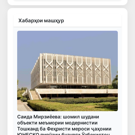
Хабарҳои машҳур
Саида Мирзиёева: шомил шудани
объекти меъмории модернистии
Тошканд ба Феҳристи мероси ҷаҳонии
ЮНЕСКО пирӯзии бузурги Ӯзбекистон