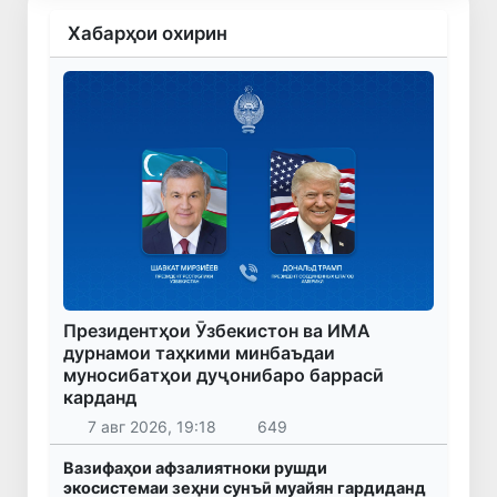
Хабарҳои охирин
Президентҳои Ӯзбекистон ва ИМА
дурнамои таҳкими минбаъдаи
муносибатҳои дуҷонибаро баррасӣ
карданд
7 авг 2026, 19:18
649
Вазифаҳои афзалиятноки рушди
экосистемаи зеҳни сунъӣ муайян гардиданд