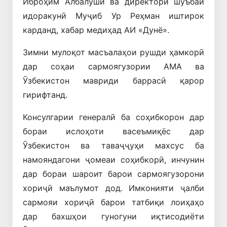
Иброҳим Албалушӣ ва директори шуъбаи
идоракунӣ Муҷиб Ур Реҳман иштирок
карданд, хабар медиҳад АИ «Дунё».
Зимни мулоқот масъалаҳои рушди ҳамкорӣ
дар соҳаи сармоягузории АМА ва
Ӯзбекистон мавриди баррасӣ қарор
гирифтанд.
Консулгарии генералӣ ба соҳибкорон дар
бораи ислоҳоти васеъмиқёс дар
Ӯзбекистон ва таваҷҷуҳи махсус ба
намояндагони ҷомеаи соҳибкорӣ, инчунин
дар бораи шароит барои сармоягузорони
хориҷӣ маълумот дод. Имконияти ҷалби
сармояи хориҷӣ барои татбиқи лоиҳаҳо
дар бахшҳои гуногуни иқтисодиёти