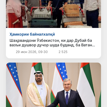
Ҳамкории байналхалқӣ
Шаҳрвандони Ӯзбекистон, ки дар Дубай ба
вазъи душвор дучор шуда буданд, ба Ватан
баргардонида шуданд
29 июн 2026, 09:30
2 525