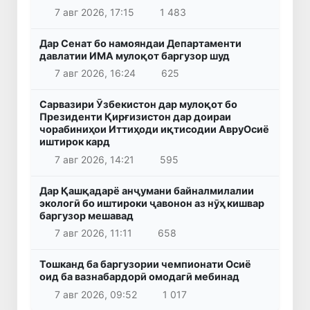
7 авг 2026, 17:15
1 483
Дар Сенат бо намояндаи Департаменти
давлатии ИМА мулоқот баргузор шуд
7 авг 2026, 16:24
625
Сарвазири Ӯзбекистон дар мулоқот бо
Президенти Қирғизистон дар доираи
чорабиниҳои Иттиҳоди иқтисодии АвруОсиё
иштирок кард
7 авг 2026, 14:21
595
Дар Қашқадарё анҷумани байналмилалии
экологӣ бо иштироки ҷавонон аз нӯҳ кишвар
баргузор мешавад
7 авг 2026, 11:11
658
Тошканд ба баргузории чемпионати Осиё
оид ба вазнабардорӣ омодагӣ мебинад
7 авг 2026, 09:52
1 017