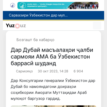
Дар Қашқадарё анҷумани байналмилалии экологӣ бо иштироки ҷавонон аз нӯҳ кишвар баргузор мешавад
Тошканд ба баргузории чемпионати Осиё оид ба вазнабардорӣ омодагӣ мебинад
Yuz
uz
Шаҳрвандони Ӯзбекистон метавонанд дар доираи барномаи H-2A ба корҳои мавсимии кишоварзӣ дар ИМА сафарбар шаванд
Дар Сенат бо намояндаи Департаменти давлатии ИМА мулоқот баргузор шуд
Бозгашт ба хабарҳо
Сарвазири Ӯзбекистон дар мулоқот бо Президенти Қирғизистон дар доираи чорабиниҳои Иттиҳоди иқтисодии АвруОсиё иштирок кард
Дар Дубай масъалаҳои ҷалби
сармояи АМА ба Ӯзбекистон
баррасӣ шуданд
Сармояҳо
30 окт 2023, 14:28
6 904
Дар Консулгарии генералии Ӯзбекистон дар
Дубай бо намояндагони доираҳои
соҳибкории Аморати Муттаҳидаи Араб
мулоқот баргузор гардид.