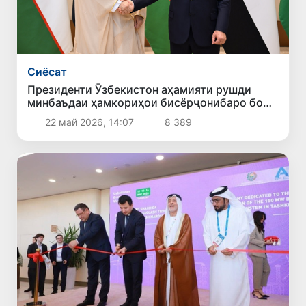
Сиёсат
Президенти Ӯзбекистон аҳамияти рушди
минбаъдаи ҳамкориҳои бисёрҷонибаро бо
АМА таъкид намуд
22 май 2026, 14:07
8 389