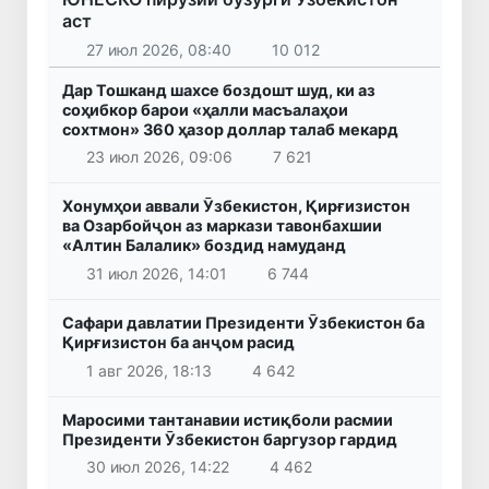
аст
27 июл 2026, 08:40
10 012
Дар Тошканд шахсе боздошт шуд, ки аз
соҳибкор барои «ҳалли масъалаҳои
сохтмон» 360 ҳазор доллар талаб мекард
23 июл 2026, 09:06
7 621
Хонумҳои аввали Ӯзбекистон, Қирғизистон
ва Озарбойҷон аз маркази тавонбахшии
«Алтин Балалик» боздид намуданд
31 июл 2026, 14:01
6 744
Сафари давлатии Президенти Ӯзбекистон ба
Қирғизистон ба анҷом расид
1 авг 2026, 18:13
4 642
Маросими тантанавии истиқболи расмии
Президенти Ӯзбекистон баргузор гардид
30 июл 2026, 14:22
4 462