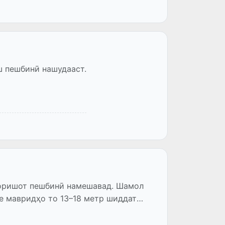
ш пешбинӣ нашудааст.
боришот пешбинӣ намешавад. Шамол
зе мавридҳо то 13–18 метр шиддат