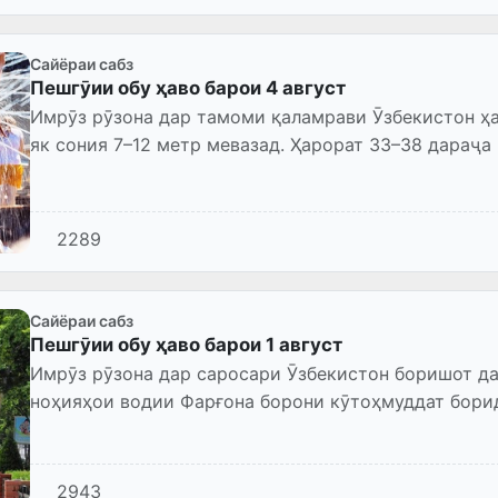
Сайёраи сабз
Пешгӯии обу ҳаво барои 4 август
Имрӯз рӯзона дар тамоми қаламрави Ӯзбекистон ҳа
як сония 7–12 метр мевазад. Ҳарорат 33–38 дараҷа
2289
Сайёраи сабз
Пешгӯии обу ҳаво барои 1 август
Имрӯз рӯзона дар саросари Ӯзбекистон боришот дар
ноҳияҳои водии Фарғона борони кӯтоҳмуддат борид
дар як сония 7–12 м...
2943