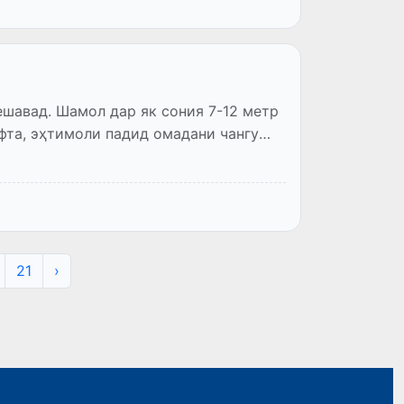
шавад. Шамол дар як сония 7-12 метр
ифта, эҳтимоли падид омадани чангу
21
›