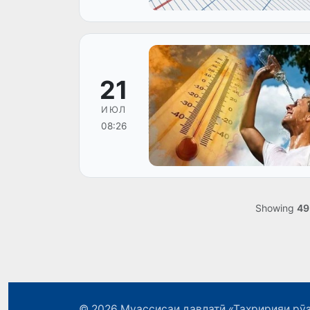
21
ИЮЛ
08:26
Showing
49
© 2026
Муассисаи давлатӣ «Таҳририяи рӯз