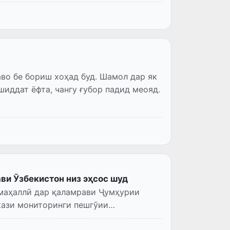
во бе бориш хоҳад буд. Шамол дар як
 шиддат ёфта, чангу ғубор падид меояд.
ви Ӯзбекистон низ эҳсос шуд
и маҳаллӣ дар қаламрави Ҷумҳурии
кази мониторинги пешгӯии