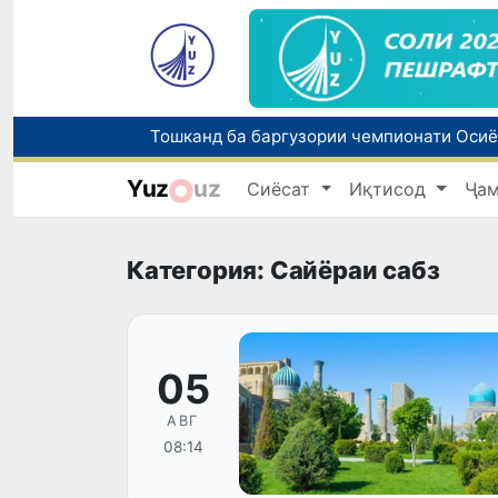
Yuz
uz
Сиёсат
Иқтисод
Ҷа
Категория: Сайёраи сабз
05
АВГ
08:14