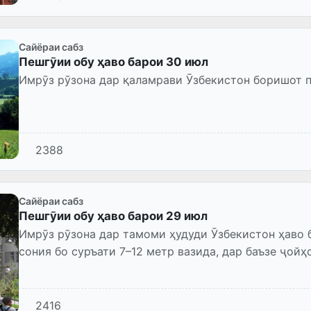
Сайёраи сабз
Пешгӯии обу ҳаво барои 30 июл
Имрӯз рӯзона дар қаламрави Ӯзбекистон боришот 
2388
Сайёраи сабз
Пешгӯии обу ҳаво барои 29 июл
Имрӯз рӯзона дар тамоми ҳудуди Ӯзбекистон ҳаво 
сония бо суръати 7–12 метр вазида, дар баъзе ҷойҳ
чанголуд падид ме...
2416