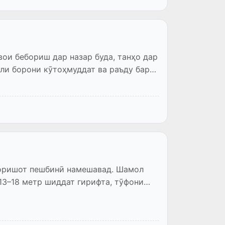
ои бебориш дар назар буда, танҳо дар
ли борони кӯтоҳмуддат ва раъду барқ
боришот пешбинӣ намешавад. Шамол
 13–18 метр шиддат гирифта, тӯфони