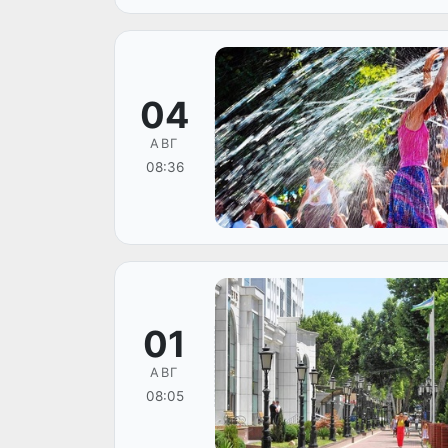
04
АВГ
08:36
01
АВГ
08:05