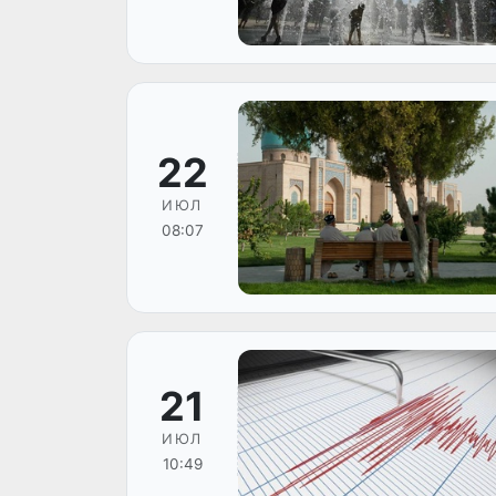
22
ИЮЛ
08:07
21
ИЮЛ
10:49