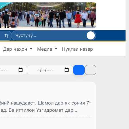
Tj
Дар ҷаҳон
Медиа
Нуқтаи назар
инӣ нашудааст. Шамол дар як сония 7–
вад. Ба иттилои Узгидромет дар