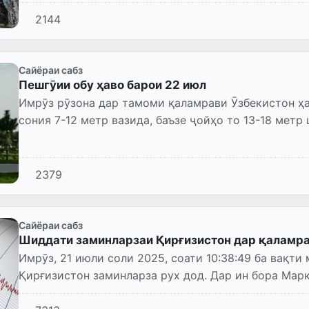
2144
Сайёраи сабз
Пешгӯии обу ҳаво барои 22 июл
Имрӯз рӯзона дар тамоми қаламрави Ӯзбекистон ҳа
сония 7-12 метр вазида, баъзе ҷойҳо то 13-18 метр
2379
Сайёраи сабз
Шиддати заминларзаи Қирғизистон дар қаламра
Имрӯз, 21 июли соли 2025, соати 10:38:49 ба вақт
Қирғизистон заминларза рух дод. Дар ин бора Мар
сейсмологии ҷумҳурӣ маълумо...