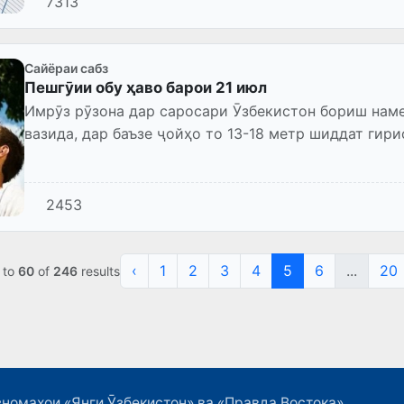
7313
Сайёраи сабз
Пешгӯии обу ҳаво барои 21 июл
Имрӯз рӯзона дар саросари Ӯзбекистон бориш наме
вазида, дар баъзе ҷойҳо то 13-18 метр шиддат гир
ғубор вуҷуд до...
2453
‹
1
2
3
4
5
6
...
20
to
60
of
246
results
номаҳои «Янги Ӯзбекистон» ва «Правда Востока»