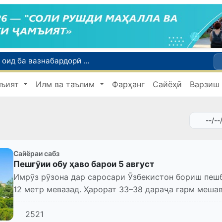
Тошканд ба баргузории чемпионати Осиё оид ба вазнабардорӣ омодагӣ мебинад
Шаҳрвандони Ӯзбекистон метавонанд дар доираи барномаи H-2A ба корҳои мавсимии кишоварзӣ дар ИМА сафарбар шаванд
мъият
Илм ва таълим
Фарҳанг
Сайёҳӣ
Варзиш
Намояндагии Агентии муҳоҷират дар Москва моҳи июл ба зиёда аз 1,8 ҳазор шаҳрванди Ӯзбекистон кумак расонд
Дастаи мунтахаби Ӯзбекистон ба даври чорякниҳоии «Бозиҳои Оянда – 2026» дар Остона роҳ ёфт
Дар Қашқадарё анҷумани байналмилалии экологӣ бо иштироки ҷавонон аз нӯҳ кишвар баргузор мешавад
Сайёраи сабз
Пешгӯии обу ҳаво барои 5 август
Имрӯз рӯзона дар саросари Ӯзбекистон бориш пешб
12 метр мевазад. Ҳарорат 33–38 дараҷа гарм меша
пойтахт бориш намеш...
2521