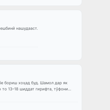
пешбинӣ нашудааст.
бе бориш хоҳад буд. Шамол дар як
о то 13–18 шиддат гирифта, тӯфони