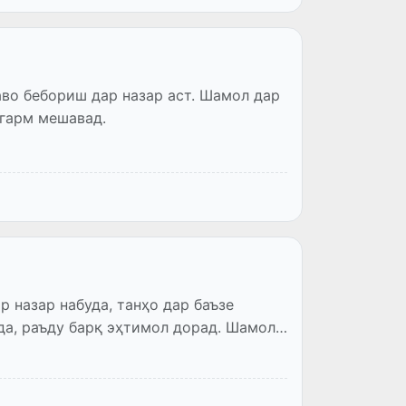
во бебориш дар назар аст. Шамол дар
 гарм мешавад.
 назар набуда, танҳо дар баъзе
а, раъду барқ эҳтимол дорад. Шамол