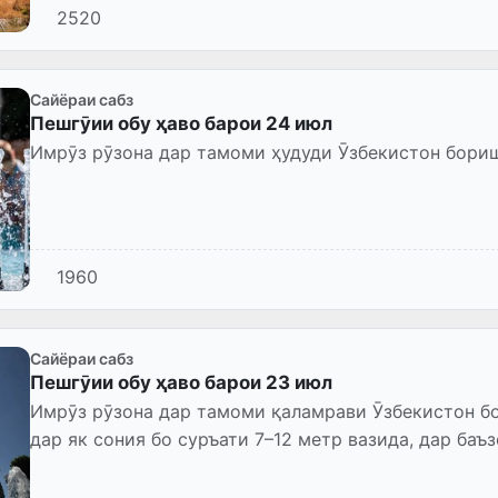
2520
Сайёраи сабз
Пешгӯии обу ҳаво барои 24 июл
Имрӯз рӯзона дар тамоми ҳудуди Ӯзбекистон бори
1960
Сайёраи сабз
Пешгӯии обу ҳаво барои 23 июл
Имрӯз рӯзона дар тамоми қаламрави Ӯзбекистон 
дар як сония бо суръати 7–12 метр вазида, дар баъ
гирифта, тӯфони чанг...