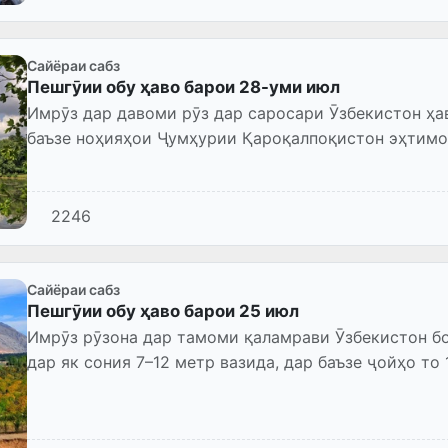
Сайёраи сабз
Пешгӯии обу ҳаво барои 28-уми июл
Имрӯз дар давоми рӯз дар саросари Ӯзбекистон ҳав
баъзе ноҳияҳои Ҷумҳурии Қароқалпоқистон эҳтимо
вуҷуд дорад....
2246
Сайёраи сабз
Пешгӯии обу ҳаво барои 25 июл
Имрӯз рӯзона дар тамоми қаламрави Ӯзбекистон 
дар як сония 7–12 метр вазида, дар баъзе ҷойҳо то
чанголуд падид мео...