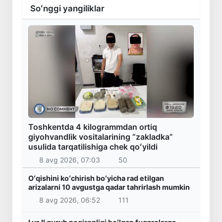
Soʻnggi yangiliklar
Toshkentda 4 kilogrammdan ortiq
giyohvandlik vositalarining “zakladka”
usulida tarqatilishiga chek qoʻyildi
8 avg 2026, 07:03
50
Oʻqishini koʻchirish boʻyicha rad etilgan
arizalarni 10 avgustga qadar tahrirlash mumkin
8 avg 2026, 06:52
111