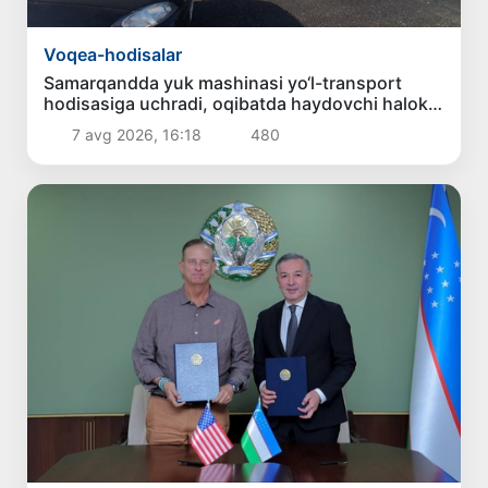
Voqea-hodisalar
Samarqandda yuk mashinasi yo‘l-transport
hodisasiga uchradi, oqibatda haydovchi halok
bo‘ldi
7 avg 2026, 16:18
480