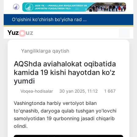
I va II guruh nogironligi boʻlgan fuqarolarga pensiya proaktiv tarzda tayinlanadi
Bozorga chiqariladigan barcha mahsulotlar xavfsiz boʻlishi shart
Yuz
uz
Oʻzbekistonda xavfli mahsulotlarni bozordan chiqarib olishning huquqiy mexanizmi belgilanadi
Toshkentda 4 kilogrammdan ortiq giyohvandlik vositalarining “zakladka” usulida tarqatilishiga chek qoʻyildi
Yangiliklarga qaytish
Oʻqishini koʻchirish boʻyicha rad etilgan arizalarni 10 avgustga qadar tahrirlash mumkin
AQShda aviahalokat oqibatida
kamida 19 kishi hayotdan ko'z
yumdi
Voqea-hodisalar
30 yan 2025, 11:12
1 667
Vashingtonda harbiy vertolyot bilan
to'qnashib, daryoga qulab tushgan yo'lovchi
samolyotidan 19 qurbonning jasadi chiqarib
olindi.