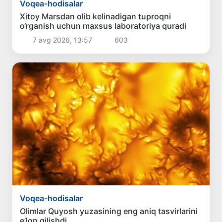
Voqea-hodisalar
Xitoy Marsdan olib kelinadigan tuproqni
o‘rganish uchun maxsus laboratoriya quradi
7 avg 2026, 13:57
603
Voqea-hodisalar
Olimlar Quyosh yuzasining eng aniq tasvirlarini
e’lon qilishdi