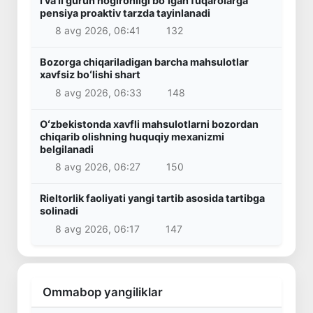
I va II guruh nogironligi boʻlgan fuqarolarga
pensiya proaktiv tarzda tayinlanadi
8 avg 2026, 06:41
132
Bozorga chiqariladigan barcha mahsulotlar
xavfsiz boʻlishi shart
8 avg 2026, 06:33
148
Oʻzbekistonda xavfli mahsulotlarni bozordan
chiqarib olishning huquqiy mexanizmi
belgilanadi
8 avg 2026, 06:27
150
Rieltorlik faoliyati yangi tartib asosida tartibga
solinadi
8 avg 2026, 06:17
147
Ommabop yangiliklar