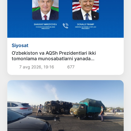
Siyosat
O‘zbekiston va AQSh Prezidentlari ikki
tomonlama munosabatlarni yanada
mustahkamlash istiqbollarini muhokama qildilar
7 avg 2026, 19:16
677