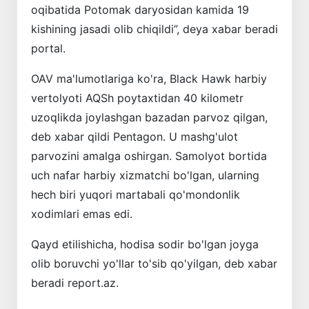
oqibatida Potomak daryosidan kamida 19
kishining jasadi olib chiqildi”, deya xabar beradi
portal.
OAV ma'lumotlariga ko'ra, Black Hawk harbiy
vertolyoti AQSh poytaxtidan 40 kilometr
uzoqlikda joylashgan bazadan parvoz qilgan,
deb xabar qildi Pentagon. U mashg'ulot
parvozini amalga oshirgan. Samolyot bortida
uch nafar harbiy xizmatchi bo'lgan, ularning
hech biri yuqori martabali qo'mondonlik
xodimlari emas edi.
Qayd etilishicha, hodisa sodir bo'lgan joyga
olib boruvchi yo'llar to'sib qo'yilgan, deb xabar
beradi report.az.