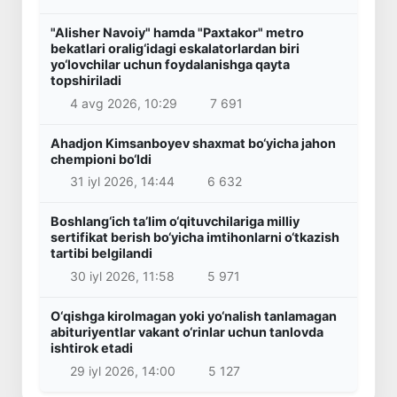
"Alisher Navoiy" hamda "Paxtakor" metro
bekatlari oralig‘idagi eskalatorlardan biri
yo‘lovchilar uchun foydalanishga qayta
topshiriladi
4 avg 2026, 10:29
7 691
Ahadjon Kimsanboyev shaxmat bo‘yicha jahon
chempioni bo‘ldi
31 iyl 2026, 14:44
6 632
Boshlang‘ich ta’lim o‘qituvchilariga milliy
sertifikat berish bo‘yicha imtihonlarni o‘tkazish
tartibi belgilandi
30 iyl 2026, 11:58
5 971
O‘qishga kirolmagan yoki yo‘nalish tanlamagan
abituriyentlar vakant o‘rinlar uchun tanlovda
ishtirok etadi
29 iyl 2026, 14:00
5 127