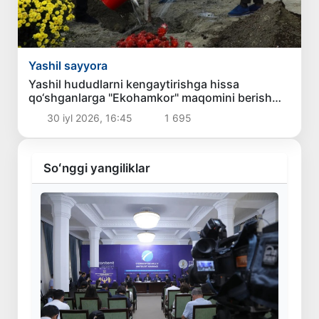
Yashil sayyora
Yashil hududlarni kengaytirishga hissa
qo‘shganlarga "Ekohamkor" maqomini berish
ko‘zda tutilmoqda
30 iyl 2026, 16:45
1 695
Soʻnggi yangiliklar