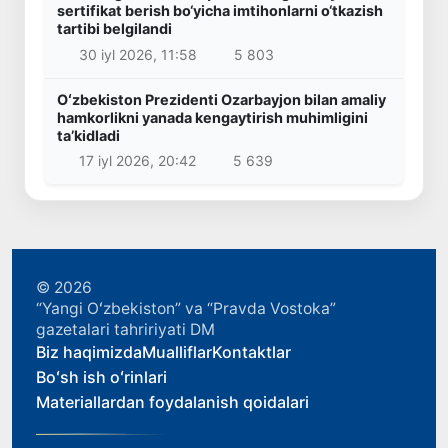
sertifikat berish bo‘yicha imtihonlarni o‘tkazish
tartibi belgilandi
30 iyl 2026, 11:58
5 803
Oʻzbekiston Prezidenti Ozarbayjon bilan amaliy
hamkorlikni yanada kengaytirish muhimligini
taʼkidladi
17 iyl 2026, 20:42
5 639
© 2026
“Yangi Oʻzbekiston” va “Pravda Vostoka”
gazetalari tahririyati DM
Biz haqimizda
Mualliflar
Kontaktlar
Boʻsh ish oʻrinlari
Materiallardan foydalanish qoidalari