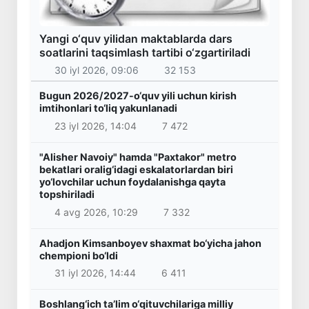
Yangi o‘quv yilidan maktablarda dars
soatlarini taqsimlash tartibi o‘zgartiriladi
30 iyl 2026, 09:06
32 153
Bugun 2026/2027-o‘quv yili uchun kirish
imtihonlari to‘liq yakunlanadi
23 iyl 2026, 14:04
7 472
"Alisher Navoiy" hamda "Paxtakor" metro
bekatlari oralig‘idagi eskalatorlardan biri
yo‘lovchilar uchun foydalanishga qayta
topshiriladi
4 avg 2026, 10:29
7 332
Ahadjon Kimsanboyev shaxmat bo‘yicha jahon
chempioni bo‘ldi
31 iyl 2026, 14:44
6 411
Boshlang‘ich ta’lim o‘qituvchilariga milliy