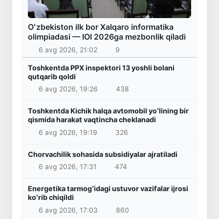
Oʻzbekiston ilk bor Xalqaro informatika
olimpiadasi — IOI 2026ga mezbonlik qiladi
6 avg 2026, 21:02
9
Toshkentda PPX inspektori 13 yoshli bolani
qutqarib qoldi
6 avg 2026, 19:26
438
Toshkentda Kichik halqa avtomobil yoʻlining bir
qismida harakat vaqtincha cheklanadi
6 avg 2026, 19:19
326
Chorvachilik sohasida subsidiyalar ajratiladi
6 avg 2026, 17:31
474
Energetika tarmogʻidagi ustuvor vazifalar ijrosi
koʻrib chiqildi
6 avg 2026, 17:03
860