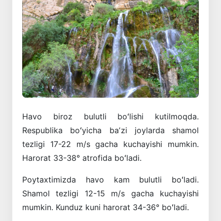
Havo biroz bulutli boʻlishi kutilmoqda.
Respublika boʻyicha baʼzi joylarda shamol
tezligi 17-22 m/s gacha kuchayishi mumkin.
Harorat 33-38° atrofida boʻladi.
Poytaxtimizda havo kam bulutli boʻladi.
Shamol tezligi 12-15 m/s gacha kuchayishi
mumkin. Kunduz kuni harorat 34-36° boʻladi.