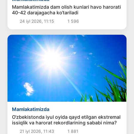
Mamlakatimizda dam olish kunlari havo harorati
40-42 darajagacha ko‘tariladi
24 iyl 2026, 11:15
1 596
Mamlakatimizda
O‘zbekistonda iyul oyida qayd etilgan ekstremal
issiqlik va harorat rekordlarining sababi nima?
21 iyl 2026, 11:43
1 881