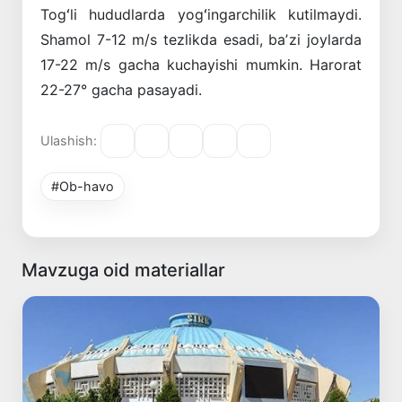
Togʻli hududlarda yogʻingarchilik kutilmaydi.
Shamol 7-12 m/s tezlikda esadi, baʼzi joylarda
17-22 m/s gacha kuchayishi mumkin. Harorat
22-27° gacha pasayadi.
Ulashish:
#Ob-havo
Mavzuga oid materiallar