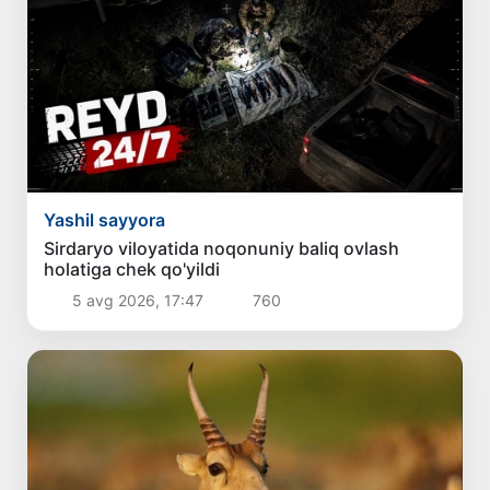
Yashil sayyora
Sirdaryo viloyatida noqonuniy baliq ovlash
holatiga chek qo'yildi
5 avg 2026, 17:47
760