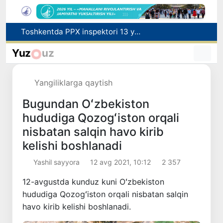
Toshkentda Kichik halqa avtomobil yoʻlining bir qismida harakat vaqtincha cheklanadi
Chorvachilik sohasida subsidiyalar ajratiladi
Yuz
uz
Tabiatning kutilmagan hodisasi: Yangi Zelandiyaga qalin qor yog‘di
Oʻzbekiston ilk bor Xalqaro informatika olimpiadasi — IOI 2026ga mezbonlik qiladi
Yangiliklarga qaytish
Toshkentda PPX inspektori 13 yoshli bolani qutqarib qoldi
Bugundan Oʻzbekiston
hududiga Qozogʻiston orqali
nisbatan salqin havo kirib
kelishi boshlanadi
Yashil sayyora
12 avg 2021, 10:12
2 357
12-avgustda kunduz kuni Oʻzbekiston
hududiga Qozogʻiston orqali nisbatan salqin
havo kirib kelishi boshlanadi.