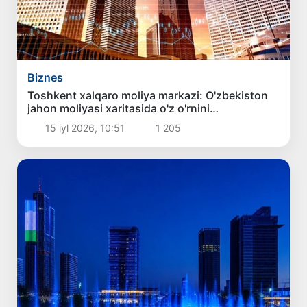
Biznes
Toshkent xalqaro moliya markazi: O'zbekiston
jahon moliyasi xaritasida o'z o'rnini
egallamoqda
15 iyl 2026, 10:51
1 205