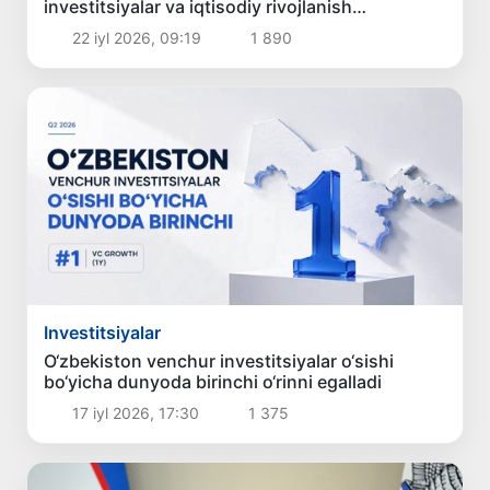
investitsiyalar va iqtisodiy rivojlanish
yo‘nalishida erishilgan asosiy natijalar e’lon
22 iyl 2026, 09:19
1 890
qilindi
Investitsiyalar
O‘zbekiston venchur investitsiyalar o‘sishi
bo‘yicha dunyoda birinchi o‘rinni egalladi
17 iyl 2026, 17:30
1 375