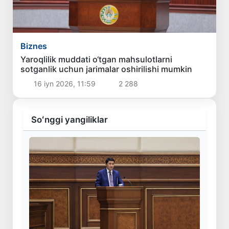
Biznes
Yaroqlilik muddati o‘tgan mahsulotlarni
sotganlik uchun jarimalar oshirilishi mumkin
16 iyn 2026, 11:59
2 288
Soʻnggi yangiliklar