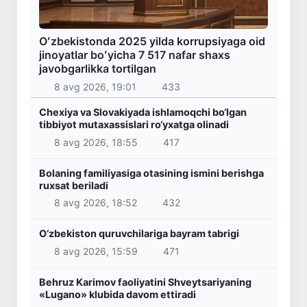
Oʻzbekistonda 2025 yilda korrupsiyaga oid
jinoyatlar boʻyicha 7 517 nafar shaxs
javobgarlikka tortilgan
8 avg 2026, 19:01
433
Chexiya va Slovakiyada ishlamoqchi bo‘lgan
tibbiyot mutaxassislari ro‘yxatga olinadi
8 avg 2026, 18:55
417
Bolaning familiyasiga otasining ismini berishga
ruxsat beriladi
8 avg 2026, 18:52
432
O‘zbekiston quruvchilariga bayram tabrigi
8 avg 2026, 15:59
471
Behruz Karimov faoliyatini Shveytsariyaning
«Lugano» klubida davom ettiradi