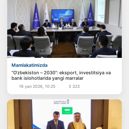
Mamlakatimizda
“O‘zbekiston – 2030”: eksport, investitsiya va
bank islohotlarida yangi marralar
16 yan 2026, 10:25
3 323