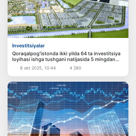
Investitsiyalar
Qoraqalpogʻistonda ikki yilda 64 ta investitsiya
loyihasi ishga tushgani natijasida 5 mingdan
ziyod aholi ishli boʻldi
8 okt 2025, 10:44
4 280