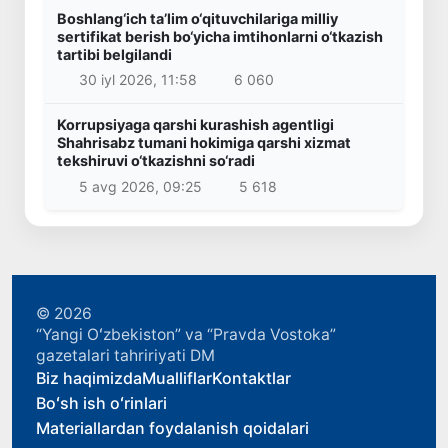
Boshlang‘ich ta’lim o‘qituvchilariga milliy
sertifikat berish bo‘yicha imtihonlarni o‘tkazish
tartibi belgilandi
30 iyl 2026, 11:58
6 060
Korrupsiyaga qarshi kurashish agentligi
Shahrisabz tumani hokimiga qarshi xizmat
tekshiruvi o‘tkazishni so‘radi
5 avg 2026, 09:25
5 618
© 2026
“Yangi Oʻzbekiston” va “Pravda Vostoka”
gazetalari tahririyati DM
Biz haqimizda
Mualliflar
Kontaktlar
Boʻsh ish oʻrinlari
Materiallardan foydalanish qoidalari