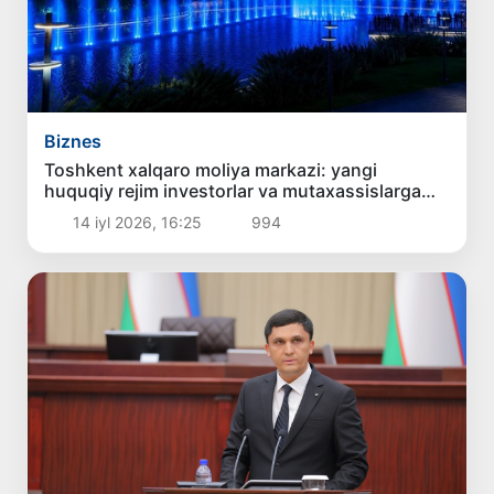
Biznes
Toshkent xalqaro moliya markazi: yangi
huquqiy rejim investorlar va mutaxassislarga
qanday imkoniyatlar yaratadi?
14 iyl 2026, 16:25
994