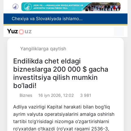
Bolaning familiyasiga otasining ismini berishga ruxsat beriladi
Behruz Karimov faoliyatini Shveytsariyaning «Lugano» klubida davom ettiradi
Yuz
uz
Ekstremistik tashkilotlar va materiallarning elektron reyestri yuritiladi
Oʻzbekistonda 2025 yilda korrupsiyaga oid jinoyatlar boʻyicha 7 517 nafar shaxs javobgarlikka tortilgan
Yangiliklarga qaytish
Chexiya va Slovakiyada ishlamoqchi bo‘lgan tibbiyot mutaxassislari ro‘yxatga olinadi
Endilikda chet eldagi
bizneslarga 200 000 $ gacha
investitsiya qilish mumkin
bo‘ladi!
Biznes
16 iyn 2026, 12:02
3 981
Adliya vazirligi Kapital harakati bilan bog‘liq
ayrim valyuta operatsiyalarini amalga oshirish
tartibi to‘g‘risidagi nizomga o‘zgartirishlarni
ro‘yxatdan o‘tkazdi (ro‘yxat raqami 2536-3,