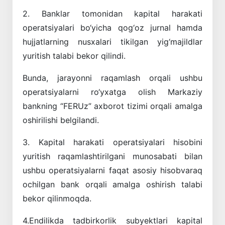
2. Banklar tomonidan kapital harakati
operatsiyalari bo‘yicha qog‘oz jurnal hamda
hujjatlarning nusxalari tikilgan yig‘majildlar
yuritish talabi bekor qilindi.
Bunda, jarayonni raqamlash orqali ushbu
operatsiyalarni ro‘yxatga olish Markaziy
bankning “FERUz” axborot tizimi orqali amalga
oshirilishi belgilandi.
3. Kapital harakati operatsiyalari hisobini
yuritish raqamlashtirilgani munosabati bilan
ushbu operatsiyalarni faqat asosiy hisobvaraq
ochilgan bank orqali amalga oshirish talabi
bekor qilinmoqda.
4.Endilikda tadbirkorlik subyektlari kapital