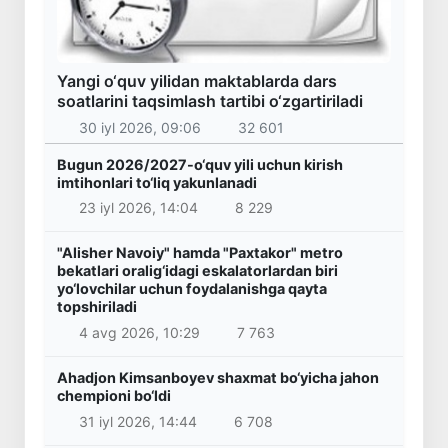
Yangi o‘quv yilidan maktablarda dars
soatlarini taqsimlash tartibi o‘zgartiriladi
30 iyl 2026, 09:06
32 601
Bugun 2026/2027-o‘quv yili uchun kirish
imtihonlari to‘liq yakunlanadi
23 iyl 2026, 14:04
8 229
"Alisher Navoiy" hamda "Paxtakor" metro
bekatlari oralig‘idagi eskalatorlardan biri
yo‘lovchilar uchun foydalanishga qayta
topshiriladi
4 avg 2026, 10:29
7 763
Ahadjon Kimsanboyev shaxmat bo‘yicha jahon
chempioni bo‘ldi
31 iyl 2026, 14:44
6 708