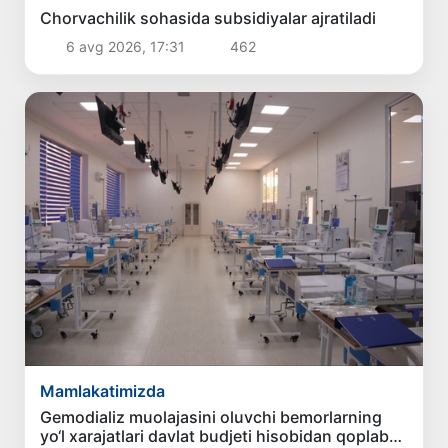
Chorvachilik sohasida subsidiyalar ajratiladi
6 avg 2026, 17:31
462
Mamlakatimizda
Gemodializ muolajasini oluvchi bemorlarning
yo‘l xarajatlari davlat budjeti hisobidan qoplab