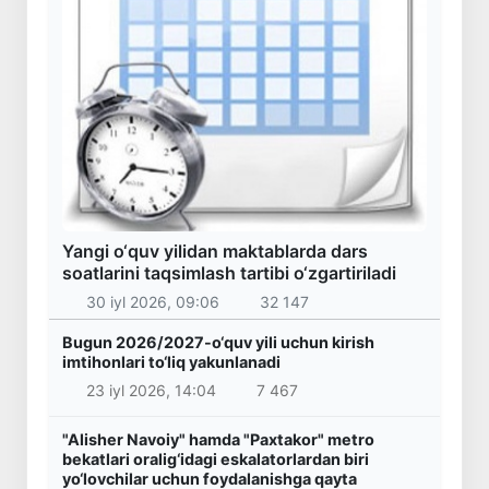
Yangi o‘quv yilidan maktablarda dars
soatlarini taqsimlash tartibi o‘zgartiriladi
30 iyl 2026, 09:06
32 147
Bugun 2026/2027-o‘quv yili uchun kirish
imtihonlari to‘liq yakunlanadi
23 iyl 2026, 14:04
7 467
"Alisher Navoiy" hamda "Paxtakor" metro
bekatlari oralig‘idagi eskalatorlardan biri
yo‘lovchilar uchun foydalanishga qayta