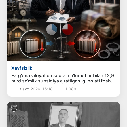
Xavfsizlik
Farg‘ona viloyatida soxta ma’lumotlar bilan 12,9
mlrd so‘mlik subsidiya ajratilganligi holati fosh
etildi
3 avg 2026, 15:18
1 089