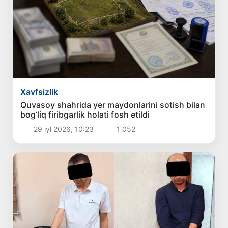
Xavfsizlik
Quvasoy shahrida yer maydonlarini sotish bilan
bog‘liq firibgarlik holati fosh etildi
29 iyl 2026, 10:23
1 052