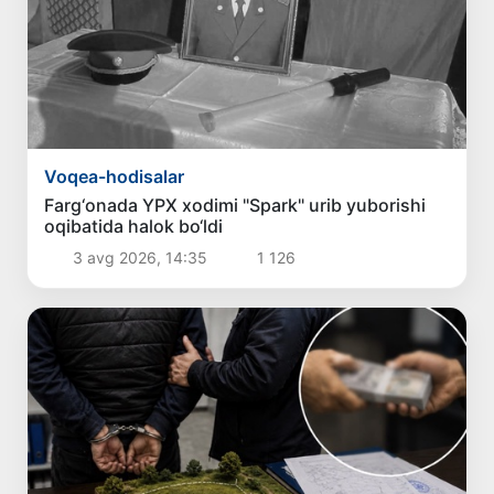
Voqea-hodisalar
Farg‘onada YPX xodimi "Spark" urib yuborishi
oqibatida halok bo‘ldi
3 avg 2026, 14:35
1 126