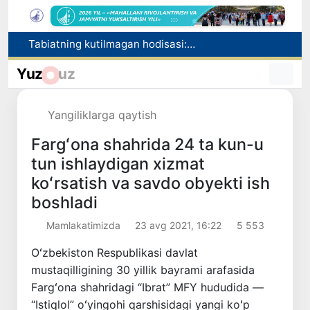
Olimlar Quyosh yuzasining eng aniq tasvirlarini e’lon qilishdi
Toshkentda PPX inspektori 13 yoshli bolani qutqarib qoldi
Yuz
uz
Toshkentda Kichik halqa avtomobil yoʻlining bir qismida harakat vaqtincha cheklanadi
Chorvachilik sohasida subsidiyalar ajratiladi
Yangiliklarga qaytish
Tabiatning kutilmagan hodisasi: Yangi Zelandiyaga qalin qor yog‘di
Fargʻona shahrida 24 ta kun-u
tun ishlaydigan xizmat
koʻrsatish va savdo obyekti ish
boshladi
Mamlakatimizda
23 avg 2021, 16:22
5 553
Oʻzbekiston Respublikasi davlat
mustaqilligining 30 yillik bayrami arafasida
Fargʻona shahridagi “Ibrat” MFY hududida —
“Istiqlol” oʻyingohi qarshisidagi yangi koʻp