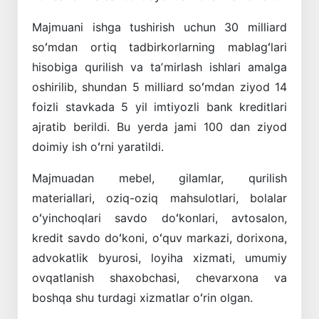
Majmuani ishga tushirish uchun 30 milliard
soʻmdan ortiq tadbirkorlarning mablagʻlari
hisobiga qurilish va taʼmirlash ishlari amalga
oshirilib, shundan 5 milliard soʻmdan ziyod 14
foizli stavkada 5 yil imtiyozli bank kreditlari
ajratib berildi. Bu yerda jami 100 dan ziyod
doimiy ish oʻrni yaratildi.
Majmuadan mebel, gilamlar, qurilish
materiallari, oziq-oziq mahsulotlari, bolalar
oʻyinchoqlari savdo doʻkonlari, avtosalon,
kredit savdo doʻkoni, oʻquv markazi, dorixona,
advokatlik byurosi, loyiha xizmati, umumiy
ovqatlanish shaxobchasi, chevarxona va
boshqa shu turdagi xizmatlar oʻrin olgan.