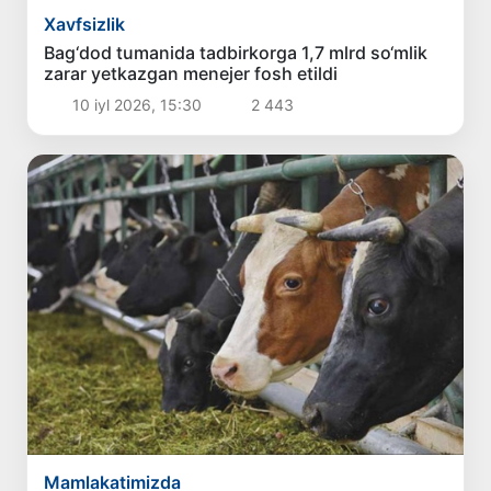
Xavfsizlik
Bag‘dod tumanida tadbirkorga 1,7 mlrd so‘mlik
zarar yetkazgan menejer fosh etildi
10 iyl 2026, 15:30
2 443
Mamlakatimizda