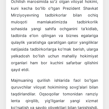
Ochilish marosimida soʻz olgan viloyat hokimi,
kuni kecha boʻlib oʻtgan Prezident Shavkat
Mirziyoyevning tadbirkorlar bilan ochiq
muloqoti mamlakatimizda tadbirkorlik
sohasida yangi sahifa ochganini taʼkidlab,
tadbirda eʼlon qilingan va biznes egalariga
qulaylik yaratishga qaratilgan qator yangiliklar
natijasida tadbirkorlarga koʻmak berish, ularga
yelkadosh boʻlish uchun mahalliy hokimiyat
organlari ham bor kuchini safarbar qilishini
qayd etdi.
Majmuaning qurilish ishlarida faol boʻlgan
quruvchilar viloyat hokimining sovgʻalari bilan
taqdirlandilar. Oqsoqollar tomonidan ramziy
lenta qirqilib, yigʻilganlar yangi xizmat
koʻrsatish va savdo obyektlari bilan tanishishdi.