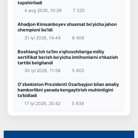
topshiriladi
4 avg 2026, 10:29
7 320
Ahadjon Kimsanboyev shaxmat bo‘yicha jahon
chempioni bo‘ldi
31 iyl 2026, 14:44
6 406
Boshlang‘ich ta’lim o‘qituvchilariga milliy
sertifikat berish bo‘yicha imtihonlarni o‘tkazish
tartibi belgilandi
30 iyl 2026, 11:58
5 802
Oʻzbekiston Prezidenti Ozarbayjon bilan amaliy
hamkorlikni yanada kengaytirish muhimligini
taʼkidladi
17 iyl 2026, 20:42
5 639