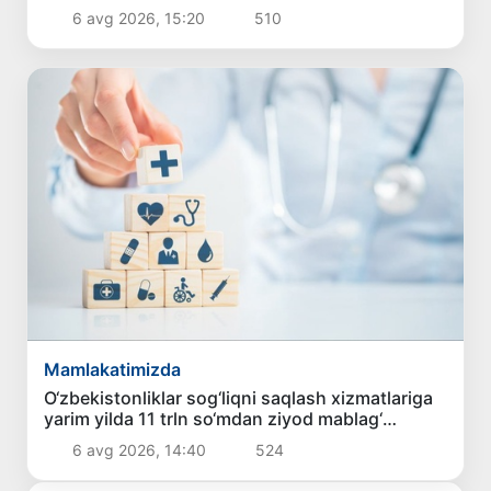
berilishi mumkin
6 avg 2026, 15:20
510
Mamlakatimizda
O‘zbekistonliklar sog‘liqni saqlash xizmatlariga
yarim yilda 11 trln so‘mdan ziyod mablag‘
sarfladi
6 avg 2026, 14:40
524