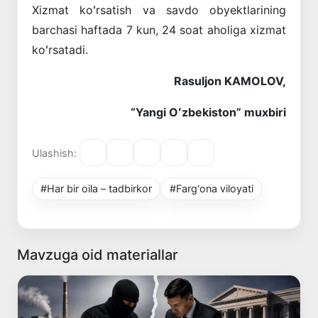
Xizmat koʻrsatish va savdo obyektlarining
barchasi haftada 7 kun, 24 soat aholiga xizmat
koʻrsatadi.
Rasuljon KAMOLOV,
“Yangi Oʻzbekiston” muxbiri
Ulashish:
#Har bir oila – tadbirkor
#Farg‘ona viloyati
Mavzuga oid materiallar