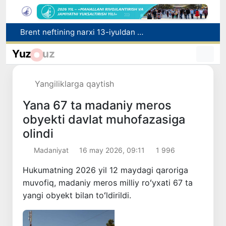
Olmaliqdagi Mis boyitish fabrikasida magistral quvur yorildi
Korrupsiya va firibgarlik bilan bog‘liq holatlar aniqlandi
Yuz
uz
Sirdaryo viloyatida noqonuniy baliq ovlash holatiga chek qo'yildi
Raqobat qo‘mitasi aralashuvi bilan tadbirkordan gaz uchun asossiz undirilgan to‘lov qaytarilishi ta’minlandi
Yangiliklarga qaytish
Brent neftining narxi 13-iyuldan beri ilk bor 1 barrel uchun 79 dollardan pastladi
Yana 67 ta madaniy meros
obyekti davlat muhofazasiga
olindi
Madaniyat
16 may 2026, 09:11
1 996
Hukumatning 2026 yil 12 maydagi qaroriga
muvofiq, madaniy meros milliy roʻyxati 67 ta
yangi obyekt bilan toʻldirildi.