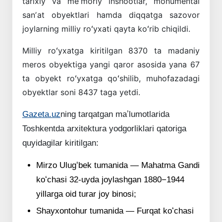
tarixiy va meʼmoriy inshootlar, monumental
sanʼat obyektlari hamda diqqatga sazovor
joylarning milliy roʻyxati qayta koʻrib chiqildi.
Milliy roʻyxatga kiritilgan 8370 ta madaniy
meros obyektiga yangi qaror asosida yana 67
ta obyekt roʻyxatga qoʻshilib, muhofazadagi
obyektlar soni 8437 taga yetdi.
Gazeta.uz
ning tarqatgan maʼlumotlarida
Toshkentda arxitektura yodgorliklari qatoriga
quyidagilar kiritilgan:
Mirzo Ulugʻbek tumanida — Mahatma Gandi
koʻchasi 32-uyda joylashgan 1880−1944
yillarga oid turar joy binosi;
Shayxontohur tumanida — Furqat koʻchasi