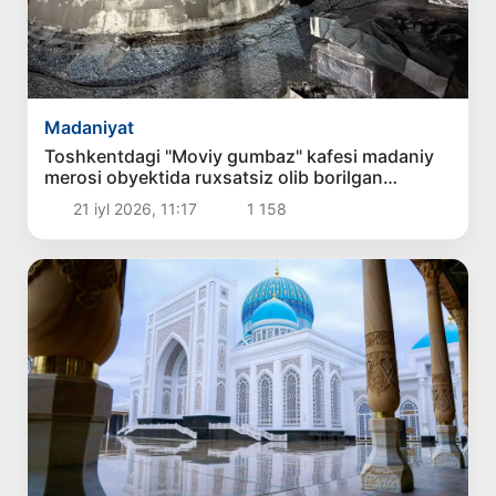
Madaniyat
Toshkentdagi "Moviy gumbaz" kafesi madaniy
merosi obyektida ruxsatsiz olib borilgan
ta’mirlash ishlari to‘xtatildi
21 iyl 2026, 11:17
1 158