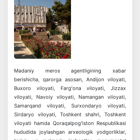
Oldingi
Keyingi
Madaniy meros agentligining xabar
berishicha,
qarorga asosan, Andijon viloyati,
Buxoro viloyati, Fargʻona viloyati, Jizzax
viloyati, Navoiy viloyati, Namangan viloyati,
Samarqand viloyati, Surxondaryo viloyati,
Sirdaryo viloyati, Toshkent shahri, Toshkent
viloyati hamda Qoraqalpogʻiston Respublikasi
hududida joylashgan arxeologik yodgorliklar,