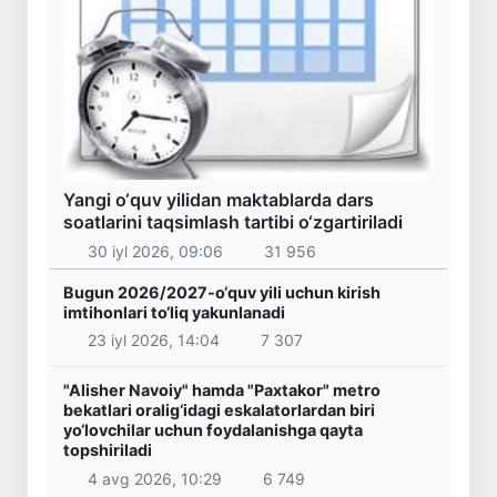
Yangi o‘quv yilidan maktablarda dars
soatlarini taqsimlash tartibi o‘zgartiriladi
30 iyl 2026, 09:06
31 956
Bugun 2026/2027-o‘quv yili uchun kirish
imtihonlari to‘liq yakunlanadi
23 iyl 2026, 14:04
7 307
"Alisher Navoiy" hamda "Paxtakor" metro
bekatlari oralig‘idagi eskalatorlardan biri
yo‘lovchilar uchun foydalanishga qayta
topshiriladi
4 avg 2026, 10:29
6 749