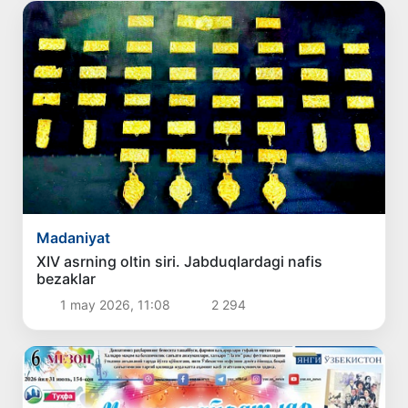
Madaniyat
XIV asrning oltin siri. Jabduqlardagi nafis
bezaklar
1 may 2026, 11:08
2 294