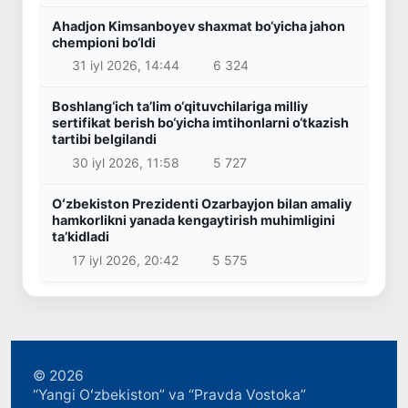
Ahadjon Kimsanboyev shaxmat bo‘yicha jahon
chempioni bo‘ldi
31 iyl 2026, 14:44
6 324
Boshlang‘ich ta’lim o‘qituvchilariga milliy
sertifikat berish bo‘yicha imtihonlarni o‘tkazish
tartibi belgilandi
30 iyl 2026, 11:58
5 727
Oʻzbekiston Prezidenti Ozarbayjon bilan amaliy
hamkorlikni yanada kengaytirish muhimligini
taʼkidladi
17 iyl 2026, 20:42
5 575
© 2026
“Yangi Oʻzbekiston” va “Pravda Vostoka”