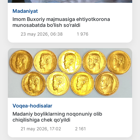
Madaniyat
Imom Buxoriy majmuasiga ehtiyotkorona
munosabatda bo‘lish so‘raldi
23 may 2026, 06:38
1 976
Voqea-hodisalar
Madaniy boyliklarning noqonuniy olib
chiqilishiga chek qo‘yildi
21 may 2026, 17:02
2 161