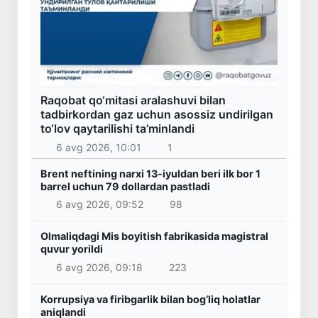
Raqobat qo‘mitasi aralashuvi bilan
tadbirkordan gaz uchun asossiz undirilgan
to‘lov qaytarilishi ta’minlandi
6 avg 2026, 10:01
1
Brent neftining narxi 13-iyuldan beri ilk bor 1
barrel uchun 79 dollardan pastladi
6 avg 2026, 09:52
98
Olmaliqdagi Mis boyitish fabrikasida magistral
quvur yorildi
6 avg 2026, 09:18
223
Korrupsiya va firibgarlik bilan bog‘liq holatlar
aniqlandi