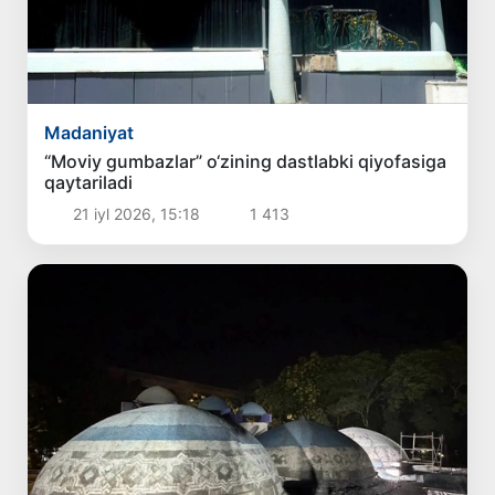
Madaniyat
“Moviy gumbazlar” o‘zining dastlabki qiyofasiga
qaytariladi
21 iyl 2026, 15:18
1 413