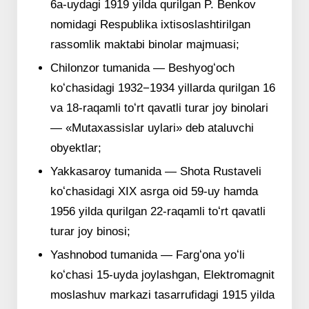
6a-uydagi 1919 yilda qurilgan P. Benkov
nomidagi Respublika ixtisoslashtirilgan
rassomlik maktabi binolar majmuasi;
Chilonzor tumanida — Beshyogʻoch
koʻchasidagi 1932−1934 yillarda qurilgan 16
va 18-raqamli toʻrt qavatli turar joy binolari
— «Mutaxassislar uylari» deb ataluvchi
obyektlar;
Yakkasaroy tumanida — Shota Rustaveli
koʻchasidagi XIX asrga oid 59-uy hamda
1956 yilda qurilgan 22-raqamli toʻrt qavatli
turar joy binosi;
Yashnobod tumanida — Fargʻona yoʻli
koʻchasi 15-uyda joylashgan, Elektromagnit
moslashuv markazi tasarrufidagi 1915 yilda