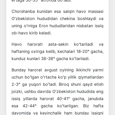
Chorshanba kunidan esa salqin havo massasi
Oʻzbekiston hududidan chekina boshlaydi va
uning oʻrniga Eron hududlaridan nisbatan issiq
ob-havo kirib keladi.
Havo harorati asta-sekin koʻtariladi va
haftaning oxiriga kelib, kechalari 18-20° gacha,
kunduz kunlari 36-38° gacha koʻtariladi.
Bunday harorat avgust oyining ikkinchi yarmi
uchun boʻlgan oʻrtacha koʻp yillik qiymatlardan
2-3° ga yuqori boʻladi. Biroq shuni qayd etish
joizki, ushbu davrda Oʻzbekiston hududida eng
issiq yillarda harorat 40-41° gacha, janubda
esa 42-44° gacha koʻtarilgan. Biz hafta
davomida va keyinchalik ham bunday issiqni