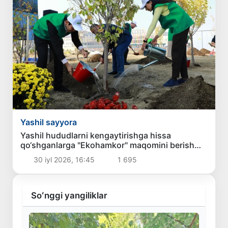
Yashil sayyora
Yashil hududlarni kengaytirishga hissa
qo‘shganlarga "Ekohamkor" maqomini berish
ko‘zda tutilmoqda
30 iyl 2026, 16:45
1 695
Soʻnggi yangiliklar