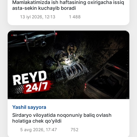
Mamlakatimizda ish haftasining oxirigacha issiq
asta-sekin kuchayib boradi
13 iyl 2026, 12:13
1 488
Yashil sayyora
Sirdaryo viloyatida noqonuniy baliq ovlash
holatiga chek qo'yildi
5 avg 2026, 17:47
752