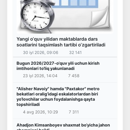
Yangi o‘quv yilidan maktablarda dars
soatlarini taqsimlash tartibi o‘zgartiriladi
30 iyl 2026, 09:06
32 141
Bugun 2026/2027-o‘quv yili uchun kirish
imtihonlari to‘liq yakunlanadi
23 iyl 2026, 14:04
7 458
"Alisher Navoiy" hamda "Paxtakor" metro
bekatlari oralig‘idagi eskalatorlardan biri
yo‘lovchilar uchun foydalanishga qayta
topshiriladi
4 avg 2026, 10:29
7 311
Ahadjon Kimsanboyev shaxmat bo‘yicha jahon