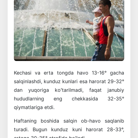
Kechasi va erta tongda havo 13-16° gacha
salqinlashdi, kunduz kunlari esa harorat 29-32°
dan yuqoriga koʻtarilmadi, faqat janubiy
hududlarning eng chekkasida 32-35°
qiymatlariga etdi.
Haftaning boshida salqin ob-havo saqlanib
turadi. Bugun kunduz kuni harorat 28-33°,
ertaga 30-35° atrofida boʻladi.