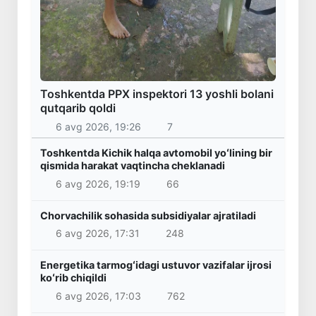
Toshkentda PPX inspektori 13 yoshli bolani
qutqarib qoldi
6 avg 2026, 19:26
7
Toshkentda Kichik halqa avtomobil yoʻlining bir
qismida harakat vaqtincha cheklanadi
6 avg 2026, 19:19
66
Chorvachilik sohasida subsidiyalar ajratiladi
6 avg 2026, 17:31
248
Energetika tarmogʻidagi ustuvor vazifalar ijrosi
koʻrib chiqildi
6 avg 2026, 17:03
762