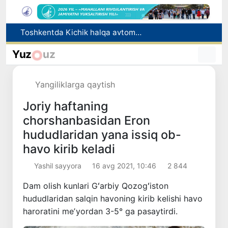
Chorvachilik sohasida subsidiyalar ajratiladi
Tabiatning kutilmagan hodisasi: Yangi Zelandiyaga qalin qor yog‘di
Yuz
uz
Olimlar Quyosh yuzasining eng aniq tasvirlarini e’lon qilishdi
Toshkentda PPX inspektori 13 yoshli bolani qutqarib qoldi
Yangiliklarga qaytish
Toshkentda Kichik halqa avtomobil yoʻlining bir qismida harakat vaqtincha cheklanadi
Joriy haftaning
chorshanbasidan Eron
hududlaridan yana issiq ob-
havo kirib keladi
Yashil sayyora
16 avg 2021, 10:46
2 844
Dam olish kunlari Gʻarbiy Qozogʻiston
hududlaridan salqin havoning kirib kelishi havo
haroratini meʼyordan 3-5° ga pasaytirdi.