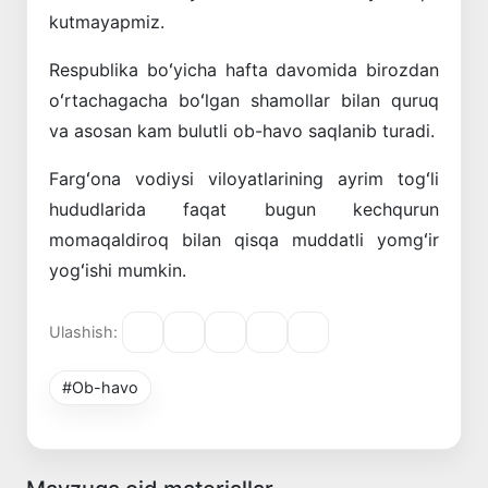
kutmayapmiz.
Respublika boʻyicha hafta davomida birozdan
oʻrtachagacha boʻlgan shamollar bilan quruq
va asosan kam bulutli ob-havo saqlanib turadi.
Fargʻona vodiysi viloyatlarining ayrim togʻli
hududlarida faqat bugun kechqurun
momaqaldiroq bilan qisqa muddatli yomgʻir
yogʻishi mumkin.
Ulashish:
#Ob-havo