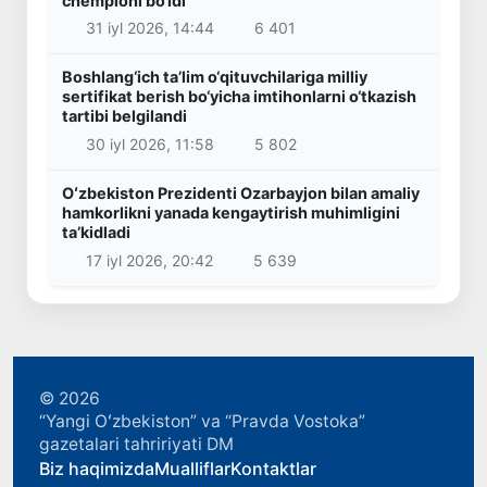
chempioni bo‘ldi
31 iyl 2026, 14:44
6 401
Boshlang‘ich ta’lim o‘qituvchilariga milliy
sertifikat berish bo‘yicha imtihonlarni o‘tkazish
tartibi belgilandi
30 iyl 2026, 11:58
5 802
Oʻzbekiston Prezidenti Ozarbayjon bilan amaliy
hamkorlikni yanada kengaytirish muhimligini
taʼkidladi
17 iyl 2026, 20:42
5 639
© 2026
“Yangi Oʻzbekiston” va “Pravda Vostoka”
gazetalari tahririyati DM
Biz haqimizda
Mualliflar
Kontaktlar