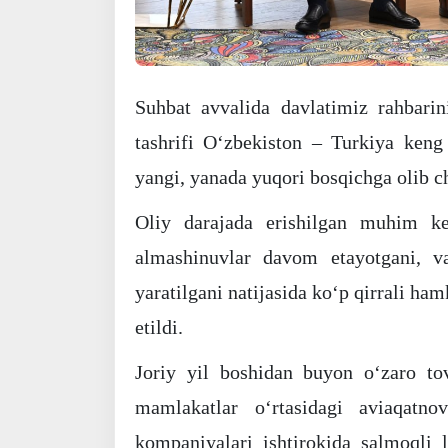
Suhbat avvalida davlatimiz rahbari
tashrifi Oʻzbekiston – Turkiya keng 
yangi, yanada yuqori bosqichga olib ch
Oliy darajada erishilgan muhim ke
almashinuvlar davom etayotgani, va
yaratilgani natijasida koʻp qirrali ha
etildi.
Joriy yil boshidan buyon oʻzaro to
mamlakatlar oʻrtasidagi aviaqatn
kompaniyalari ishtirokida salmoqli lo