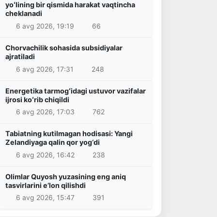
yoʻlining bir qismida harakat vaqtincha
cheklanadi
6 avg 2026, 19:19
66
Chorvachilik sohasida subsidiyalar
ajratiladi
6 avg 2026, 17:31
248
Energetika tarmogʻidagi ustuvor vazifalar
ijrosi koʻrib chiqildi
6 avg 2026, 17:03
762
Tabiatning kutilmagan hodisasi: Yangi
Zelandiyaga qalin qor yog‘di
6 avg 2026, 16:42
238
Olimlar Quyosh yuzasining eng aniq
tasvirlarini e’lon qilishdi
6 avg 2026, 15:47
391