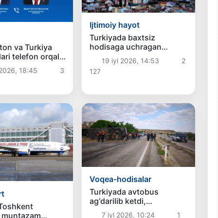
Ijtimoiy hayot
Turkiyada baxtsiz
hodisaga uchragan
ton va Turkiya
o‘zbekistonlik ayol
ari telefon orqali
19 iyl 2026, 14:53
2
Vatanga qaytarildi
ildilar
 2026, 18:45
3
127
Voqea-hodisalar
Turkiyada avtobus
rt
ag‘darilib ketdi,
 Toshkent
jabrlanganlar bor
a muntazam
7 iyl 2026, 10:24
1