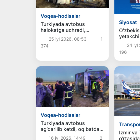
Voqea-hodisalar
Siyosat
Turkiyada avtobus
halokatga uchradi,
Oʻzbekis
oqibatda 40 kishi jarohat
yetakchil
25 iyl 2026, 08:53
1
oldi
muloqot q
24 iyl
374
196
Voqea-hodisalar
Turkiyada avtobus
Transpo
ag‘darilib ketdi, oqibatda
Izmir va
46 kishi jarohat oldi
o‘rtasid
16 iyl 2026, 14:49
2