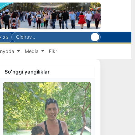
O`zb
nyoda
Media
Fikr
Soʻnggi yangiliklar