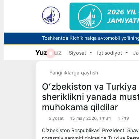
Chorvachilik sohasida subsidiyalar ajratilad
Tabiatning kutilmagan hodisasi: Yangi Zela
Yuz
uz
Siyosat
Iqtisodiyot
Ja
Olimlar Quyosh yuzasining eng aniq tasvirlar
Toshkentda PPX inspektori 13 yoshli bolani
Yangiliklarga qaytish
Oʻzbekiston va Turkiya 
sheriklikni yanada mus
muhokama qildilar
Siyosat
15 may 2026, 14:34
1 749
Oʻzbekiston Respublikasi Prezidenti Shavk
norasmiy sammiti doirasida Turkiya Respu