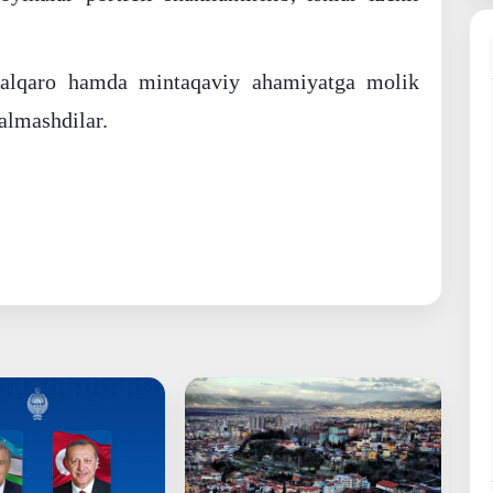
 xalqaro hamda mintaqaviy ahamiyatga molik
almashdilar.