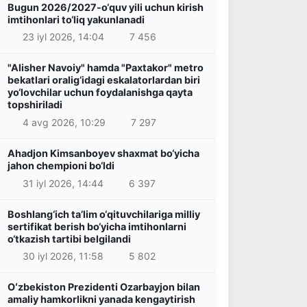
Bugun 2026/2027-o‘quv yili uchun kirish
imtihonlari to‘liq yakunlanadi
23 iyl 2026, 14:04
7 456
"Alisher Navoiy" hamda "Paxtakor" metro
bekatlari oralig‘idagi eskalatorlardan biri
yo‘lovchilar uchun foydalanishga qayta
topshiriladi
4 avg 2026, 10:29
7 297
Ahadjon Kimsanboyev shaxmat bo‘yicha
jahon chempioni bo‘ldi
31 iyl 2026, 14:44
6 397
Boshlang‘ich ta’lim o‘qituvchilariga milliy
sertifikat berish bo‘yicha imtihonlarni
o‘tkazish tartibi belgilandi
30 iyl 2026, 11:58
5 802
Oʻzbekiston Prezidenti Ozarbayjon bilan
amaliy hamkorlikni yanada kengaytirish