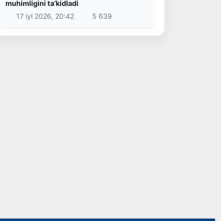
muhimligini taʼkidladi
17 iyl 2026, 20:42
5 639