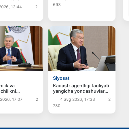
ovlar yo‘lga
693
 2026, 13:44
2
Siyosat
ilik va
Kadastr agentligi faoliyati
chilikni
yangicha yondashuvlar
irish chora-
asosida tashkil etiladi
2026, 17:07
2
4 avg 2026, 17:33
2
ri muhokama
780