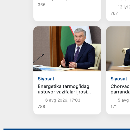
aviaqatn
366
13 iyl
qo‘yiladi
767
Siyosat
Siyosat
Energetika tarmogʻidagi
Chorvach
ustuvor vazifalar ijrosi
parranda
koʻrib chiqildi
rivojlant
6 avg 2026, 17:03
5 avg 
tadbirla
788
171
qilindi