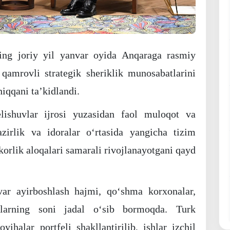
ning joriy yil yanvar oyida Anqaraga rasmiy
qamrovli strategik sheriklik munosabatlarini
iqqani taʼkidlandi.
lishuvlar ijrosi yuzasidan faol muloqot va
zirlik va idoralar oʻrtasida yangicha tizim
mkorlik aloqalari samarali rivojlanayotgani qayd
var ayirboshlash hajmi, qoʻshma korxonalar,
ovlarning soni jadal oʻsib bormoqda. Turk
yihalar portfeli shakllantirilib, ishlar izchil