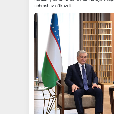
uchrashuv oʻtkazdi.