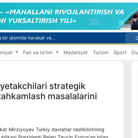
Toshkentda Kichik halqa avtomobil yoʻlining bir qismida harakat vaqtincha cheklanadi
i
ndiyaga qalin qor yog‘di
miyat
Fan va ta'lim
Madaniyat
Turizm
Sport
Du
ini e’lon qilishdi
 qutqarib qoldi
yetakchilari strategik
tahkamlash masalalarini
at Mirziyoyev Turkiy davlatlar tashkilotining
blikasi Prezidenti Rejep Tayyip Erdogʻan bilan