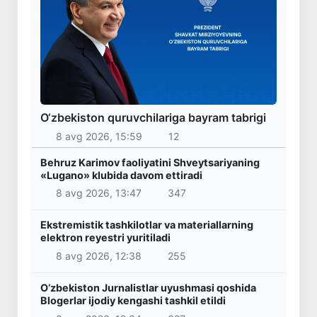
O‘zbekiston quruvchilariga bayram tabrigi
8 avg 2026, 15:59
12
Behruz Karimov faoliyatini Shveytsariyaning
«Lugano» klubida davom ettiradi
8 avg 2026, 13:47
347
Ekstremistik tashkilotlar va materiallarning
elektron reyestri yuritiladi
8 avg 2026, 12:38
255
O‘zbekiston Jurnalistlar uyushmasi qoshida
Blogerlar ijodiy kengashi tashkil etildi