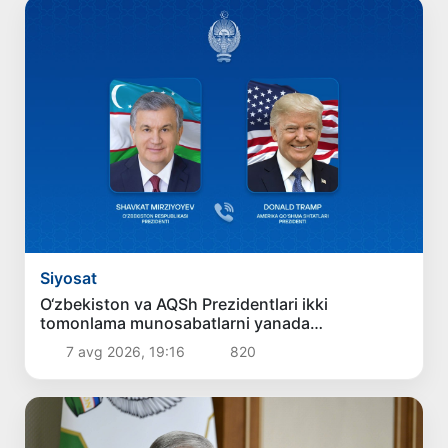
Siyosat
O‘zbekiston va AQSh Prezidentlari ikki
tomonlama munosabatlarni yanada
mustahkamlash istiqbollarini muhokama qildilar
7 avg 2026, 19:16
820