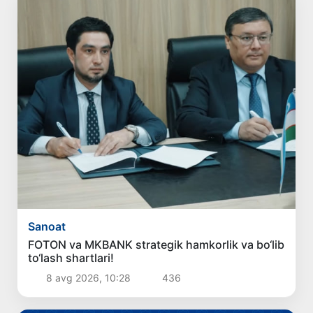
Sanoat
FOTON va MKBANK strategik hamkorlik va bo‘lib
to‘lash shartlari!
8 avg 2026, 10:28
436