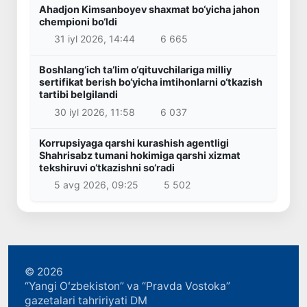
Ahadjon Kimsanboyev shaxmat bo‘yicha jahon
chempioni bo‘ldi
31 iyl 2026, 14:44
6 665
Boshlang‘ich ta’lim o‘qituvchilariga milliy
sertifikat berish bo‘yicha imtihonlarni o‘tkazish
tartibi belgilandi
30 iyl 2026, 11:58
6 037
Korrupsiyaga qarshi kurashish agentligi
Shahrisabz tumani hokimiga qarshi xizmat
tekshiruvi o‘tkazishni so‘radi
5 avg 2026, 09:25
5 502
© 2026
“Yangi Oʻzbekiston” va “Pravda Vostoka”
gazetalari tahririyati DM