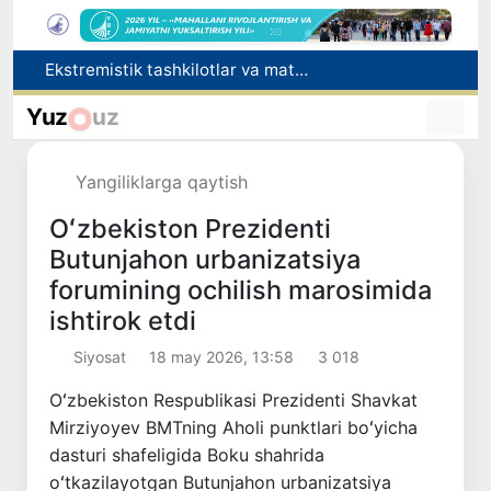
O‘zbekiston Jurnalistlar uyushmasi qoshida Blogerlar ijodiy kengashi tashkil etildi
Kredit va moliyaviy xizmatlar reklamasiga ogohlantirish talabi kiritiladi
Yuz
uz
FOTON va MKBANK strategik hamkorlik va bo‘lib to‘lash shartlari!
Behruz Karimov faoliyatini Shveytsariyaning «Lugano» klubida davom ettiradi
Yangiliklarga qaytish
Ekstremistik tashkilotlar va materiallarning elektron reyestri yuritiladi
Oʻzbekiston Prezidenti
Butunjahon urbanizatsiya
forumining ochilish marosimida
ishtirok etdi
Siyosat
18 may 2026, 13:58
3 018
Oʻzbekiston Respublikasi Prezidenti Shavkat
Mirziyoyev BMTning Aholi punktlari boʻyicha
dasturi shafeligida Boku shahrida
oʻtkazilayotgan Butunjahon urbanizatsiya