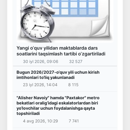
Yangi o‘quv yilidan maktablarda dars
soatlarini taqsimlash tartibi o‘zgartiriladi
30 iyl 2026, 09:06
32 527
Bugun 2026/2027-o‘quv yili uchun kirish
imtihonlari to‘liq yakunlanadi
23 iyl 2026, 14:04
8 115
"Alisher Navoiy" hamda "Paxtakor" metro
bekatlari oralig‘idagi eskalatorlardan biri
yo‘lovchilar uchun foydalanishga qayta
topshiriladi
4 avg 2026, 10:29
7 741