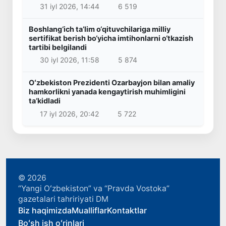
31 iyl 2026, 14:44
6 519
Boshlang‘ich ta’lim o‘qituvchilariga milliy
sertifikat berish bo‘yicha imtihonlarni o‘tkazish
tartibi belgilandi
30 iyl 2026, 11:58
5 874
Oʻzbekiston Prezidenti Ozarbayjon bilan amaliy
hamkorlikni yanada kengaytirish muhimligini
taʼkidladi
17 iyl 2026, 20:42
5 722
© 2026
“Yangi Oʻzbekiston” va “Pravda Vostoka”
gazetalari tahririyati DM
Biz haqimizda
Mualliflar
Kontaktlar
Boʻsh ish oʻrinlari