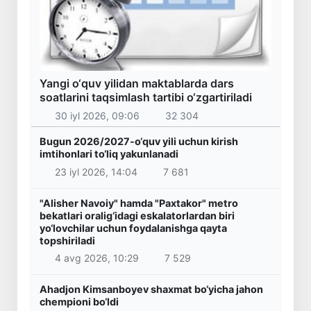
Yangi o‘quv yilidan maktablarda dars
soatlarini taqsimlash tartibi o‘zgartiriladi
30 iyl 2026, 09:06
32 304
Bugun 2026/2027-o‘quv yili uchun kirish
imtihonlari to‘liq yakunlanadi
23 iyl 2026, 14:04
7 681
"Alisher Navoiy" hamda "Paxtakor" metro
bekatlari oralig‘idagi eskalatorlardan biri
yo‘lovchilar uchun foydalanishga qayta
topshiriladi
4 avg 2026, 10:29
7 529
Ahadjon Kimsanboyev shaxmat bo‘yicha jahon
chempioni bo‘ldi