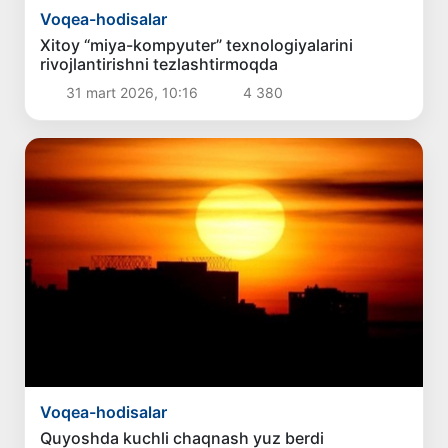
Voqea-hodisalar
Xitoy “miya-kompyuter” texnologiyalarini
rivojlantirishni tezlashtirmoqda
31 mart 2026, 10:16
4 380
Voqea-hodisalar
Quyoshda kuchli chaqnash yuz berdi