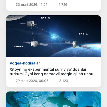
30 mart 2026, 11:07
4 726
Voqea-hodisalar
Xitoyning eksperimental sun’iy yo‘ldoshlar
turkumi Oyni keng qamrovli tadqiq qilish uchun
yo‘l ochadi
29 mart 2026, 09:05
3 123