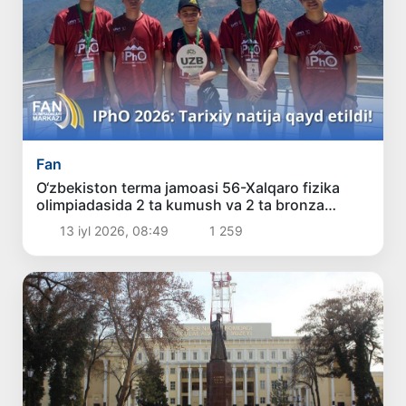
Fan
O‘zbekiston terma jamoasi 56-Xalqaro fizika
olimpiadasida 2 ta kumush va 2 ta bronza
medalini qo‘lga kiritdi
13 iyl 2026, 08:49
1 259