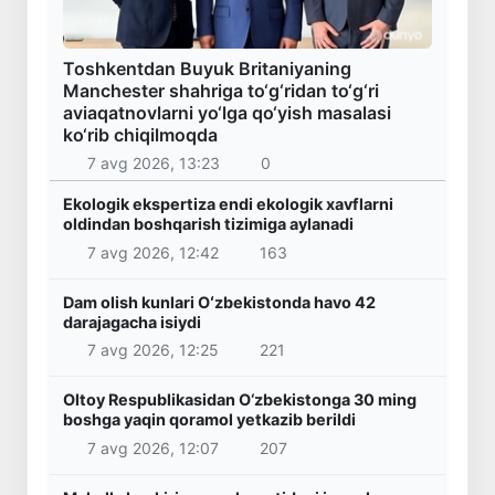
Toshkentdan Buyuk Britaniyaning
Manchester shahriga to‘g‘ridan to‘g‘ri
aviaqatnovlarni yo‘lga qo‘yish masalasi
ko‘rib chiqilmoqda
7 avg 2026, 13:23
0
Ekologik ekspertiza endi ekologik xavflarni
oldindan boshqarish tizimiga aylanadi
7 avg 2026, 12:42
163
Dam olish kunlari Oʻzbekistonda havo 42
darajagacha isiydi
7 avg 2026, 12:25
221
Oltoy Respublikasidan O‘zbekistonga 30 ming
boshga yaqin qoramol yetkazib berildi
7 avg 2026, 12:07
207