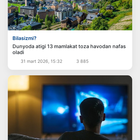
Bilasizmi?
Dunyoda atigi 13 mamlakat toza havodan nafas
oladi
31 mart 2026, 15:32
3 885