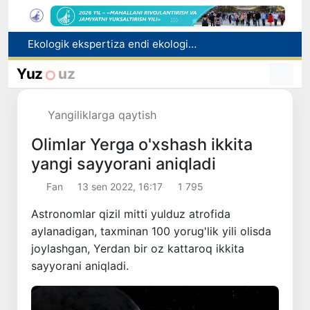
Ekologik ekspertiza endi ekologik xavflarni oldindan boshqarish tizimiga aylanadi
Dam olish kunlari Oʻzbekistonda havo 42 darajagacha isiydi
Oltoy Respublikasidan O‘zbekistonga 30 ming boshga yaqin qoramol yetkazib berildi
Yuz
uz
Mahalla bankiri: raqamlar ortidagi insonlar taqdiri
Toshkentdan Buyuk Britaniyaning Manchester shahriga to‘g‘ridan to‘g‘ri aviaqatnovlarni yo‘lga qo‘yish masalasi ko‘rib chiqilmoqda
Yangiliklarga qaytish
Olimlar Yerga o'xshash ikkita
yangi sayyorani aniqladi
Fan
13 sen 2022, 16:17
1 795
Astronomlar qizil mitti yulduz atrofida
aylanadigan, taxminan 100 yorug'lik yili olisda
joylashgan, Yerdan bir oz kattaroq ikkita
sayyorani aniqladi.