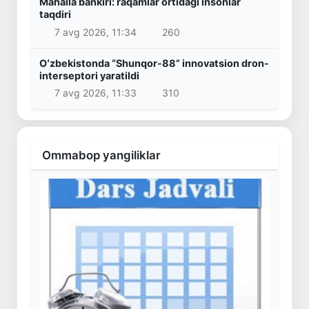
Mahalla bankiri: raqamlar ortidagi insonlar
taqdiri
7 avg 2026, 11:34
260
Oʻzbekistonda “Shunqor-88” innovatsion dron-
interseptori yaratildi
7 avg 2026, 11:33
310
Ommabop yangiliklar