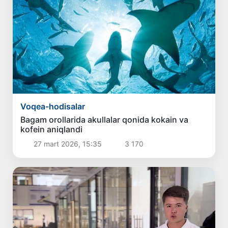
Voqea-hodisalar
Bagam orollarida akullalar qonida kokain va
kofein aniqlandi
27 mart 2026, 15:35
3 170