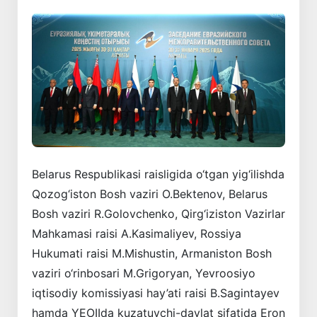
Belarus Respublikasi raisligida o‘tgan yig‘ilishda
Qozog‘iston Bosh vaziri O.Bektenov, Belarus
Bosh vaziri R.Golovchenko, Qirg‘iziston Vazirlar
Mahkamasi raisi A.Kasimaliyev, Rossiya
Hukumati raisi M.Mishustin, Armaniston Bosh
vaziri o‘rinbosari M.Grigoryan, Yevroosiyo
iqtisodiy komissiyasi hay’ati raisi B.Sagintayev
hamda YEOIIda kuzatuvchi-davlat sifatida Eron