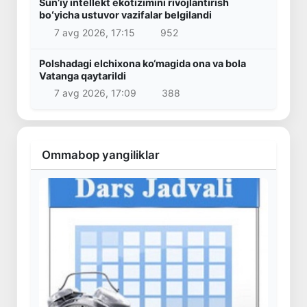
Sunʼiy intellekt ekotizimini rivojlantirish
boʻyicha ustuvor vazifalar belgilandi
7 avg 2026, 17:15
952
Polshadagi elchixona ko‘magida ona va bola
Vatanga qaytarildi
7 avg 2026, 17:09
388
Ommabop yangiliklar