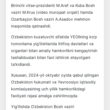
Birinchi vitse-prezidenti M.Aref va Kuba Bosh
vaziri M.Krus (video murojaat orqali) hamda
Ozarbayjon Bosh vaziri A.Asadov mehmon
maqomida qatnashdi.
O‘zbekiston kuzatuvchi sifatida YEOIIning ko‘p
tomonlama yig‘ilishlarida Ittifoq davlatlari va
organlari bilan amaliy hamkorlikni kengaytirish
tashabbuslari bilan faol ishtirok etayotgani
ta’kidlandi.
Xususan, 2024-yil oktyabr oyida qabul qilingan
O‘zbekiston hukumati va Yevroosiyo iqtisodiy
komissiyasining uch yillik hamkorlikdagi
faoliyati rejasi amalga oshirilmoqda.
Yig‘ilishda O‘zbekiston Bosh vaziri