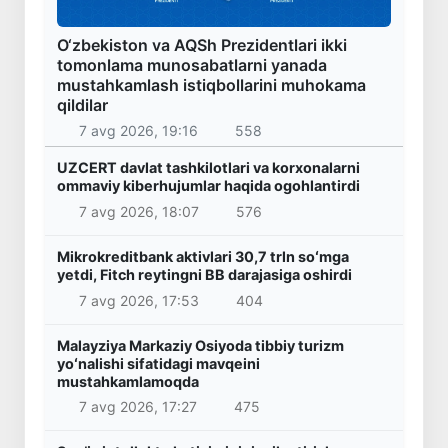
O‘zbekiston va AQSh Prezidentlari ikki
tomonlama munosabatlarni yanada
mustahkamlash istiqbollarini muhokama
qildilar
7 avg 2026, 19:16
558
UZCERT davlat tashkilotlari va korxonalarni
ommaviy kiberhujumlar haqida ogohlantirdi
7 avg 2026, 18:07
576
Mikrokreditbank aktivlari 30,7 trln soʻmga
yetdi, Fitch reytingni BB darajasiga oshirdi
7 avg 2026, 17:53
404
Malayziya Markaziy Osiyoda tibbiy turizm
yoʻnalishi sifatidagi mavqeini
mustahkamlamoqda
7 avg 2026, 17:27
475