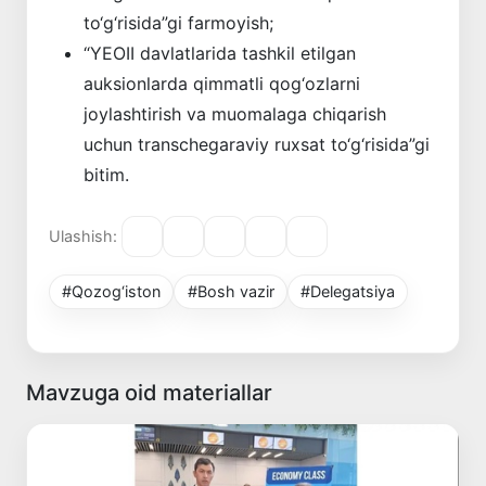
to‘g‘risida”gi farmoyish;
“YEOII davlatlarida tashkil etilgan
auksionlarda qimmatli qog‘ozlarni
joylashtirish va muomalaga chiqarish
uchun transchegaraviy ruxsat to‘g‘risida”gi
bitim.
Ulashish:
#Qozog‘iston
#Bosh vazir
#Delegatsiya
Mavzuga oid materiallar