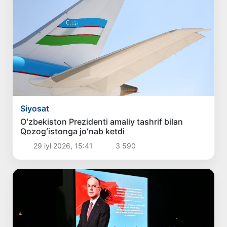
Siyosat
Oʻzbekiston Prezidenti amaliy tashrif bilan
Qozogʻistonga joʻnab ketdi
29 iyl 2026, 15:41
3 590