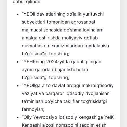
qabul qilindi:
“YEOII davlatlarining xo‘jalik yurituvchi
subyektlari tomonidan agrosanoat
majmuasi sohasida qo‘shma loyihalarni
amalga oshirishda moliyaviy qo‘llab-
quvvatlash mexanizmlaridan foydalanish
to‘g‘risida”gi topshiriq;
“YEHKning 2024-yilda qabul qilingan
ayrim qarorlari bajarilishi holati
to‘g‘risida”gi topshiriq;
“YEOIIga a’zo davlatlardagi makroiqtisodiy
vaziyat va barqaror iqtisodiy rivojlanishni
ta’minlash bo‘yicha takliflar to‘g‘risida”gi
farmoyish;
“Oliy Yevroosiyo iqtisodiy kengashiga YeIK
Kengashi a’zosi nomzodini taqdim etish