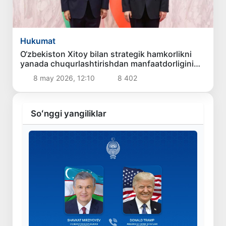
Hukumat
O‘zbekiston Xitoy bilan strategik hamkorlikni
yanada chuqurlashtirishdan manfaatdorligini
bildirdi
8 may 2026, 12:10
8 402
Soʻnggi yangiliklar