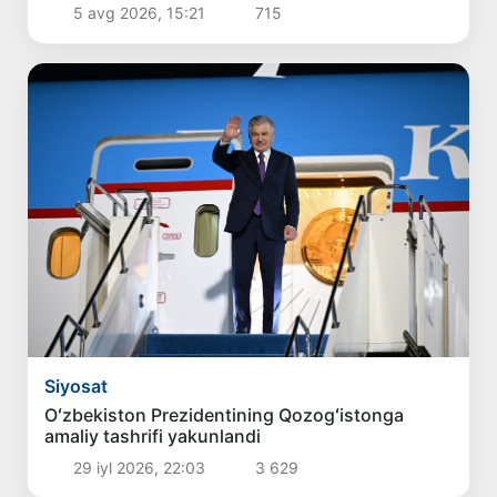
5 avg 2026, 15:21
715
Siyosat
Oʻzbekiston Prezidentining Qozogʻistonga
amaliy tashrifi yakunlandi
29 iyl 2026, 22:03
3 629