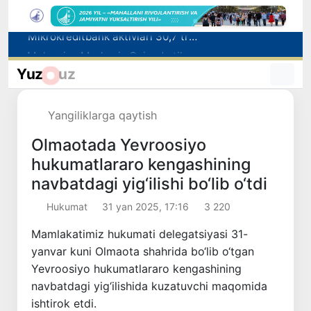
Malayziya Markaziy Osiyoda tibbiy turizm yoʻnalishi sifatidagi mavqeini mustahkamlamoqda
Polshadagi elchixona ko‘magida ona va bola Vatanga qaytarildi
Yuz
uz
Namangan shahrining sobiq hokimi Anvar Otaxodjayevga nisbatan 11 yilga ozodlikdan mahrum qilish jazosi tayinlandi
UZCERT davlat tashkilotlari va korxonalarni ommaviy kiberhujumlar haqida ogohlantirdi
Yangiliklarga qaytish
Mikrokreditbank aktivlari 30,7 trln soʻmga yetdi, Fitch reytingni BB darajasiga oshirdi
Olmaotada Yevroosiyo
hukumatlararo kengashining
navbatdagi yig‘ilishi bo‘lib o‘tdi
Hukumat
31 yan 2025, 17:16
3 220
Mamlakatimiz hukumati delegatsiyasi 31-
yanvar kuni Olmaota shahrida bo‘lib o‘tgan
Yevroosiyo hukumatlararo kengashining
navbatdagi yig‘ilishida kuzatuvchi maqomida
ishtirok etdi.