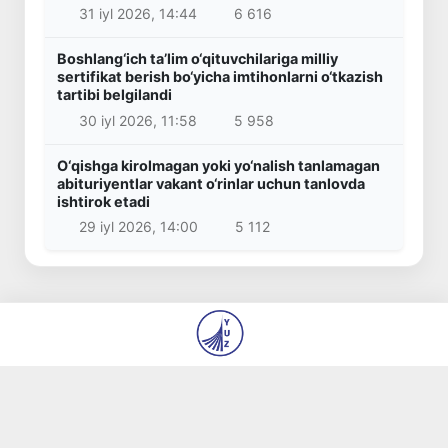
31 iyl 2026, 14:44
6 616
Boshlang‘ich ta’lim o‘qituvchilariga milliy
sertifikat berish bo‘yicha imtihonlarni o‘tkazish
tartibi belgilandi
30 iyl 2026, 11:58
5 958
O‘qishga kirolmagan yoki yo‘nalish tanlamagan
abituriyentlar vakant o‘rinlar uchun tanlovda
ishtirok etadi
29 iyl 2026, 14:00
5 112
© 2026
“Yangi Oʻzbekiston” va “Pravda Vostoka”
gazetalari tahririyati DM
Biz haqimizda
Mualliflar
Kontaktlar
Boʻsh ish oʻrinlari