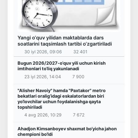
Yangi o‘quv yilidan maktablarda dars
soatlarini taqsimlash tartibi o‘zgartiriladi
30 iyl 2026, 09:06
32 401
Bugun 2026/2027-o‘quv yili uchun kirish
imtihonlari to‘liq yakunlanadi
23 iyl 2026, 14:04
7 900
"Alisher Navoiy" hamda "Paxtakor" metro
bekatlari oralig‘idagi eskalatorlardan biri
yo‘lovchilar uchun foydalanishga qayta
topshiriladi
4 avg 2026, 10:29
7 672
Ahadjon Kimsanboyev shaxmat bo‘yicha jahon
chempioni bo‘ldi