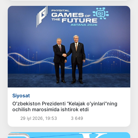
Siyosat
Oʻzbekiston Prezidenti “Kelajak oʻyinlari”ning
ochilish marosimida ishtirok etdi
29 iyl 2026, 19:53
3 649