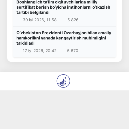
Boshlang‘ich ta’lim o‘qituvchilariga milliy
sertifikat berish bo‘yicha imtihonlarni o‘tkazish
tartibi belgilandi
30 iyl 2026, 11:58
5 826
Oʻzbekiston Prezidenti Ozarbayjon bilan amaliy
hamkorlikni yanada kengaytirish muhimligini
taʼkidladi
17 iyl 2026, 20:42
5 670
© 2026
“Yangi Oʻzbekiston” va “Pravda Vostoka”
gazetalari tahririyati DM
Biz haqimizda
Mualliflar
Kontaktlar
Boʻsh ish oʻrinlari
Materiallardan foydalanish qoidalari