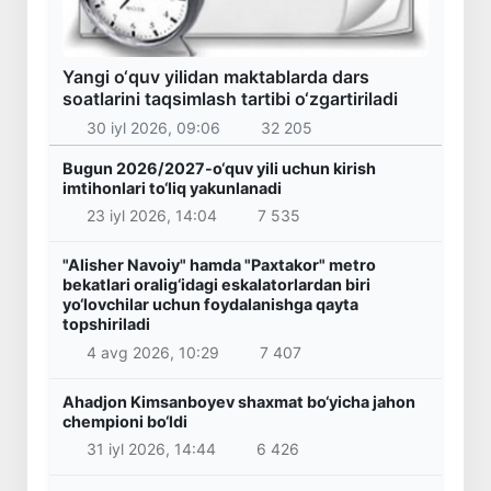
Yangi o‘quv yilidan maktablarda dars
soatlarini taqsimlash tartibi o‘zgartiriladi
30 iyl 2026, 09:06
32 205
Bugun 2026/2027-o‘quv yili uchun kirish
imtihonlari to‘liq yakunlanadi
23 iyl 2026, 14:04
7 535
"Alisher Navoiy" hamda "Paxtakor" metro
bekatlari oralig‘idagi eskalatorlardan biri
yo‘lovchilar uchun foydalanishga qayta
topshiriladi
4 avg 2026, 10:29
7 407
Ahadjon Kimsanboyev shaxmat bo‘yicha jahon
chempioni bo‘ldi
31 iyl 2026, 14:44
6 426