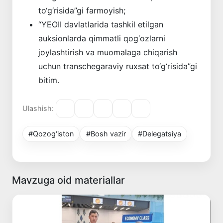
to‘g‘risida”gi farmoyish;
“YEOII davlatlarida tashkil etilgan
auksionlarda qimmatli qog‘ozlarni
joylashtirish va muomalaga chiqarish
uchun transchegaraviy ruxsat to‘g‘risida”gi
bitim.
Ulashish:
#Qozog‘iston
#Bosh vazir
#Delegatsiya
Mavzuga oid materiallar