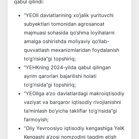
qabul qilindi:
“YEOII davlatlarining xo‘jalik yurituvchi
subyektlari tomonidan agrosanoat
majmuasi sohasida qo‘shma loyihalarni
amalga oshirishda moliyaviy qo‘llab-
quvvatlash mexanizmlaridan foydalanish
to‘g‘risida”gi topshiriq;
“YEHKning 2024-yilda qabul qilingan
ayrim qarorlari bajarilishi holati
to‘g‘risida”gi topshiriq;
“YEOIIga a’zo davlatlardagi makroiqtisodiy
vaziyat va barqaror iqtisodiy rivojlanishni
ta’minlash bo‘yicha takliflar to‘g‘risida”gi
farmoyish;
“Oliy Yevroosiyo iqtisodiy kengashiga YeIK
Kengashi a’zosi nomzodini taqdim etish