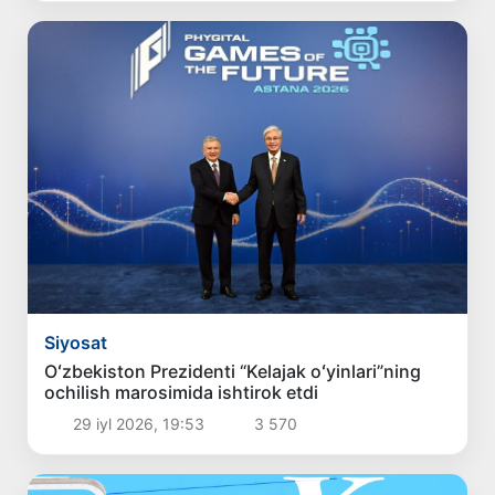
Siyosat
Oʻzbekiston Prezidenti “Kelajak oʻyinlari”ning
ochilish marosimida ishtirok etdi
29 iyl 2026, 19:53
3 570