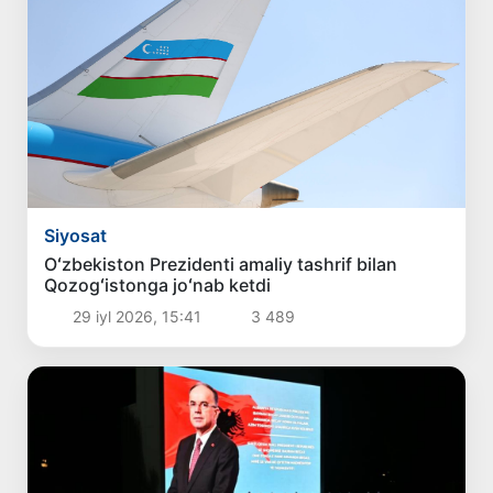
Siyosat
Oʻzbekiston Prezidenti amaliy tashrif bilan
Qozogʻistonga joʻnab ketdi
29 iyl 2026, 15:41
3 489