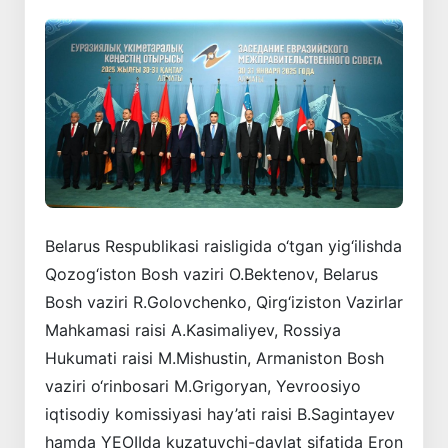
Belarus Respublikasi raisligida o‘tgan yig‘ilishda
Qozog‘iston Bosh vaziri O.Bektenov, Belarus
Bosh vaziri R.Golovchenko, Qirg‘iziston Vazirlar
Mahkamasi raisi A.Kasimaliyev, Rossiya
Hukumati raisi M.Mishustin, Armaniston Bosh
vaziri o‘rinbosari M.Grigoryan, Yevroosiyo
iqtisodiy komissiyasi hay’ati raisi B.Sagintayev
hamda YEOIIda kuzatuvchi-davlat sifatida Eron