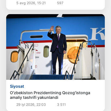
5 avg 2026, 15:21
597
Siyosat
Oʻzbekiston Prezidentining Qozogʻistonga
amaliy tashrifi yakunlandi
29 iyl 2026, 22:03
3 511