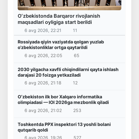
Oʻzbekistonda Barqaror rivojlanish
maqsadlari oyligiga start berildi
6 avg 2026, 22:21
11
Rossiyada qiyin vaziyatda qolgan yuzlab
o‘zbekistonliklar ortga qaytarildi
6 avg 2026, 22:05
65
2030 yilgacha xavfli chiqindilarni qayta ishlash
darajasi 20 foizga yetkaziladi
6 avg 2026, 21:18
12
Oʻzbekiston ilk bor Xalqaro informatika
olimpiadasi — IOI 2026ga mezbonlik qiladi
6 avg 2026, 21:02
253
Toshkentda PPX inspektori 13 yoshli bolani
qutqarib qoldi
6 avg 2026, 19:26
527