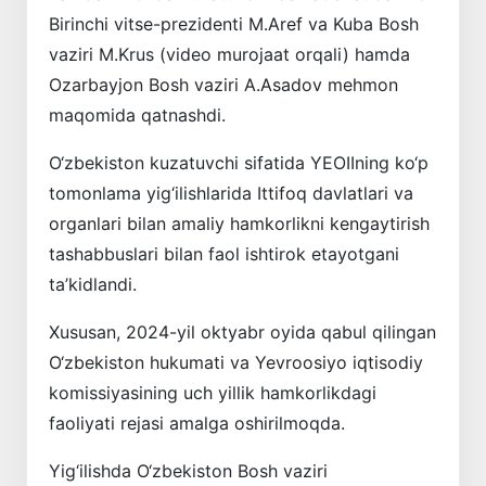
Birinchi vitse-prezidenti M.Aref va Kuba Bosh
vaziri M.Krus (video murojaat orqali) hamda
Ozarbayjon Bosh vaziri A.Asadov mehmon
maqomida qatnashdi.
O‘zbekiston kuzatuvchi sifatida YEOIIning ko‘p
tomonlama yig‘ilishlarida Ittifoq davlatlari va
organlari bilan amaliy hamkorlikni kengaytirish
tashabbuslari bilan faol ishtirok etayotgani
ta’kidlandi.
Xususan, 2024-yil oktyabr oyida qabul qilingan
O‘zbekiston hukumati va Yevroosiyo iqtisodiy
komissiyasining uch yillik hamkorlikdagi
faoliyati rejasi amalga oshirilmoqda.
Yig‘ilishda O‘zbekiston Bosh vaziri