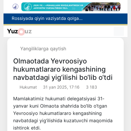
2030 yilgacha xavfli chiqindilarni qayta ishlash darajasi 20 foizga yetkaziladi
Oʻzbekiston ilk bor Xalqaro informatika olimpiadasi — IOI 2026ga mezbonlik qiladi
Yuz
uz
Toshkentda PPX inspektori 13 yoshli bolani qutqarib qoldi
Oʻzbekistonda Barqaror rivojlanish maqsadlari oyligiga start berildi
Yangiliklarga qaytish
Rossiyada qiyin vaziyatda qolgan yuzlab o‘zbekistonliklar ortga qaytarildi
Olmaotada Yevroosiyo
hukumatlararo kengashining
navbatdagi yig‘ilishi bo‘lib o‘tdi
Hukumat
31 yan 2025, 17:16
3 183
Mamlakatimiz hukumati delegatsiyasi 31-
yanvar kuni Olmaota shahrida bo‘lib o‘tgan
Yevroosiyo hukumatlararo kengashining
navbatdagi yig‘ilishida kuzatuvchi maqomida
ishtirok etdi.