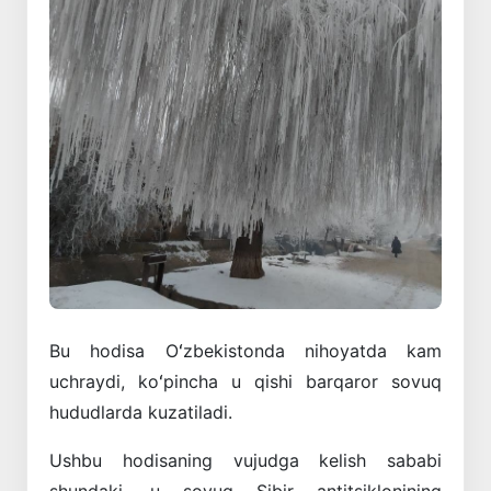
Bu hodisa Oʻzbekistonda nihoyatda kam
uchraydi, koʻpincha u qishi barqaror sovuq
hududlarda kuzatiladi.
Ushbu hodisaning vujudga kelish sababi
shundaki, u sovuq Sibir antitsiklonining