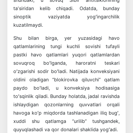
taʼsiridan kelib chiqadi. Odatda, bunday
sinoptik vaziyatda yogʻingarchilik
kuzatilmaydi.
Shu bilan birga, yer yuzasidagi havo
qatlamlarining tungi kuchli sovishi tufayli
pastki havo qatlamlari yuqori qatlamlardan
sovuqroq boʻlganda, haroratni teskari
oʻzgarishi sodir boʻladi. Natijada konveksiyani
oldini oladigan “blokirovka qiluvchi” qatlam
paydo boʻladi, u konveksiya hodisasiga
toʻsqinlik qiladi. Bunday holatda, jadal ravishda
ishlaydigan qozonlarning quvvatlari orqali
havoga koʻp miqdorda tashlanadigan iliq bugʻ,
xuddi shu qatlamga “urilib” tushgandek,
quyuqlashadi va qor donalari shaklida yogʻadi.