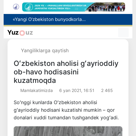
Oltoy kompaniyasi O‘zbekistonda fitoterapevtik mahsulotlar ishlab chiqarishni rejalashtirmoqda
Vakant o‘rinlarga o‘qishga kirish imkoniyati yaratiladi
Yuz
uz
Ota 5 yillik alimentni oldindan to‘lab, xorijga chiqish cheklovini bekor qildi
Pavel Durov Toshkentda boshlangan Xalqaro informatika olimpiadasi haqida post qoldirdi
Yangiliklarga qaytish
«Yangi O‘zbekiston bunyodkorlari» tanlovi g‘oliblari taqdirlandi
Oʻzbekiston aholisi gʻayrioddiy
ob-havo hodisasini
kuzatmoqda
Mamlakatimizda
6 yan 2021, 16:51
2 465
Soʻnggi kunlarda Oʻzbekiston aholisi
gʻayrioddiy hodisani kuzatishi mumkin – qor
donalari xuddi tumandan tushgandek yogʻadi.