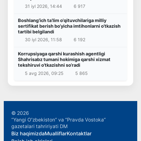
31 iyl 2026, 14:44
6 917
Boshlang‘ich ta’lim o‘qituvchilariga milliy
sertifikat berish bo‘yicha imtihonlarni o‘tkazish
tartibi belgilandi
30 iyl 2026, 11:58
6 192
Korrupsiyaga qarshi kurashish agentligi
Shahrisabz tumani hokimiga qarshi xizmat
tekshiruvi o‘tkazishni so‘radi
5 avg 2026, 09:25
5 865
© 2026
“Yangi Oʻzbekiston” va “Pravda Vostoka”
gazetalari tahririyati DM
Biz haqimizda
Mualliflar
Kontaktlar