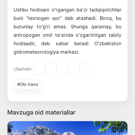
Ushbu hodisani oʻrgangan baʼzi tadqiqotchilar
buni “texnogen qor” deb atashadi. Biroq, bu
butunlay toʻgʻri emas. Shunga qaramay, bu
antropogen omil taʼsirida oʻzgartirilgan tabiiy
hodisadir, deb xabar beradi Oʻzbekiston
gidrometeorologiya markazi.
Ulashish:
#Ob-havo
Mavzuga oid materiallar