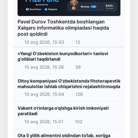
Pavel Durov Toshkentda boshlangan
Xalqaro informatika olimpiadasi haqida
post qoldirdi
10 avg 2026, 15:33
12
«Yangi O‘zbekiston bunyodkorlari» tanlovi
g‘oliblari taqdirlandi
10 avg 2026, 15:28
39
Oltoy kompaniyasi O‘zbekistonda fitoterapevtik
mahsulotlar ishlab chiqarishni rejalashtirmoqda
10 avg 2026, 15:04
126
Vakant o‘rinlarga o‘qishga kirish imkoniyati
yaratiladi
10 avg 2026, 15:01
102
Ota 5 yillik alimentni oldindan to‘lab, xorijga