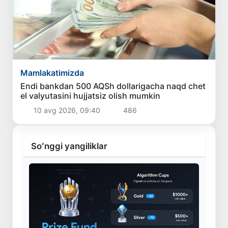
Mamlakatimizda
Endi bankdan 500 AQSh dollarigacha naqd chet
el valyutasini hujjatsiz olish mumkin
10 avg 2026, 09:40
486
Soʻnggi yangiliklar