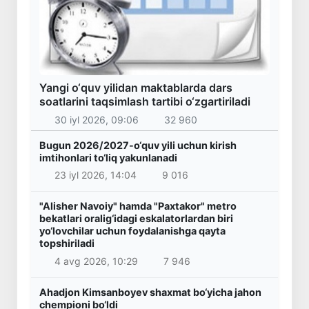
Yangi o‘quv yilidan maktablarda dars
soatlarini taqsimlash tartibi o‘zgartiriladi
30 iyl 2026, 09:06
32 960
Bugun 2026/2027-o‘quv yili uchun kirish
imtihonlari to‘liq yakunlanadi
23 iyl 2026, 14:04
9 016
"Alisher Navoiy" hamda "Paxtakor" metro
bekatlari oralig‘idagi eskalatorlardan biri
yo‘lovchilar uchun foydalanishga qayta
topshiriladi
4 avg 2026, 10:29
7 946
Ahadjon Kimsanboyev shaxmat bo‘yicha jahon
chempioni bo‘ldi