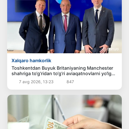
Xalqaro hamkorlik
Toshkentdan Buyuk Britaniyaning Manchester
shahriga to‘g‘ridan to‘g‘ri aviaqatnovlarni yo‘lga
qo‘yish masalasi ko‘rib chiqilmoqda
7 avg 2026, 13:23
847