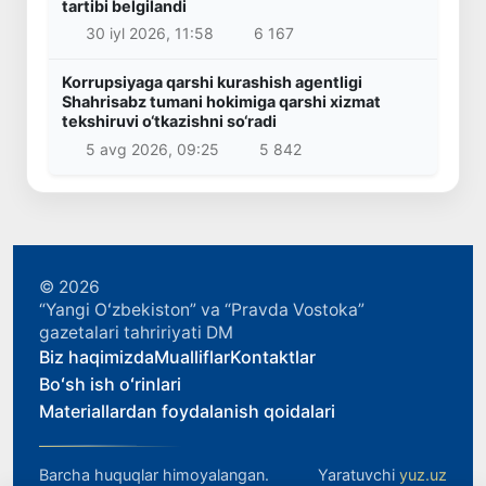
tartibi belgilandi
30 iyl 2026, 11:58
6 167
Korrupsiyaga qarshi kurashish agentligi
Shahrisabz tumani hokimiga qarshi xizmat
tekshiruvi o‘tkazishni so‘radi
5 avg 2026, 09:25
5 842
© 2026
“Yangi Oʻzbekiston” va “Pravda Vostoka”
gazetalari tahririyati DM
Biz haqimizda
Mualliflar
Kontaktlar
Boʻsh ish oʻrinlari
Materiallardan foydalanish qoidalari
Barcha huquqlar himoyalangan.
Yaratuvchi
yuz.uz