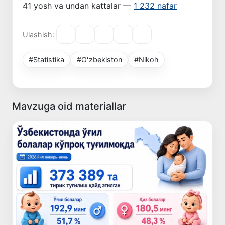
41 yosh va undan kattalar —
1 232 nafar
Ulashish:
#Statistika
#Oʻzbekiston
#Nikoh
Mavzuga oid materiallar