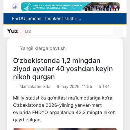
FarDU jamoasi Toshkent shahriga uch kunlik sayohat uyushtirdi
Urganch davlat universiteti «Qovun sayli — 2026» festivalida 3-o‘rinni egalladi
O‘zbekistonda o‘g‘il bolalar ko‘proq tug‘ilmoqda
Yuz
uz
Kadastrlar palatasi filiali rahbari pora bilan qo‘lga tushdi
Endi bankdan 500 AQSh dollarigacha naqd chet el valyutasini hujjatsiz olish mumkin
Yangiliklarga qaytish
O‘zbekistonda 1,2 mingdan
ziyod ayollar 40 yoshdan keyin
nikoh qurgan
Mamlakatimizda
8 may 2026, 11:55
5 184
Milliy statistika qo‘mitasi ma’lumotlariga ko‘ra,
O‘zbekistonda 2026-yilning yanvar-mart
oylarida FHDYO organlarida 42,3 mingta nikoh
qayd etilgan.