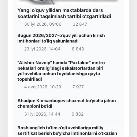
Yangi o‘quv yilidan maktablarda dars
soatlarini taqsimlash tartibi o‘zgartiriladi
30 iyl 2026, 09:06
32 847
Bugun 2026/2027-o‘quv yili uchun kirish
imtihonlari to‘liq yakunlanadi
23 iyl 2026, 14:04
8 848
"Alisher Navoiy" hamda "Paxtakor" metro
bekatlari oralig‘idagi eskalatorlardan biri
yo‘lovchilar uchun foydalanishga qayta
topshiriladi
4 avg 2026, 10:29
7 927
Ahadjon Kimsanboyev shaxmat bo‘yicha jahon
chempioni bo‘ldi
31 iyl 2026, 14:44
6 882
Boshlang‘ich ta’lim o‘qituvchilariga milliy
sertifikat berish bo‘yicha imtihonlarni o‘tkazish