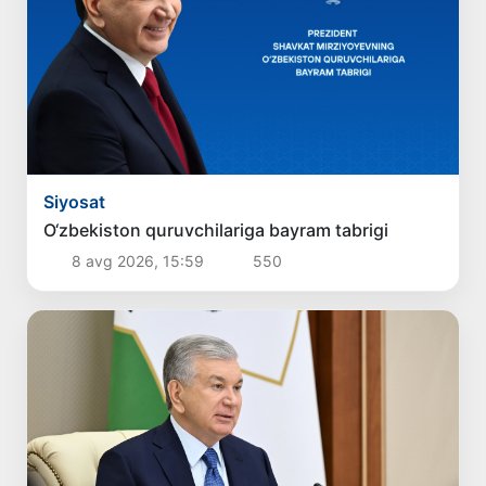
Siyosat
O‘zbekiston quruvchilariga bayram tabrigi
8 avg 2026, 15:59
550