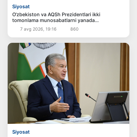
Siyosat
O‘zbekiston va AQSh Prezidentlari ikki
tomonlama munosabatlarni yanada
mustahkamlash istiqbollarini muhokama qildilar
7 avg 2026, 19:16
860
Siyosat