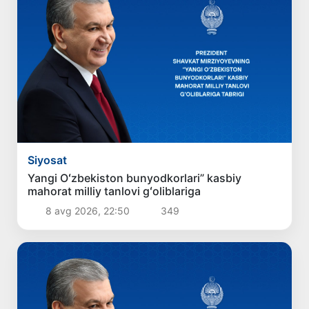
Siyosat
Yangi Oʻzbekiston bunyodkorlari” kasbiy
mahorat milliy tanlovi gʻoliblariga
8 avg 2026, 22:50
349