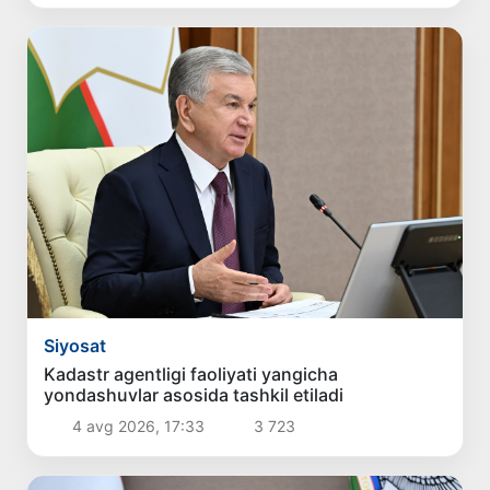
Siyosat
Kadastr agentligi faoliyati yangicha
yondashuvlar asosida tashkil etiladi
4 avg 2026, 17:33
3 723