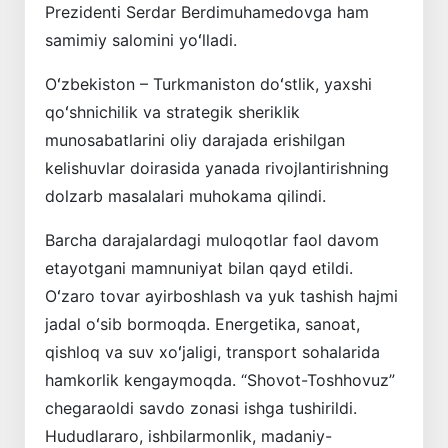
Prezidenti Serdar Berdimuhamedovga ham
samimiy salomini yoʻlladi.
Oʻzbekiston – Turkmaniston doʻstlik, yaxshi
qoʻshnichilik va strategik sheriklik
munosabatlarini oliy darajada erishilgan
kelishuvlar doirasida yanada rivojlantirishning
dolzarb masalalari muhokama qilindi.
Barcha darajalardagi muloqotlar faol davom
etayotgani mamnuniyat bilan qayd etildi.
Oʻzaro tovar ayirboshlash va yuk tashish hajmi
jadal oʻsib bormoqda. Energetika, sanoat,
qishloq va suv xoʻjaligi, transport sohalarida
hamkorlik kengaymoqda. “Shovot-Toshhovuz”
chegaraoldi savdo zonasi ishga tushirildi.
Hududlararo, ishbilarmonlik, madaniy-