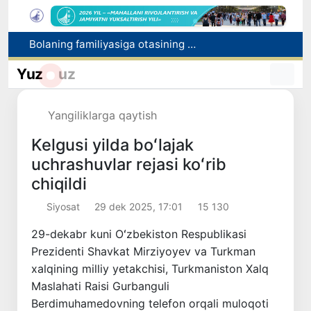
Bolaning familiyasiga otasining ismini berishga ruxsat beriladi
Behruz Karimov faoliyatini Shveytsariyaning «Lugano» klubida davom ettiradi
Yuz
uz
Ekstremistik tashkilotlar va materiallarning elektron reyestri yuritiladi
Oʻzbekistonda 2025 yilda korrupsiyaga oid jinoyatlar boʻyicha 7 517 nafar shaxs javobgarlikka tortilgan
Yangiliklarga qaytish
Chexiya va Slovakiyada ishlamoqchi bo‘lgan tibbiyot mutaxassislari ro‘yxatga olinadi
Kelgusi yilda boʻlajak
uchrashuvlar rejasi koʻrib
chiqildi
Siyosat
29 dek 2025, 17:01
15 130
29-dekabr kuni Oʻzbekiston Respublikasi
Prezidenti Shavkat Mirziyoyev va Turkman
xalqining milliy yetakchisi, Turkmaniston Xalq
Maslahati Raisi Gurbanguli
Berdimuhamedovning telefon orqali muloqoti