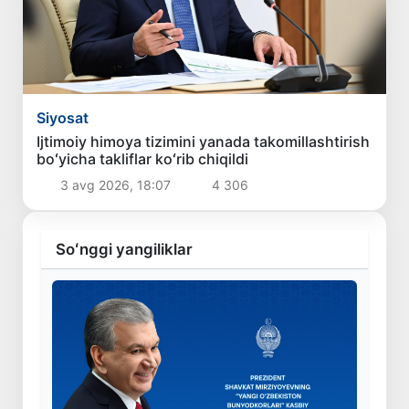
Siyosat
Ijtimoiy himoya tizimini yanada takomillashtirish
boʻyicha takliflar koʻrib chiqildi
3 avg 2026, 18:07
4 306
Soʻnggi yangiliklar