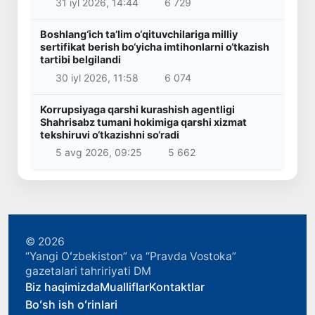
31 iyl 2026, 14:44
6 729
Boshlang‘ich ta’lim o‘qituvchilariga milliy
sertifikat berish bo‘yicha imtihonlarni o‘tkazish
tartibi belgilandi
30 iyl 2026, 11:58
6 074
Korrupsiyaga qarshi kurashish agentligi
Shahrisabz tumani hokimiga qarshi xizmat
tekshiruvi o‘tkazishni so‘radi
5 avg 2026, 09:25
5 662
© 2026
“Yangi Oʻzbekiston” va “Pravda Vostoka”
gazetalari tahririyati DM
Biz haqimizda
Mualliflar
Kontaktlar
Boʻsh ish oʻrinlari