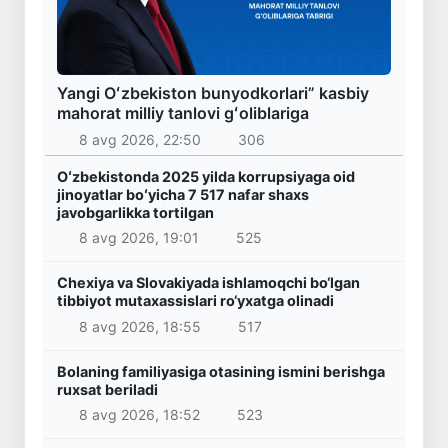
Yangi Oʻzbekiston bunyodkorlari” kasbiy
mahorat milliy tanlovi gʻoliblariga
8 avg 2026, 22:50
306
Oʻzbekistonda 2025 yilda korrupsiyaga oid
jinoyatlar boʻyicha 7 517 nafar shaxs
javobgarlikka tortilgan
8 avg 2026, 19:01
525
Chexiya va Slovakiyada ishlamoqchi bo‘lgan
tibbiyot mutaxassislari ro‘yxatga olinadi
8 avg 2026, 18:55
517
Bolaning familiyasiga otasining ismini berishga
ruxsat beriladi
8 avg 2026, 18:52
523