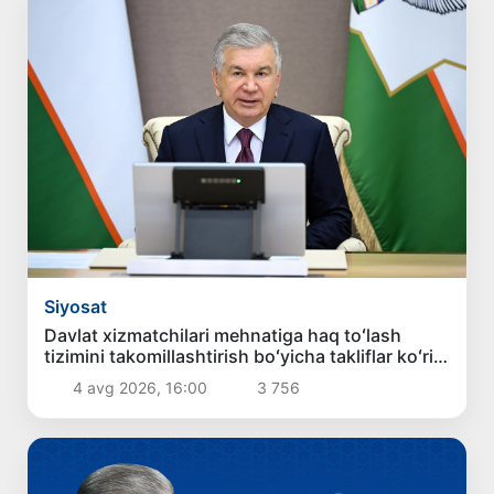
Siyosat
Davlat xizmatchilari mehnatiga haq toʻlash
tizimini takomillashtirish boʻyicha takliflar koʻrib
chiqildi
4 avg 2026, 16:00
3 756