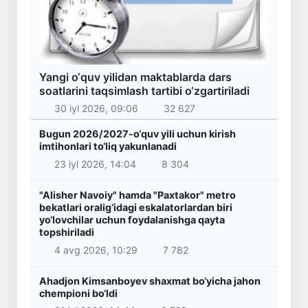
Yangi o‘quv yilidan maktablarda dars
soatlarini taqsimlash tartibi o‘zgartiriladi
30 iyl 2026, 09:06
32 627
Bugun 2026/2027-o‘quv yili uchun kirish
imtihonlari to‘liq yakunlanadi
23 iyl 2026, 14:04
8 304
"Alisher Navoiy" hamda "Paxtakor" metro
bekatlari oralig‘idagi eskalatorlardan biri
yo‘lovchilar uchun foydalanishga qayta
topshiriladi
4 avg 2026, 10:29
7 782
Ahadjon Kimsanboyev shaxmat bo‘yicha jahon
chempioni bo‘ldi