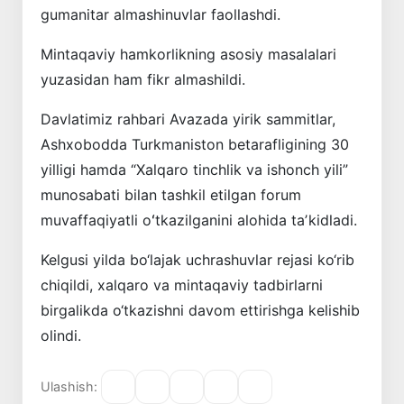
gumanitar almashinuvlar faollashdi.
Mintaqaviy hamkorlikning asosiy masalalari
yuzasidan ham fikr almashildi.
Davlatimiz rahbari Avazada yirik sammitlar,
Ashxobodda Turkmaniston betarafligining 30
yilligi hamda “Xalqaro tinchlik va ishonch yili”
munosabati bilan tashkil etilgan forum
muvaffaqiyatli oʻtkazilganini alohida taʼkidladi.
Kelgusi yilda bo‘lajak uchrashuvlar rejasi ko‘rib
chiqildi, xalqaro va mintaqaviy tadbirlarni
birgalikda o‘tkazishni davom ettirishga kelishib
olindi.
Ulashish: