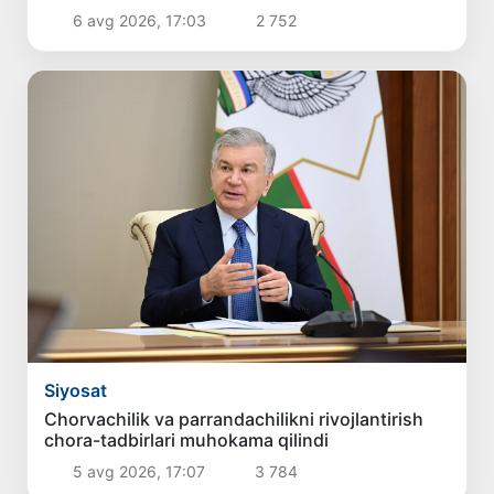
6 avg 2026, 17:03
2 752
Siyosat
Chorvachilik va parrandachilikni rivojlantirish
chora-tadbirlari muhokama qilindi
5 avg 2026, 17:07
3 784