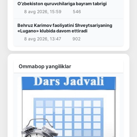
O‘zbekiston quruvchilariga bayram tabrigi
8 avg 2026, 15:59
546
Behruz Karimov faoliyatini Shveytsariyaning
«Lugano» klubida davom ettiradi
8 avg 2026, 13:47
902
Ommabop yangiliklar