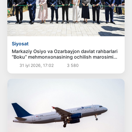
Siyosat
Markaziy Osiyo va Ozarbayjon davlat rahbarlari
“Boku” mehmonxonasining ochilish marosimida
ishtirok etdilar
31 iyl 2026, 17:02
3 580