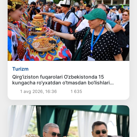
Turizm
Qirg‘iziston fuqarolari O‘zbekistonda 15
kungacha ro‘yxatdan o‘tmasdan bo‘lishlari
mumkin
1 avg 2026, 16:36
1 635