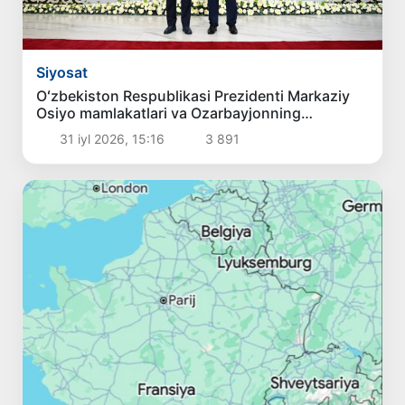
Siyosat
Oʻzbekiston Respublikasi Prezidenti Markaziy
Osiyo mamlakatlari va Ozarbayjonning
mintaqaviy hamkorligini rivojlantirish
31 iyl 2026, 15:16
3 891
istiqbollarini belgilab berdi