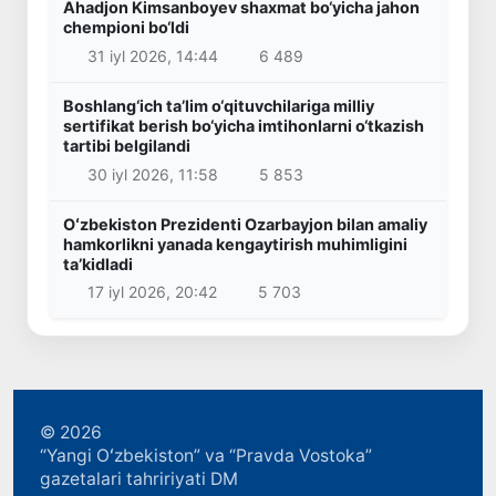
Ahadjon Kimsanboyev shaxmat bo‘yicha jahon
chempioni bo‘ldi
31 iyl 2026, 14:44
6 489
Boshlang‘ich ta’lim o‘qituvchilariga milliy
sertifikat berish bo‘yicha imtihonlarni o‘tkazish
tartibi belgilandi
30 iyl 2026, 11:58
5 853
Oʻzbekiston Prezidenti Ozarbayjon bilan amaliy
hamkorlikni yanada kengaytirish muhimligini
taʼkidladi
17 iyl 2026, 20:42
5 703
© 2026
“Yangi Oʻzbekiston” va “Pravda Vostoka”
gazetalari tahririyati DM