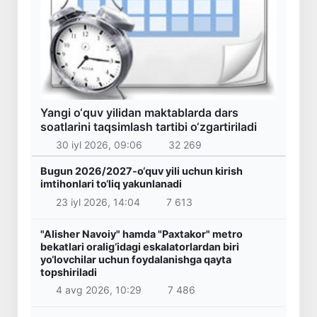
Yangi o‘quv yilidan maktablarda dars
soatlarini taqsimlash tartibi o‘zgartiriladi
30 iyl 2026, 09:06
32 269
Bugun 2026/2027-o‘quv yili uchun kirish
imtihonlari to‘liq yakunlanadi
23 iyl 2026, 14:04
7 613
"Alisher Navoiy" hamda "Paxtakor" metro
bekatlari oralig‘idagi eskalatorlardan biri
yo‘lovchilar uchun foydalanishga qayta
topshiriladi
4 avg 2026, 10:29
7 486