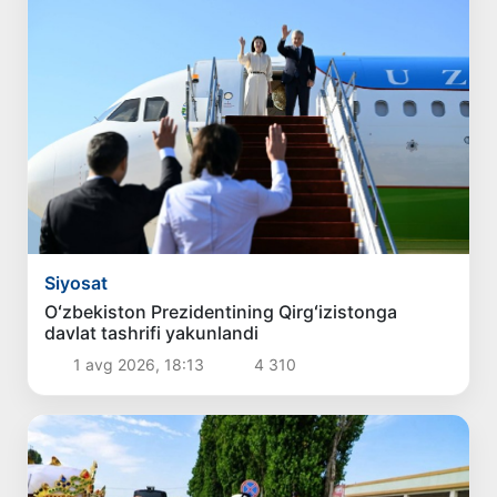
Siyosat
Oʻzbekiston Prezidentining Qirgʻizistonga
davlat tashrifi yakunlandi
1 avg 2026, 18:13
4 310