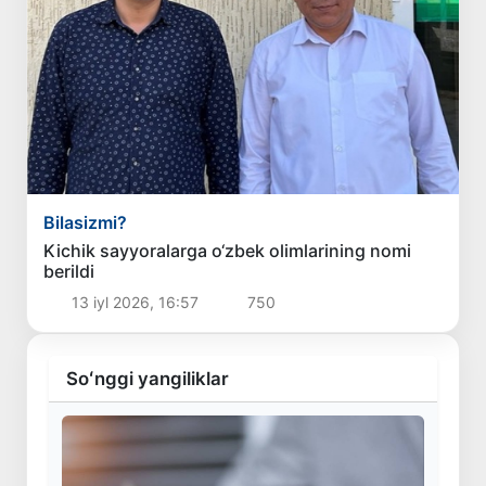
Bilasizmi?
Kichik sayyoralarga o‘zbek olimlarining nomi
berildi
13 iyl 2026, 16:57
750
Soʻnggi yangiliklar