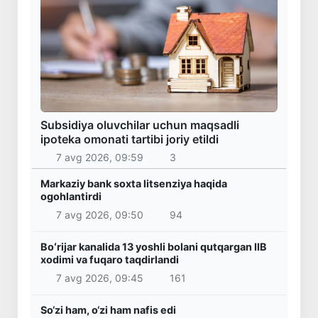
Subsidiya oluvchilar uchun maqsadli
ipoteka omonati tartibi joriy etildi
7 avg 2026, 09:59
3
Markaziy bank soxta litsenziya haqida
ogohlantirdi
7 avg 2026, 09:50
94
Boʻrijar kanalida 13 yoshli bolani qutqargan IIB
xodimi va fuqaro taqdirlandi
7 avg 2026, 09:45
161
So‘zi ham, o‘zi ham nafis edi