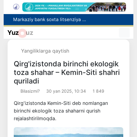
Markaziy bank soxta litsenziya haqida ogohlantirdi
Boʻrijar kanalida 13 yoshli bolani qutqargan IIB xodimi va fuqaro taqdirlandi
Yuz
uz
So‘zi ham, o‘zi ham nafis edi
Orzular ro‘yobin ko‘rgan taqdirlar
Yangiliklarga qaytish
Subsidiya oluvchilar uchun maqsadli ipoteka omonati tartibi joriy etildi
Qirg'izistonda birinchi ekologik
toza shahar – Kemin-Siti shahri
quriladi
Bilasizmi?
30 yan 2025, 10:34
1 849
Qirg'izistonda Kemin-Siti deb nomlangan
birinchi ekologik toza shaharni qurish
rejalashtirilmoqda.