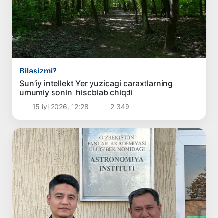
Bilasizmi?
Sun’iy intellekt Yer yuzidagi daraxtlarning
umumiy sonini hisoblab chiqdi
15 iyl 2026, 12:28
2 349