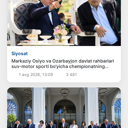
Siyosat
Markaziy Osiyo va Ozarbayjon davlat rahbarlari
suv-motor sporti bo‘yicha chempionatning
ochilishida ishtirok etdilar
1 avg 2026, 13:09
3 481