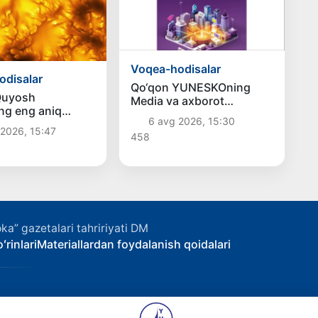
Voqea-hodisalar
odisalar
Qo‘qon YUNESKOning
Quyosh
Media va axborot
ng eng aniq
savodxonligi bo‘yicha
6 avg 2026, 15:30
ni e’lon qilishdi
Global alyansiga qo‘shildi
2026, 15:47
458
ka” gazetalari tahririyati DM
ʻrinlari
Materiallardan foydalanish qoidalari