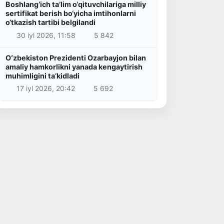
Boshlang‘ich ta’lim o‘qituvchilariga milliy
sertifikat berish bo‘yicha imtihonlarni
o‘tkazish tartibi belgilandi
30 iyl 2026, 11:58
5 842
Oʻzbekiston Prezidenti Ozarbayjon bilan
amaliy hamkorlikni yanada kengaytirish
muhimligini taʼkidladi
17 iyl 2026, 20:42
5 692