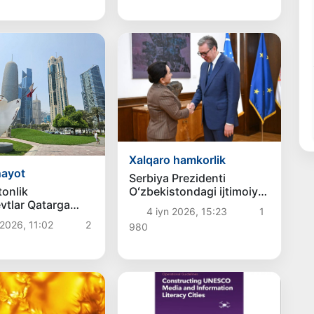
Xalqaro hamkorlik
hayot
Serbiya Prezidenti
Oʻzbekistondagi ijtimoiy-
tonlik
iqtisodiy taraqqiyot
vtlar Qatarga
4 iyn 2026, 15:23
1
surʼatlarini yuksak
lif etilmoqda:
 2026, 11:02
2
980
baholadi
aosh 2000
cha