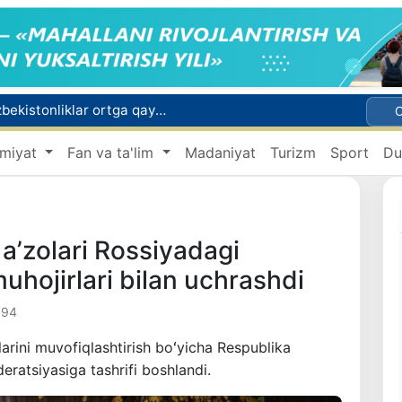
Rossiyada qiyin vaziyatda qolgan yuzlab o‘zbekistonliklar ortga qaytarildi
2030 yilgacha xavfli chiqindilarni qayta ishlash darajasi 20 foizga yetkaziladi
miyat
Fan va ta'lim
Madaniyat
Turizm
Sport
Du
Oʻzbekiston ilk bor Xalqaro informatika olimpiadasi — IOI 2026ga mezbonlik qiladi
 qutqarib qoldi
ri oyligiga start berildi
a’zolari Rossiyadagi
uhojirlari bilan uchrashdi
194
larini muvofiqlashtirish boʻyicha Respublika
eratsiyasiga tashrifi boshlandi.