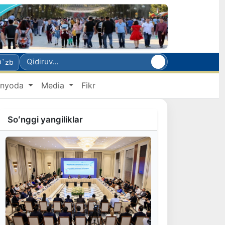
O`zb
nyoda
Media
Fikr
Soʻnggi yangiliklar