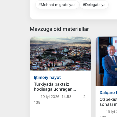
#Mehnat migratsiyasi
#Delegatsiya
Mavzuga oid materiallar
Ijtimoiy hayot
Turkiyada baxtsiz
hodisaga uchragan
Xalqaro 
o‘zbekistonlik ayol
19 iyl 2026, 14:53
2
Vatanga qaytarildi
O‘zbekist
138
sohasi m
Chexiyad
19 iyl
imkoniyat