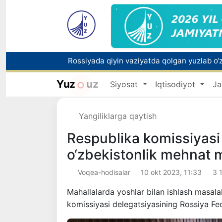
Yuz
uz
Siyosat
Iqtisodiyot
Ja
Toshkentda PPX inspektori 13 yoshli bolani
Yangiliklarga qaytish
Oʻzbekistonda Barqaror rivojlanish maqsadla
Respublika komissiyasi 
o‘zbekistonlik mehnat m
Voqea-hodisalar
10 okt 2023, 11:33
3 
Mahallalarda yoshlar bilan ishlash masala
komissiyasi delegatsiyasining Rossiya Fed