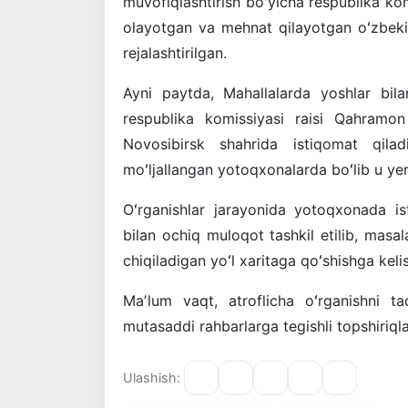
muvofiqlashtirish boʻyicha respublika ko
olayotgan va mehnat qilayotgan oʻzbekist
rejalashtirilgan.
Ayni paytda, Mahallalarda yoshlar bilan
respublika komissiyasi raisi Qahramon
Novosibirsk shahrida istiqomat qilad
moʻljallangan yotoqxonalarda boʻlib u yerd
Oʻrganishlar jarayonida yotoqxonada is
bilan ochiq muloqot tashkil etilib, masala
chiqiladigan yoʻl xaritaga qoʻshishga kelis
Maʼlum vaqt, atroflicha oʻrganishni t
mutasaddi rahbarlarga tegishli topshiriqlar
Ulashish: