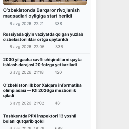
Oʻzbekistonda Barqaror rivojlanish
maqsadlari oyligiga start berildi
6 avg 2026, 22:21
338
Rossiyada qiyin vaziyatda qolgan yuzlab
o‘zbekistonliklar ortga qaytarildi
6 avg 2026, 22:05
336
2030 yilgacha xavfli chiqindilarni qayta
ishlash darajasi 20 foizga yetkaziladi
6 avg 2026, 21:18
420
Oʻzbekiston ilk bor Xalqaro informatika
olimpiadasi — IOI 2026ga mezbonlik
qiladi
6 avg 2026, 21:02
481
Toshkentda PPX inspektori 13 yoshli
bolani qutqarib qoldi
6 avg 2026, 19:26
698