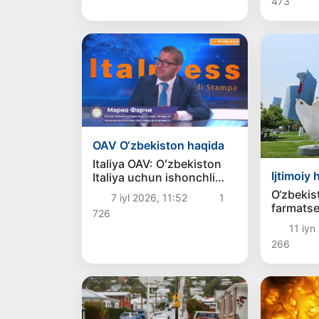
473
OAV O‘zbеkiston haqida
Italiya OAV: Oʻzbekiston
Ijtimoiy 
Italiya uchun ishonchli
mehnat hamkoriga
O‘zbekis
7 iyl 2026, 11:52
1
aylanmoqda
farmatse
726
ishga tak
11 iyn
oylik m
266
dollarga