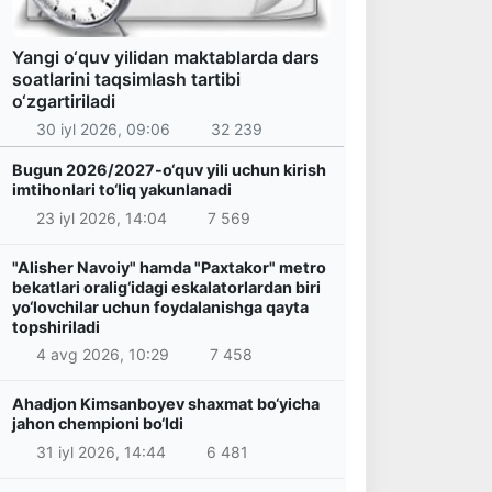
Yangi o‘quv yilidan maktablarda dars
soatlarini taqsimlash tartibi
o‘zgartiriladi
30 iyl 2026, 09:06
32 239
Bugun 2026/2027-o‘quv yili uchun kirish
imtihonlari to‘liq yakunlanadi
23 iyl 2026, 14:04
7 569
"Alisher Navoiy" hamda "Paxtakor" metro
bekatlari oralig‘idagi eskalatorlardan biri
yo‘lovchilar uchun foydalanishga qayta
topshiriladi
4 avg 2026, 10:29
7 458
Ahadjon Kimsanboyev shaxmat bo‘yicha
jahon chempioni bo‘ldi
31 iyl 2026, 14:44
6 481