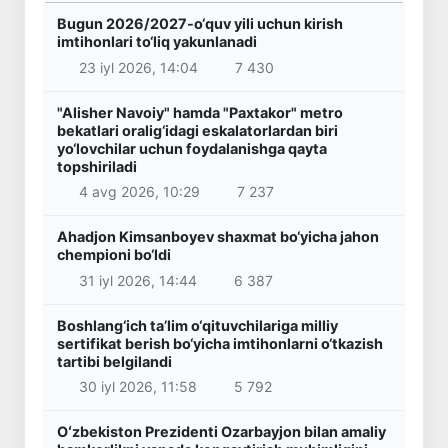
Bugun 2026/2027-o‘quv yili uchun kirish
imtihonlari to‘liq yakunlanadi
23 iyl 2026, 14:04
7 430
"Alisher Navoiy" hamda "Paxtakor" metro
bekatlari oralig‘idagi eskalatorlardan biri
yo‘lovchilar uchun foydalanishga qayta
topshiriladi
4 avg 2026, 10:29
7 237
Ahadjon Kimsanboyev shaxmat bo‘yicha jahon
chempioni bo‘ldi
31 iyl 2026, 14:44
6 387
Boshlang‘ich ta’lim o‘qituvchilariga milliy
sertifikat berish bo‘yicha imtihonlarni o‘tkazish
tartibi belgilandi
30 iyl 2026, 11:58
5 792
Oʻzbekiston Prezidenti Ozarbayjon bilan amaliy