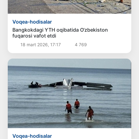
Voqea-hodisalar
Bangkokdagi YTH oqibatida O‘zbekiston
fuqarosi vafot etdi
18 mart 2026, 17:17
4 769
Voqea-hodisalar