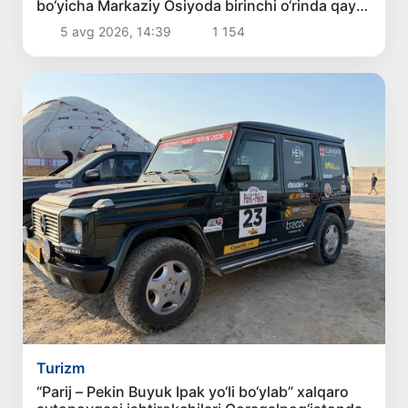
bo‘yicha Markaziy Osiyoda birinchi o‘rinda qayd
etildi
5 avg 2026, 14:39
1 154
Turizm
“Parij – Pekin Buyuk Ipak yo‘li bo‘ylab” xalqaro