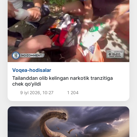
Voqea-hodisalar
Tailanddan olib kelingan narkotik tranzitiga
chek qo‘yildi
9 iyl 2026, 10:27
1 204