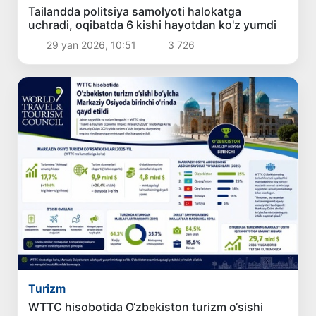
Tailandda politsiya samolyoti halokatga
uchradi, oqibatda 6 kishi hayotdan ko'z yumdi
29 yan 2026, 10:51
3 726
Turizm
WTTC hisobotida O‘zbekiston turizm o‘sishi