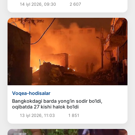
14 iyl 2026, 09:30
2 607
Voqea-hodisalar
Bangkokdagi barda yong‘in sodir bo‘ldi,
oqibatda 27 kishi halok bo‘ldi
13 iyl 2026, 11:03
1 851