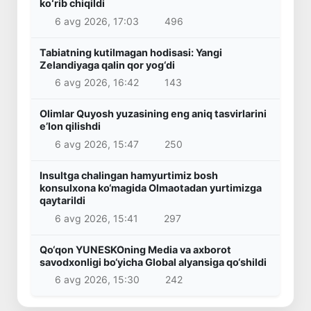
koʻrib chiqildi
6 avg 2026, 17:03
496
Tabiatning kutilmagan hodisasi: Yangi
Zelandiyaga qalin qor yog‘di
6 avg 2026, 16:42
143
Olimlar Quyosh yuzasining eng aniq tasvirlarini
e’lon qilishdi
6 avg 2026, 15:47
250
Insultga chalingan hamyurtimiz bosh
konsulxona ko‘magida Olmaotadan yurtimizga
qaytarildi
6 avg 2026, 15:41
297
Qo‘qon YUNESKOning Media va axborot
savodxonligi bo‘yicha Global alyansiga qo‘shildi
6 avg 2026, 15:30
242