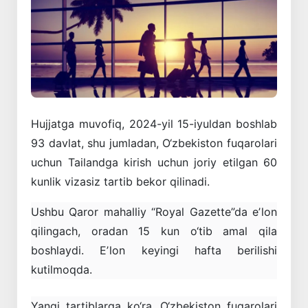
Hujjatga muvofiq, 2024-yil 15-iyuldan boshlab
93 davlat, shu jumladan, O‘zbekiston fuqarolari
uchun Tailandga kirish uchun joriy etilgan 60
kunlik vizasiz tartib bekor qilinadi.
Ushbu Qaror mahalliy “Royal Gazette”da eʼlon
qilingach, oradan 15 kun o‘tib amal qila
boshlaydi. Eʼlon keyingi hafta berilishi
kutilmoqda.
Yangi tartiblarga ko‘ra, O‘zbekiston fuqarolari