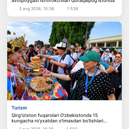
avtopoygasi ishtirokchilari Qoraqalpog‘istonda
3 avg 2026, 15:38
1 539
Turizm
Qirg‘iziston fuqarolari O‘zbekistonda 15
kungacha ro‘yxatdan o‘tmasdan bo‘lishlari
mumkin
1 avg 2026, 16:36
1 583