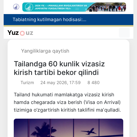
Olimlar Quyosh yuzasining eng aniq tasvirlarini e’lon qilishdi
Insultga chalingan hamyurtimiz bosh konsulxona ko‘magida Olmaotadan yurtimizga qaytarildi
Yuz
uz
Qo‘qon YUNESKOning Media va axborot savodxonligi bo‘yicha Global alyansiga qo‘shildi
Chorvachilik sohasida subsidiyalar ajratiladi
Yangiliklarga qaytish
Tabiatning kutilmagan hodisasi: Yangi Zelandiyaga qalin qor yog‘di
Tailandga 60 kunlik vizasiz
kirish tartibi bekor qilindi
Turizm
24 may 2026, 17:59
8 480
Tailand hukumati mamlakatga vizasiz kirish
hamda chegarada viza berish (Visa on Arrival)
tizimiga o‘zgartirish kiritish taklifini maʼqulladi.