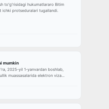
sh toʻgʻrisidagi hukumatlararo Bitim
ichki protseduralari tugallandi.
shi mumkin
oʻra, 2025-yil 1-yanvardan boshlab,
llik muassasalarida elektron viza...