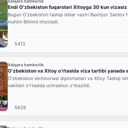
Xalqaro hamkorlik
Endi Oʻzbekiston fuqarolari Xitoyga 30 kun vizasiz
Bugun Oʻzbekiston tashqi ishlar vaziri Baxtiyor Saidov h
muhim Bitimni imzoladi.
5413
Xalqaro hamkorlik
Oʻzbekiston va Xitoy oʻrtasida viza tartibi yanada 
Oʻzbekiston elchixonasi diplomatlari va Xitoy Tashqi ish
vakillari oʻrtasida uchrashuv oʻtkazildi.
5628