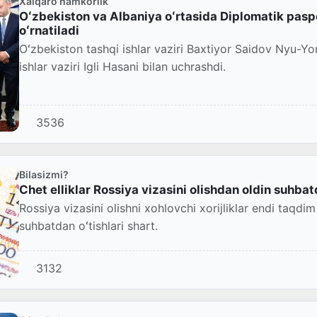
Xalqaro hamkorlik
Oʻzbekiston va Albaniya oʻrtasida Diplomatik paspo
oʻrnatiladi
Oʻzbekiston tashqi ishlar vaziri Baxtiyor Saidov Nyu-Y
ishlar vaziri Igli Hasani bilan uchrashdi.
3536
Bilasizmi?
Chet elliklar Rossiya vizasini olishdan oldin suhbat
Rossiya vizasini olishni xohlovchi xorijliklar endi taqdi
suhbatdan oʻtishlari shart.
3132