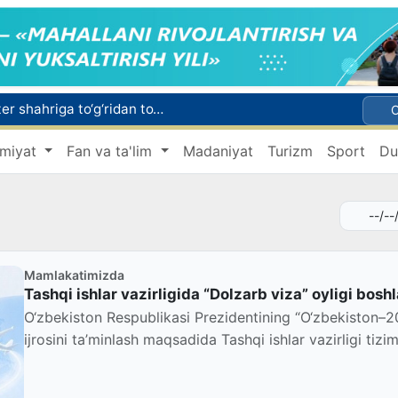
Toshkentdan Buyuk Britaniyaning Manchester shahriga to‘g‘ridan to‘g‘ri aviaqatnovlarni yo‘lga qo‘yish masalasi ko‘rib chiqilmoqda
Ekologik ekspertiza endi ekologik xavflarni oldindan boshqarish tizimiga aylanadi
miyat
Fan va ta'lim
Madaniyat
Turizm
Sport
Du
arajagacha isiydi
Oltoy Respublikasidan O‘zbekistonga 30 ming boshga yaqin qoramol yetkazib berildi
Xorijiy davlatlarga ishga yuborish bilan bog‘liq firibgarlik holatlari fosh etildi
Mamlakatimizda
Tashqi ishlar vazirligida “Dolzarb viza” oyligi bosh
O‘zbekiston Respublikasi Prezidentining “O‘zbekiston–20
ijrosini ta’minlash maqsadida Tashqi ishlar vazirligi tizim