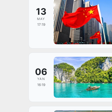
13
MAY
17:19
06
YAN
16:19