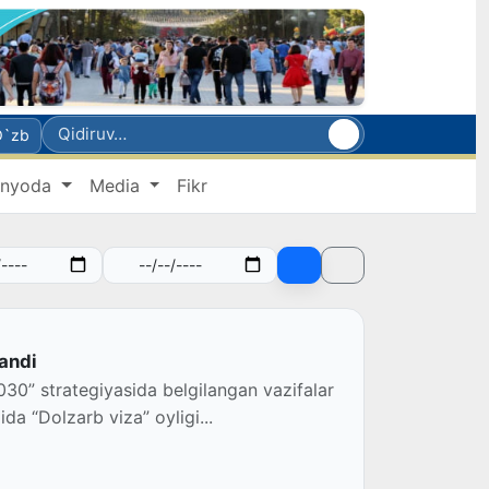
O`zb
nyoda
Media
Fikr
landi
30” strategiyasida belgilangan vazifalar
ida “Dolzarb viza” oyligi...