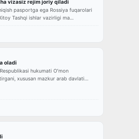
 vizasiz rejim joriy qiladi
hiqish pasportga ega Rossiya fuqarolari
toy Tashqi ishlar vazirligi ma...
a oladi
n Respublikasi hukumati Oʻmon
htirgani, xususan mazkur arab davlati
di