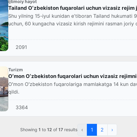
Ijtimoiy hayot
Tailand Oʻzbekiston fuqarolari uchun vizasiz rejim j
Shu yilning 15-iyul kunidan eʼtiboran Tailand hukumati 
uchun, 60 kungacha vizasiz kirish rejimini rasman joriy q
2091
Turizm
Oʻmon Oʻzbekiston fuqarolari uchun vizasiz rejimni 
Oʻmon Oʻzbekiston fuqarolariga mamlakatga 14 kun davomi
qildi.
3364
‹
1
2
›
Showing
1
to
12
of
17
results