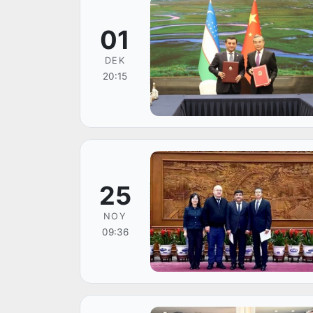
01
DEK
20:15
25
NOY
09:36