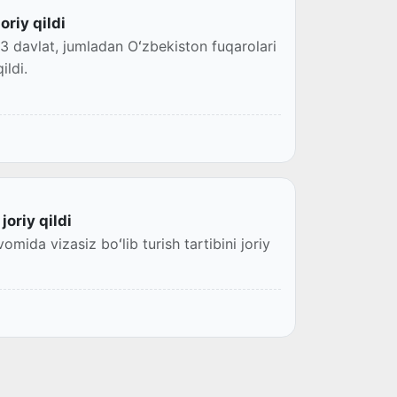
oriy qildi
93 davlat, jumladan Oʻzbekiston fuqarolari
ildi.
joriy qildi
da vizasiz boʻlib turish tartibini joriy