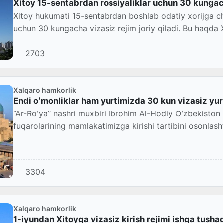
Xitoy 15-sentabrdan rossiyaliklar uchun 30 kungacha
Xitoy hukumati 15-sentabrdan boshlab odatiy xorijga c
uchun 30 kungacha vizasiz rejim joriy qiladi. Bu haqda Xi
2703
Xalqaro hamkorlik
Endi oʻmonliklar ham yurtimizda 30 kun vizasiz yur
“Ar-Roʻya” nashri muxbiri Ibrohim Al-Hodiy Oʻzbekisto
fuqarolarining mamlakatimizga kirishi tartibini osonlas
fuqa...
3304
Xalqaro hamkorlik
1-iyundan Xitoyga vizasiz kirish rejimi ishga tusha