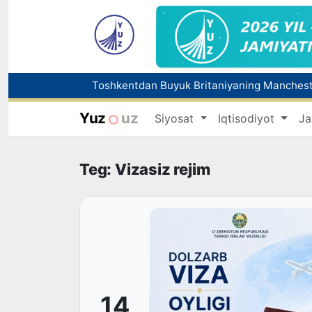
Yuz
uz
Siyosat
Iqtisodiyot
Ja
Dam olish kunlari Oʻzbekistonda havo 42 d
Teg: Vizasiz rejim
14