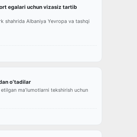
rt egalari uchun vizasiz tartib
ork shahrida Albaniya Yevropa va tashqi
dan oʻtadilar
m etilgan maʼlumotlarni tekshirish uchun