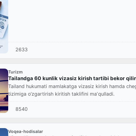
2633
Turizm
Tailandga 60 kunlik vizasiz kirish tartibi bekor qili
Tailand hukumati mamlakatga vizasiz kirish hamda chega
tizimiga o‘zgartirish kiritish taklifini maʼqulladi.
8540
Voqea-hodisalar