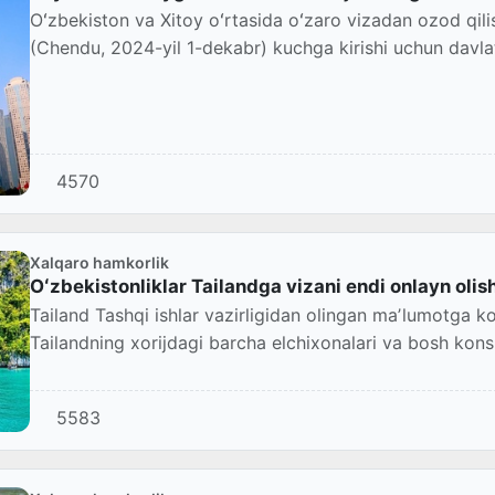
Oʻzbekiston va Xitoy oʻrtasida oʻzaro vizadan ozod qili
(Chendu, 2024-yil 1-dekabr) kuchga kirishi uchun davlat 
4570
Xalqaro hamkorlik
Oʻzbekistonliklar Tailandga vizani endi onlayn oli
Tailand Tashqi ishlar vazirligidan olingan maʼlumotga k
Tailandning xorijdagi barcha elchixonalari va bosh konsu
5583