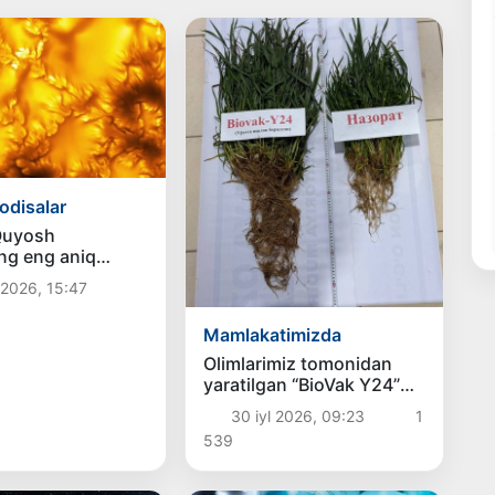
odisalar
Quyosh
ng eng aniq
ni e’lon qilishdi
2026, 15:47
Mamlakatimizda
Olimlarimiz tomonidan
yaratilgan “BioVak Y24”
biologik preparati qishloq
30 iyl 2026, 09:23
1
xo‘jaligi sho‘rlangan
539
yerlarida yangi organik
muhitni yaratmoqda