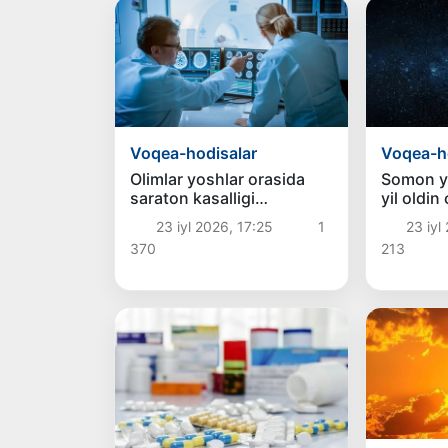
Voqea-hodisalar
Voqea-h
Olimlar yoshlar orasida
Somon yo‘
saraton kasalligi
yil oldin 
ko‘payganining sababini
o‘zgarti
23 iyl 2026, 17:25
1
23 iyl
tushuntirishdi
370
213