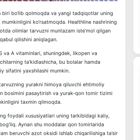
biri bo‘lib qolmoqda va yangi tadqiqotlar uning
shi mumkinligini ko‘rsatmoqda. Healthline nashrining
qotda olimlar tarvuzni muntazam iste’mol qilgan
bul qilishini aniqlagan.
 S va A vitaminlari, shuningdek, likopen va
hilarning ta’kidlashicha, bu bolalar hamda
y sifatini yaxshilashi mumkin.
tarvuzning yurakni himoya qiluvchi ehtimoliy
 qon bosimini pasaytirish va yurak-qon tomir tizimi
kinligini taxmin qilmoqda.
ng foydali xususiyatlari uning tarkibidagi kaliy,
n bog‘liq. Aynan shu moddalar qon tomirlarida
m beruvchi azot oksidi ishlab chiqarilishiga ta’sir