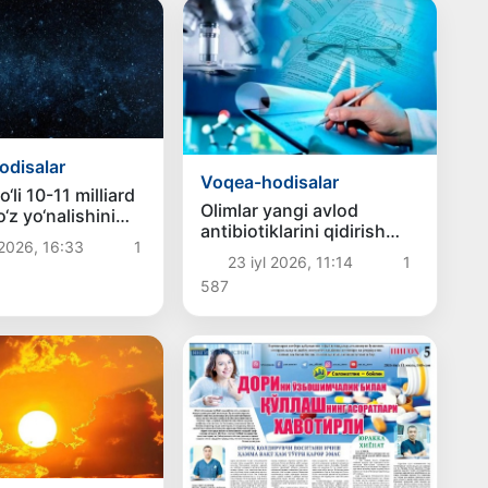
odisalar
Voqea-hodisalar
li 10-11 milliard
Olimlar yangi avlod
o‘z yo‘nalishini
antibiotiklarini qidirish
rgan — tadqiqot
 2026, 16:33
1
texnologiyasini ishlab
23 iyl 2026, 11:14
1
chiqishdi
587