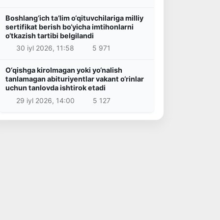
Boshlang‘ich ta’lim o‘qituvchilariga milliy
sertifikat berish bo‘yicha imtihonlarni
o‘tkazish tartibi belgilandi
30 iyl 2026, 11:58
5 971
O‘qishga kirolmagan yoki yo‘nalish
tanlamagan abituriyentlar vakant o‘rinlar
uchun tanlovda ishtirok etadi
29 iyl 2026, 14:00
5 127