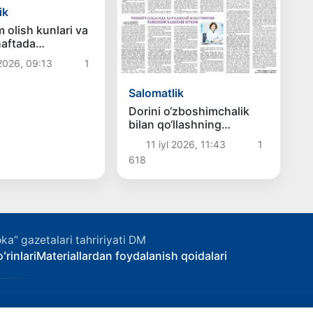
ik
 olish kunlari va
haftada
tgan jaziramadan
 2026, 09:13
1
aqlanish kerak?
Salomatlik
Dorini o‘zboshimchalik
bilan qo‘llashning
asoratlari xavotirli
11 iyl 2026, 11:43
1
618
ka” gazetalari tahririyati DM
ʻrinlari
Materiallardan foydalanish qoidalari