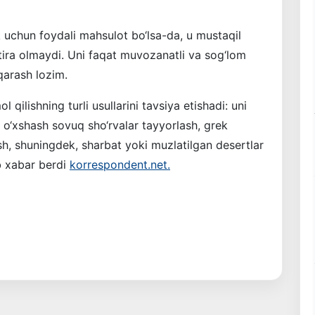
k uchun foydali mahsulot bo‘lsa-da, u mustaqil
ytira olmaydi. Uni faqat muvozanatli va sog‘lom
 qarash lozim.
 qilishning turli usullarini tavsiya etishadi: uni
 o‘xshash sovuq sho‘rvalar tayyorlash, grek
ish, shuningdek, sharbat yoki muzlatilgan desertlar
b xabar berdi
korrespondent.net.