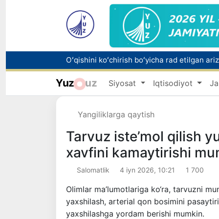
Yuz
uz
Siyosat
Iqtisodiyot
Ja
Bozorga chiqariladigan barcha mahsulotlar 
Yangiliklarga qaytish
Tarvuz iste’mol qilish y
xavfini kamaytirishi m
Salomatlik
4 iyn 2026, 10:21
1 700
Olimlar ma’lumotlariga ko‘ra, tarvuzni mun
yaxshilash, arterial qon bosimini pasaytir
yaxshilashga yordam berishi mumkin.