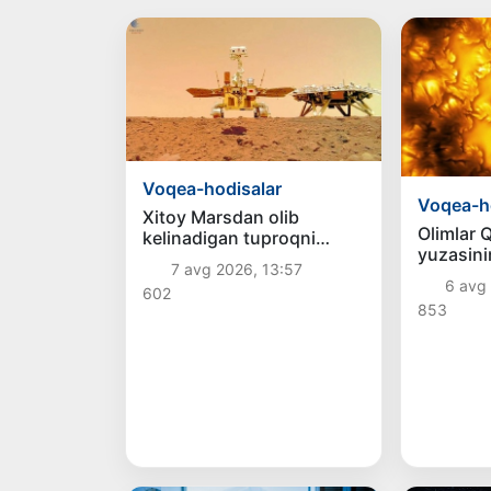
Voqea-hodisalar
Voqea-h
Xitoy Marsdan olib
Olimlar 
kelinadigan tuproqni
yuzasini
o‘rganish uchun maxsus
7 avg 2026, 13:57
tasvirlari
laboratoriya quradi
6 avg 
602
853