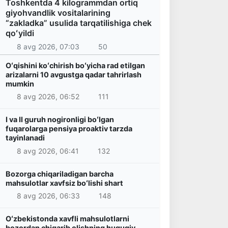
Toshkentda 4 kilogrammdan ortiq
giyohvandlik vositalarining
“zakladka” usulida tarqatilishiga chek
qoʻyildi
8 avg 2026, 07:03
50
Oʻqishini koʻchirish boʻyicha rad etilgan
arizalarni 10 avgustga qadar tahrirlash
mumkin
8 avg 2026, 06:52
111
I va II guruh nogironligi boʻlgan
fuqarolarga pensiya proaktiv tarzda
tayinlanadi
8 avg 2026, 06:41
132
Bozorga chiqariladigan barcha
mahsulotlar xavfsiz boʻlishi shart
8 avg 2026, 06:33
148
Oʻzbekistonda xavfli mahsulotlarni
bozordan chiqarib olishning huquqiy