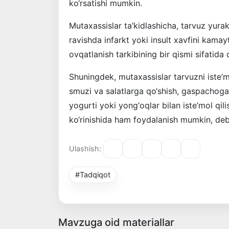
ko‘rsatishi mumkin.
Mutaxassislar ta’kidlashicha, tarvuz yura
ravishda infarkt yoki insult xavfini kama
ovqatlanish tarkibining bir qismi sifatida
Shuningdek, mutaxassislar tarvuzni iste’mol
smuzi va salatlarga qo‘shish, gaspachoga
yogurti yoki yong‘oqlar bilan iste’mol qil
ko‘rinishida ham foydalanish mumkin, de
Ulashish:
#Tadqiqot
Mavzuga oid materiallar