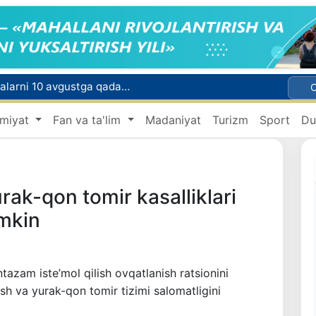
Oʻqishini koʻchirish boʻyicha rad etilgan arizalarni 10 avgustga qadar tahrirlash mumkin
I va II guruh nogironligi boʻlgan fuqarolarga pensiya proaktiv tarzda tayinlanadi
miyat
Fan va ta'lim
Madaniyat
Turizm
Sport
Du
xavfsiz boʻlishi shart
Oʻzbekistonda xavfli mahsulotlarni bozordan chiqarib olishning huquqiy mexanizmi belgilanadi
Toshkentda 4 kilogrammdan ortiq giyohvandlik vositalarining “zakladka” usulida tarqatilishiga chek qoʻyildi
urak-qon tomir kasalliklari
umkin
tazam iste’mol qilish ovqatlanish ratsionini
ish va yurak-qon tomir tizimi salomatligini