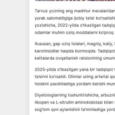
Tarvuz yozning eng mashhur mevalaridan 
yurak salomatligiga ijobiy ta’sir ko‘rsati
yozishicha, 2022-yilda o‘tkazilgan tadqi
odamlar muhim oziq moddalarni ko‘proq qa
Xususan, gap oziq tolalari, magniy, kaliy,
karotinoidlar haqida bormoqda. Tadqiqotc
kattalarda ovqatlanish ratsionining umumi
2025-yilda o‘tkazilgan yana bir tadqiqot 
ta’sirini ko‘rsatdi. Olimlar uning arterial
holatini yaxshilashga yordam berishi mum
Diyetologlarning tushuntirishicha, arbuzni
likopen va L-sitrullin aminokislotasi bila
sog‘lom qon aylanishini ta’minlashga yorda