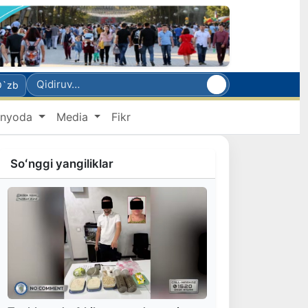
O`zb
nyoda
Media
Fikr
Soʻnggi yangiliklar