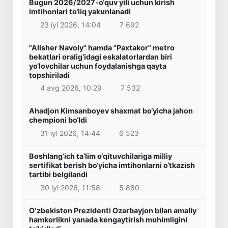
Bugun 2026/2027-o‘quv yili uchun kirish
imtihonlari to‘liq yakunlanadi
23 iyl 2026, 14:04
7 692
"Alisher Navoiy" hamda "Paxtakor" metro
bekatlari oralig‘idagi eskalatorlardan biri
yo‘lovchilar uchun foydalanishga qayta
topshiriladi
4 avg 2026, 10:29
7 532
Ahadjon Kimsanboyev shaxmat bo‘yicha jahon
chempioni bo‘ldi
31 iyl 2026, 14:44
6 523
Boshlang‘ich ta’lim o‘qituvchilariga milliy
sertifikat berish bo‘yicha imtihonlarni o‘tkazish
tartibi belgilandi
30 iyl 2026, 11:58
5 880
Oʻzbekiston Prezidenti Ozarbayjon bilan amaliy
hamkorlikni yanada kengaytirish muhimligini