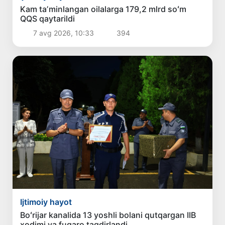
Kam taʼminlangan oilalarga 179,2 mlrd soʻm
QQS qaytarildi
7 avg 2026, 10:33
394
Ijtimoiy hayot
Boʻrijar kanalida 13 yoshli bolani qutqargan IIB
xodimi va fuqaro taqdirlandi