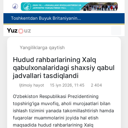
Ekologik ekspertiza endi ekologik xavflarni oldindan boshqarish tizimiga aylanadi
Dam olish kunlari Oʻzbekistonda havo 42 darajagacha isiydi
Yuz
uz
Oltoy Respublikasidan O‘zbekistonga 30 ming boshga yaqin qoramol yetkazib berildi
Xorijiy davlatlarga ishga yuborish bilan bog‘liq firibgarlik holatlari fosh etildi
Yangiliklarga qaytish
Toshkentdan Buyuk Britaniyaning Manchester shahriga to‘g‘ridan to‘g‘ri aviaqatnovlarni yo‘lga qo‘yish masalasi ko‘rib chiqilmoqda
Hudud rahbarlarining Xalq
qabulxonalaridagi shaxsiy qabul
jadvallari tasdiqlandi
Ijtimoiy hayot
15 iyn 2026, 11:45
2 404
O‘zbekiston Respublikasi Prezidentining
topshirig‘iga muvofiq, aholi murojaatlari bilan
ishlash tizimini yanada takomillashtirish hamda
fuqarolar muammolarini joyida hal etish
maqsadida hudud rahbarlarining Xalq