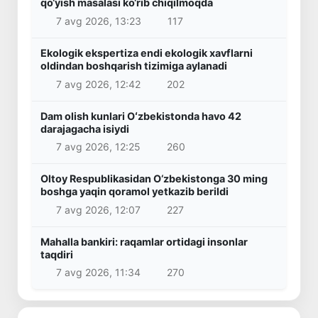
qo‘yish masalasi ko‘rib chiqilmoqda
7 avg 2026, 13:23
117
Ekologik ekspertiza endi ekologik xavflarni
oldindan boshqarish tizimiga aylanadi
7 avg 2026, 12:42
202
Dam olish kunlari Oʻzbekistonda havo 42
darajagacha isiydi
7 avg 2026, 12:25
260
Oltoy Respublikasidan O‘zbekistonga 30 ming
boshga yaqin qoramol yetkazib berildi
7 avg 2026, 12:07
227
Mahalla bankiri: raqamlar ortidagi insonlar
taqdiri
7 avg 2026, 11:34
270