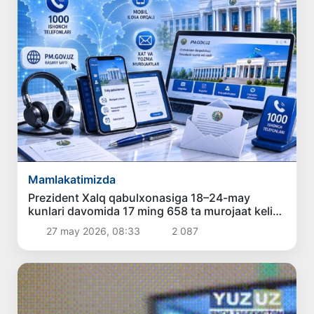
Mamlakatimizda
Prezident Xalq qabulxonasiga 18–24-may
kunlari davomida 17 ming 658 ta murojaat kelib
tushdi
27 may 2026, 08:33
2 087