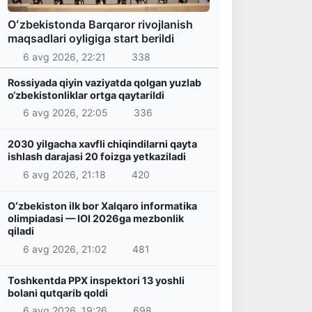
Oʻzbekistonda Barqaror rivojlanish
maqsadlari oyligiga start berildi
6 avg 2026, 22:21
338
Rossiyada qiyin vaziyatda qolgan yuzlab
o‘zbekistonliklar ortga qaytarildi
6 avg 2026, 22:05
336
2030 yilgacha xavfli chiqindilarni qayta
ishlash darajasi 20 foizga yetkaziladi
6 avg 2026, 21:18
420
Oʻzbekiston ilk bor Xalqaro informatika
olimpiadasi — IOI 2026ga mezbonlik
qiladi
6 avg 2026, 21:02
481
Toshkentda PPX inspektori 13 yoshli
bolani qutqarib qoldi
6 avg 2026, 19:26
698