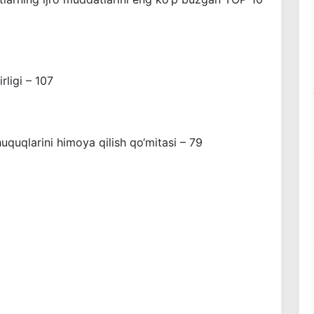
rligi – 107
huquqlarini himoya qilish qo‘mitasi – 79