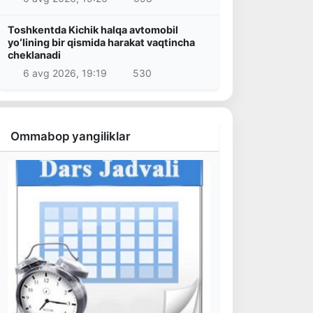
Toshkentda Kichik halqa avtomobil
yoʻlining bir qismida harakat vaqtincha
cheklanadi
6 avg 2026, 19:19
530
Ommabop yangiliklar