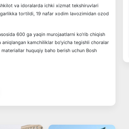
hkilot va idoralarda ichki xizmat tekshiruvlari
bgarlikka tortildi, 19 nafar xodim lavozimidan ozod
sosida 600 ga yaqin murojaatlarni ko‘rib chiqish
 aniqlangan kamchiliklar bo‘yicha tegishli choralar
id materiallar huquqiy baho berish uchun Bosh