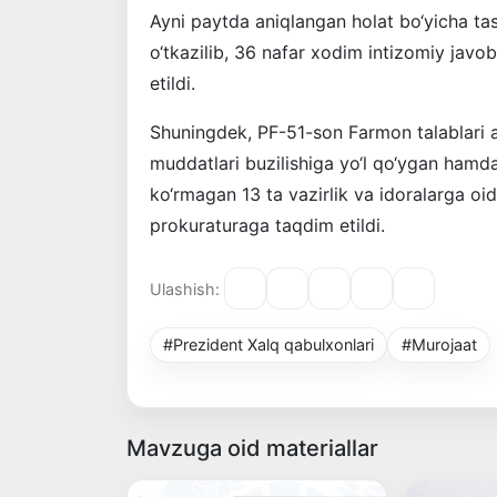
️Ayni paytda aniqlangan holat bo‘yicha tas
o‘tkazilib, 36 nafar xodim intizomiy javo
etildi.
Shuningdek, PF-51-son Farmon talablari a
muddatlari buzilishiga yo‘l qo‘ygan hamda
ko‘rmagan 13 ta vazirlik va idoralarga o
prokuraturaga taqdim etildi.
Ulashish:
#Prezident Xalq qabulxonlari
#Murojaat
Mavzuga oid materiallar