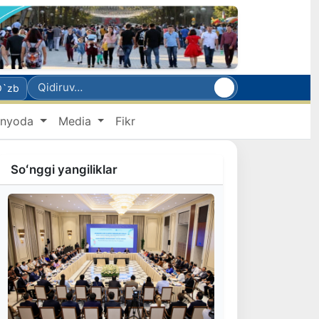
O`zb
nyoda
Media
Fikr
Soʻnggi yangiliklar