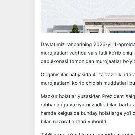
Davlatimiz rahbarining 2026-yil 1-apreld
murojaatlari vaqtida va sifatli ko‘rib chiq
qabulxonasi tomonidan murojaatlar bo‘yi
O'rganishlar natijasida 41 ta vazirlik, id
murojaatlarni ko‘rib chiqish muddatlari bu
Mazkur holatlar yuzasidan Prezident Xalq
rahbarlariga vaziyatni zudlik bilan bartar
hamda kelgusida bunday holatlarga yo‘l qo
bilan nazorat xatlari yuborildi.
Tahlillarga ko‘ra, hisobot davrida muroja