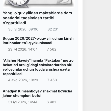
Yangi o‘quv yilidan maktablarda dars
soatlarini taqsimlash tartibi
o‘zgartiriladi
30 iyl 2026, 09:06
32 231
Bugun 2026/2027-o‘quv yili uchun kirish
imtihonlari to‘liq yakunlanadi
23 iyl 2026, 14:04
7 562
"Alisher Navoiy" hamda "Paxtakor" metro
bekatlari oralig‘idagi eskalatorlardan biri
yo‘lovchilar uchun foydalanishga qayta
topshiriladi
4 avg 2026, 10:29
7 453
Ahadjon Kimsanboyev shaxmat bo‘yicha
jahon chempioni bo‘ldi
31 iyl 2026, 14:44
6 481