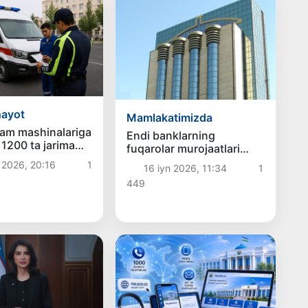
hayot
Mamlakatimizda
am mashinalariga
Endi banklarning
 1200 ta jarima
fuqarolar murojaatlari
indi
bilan ishlash
 2026, 20:16
1
16 iyn 2026, 11:34
1
samaradorligi baholanadi
449