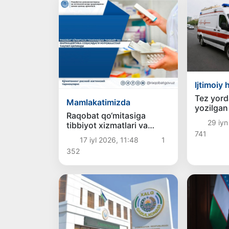
Ijtimoiy 
Tez yord
Mamlakatimizda
yozilgan
Raqobat qo‘mitasiga
bekor qil
29 iyn
tibbiyot xizmatlari va
741
farmatsevtika sohasi
17 iyl 2026, 11:48
1
bo‘yicha 2026-yilning
352
o‘tgan vaqti davomida 900
dan ortiq murojaat kelib
tushdi