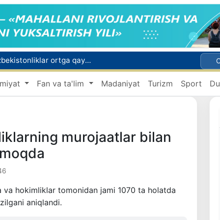
2030 yilgacha xavfli chiqindilarni qayta ishlash darajasi 20 foizga yetkaziladi
Oʻzbekiston ilk bor Xalqaro informatika olimpiadasi — IOI 2026ga mezbonlik qiladi
miyat
Fan va ta'lim
Madaniyat
Turizm
Sport
Du
 qutqarib qoldi
ri oyligiga start berildi
Rossiyada qiyin vaziyatda qolgan yuzlab o‘zbekistonliklar ortga qaytarildi
liklarning murojaatlar bilan
ilmoqda
46
ora va hokimliklar tomonidan jami 1070 ta holatda
zilgani aniqlandi.