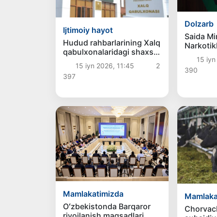
Dolzarb
Ijtimoiy hayot
Saida Mi
Hudud rahbarlarining Xalq
Narkotik
qabulxonalaridagi shaxsiy
qarshi k
15 iyn
qabul jadvallari
jamiyat
15 iyn 2026, 11:45
2
tasdiqlandi
390
mas’uliya
397
Mamlakatimizda
Mamlaka
Oʻzbekistonda Barqaror
Chorvach
rivojlanish maqsadlari