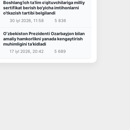
Boshlang‘ich ta’lim o‘qituvchilariga milliy
sertifikat berish bo‘yicha imtihonlarni
o‘tkazish tartibi belgilandi
30 iyl 2026, 11:58
5 836
Oʻzbekiston Prezidenti Ozarbayjon bilan
amaliy hamkorlikni yanada kengaytirish
muhimligini taʼkidladi
17 iyl 2026, 20:42
5 689