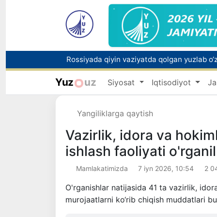
Yuz
uz
Siyosat
Iqtisodiyot
Ja
Toshkentda PPX inspektori 13 yoshli bolani
Oʻzbekistonda Barqaror rivojlanish maqsadla
Yangiliklarga qaytish
Vazirlik, idora va hokim
ishlash faoliyati o'rgan
Mamlakatimizda
7 iyn 2026, 10:54
2 0
O'rganishlar natijasida 41 ta vazirlik, id
murojaatlarni ko‘rib chiqish muddatlari bu