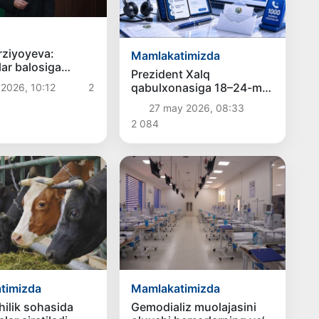
rziyoyeva:
Mamlakatimizda
lar balosiga
Prezident Xalq
urash davlat va
qabulxonasiga 18–24-may
 2026, 10:12
2
ning umumiy
kunlari davomida 17 ming
tidir
27 may 2026, 08:33
658 ta murojaat kelib
2 084
tushdi
timizda
Mamlakatimizda
ilik sohasida
Gemodializ muolajasini