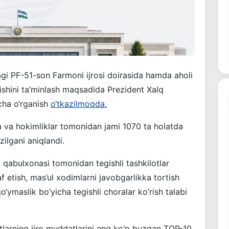
agi PF-51-son Farmoni ijrosi doirasida hamda aholi
ilishini ta’minlash maqsadida Prezident Xalq
cha o‘rganish
o‘tkazilmoqda.
ora va hokimliklar tomonidan jami 1070 ta holatda
zilgani aniqlandi.
 qabulxonasi tomonidan tegishli tashkilotlar
af etish, mas’ul xodimlarni javobgarlikka tortish
‘ymaslik bo’yicha tegishli choralar ko’rish talabi
atlarning ijro muddatlarini eng ko’p buzgan TOP-10