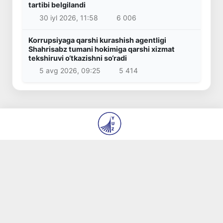
tartibi belgilandi
30 iyl 2026, 11:58
6 006
Korrupsiyaga qarshi kurashish agentligi
Shahrisabz tumani hokimiga qarshi xizmat
tekshiruvi o‘tkazishni so‘radi
5 avg 2026, 09:25
5 414
© 2026
“Yangi Oʻzbekiston” va “Pravda Vostoka”
gazetalari tahririyati DM
Biz haqimizda
Mualliflar
Kontaktlar
Boʻsh ish oʻrinlari
Materiallardan foydalanish qoidalari
Barcha huquqlar himoyalangan.
Yaratuvchi
yuz.uz