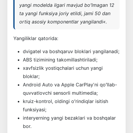
yangi modelda ilgari mavjud boʻlmagan 12
ta yangi funksiya joriy etildi, jami 50 dan
ortiq asosiy komponentlar yangilandi«.
Yangiliklar qatorida:
dvigatel va boshqaruv bloklari yangilanadi;
ABS tizimining takomillashtiriladi;
xavfsizlik yostiqchalari uchun yangi
bloklar;
Android Auto va Apple CarPlayʼni qoʻllab-
quvvatlovchi sensorli multimedia;
kruiz-kontrol, oldingi oʻrindiqlar isitish
funksiyasi;
interyerning yangi bezaklari va boshqalar
bor.