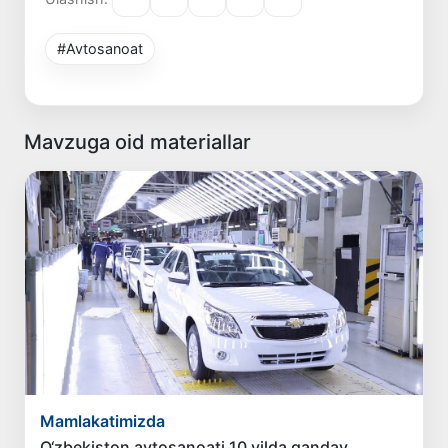
#Avtosanoat
Mavzuga oid materiallar
Mamlakatimizda
O‘zbekiston avtosanoati 10 yilda qanday