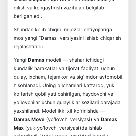
qilish va kengaytirish vazifalari belgilab
berilgan edi.
Shundan kelib chiqib, mijozlar ehtiyojlariga
mos yangi “Damas” versiyasini ishlab chiqarish
rejalashtirildi.
Yangi
Damas
modeli — shahar ichidagi
kundalik harakatlar va tijorat faoliyati uchun
qulay, ixcham, tejamkor va sigʻimdor avtomobil
hisoblanadi. Uning oʻlchamlari kattaroq, yuk
koʻtarish qobiliyati oshirilgan, haydovchi va
yoʻlovchilar uchun qulayliklar sezilarli darajada
yaxshilandi. Model ikki xil koʻrinishda —
Damas Move
(yoʻlovchi versiyasi) va
Damas
Max
(yuk-yoʻlovchi versiyasi)da ishlab