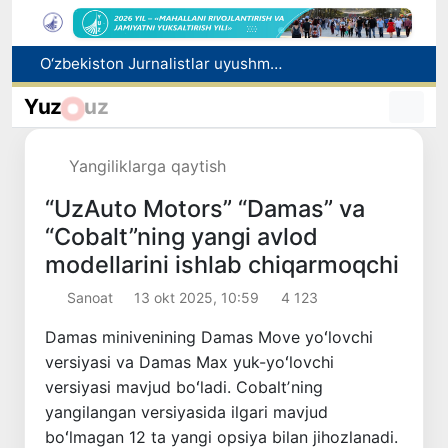
Kredit va moliyaviy xizmatlar reklamasiga ogohlantirish talabi kiritiladi
FOTON va MKBANK strategik hamkorlik va bo‘lib to‘lash shartlari!
Yuz
uz
Toshkentda 4 kilogrammdan ortiq giyohvandlik vositalarining “zakladka” usulida tarqatilishiga chek qoʻyildi
Ekstremistik tashkilotlar va materiallarning elektron reyestri yuritiladi
Yangiliklarga qaytish
O‘zbekiston Jurnalistlar uyushmasi qoshida Blogerlar ijodiy kengashi tashkil etildi
“UzAuto Motors” “Damas” va
“Cobalt”ning yangi avlod
modellarini ishlab chiqarmoqchi
Sanoat
13 okt 2025, 10:59
4 123
Damas minivenining Damas Move yoʻlovchi
versiyasi va Damas Max yuk-yoʻlovchi
versiyasi mavjud boʻladi. Cobaltʼning
yangilangan versiyasida ilgari mavjud
boʻlmagan 12 ta yangi opsiya bilan jihozlanadi.