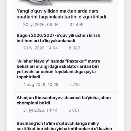
Yangi o‘quv yilidan maktablarda dars
soatlarini taqsimlash tartibi o‘zgartiriladi
30 iyl 2026, 09:06
32 499
Bugun 2026/2027-o‘quv yili uchun kirish
imtihonlari to‘liq yakunlanadi
23 iyl 2026, 14:04
8 083
"Alisher Navoiy" hamda "Paxtakor" metro
bekatlari oralig‘idagi eskalatorlardan biri
yo‘lovchilar uchun foydalanishga qayta
topshiriladi
4 avg 2026, 10:29
7 718
Ahadjon Kimsanboyev shaxmat bo‘yicha jahon
chempioni bo‘ldi
31 iyl 2026, 14:44
6 651
Boshlang‘ich ta’lim o‘qituvchilariga milliy
sertifikat berish bo‘yicha imtihonlarni o‘tkazish