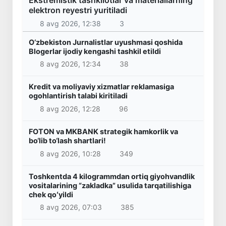
Ekstremistik tashkilotlar va materiallarning
elektron reyestri yuritiladi
8 avg 2026, 12:38
3
O‘zbekiston Jurnalistlar uyushmasi qoshida
Blogerlar ijodiy kengashi tashkil etildi
8 avg 2026, 12:34
38
Kredit va moliyaviy xizmatlar reklamasiga
ogohlantirish talabi kiritiladi
8 avg 2026, 12:28
96
FOTON va MKBANK strategik hamkorlik va
bo‘lib to‘lash shartlari!
8 avg 2026, 10:28
349
Toshkentda 4 kilogrammdan ortiq giyohvandlik
vositalarining “zakladka” usulida tarqatilishiga
chek qoʻyildi
8 avg 2026, 07:03
385