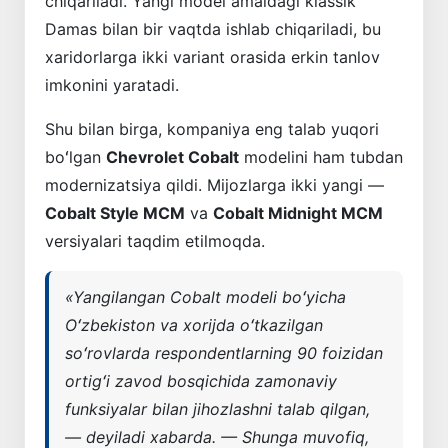
chiqariladi. Yangi model amaldagi klassik
Damas bilan bir vaqtda ishlab chiqariladi, bu
xaridorlarga ikki variant orasida erkin tanlov
imkonini yaratadi.
Shu bilan birga, kompaniya eng talab yuqori
boʻlgan
Chevrolet Cobalt
modelini ham tubdan
modernizatsiya qildi. Mijozlarga ikki yangi —
Cobalt Style MCM
va
Cobalt Midnight MCM
versiyalari taqdim etilmoqda.
«Yangilangan Cobalt modeli boʻyicha
Oʻzbekiston va xorijda oʻtkazilgan
soʻrovlarda respondentlarning 90 foizidan
ortigʻi zavod bosqichida zamonaviy
funksiyalar bilan jihozlashni talab qilgan,
— deyiladi xabarda. — Shunga muvofiq,