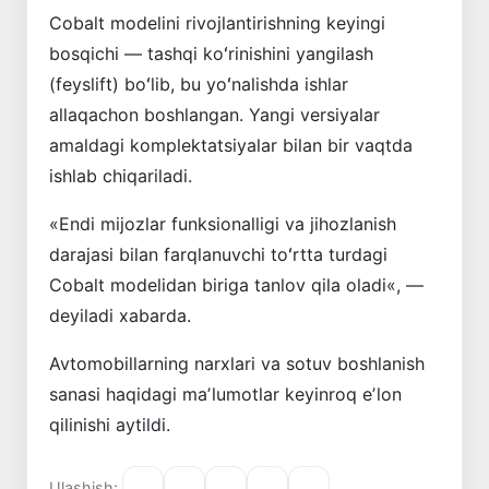
Cobalt modelini rivojlantirishning keyingi
bosqichi — tashqi koʻrinishini yangilash
(feyslift) boʻlib, bu yoʻnalishda ishlar
allaqachon boshlangan. Yangi versiyalar
amaldagi komplektatsiyalar bilan bir vaqtda
ishlab chiqariladi.
«Endi mijozlar funksionalligi va jihozlanish
darajasi bilan farqlanuvchi toʻrtta turdagi
Cobalt modelidan biriga tanlov qila oladi«, —
deyiladi xabarda.
Avtomobillarning narxlari va sotuv boshlanish
sanasi haqidagi maʼlumotlar keyinroq eʼlon
qilinishi aytildi.
Ulashish: