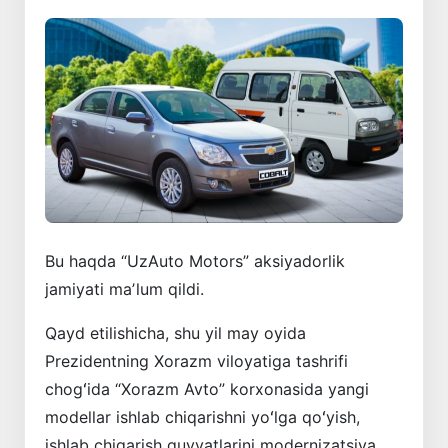
Bu haqda “UzAuto Motors” aksiyadorlik
jamiyati maʼlum qildi.
Qayd etilishicha, shu yil may oyida
Prezidentning Xorazm viloyatiga tashrifi
chogʻida “Xorazm Avto” korxonasida yangi
modellar ishlab chiqarishni yoʻlga qoʻyish,
ishlab chiqarish quvvatlarini modernizatsiya