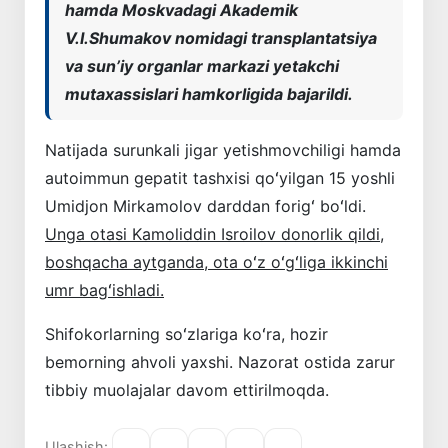
hamda Moskvadagi Akademik
V.I.Shumakov nomidagi transplantatsiya
va sunʼiy organlar markazi yetakchi
mutaxassislari hamkorligida bajarildi.
Natijada surunkali jigar yetishmovchiligi hamda
autoimmun gepatit tashxisi qoʻyilgan 15 yoshli
Umidjon Mirkamolov darddan forigʻ boʻldi.
Unga otasi Kamoliddin Isroilov donorlik qildi,
boshqacha aytganda, ota oʻz oʻgʻliga ikkinchi
umr bagʻishladi.
Shifokorlarning soʻzlariga koʻra, hozir
bemorning ahvoli yaxshi. Nazorat ostida zarur
tibbiy muolajalar davom ettirilmoqda.
Ulashish: