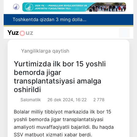
Jizzaxda «Yangi O‘zbekiston» va «Pravda Vostoka» gazetalarari kunlari o‘tkazildi
Uchqo‘rg‘onda Norin daryosi bo‘yida yangi ekoturizm maskani barpo etiladi
Yuz
uz
Xitoy Marsdan olib kelinadigan tuproqni o‘rganish uchun maxsus laboratoriya quradi
Buxoro viloyatida tibbiyot yo‘nalishidagi o‘qishga kiritib qo‘yishni va’da bergan shaxs ushlandi
Yangiliklarga qaytish
Toshkentda qizdan 3 ming dollar tovlamachilik qilgan shaxs ushlandi
Yurtimizda ilk bor 15 yoshli
bemorda jigar
transplantatsiyasi amalga
oshirildi
Salomatlik
26 dek 2024, 16:22
2 778
Bolalar milliy tibbiyot markazida ilk bor 15
yoshli bemorda jigar transplantatsiyasi
amaliyoti muvaffaqiyatli bajarildi. Bu haqda
SSV matbuot xizmati xabar berdi.