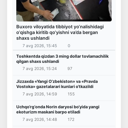
Buxoro viloyatida tibbiyot yo‘nalishidagi
o‘qishga kiritib qo‘yishni va’da bergan
shaxs ushlandi
7 avg 2026, 15:45
0
Toshkentda qizdan 3 ming dollar tovlamachilik
qilgan shaxs ushlandi
7 avg 2026, 15:24
97
Jizzaxda «Yangi O‘zbekiston» va «Pravda
Vostoka» gazetalarari kunlari o‘tkazildi
7 avg 2026, 14:59
155
Uchqo‘rg‘onda Norin daryosi bo‘yida yangi
ekoturizm maskani barpo etiladi
7 avg 2026, 14:48
172