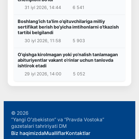
31 iyl 2026, 14:44
6 541
Boshlang‘ich ta’lim o‘qituvchilariga milliy
sertifikat berish bo‘yicha imtihonlarni o‘tkazish
tartibi belgilandi
30 iyl 2026, 11:58
5 903
O‘qishga kirolmagan yoki yo‘nalish tanlamagan
abituriyentlar vakant o‘rinlar uchun tanlovda
ishtirok etadi
29 iyl 2026, 14:00
5 052
© 2026
“Yangi Oʻzbekiston” va “Pravda Vostoka”
gazetalari tahririyati DM
Biz haqimizda
Mualliflar
Kontaktlar