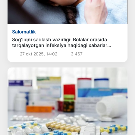
Salomatlik
Sogʻliqni saqlash vazirligi: Bolalar orasida
tarqalayotgan infeksiya haqidagi xabarlar
asossiz
27 okt 2025, 14:02
3 467