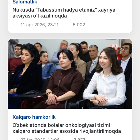
Salomatlik
Nukusda “Tabassum hadya etamiz“ xayriya
aksiyasi oʻtkazilmoqda
11 apr 2026, 23:21
5 002
Xalqaro hamkorlik
O‘zbekistonda bolalar onkologiyasi tizimi
xalqaro standartlar asosida rivojlantirilmoqda
27 fev 2026, 13:06
7 877