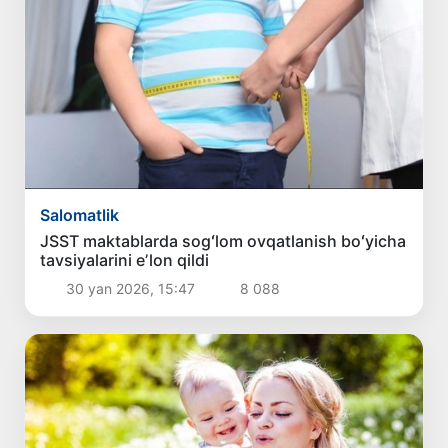
Salomatlik
JSST maktablarda sogʻlom ovqatlanish boʻyicha
tavsiyalarini eʼlon qildi
30 yan 2026, 15:47
8 088