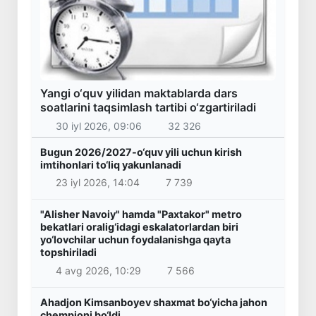
Yangi o‘quv yilidan maktablarda dars
soatlarini taqsimlash tartibi o‘zgartiriladi
30 iyl 2026, 09:06
32 326
Bugun 2026/2027-o‘quv yili uchun kirish
imtihonlari to‘liq yakunlanadi
23 iyl 2026, 14:04
7 739
"Alisher Navoiy" hamda "Paxtakor" metro
bekatlari oralig‘idagi eskalatorlardan biri
yo‘lovchilar uchun foydalanishga qayta
topshiriladi
4 avg 2026, 10:29
7 566
Ahadjon Kimsanboyev shaxmat bo‘yicha jahon
chempioni bo‘ldi