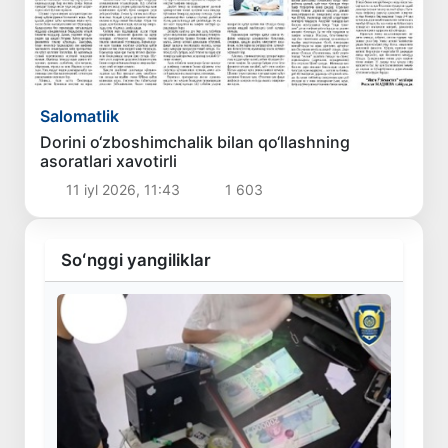
Salomatlik
Dorini o‘zboshimchalik bilan qo‘llashning
asoratlari xavotirli
11 iyl 2026, 11:43
1 603
Soʻnggi yangiliklar