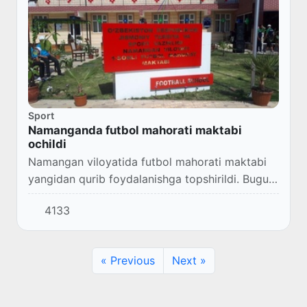
Sport
Namanganda futbol mahorati maktabi
ochildi
Namangan viloyatida futbol mahorati maktabi
yangidan qurib foydalanishga topshirildi. Bugun,
12-sentabr kuni ushbu maktabning ochilish
4133
marosimi bo'lib o'tdi.
« Previous
Next »