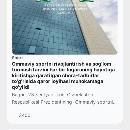
Sport
Ommaviy sportni rivojlantirish va sog'lom
turmush tarzini har bir fuqaroning hayotiga
kiritishga qaratilgan chora-tadbirlar
to'g'risida qaror loyihasi muhokamaga
qo'yildi
Bugun, 23-sentyabr kuni O'zbekiston
Respublikasi Prezidentining “Ommaviy sportni
rivojlantirish va sog'lom turmush tarzini har bir
3400
fuqaroning hayotiga kiritishga qaratilgan chora-
t...