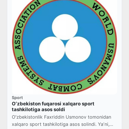
Sport
​Oʻzbekiston fuqarosi xalqaro sport
tashkilotiga asos soldi
Oʻzbekistonlik Faxriddin Usmonov tomonidan
xalqaro sport tashkilotiga asos solindi. Yaʼni,