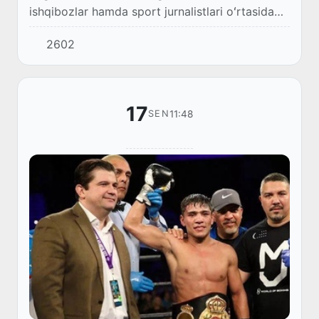
ishqibozlar hamda sport jurnalistlari oʻrtasida
oʻtkazilgan soʻrovnomaga koʻra,
2602
Oʻzbekistonning XX asrdagi eng yaxshi
futbolchilari uchligi...
17
11:48
SEN