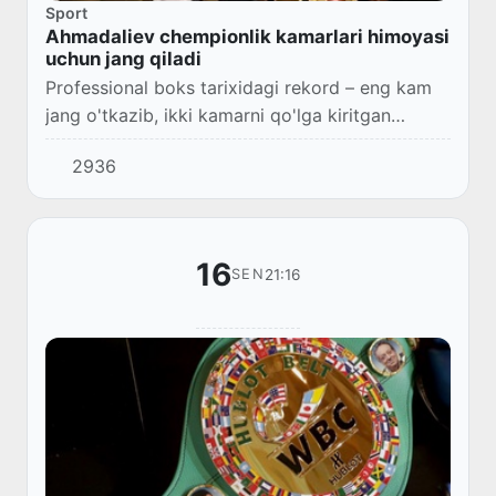
Sport
Ahmadaliev chempionlik kamarlari himoyasi
uchun jang qiladi
Professional boks tarixidagi rekord – eng kam
jang o'tkazib, ikki kamarni qo'lga kiritgan
hamyurtimiz Murodjon Ahmadalievning
2936
navbatdagi jangi bo'yicha ma'lumotlar
tarqatilmoqda.
16
21:16
SEN