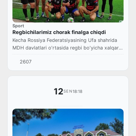
Sport
Regbichilarimiz chorak finalga chiqdi
Kecha Rossiya Federatsiyasining Ufa shahrida
MDH davlatlari o'rtasida regbi bo'yicha xalqaro
turnirga start berildi.
2607
12
18:18
SEN