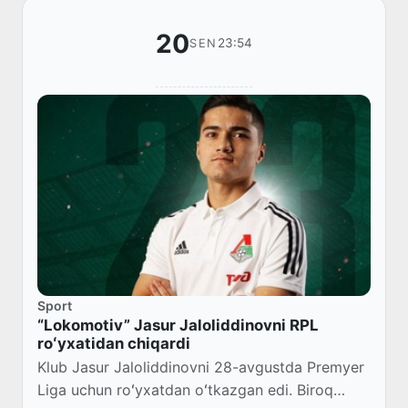
20
23:54
SEN
Sport
“Lokomotiv” Jasur Jaloliddinovni RPL
roʻyxatidan chiqardi
Klub Jasur Jaloliddinovni 28-avgustda Premyer
Liga uchun roʻyxatdan oʻtkazgan edi. Biroq