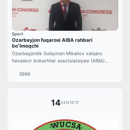
Sport
Ozarbayjon fuqarosi AIBA rahbari
boʻlmoqchi
Ozarbayjonlik Sulayman Mikailov xalqaro
havaskor bokschilar assotsiatsiyasi (AIBA)
prezidentligi uchun oʻz nomzodini ilgari surdi.
3996
14
12:17
SEN