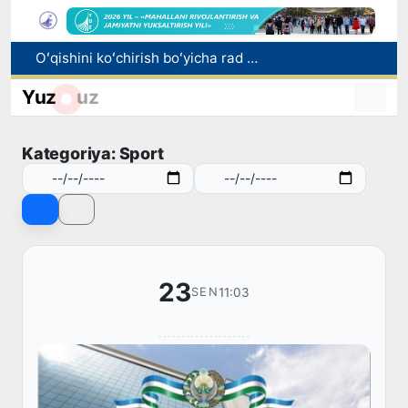
Oʻqishini koʻchirish boʻyicha rad etilgan arizalarni 10 avgustga qadar tahrirlash mumkin
I va II guruh nogironligi boʻlgan fuqarolarga pensiya proaktiv tarzda tayinlanadi
Yuz
uz
Bozorga chiqariladigan barcha mahsulotlar xavfsiz boʻlishi shart
Oʻzbekistonda xavfli mahsulotlarni bozordan chiqarib olishning huquqiy mexanizmi belgilanadi
Kategoriya: Sport
Toshkentda 4 kilogrammdan ortiq giyohvandlik vositalarining “zakladka” usulida tarqatilishiga chek qoʻyildi
23
11:03
SEN