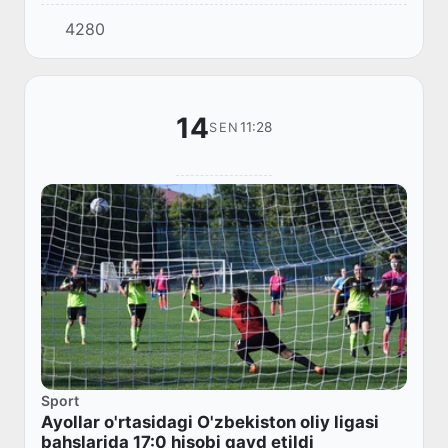
WORLD USMONOV.S COMBAT SYSTEMS
4280
ASSOCIATION (WUKSA) koʻrinishidagi
yakkakurash assotsiatsi...
14
11:28
SEN
Sport
Ayollar o'rtasidagi O'zbekiston oliy ligasi
bahslarida 17:0 hisobi qayd etildi