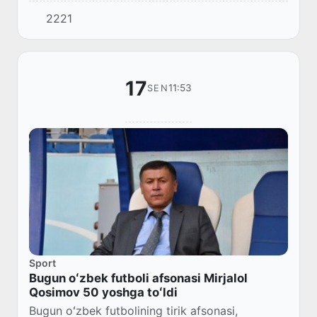
jamoa 19-sentyabr kuni Jasurni RPL roʻyxatidan
2221
chiqardi.
17
11:53
SEN
Sport
Bugun oʻzbek futboli afsonasi Mirjalol
Qosimov 50 yoshga toʻldi
Bugun oʻzbek futbolining tirik afsonasi,