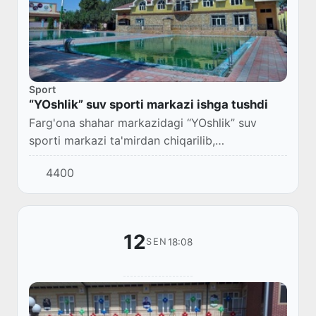
Sport
“YOshlik” suv sporti markazi ishga tushdi
Farg'ona shahar markazidagi “YOshlik” suv
sporti markazi ta'mirdan chiqarilib,
foydalanishga topshirildi.
4400
12
18:08
SEN