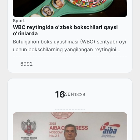
Sport
WBC reytingida oʻzbek bokschilari qaysi
oʻrinlarda
Butunjahon boks uyushmasi (WBC) sentyabr oyi
uchun bokschilarning yangilangan reytingini
eʼlon qildi.
6992
16
18:29
SEN