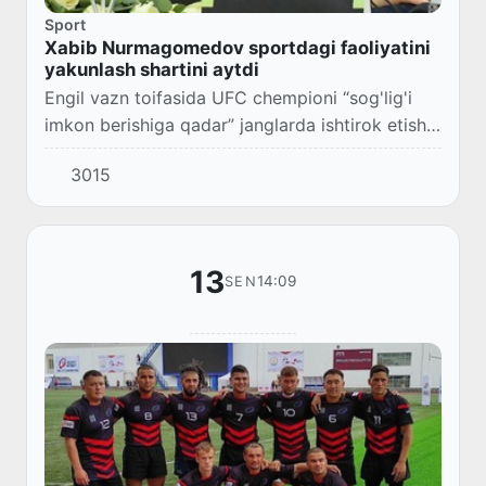
Sport
Xabib Nurmagomedov sportdagi faoliyatini
yakunlash shartini aytdi
Engil vazn toifasida UFC chempioni “sog'lig'i
imkon berishiga qadar” janglarda ishtirok etishni
davom ettirishini ma'lum qildi.
3015
13
14:09
SEN