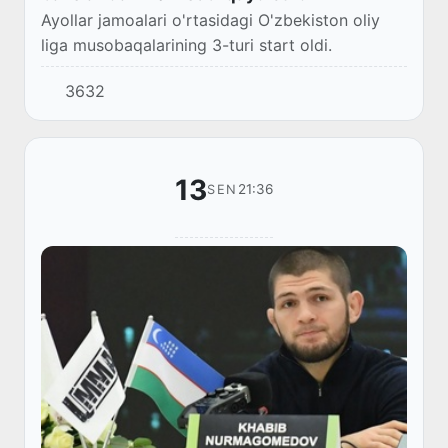
Ayollar jamoalari o'rtasidagi O'zbekiston oliy
liga musobaqalarining 3-turi start oldi.
3632
13
21:36
SEN