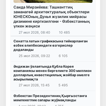
Саида Мирзиёева: Ташкенттиң
заманагөй архитектуралық объектлери
ЮНЕСКОның Дүнья жүзилик мийрасы
дизимине киргизилгени - Өзбекстанның
үлкен жеңиси
27 июл 2026, 08:40
10 485
Сенатта латын графикасына тийкарланған
өзбек әлипбесиндеги өзгерислер
додаланды
25 июл 2026, 09:22
6 105
Әндижан ўәлаятында Қубла Корея
компаниясы менен биргеликте 300 миллион
долларлық инвестициялық жойбар әмелге
асырылмақта
27 июл 2026, 15:45
5 495
Өзбекстан Президентиниң Қырғызстанға
мәмлекетлик сапары жуўмақланды