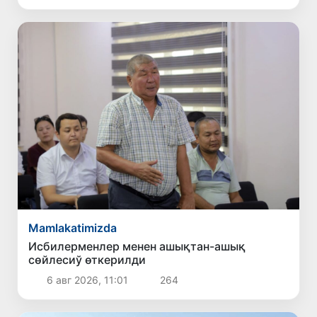
Mamlakatimizda
Исбилерменлер менен ашықтан-ашық
сөйлесиў өткерилди
6 авг 2026, 11:01
264