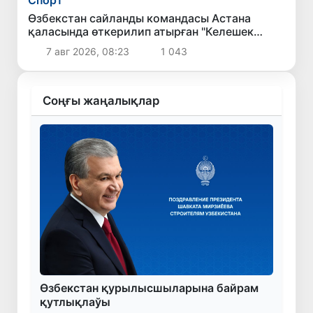
Өзбекстан сайланды командасы Астана
қаласында өткерилип атырған "Келешек
ойынлары - 2026" спорт жарысларының
7 авг 2026, 08:23
1 043
шерек финалына шықты
Соңғы жаңалықлар
Өзбекстан қурылысшыларына байрам
қутлықлаўы