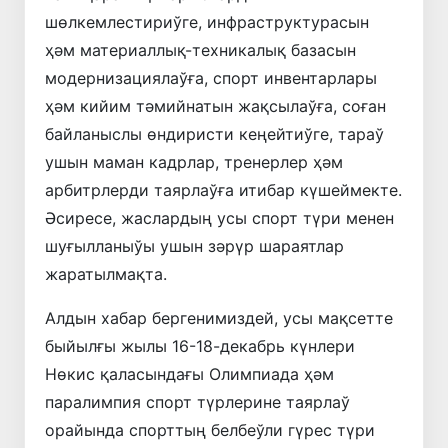
шөлкемлестириўге, инфраструктурасын
ҳәм материаллық-техникалық базасын
модернизациялаўға, спорт инвентарлары
ҳәм кийим тәмийнатын жақсылаўға, соған
байланыслы өндиристи кеңейтиўге, тараў
ушын маман кадрлар, тренерлер ҳәм
арбитрлерди таярлаўға итибар күшеймекте.
Әсиресе, жаслардың усы спорт түри менен
шуғылланыўы ушын зәрүр шараятлар
жаратылмақта.
Алдын хабар бергенимиздей, усы мақсетте
быйылғы жылы 16-18-декабрь күнлери
Нөкис қаласындағы Олимпиада ҳәм
паралимпия спорт түрлерине таярлаў
орайында спорттың белбеўли гүрес түри