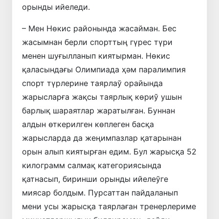
орынды ийеледи.
– Мен Нөкис районында жасайман. Бес
жасымнан берли спорттың гүрес түри
менен шуғылланып киятырман. Нөкис
қаласындағы Олимпиада ҳәм паралимпия
спорт түрлерине таярлаў орайында
жарысларға жақсы таярлық көриў ушын
барлық шараятлар жаратылған. Буннан
алдын өткерилген көплеген басқа
жарысларда да жеңимпазлар қатарынан
орын алып киятырған едим. Бул жарысқа 52
килограмм салмақ категориясында
қатнасып, биринши орынды ийелеўге
миясар болдым. Пурсаттан пайдаланып
мени усы жарысқа таярлаған тренерлериме