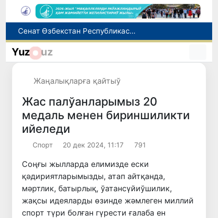
Өзбекстан жас аўыр атлетикашылары Азия чемпионатында биринши медальды қолға киргизди
8-август күни ушын ҳаўа райы мағлыўматы
Yuz
uz
Елимиз дөретиўшилери өз кәсиби ҳәм мийнети менен мақтанады
Орайлық Азия мәмлекетлери Сырдәрья бассейнинде суўды есапқа алыўды автоматластырыў жойбарын мақуллады
Жаңалықларға қайтыў
Сенат Өзбекстан Республикасы Президенти Администрациясының ҳуқықый статусы ҳаққындағы Конституциялық нызамды мақуллады
Жас палўанларымыз 20
медаль менен бириншиликти
ийеледи
Спорт
20 дек 2024, 11:17
791
Соңғы жылларда елимизде ески
қәдириятларымызды, атап айтқанда,
мәртлик, батырлық, ўатансүйиўшилик,
жақсы идеяларды өзинде жәмлеген миллий
спорт түри болған гүрести ғалаба ен