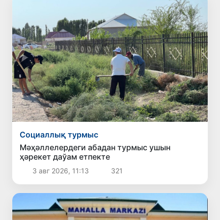
Социаллық турмыс
Мәҳәллелердеги абадан турмыс ушын
ҳәрекет даўам етпекте
3 авг 2026, 11:13
321