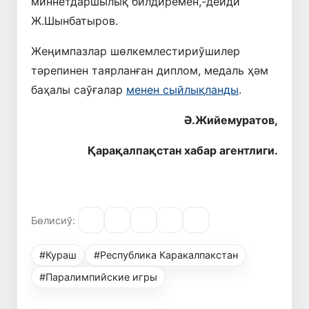
миннетдаршылық билдиремен,-дейди
Ж.Шынбатыров.
Жеңимпазлар шөлкемлестириўшилер
тәрепинен таярланған диплом, медаль ҳәм
баҳалы саўғалар
менен сыйлықланды
.
Ә.Жийемуратов,
Қарақалпақстан хабар агентлиги.
Бөлисиў:
#Кураш
#Республика Каракалпакстан
#Паралимпийские игры