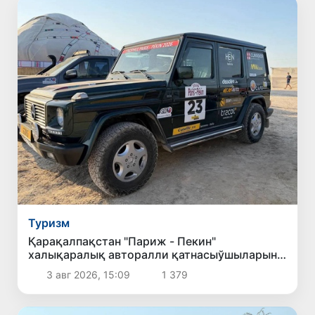
Туризм
Қарақалпақстан "Париж - Пекин"
халықаралық авторалли қатнасыўшыларын
қабыллады
3 авг 2026, 15:09
1 379