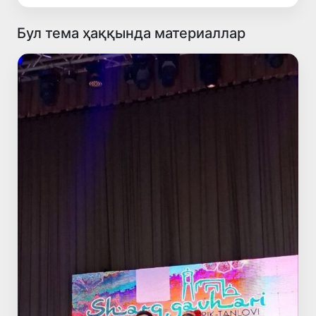
Бул тема ҳаққында материаллар