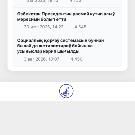
1 авг 2026, 18:13
4 755
Өзбекстан Президентин рәсмий күтип алыў
мәресими болып өтти
30 июл 2026, 14:22
4 545
Социаллық қорғаў системасын буннан
былай да жетилистириў бойынша
усыныслар көрип шығылды
3 авг 2026, 18:07
4 450
© 2026
«Янги Ўзбекистон» и «Правда Востока»
газеталары редакциясы
Биз ҳаққымызда
Авторлар
Байланыс
Бос жумыс орынлары
Материалларды пайдаланыў тәртиплери