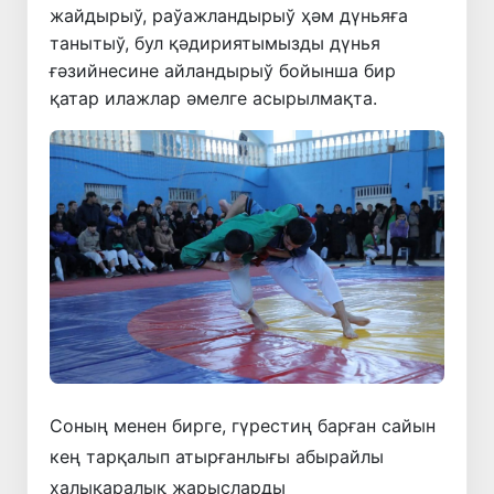
жайдырыў, раўажландырыў ҳәм дүньяға
танытыў, бул қәдириятымызды дүнья
ғәзийнесине айландырыў бойынша бир
қатар илажлар әмелге асырылмақта.
Соның менен бирге, гүрестиң барған сайын
кең тарқалып атырғанлығы абырайлы
халықаралық жарысларды