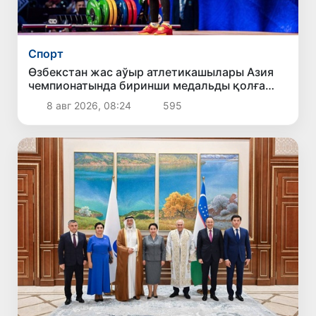
Спорт
Өзбекстан жас аўыр атлетикашылары Азия
чемпионатында биринши медальды қолға
киргизди
8 авг 2026, 08:24
595