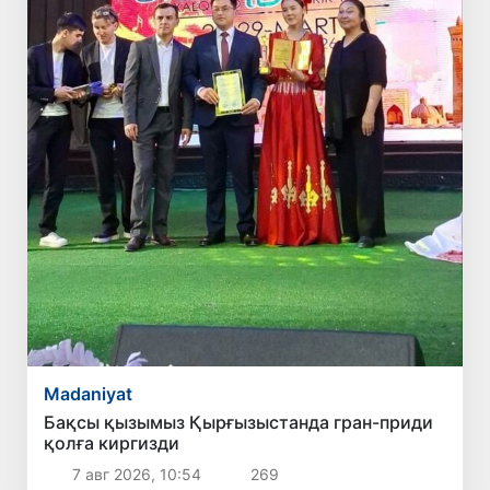
Madaniyat
Бақсы қызымыз Қырғызыстанда гран-приди
қолға киргизди
7 авг 2026, 10:54
269