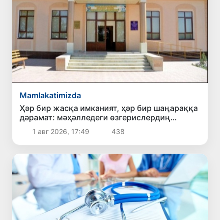
Mamlakatimizda
Ҳәр бир жасқа имканият, ҳәр бир шаңараққа
дәрамат: мәҳәлледеги өзгерислердиң
көриниси
1 авг 2026, 17:49
438