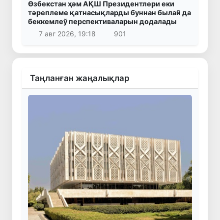
Өзбекстан ҳәм АҚШ Президентлери еки
тәреплеме қатнасықларды буннан былай да
беккемлеў перспективаларын додалады
7 авг 2026, 19:18
901
Таңланған жаңалықлар