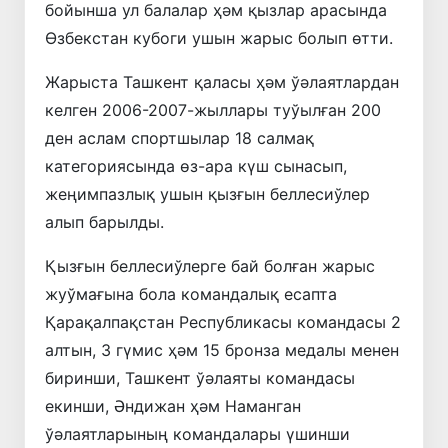
бойынша ул балалар ҳәм қызлар арасында
Өзбекстан кубоги ушын жарыс болып өтти.
Жарыста Ташкент қаласы ҳәм ўәлаятлардан
келген 2006-2007-жыллары туўылған 200
ден аслам спортшылар 18 салмақ
категориясында өз-ара күш сынасып,
жеңимпазлық ушын қызғын беллесиўлер
алып барылды.
Қызғын беллесиўлерге бай болған жарыс
жуўмағына бола командалық есапта
Қарақалпақстан Республикасы командасы 2
алтын, 3 гүмис ҳәм 15 бронза медалы менен
биринши, Ташкент ўәлаяты командасы
екинши, Әндижан ҳәм Наманган
ўәлаятларының командалары үшинши