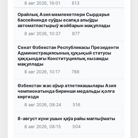
8 авг 2026, 16:01
613
Орайлық Азия мәмлекетлери Сырдәрья
бассейнинде суўды есапқа алыўды
автоматластырыў жойбарын мақуллады
8 авг 2026, 10:37
877
Сенат Өзбекстан Республикасы Президенти
Администрациясының ҳуқықый статусы
ҳаққындағы Конституциялық нызамды
мақуллады
8 авг 2026, 10:17
788
Өзбекстан жас аўыр атлетикашылары Азия
чемпионатында биринши медальды қолға
киргизди
8 авг 2026, 08:24
516
8-август күни ушын ҳаўа райы мағлыўматы
8 авг 2026, 08:15
504