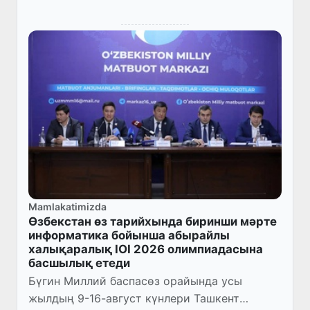
Mamlakatimizda
Өзбекстан өз тарийхында биринши мәрте
информатика бойынша абырайлы
халықаралық IOI 2026 олимпиадасына
басшылық етеди
Бүгин Миллий баспасөз орайында усы
жылдың 9-16-август күнлери Ташкент