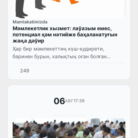
Mamlakatimizda
Мәмлекетлик хызмет: лаўазым емес,
потенциал ҳәм нәтийже баҳаланатуғын
жаңа дәўир
Ҳәр бир мәмлекеттиң күш-қүдирети,
бәринен бурын, халықтың оған болған
исеними менен белгиленеди. Бул исеним
249
болса әдил ҳәм нәтийжели басқарыў
системасы арқалы қәлиплеседи ҳәм жүзег...
06
17:39
АВГ