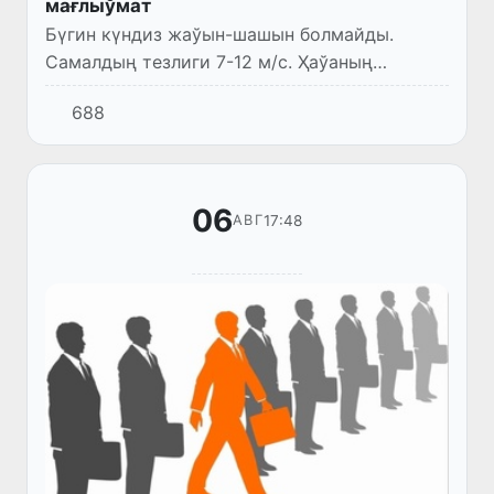
мағлыўмат
Бүгин күндиз жаўын-шашын болмайды.
Самалдың тезлиги 7-12 м/с. Ҳаўаның
температурасы 33-38°.
688
06
17:48
АВГ