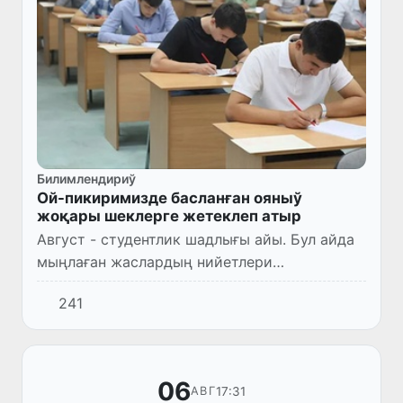
Билимлендириў
Ой-пикиримизде басланған ояныў
жоқары шеклерге жетеклеп атыр
Август - студентлик шадлығы айы. Бул айда
мыңлаған жаслардың нийетлери
орынланады. Көпшилиги болса жуўмақлар
241
алып, өзиниң нәзик ноқатларын аңлап
жетеди. Бирақ не болғанда да булард...
06
17:31
АВГ