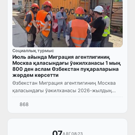
Социаллық турмыс
Июль айында Миграция агентлигиниң
Москва қаласындағы ўәкилханасы 1 мың
800 ден аслам Өзбекстан пуқараларына
жәрдем көрсетти
Өзбекстан Миграция агентлигиниң Москва
қаласындағы ўәкилханасы 2026-жылдың
июль айындағы жумысларын жуўмақлады.
868
Бир айда Россияда ўақтынша мийнет етип
атырған 1 мың 800 ден аслам Ө...
07
08:23
АВГ