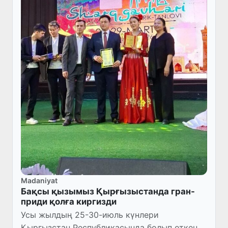
Madaniyat
Бақсы қызымыз Қырғызыстанда гран-
приди қолға киргизди
Усы жылдың 25-30-июль күнлери
Қырғызстан Республикасында болып өткен