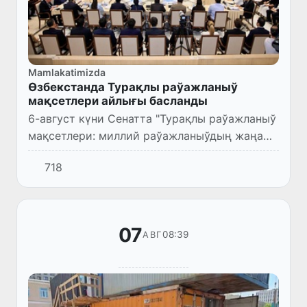
Mamlakatimizda
Өзбекстанда Турақлы раўажланыў
мақсетлери айлығы басланды
6-август күни Сенатта "Турақлы раўажланыў
мақсетлери: миллий раўажланыўдың жаңа
басқышы" атамасында конференция болып
718
өтип, онда Турақлы раўажланыў мақсетлери
айлығына рәсмий түрде...
07
08:39
АВГ