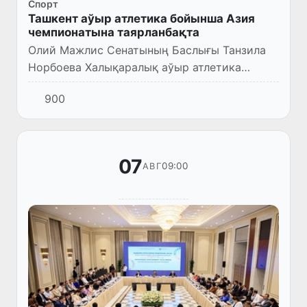
Спорт
Ташкент аўыр атлетика бойынша Азия
чемпионатына таярланбақта
Олий Мажлис Сенатының Баслығы Танзила
Норбоева Халықаралық аўыр атлетика
федерациясы президенти Муҳаммад Жалуд
900
ал-Шаммари ҳәм Азия аўыр атлетика
федерациясы президенти Муҳаммад Ал-...
07
09:00
АВГ