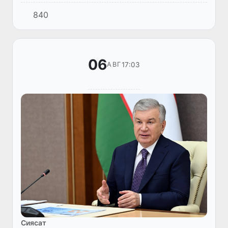
қаласында болып өтетуғын 38-Халықаралық
840
информатика олимпиадасы (IOI 2026)
мүнәсибети менен баспасөз әнжуманы...
06
17:03
АВГ
Сиясат