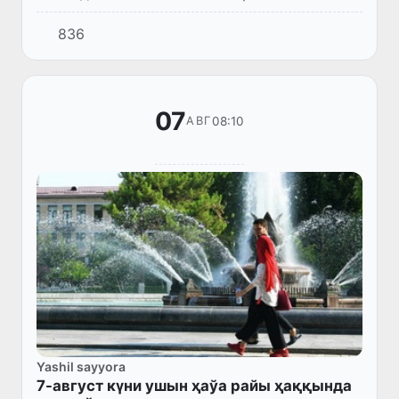
халықаралық турнириниң шерек финалына
836
шықты ҳәм Orlando Pirates командасын
драматиклик тәризде жеңди.
07
08:10
АВГ
Yashil sayyora
7-август күни ушын ҳаўа райы ҳаққында