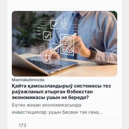
Mamlakatimizda
Қайта қамсызландырыў системасы тез
раўажланып атырған Өзбекстан
экономикасы ушын не береди?
Бүгин жәҳән экономикасында
инвестициялар ушын бәсеки тек ғана
экономикалық көрсеткишлер менен емес, ал
173
ҳуқықый ҳәм финанслық инфраструктураның