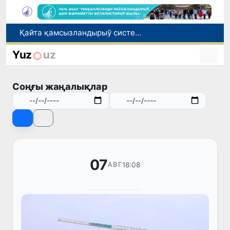
Ташкент аўыр атлетика бойынша Азия чемпионатына таярланбақта
Өзбекстанда Турақлы раўажланыў мақсетлери айлығы басланды
Yuz
uz
Июль айында Миграция агентлигиниң Москва қаласындағы ўәкилханасы 1 мың 800 ден аслам Өзбекстан пуқараларына жәрдем көрсетти
Елимиз дөретиўшилери өз кәсиби ҳәм мийнети менен мақтанады
Соңғы жаңалықлар
Қайта қамсызландырыў системасы тез раўажланып атырған Өзбекстан экономикасы ушын не береди?
07
18:08
АВГ