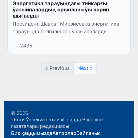
Энергетика тараўындағы тийкарғы
ўазыйпалардың орынланыўы көрип
шығылды
Президент Шавкат Мирзиёевқа энергетика
тараўында белгиленген ўазыйпаларды
әмелге асырыў илажлары ҳаққында
2435
мәлимлеме берилди.
« Previous
Next »
© 2026
«Янги Ўзбекистон» и «Правда Востока»
газеталары редакциясы
Биз ҳаққымызда
Авторлар
Байланыс