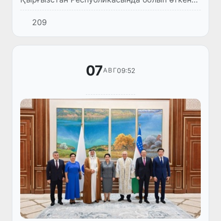
“Жети-Оғузда регионаллық ҳәўескерлер –
209
2026” Халықаралық таңлаў-фестивалында
жерлесимиз Ҳүрзада Аяпбергенова Гр...
07
09:52
АВГ