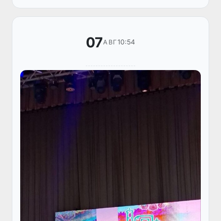
раўажланғанлық дәрежеси менен де белг...
07
10:54
АВГ