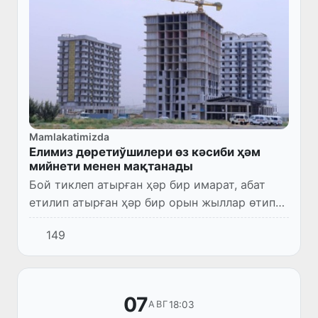
Mamlakatimizda
Елимиз дөретиўшилери өз кәсиби ҳәм
мийнети менен мақтанады
Бой тиклеп атырған ҳәр бир имарат, абат
етилип атырған ҳәр бир орын жыллар өтип
халық турмысының ажыралмас бөлегине
149
айланады. Усы мәнисте кең көлемли
қурылыс жумыслары жаңа имаратл...
07
18:03
АВГ