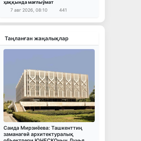
ҳаққында мағлыўмат
7 авг 2026, 08:10
441
Таңланған жаңалықлар
Саида Мирзиёева: Ташкенттиң
заманагөй архитектуралық
объектлери ЮНЕСКОның Дүнья