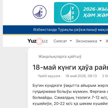
Өзбекстанда Турақлы раўажланыў мақс
Yuz
uz
Сиясат
Экономика
7-август күни ушын ҳаўа райы ҳаққында
Жаңалықларға қайтыў
18-май күнги ҳаўа ра
Yashil sayyora
18 май 2026, 08:13
2 0
Бүгин күндизги ўақытта айырым жерл
гүлдирмама болыўы мүмкин. Ферғана
болмайды. Самалдың тезлиги 7-12 м/с
күшейиўи, 20-22 м/с қа шекем күшей