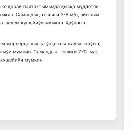
шке қарай пайтахтымызда қысқа мүддетли
мкин. Самалдың тезлиги 3-8 м/с, айырым
қа шекем күшейиўи мүмкин. Ҳаўаның
ым жерлерде қысқа ўақытлы жаўын жаўып,
тиўи мүмкин. Самалдың тезлиги 7-12 м/с,
 күшейиўи мүмкин.