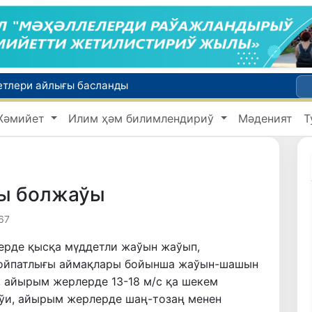
етлери айлығы басланды
Июль айында Миграция агентлигиниң Москва қаласындағы ўәкилханасы 1 мың 800 ден аслам Өзбекстан пуқараларына жәрдем көрсетти
Жәмийет
Илим ҳәм билимлендириў
Мәденият
Т
Өзбекстан сайланды командасы Астана қаласында өткерилип атырған "Келешек ойынлары - 2026" спорт жарысларының шерек финалына шықты
 мағлыўмат
Ташкент аўыр атлетика бойынша Азия чемпионатына таярланбақта
йы болжаўы
67
ерде қысқа мүддетли жаўын жаўып,
 ойпатлығы аймақлары бойынша жаўын-шашын
, айырым жерлерде 13-18 м/с қа шекем
иўи, айырым жерлерде шаң-тозаң менен