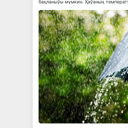
бақланыўы мүмкин. Ҳаўаның температу