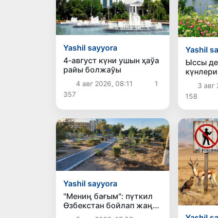
Yashil sayyora
Yashil s
4-август күни ушын ҳаўа
Ыссы де
райы болжаўы
күнлери
Өзбекст
4 авг 2026, 08:11
1
3 авг 
темпера
357
158
төменле
Yashil sayyora
"Мениң бағым": пүткил
Өзбекстан бойлап жаңа
жасыл жәмийетлик
Yashil s