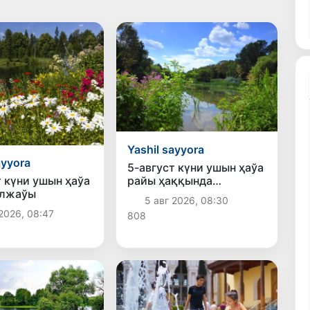
Yashil sayyora
ayyora
5-август күни ушын ҳаўа
райы ҳаққында
т күни ушын ҳаўа
мағлыўмат
олжаўы
5 авг 2026, 08:30
2026, 08:47
808