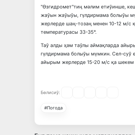
"Өзгидромет"тиң мәлим етиўинше, ке
жаўын жаўыўы, гүлдирмама болыўы мү
жерлерде шаң-тозаң менен 10-12 м/с 
температурасы 33-35°.
Таў алды ҳәм таўлы аймақларда айыр
гүлдирмама болыўы мүмкин. Сел-суў ө
айырым жерлерде 15-20 м/с қа шекем
Бөлисиў:
#Погода