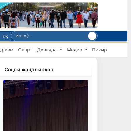
Ққ
уризм
Спорт
Дүньяда
Медиа
Пикир
Соңғы жаңалықлар