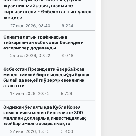
жүзилик мийрасы дизимине
киргизилгени - Өзбекстанның үлкен
жеңиси
27 июл 2026, 08:40
9 224
Сенатта латын графикасына
тийкарланған өзбек әлипбесиндеги
өзгерислер додаланды
25 июл 2026, 09:22
6 048
Өзбекстан Президенти Әзербайжан
менен әмелий бирге ислесиўди буннан
былай да кеңейтиў зәрүр екенлигин
атап өтти
17 июл 2026, 20:42
5 726
Әндижан ўәлаятында Қубла Корея
компаниясы менен биргеликте 300
миллион долларлық инвестициялық
жойбар әмелге асырылмақта
27 июл 2026, 15:45
5 406