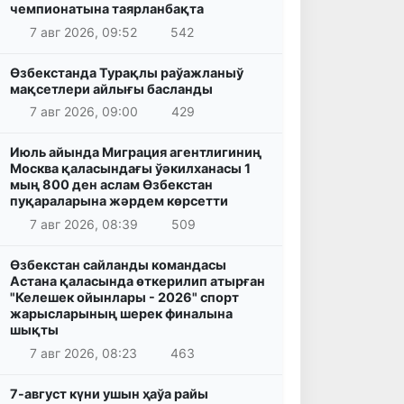
чемпионатына таярланбақта
7 авг 2026, 09:52
542
Өзбекстанда Турақлы раўажланыў
мақсетлери айлығы басланды
7 авг 2026, 09:00
429
Июль айында Миграция агентлигиниң
Москва қаласындағы ўәкилханасы 1
мың 800 ден аслам Өзбекстан
пуқараларына жәрдем көрсетти
7 авг 2026, 08:39
509
Өзбекстан сайланды командасы
Астана қаласында өткерилип атырған
"Келешек ойынлары - 2026" спорт
жарысларының шерек финалына
шықты
7 авг 2026, 08:23
463
7-август күни ушын ҳаўа райы