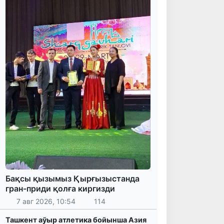
Бақсы қызымыз Қырғызыстанда
гран-приди қолға киргизди
7 авг 2026, 10:54
114
Ташкент аўыр атлетика бойынша Азия