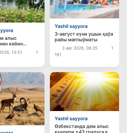
Yashil sayyora
ayyora
3-август күни ушын ҳаўа
м алыс
райы мағлыўматы
нен кейин
3 авг 2026, 08:25
1
анда
2026, 13:51
1
161
тураның бираз
ўи күтилмекте
Yashil sayyora
Өзбекстанда дем алыс
күнлери +43 градусқа
ayyora