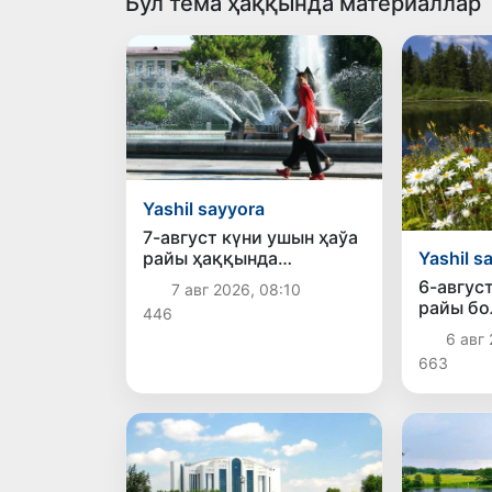
Бул тема ҳаққында материаллар
Yashil sayyora
7-август күни ушын ҳаўа
райы ҳаққында
Yashil s
мағлыўмат
6-авгус
7 авг 2026, 08:10
райы б
446
6 авг 
663