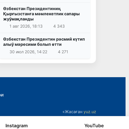
Өзбекстан Президентиниң
Қырғызстанға мәмлекетлик сапары
жуўмақланды
1 авг 2026, 18:13
4 343
Өзбекстан Президентин рәсмий күтип
алыў мәресими болып өтти
30 июл 2026, 14:22
4 271
ри
«Жасаған
yuz.uz
Instagram
YouTube