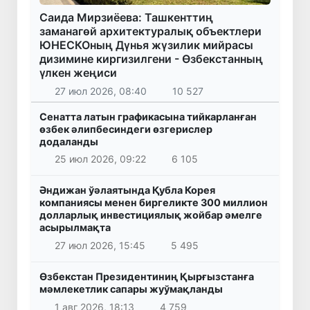
Саида Мирзиёева: Ташкенттиң
заманагөй архитектуралық объектлери
ЮНЕСКОның Дүнья жүзилик мийрасы
дизимине киргизилгени - Өзбекстанның
үлкен жеңиси
27 июл 2026, 08:40
10 527
Сенатта латын графикасына тийкарланған
өзбек әлипбесиндеги өзгерислер
додаланды
25 июл 2026, 09:22
6 105
Әндижан ўәлаятында Қубла Корея
компаниясы менен биргеликте 300 миллион
долларлық инвестициялық жойбар әмелге
асырылмақта
27 июл 2026, 15:45
5 495
Өзбекстан Президентиниң Қырғызстанға
мәмлекетлик сапары жуўмақланды
1 авг 2026, 18:13
4 759