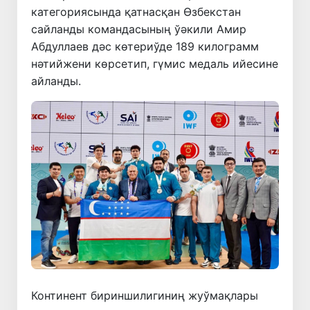
категориясында қатнасқан Өзбекстан
сайланды командасының ўәкили Амир
Абдуллаев дәс көтериўде 189 килограмм
нәтийжени көрсетип, гүмис медаль ийесине
айланды.
Континент бириншилигиниң жуўмақлары