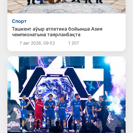
Спорт
Ташкент аўыр атлетика бойынша Азия
чемпионатына таярланбақта
7 авг 2026, 09:52
1 207