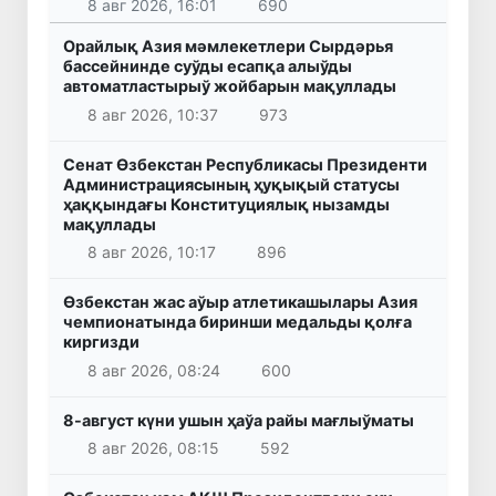
8 авг 2026, 16:01
690
Орайлық Азия мәмлекетлери Сырдәрья
бассейнинде суўды есапқа алыўды
автоматластырыў жойбарын мақуллады
8 авг 2026, 10:37
973
Сенат Өзбекстан Республикасы Президенти
Администрациясының ҳуқықый статусы
ҳаққындағы Конституциялық нызамды
мақуллады
8 авг 2026, 10:17
896
Өзбекстан жас аўыр атлетикашылары Азия
чемпионатында биринши медальды қолға
киргизди
8 авг 2026, 08:24
600
8-август күни ушын ҳаўа райы мағлыўматы
8 авг 2026, 08:15
592