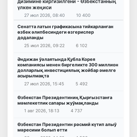
дизимине киргизилгени - Өзбекстанның
үлкен жеңиси
27 июл 2026, 08:40
10 400
Сенатта латын графикасына тийкарланған
өзбек әлипбесиндеги өзгерислер
додаланды
25 июл 2026, 09:22
6 102
Әндижан ўәлаятында Қубла Корея
компаниясы менен биргеликте 300 миллион
долларлық инвестициялық жойбар әмелге
асырылмақта
27 июл 2026, 15:45
5 492
Өзбекстан Президентиниң Қырғызстанға
мәмлекетлик сапары жуўмақланды
1 авг 2026, 18:13
4 737
Өзбекстан Президентин рәсмий күтип алыў
мәресими болып өтти