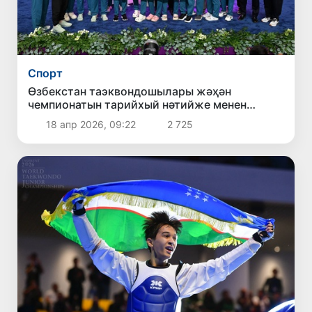
Спорт
Өзбекстан таэквондошылары жәҳән
чемпионатын тарийхый нәтийже менен
жуўмақлап, 6 медалға ийе болды
18 апр 2026, 09:22
2 725