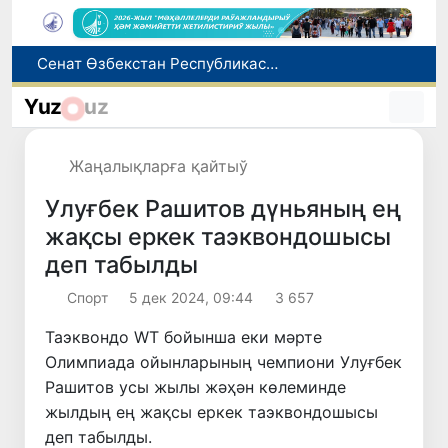
Өзбекстан жас аўыр атлетикашылары Азия чемпионатында биринши медальды қолға киргизди
8-август күни ушын ҳаўа райы мағлыўматы
Yuz
uz
Елимиз дөретиўшилери өз кәсиби ҳәм мийнети менен мақтанады
Орайлық Азия мәмлекетлери Сырдәрья бассейнинде суўды есапқа алыўды автоматластырыў жойбарын мақуллады
Жаңалықларға қайтыў
Сенат Өзбекстан Республикасы Президенти Администрациясының ҳуқықый статусы ҳаққындағы Конституциялық нызамды мақуллады
Улуғбек Рашитов дүньяның ең
жақсы еркек таэквондошысы
деп табылды
Спорт
5 дек 2024, 09:44
3 657
Таэквондо WТ бойынша еки мәрте
Олимпиада ойынларының чемпиони Улуғбек
Рашитов усы жылы жәҳән көлеминде
жылдың ең жақсы еркек таэквондошысы
деп табылды.