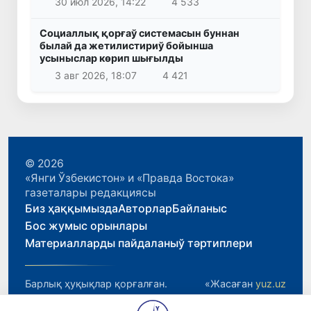
30 июл 2026, 14:22
4 533
Социаллық қорғаў системасын буннан
былай да жетилистириў бойынша
усыныслар көрип шығылды
3 авг 2026, 18:07
4 421
© 2026
«Янги Ўзбекистон» и «Правда Востока»
газеталары редакциясы
Биз ҳаққымызда
Авторлар
Байланыс
Бос жумыс орынлары
Материалларды пайдаланыў тәртиплери
Барлық ҳуқықлар қорғалған.
«Жасаған
yuz.uz