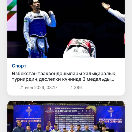
Спорт
Өзбекстан таэквондошылары халықаралық
турнирдиң дәслепки күнинде 3 медальды
қолға киргизди
21 июл 2026, 08:17
1 386