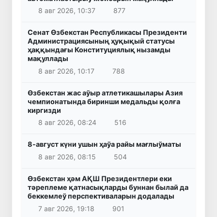
8 авг 2026, 10:37
877
Сенат Өзбекстан Республикасы Президенти
Администрациясының ҳуқықый статусы
ҳаққындағы Конституциялық нызамды
мақуллады
8 авг 2026, 10:17
788
Өзбекстан жас аўыр атлетикашылары Азия
чемпионатында биринши медальды қолға
киргизди
8 авг 2026, 08:24
516
8-август күни ушын ҳаўа райы мағлыўматы
8 авг 2026, 08:15
504
Өзбекстан ҳәм АҚШ Президентлери еки
тәреплеме қатнасықларды буннан былай да
беккемлеў перспективаларын додалады
7 авг 2026, 19:18
901