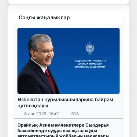
Соңғы жаңалықлар
Өзбекстан қурылысшыларына байрам
қутлықлаўы
8 авг 2026, 16:01
613
Орайлық Азия мәмлекетлери Сырдәрья
бассейнинде суўды есапқа алыўды
автоматластырыў жойбарын мақуллады