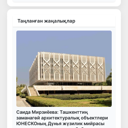
Таңланған жаңалықлар
Саида Мирзиёева: Ташкенттиң
заманагөй архитектуралық объектлери
ЮНЕСКОның Дүнья жүзилик мийрасы