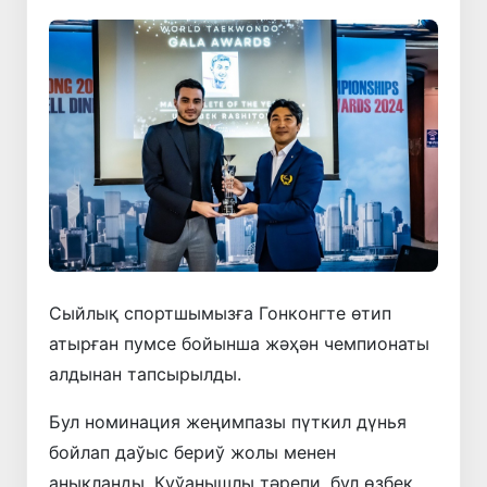
Сыйлық спортшымызға Гонконгте өтип
атырған пумсе бойынша жәҳән чемпионаты
алдынан тапсырылды.
Бул номинация жеңимпазы пүткил дүнья
бойлап даўыс бериў жолы менен
анықланды. Қуўанышлы тәрепи, бул өзбек