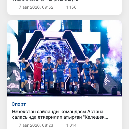
7 авг 2026, 09:52
1 156
Спорт
Өзбекстан сайланды командасы Астана
қаласында өткерилип атырған "Келешек
ойынлары - 2026" спорт жарысларының
7 авг 2026, 08:23
1 014
шерек финалына шықты