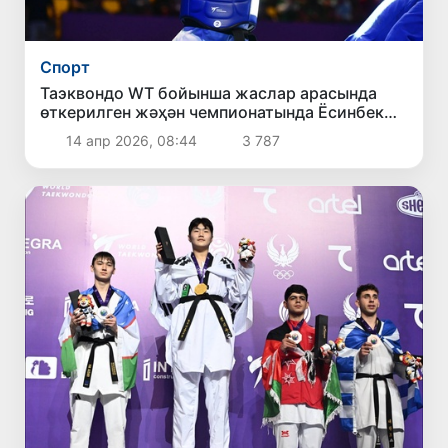
Спорт
Таэквондо WТ бойынша жаслар арасында
өткерилген жәҳән чемпионатында Ёсинбек
Одилов алтын медальды қолға киргизди
14 апр 2026, 08:44
3 787