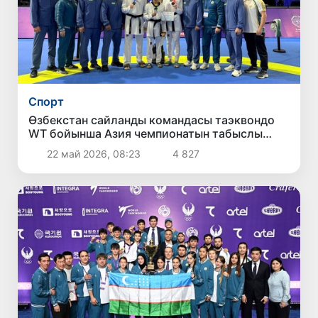
Спорт
Өзбекстан сайланды командасы таэквондо
WT бойынша Азия чемпионатын табыслы
баслады
22 май 2026, 08:23
4 827