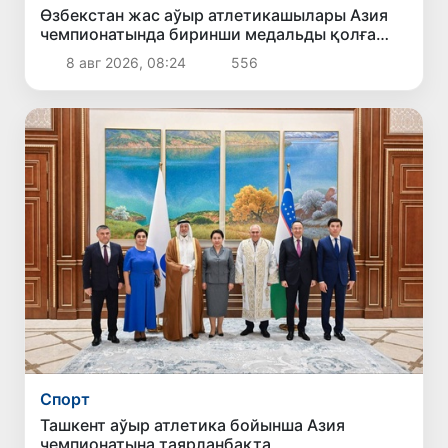
Өзбекстан жас аўыр атлетикашылары Азия
чемпионатында биринши медальды қолға
киргизди
8 авг 2026, 08:24
556
Спорт
Ташкент аўыр атлетика бойынша Азия
чемпионатына таярланбақта