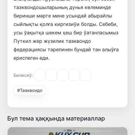
таэквондошыларының дүнья көлеминде
биринши мәрте мине усындай абырайлы
сыйлықты қолға киргизиўи болды. Себеби,
усы ўақытқа шекем ҳеш бир ўатанласымыз
Пүткил жер жүзилик таэквондо
федерациясы тәрепинен бундай тән алыўға
ериспеген еди.
Бөлисиў:
#Таэквондо
Бул тема ҳаққында материаллар