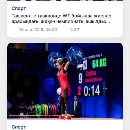
Спорт
Ташкентте таэквондо WТ бойынша жаслар
арасындағы жәҳән чемпионаты ашылды:
Өзбекстанның биринши гүмис медалы
13 апр 2026, 08:40
4 321
Спорт