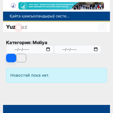
Қайта қамсызландырыў системасы тез раўажланып атырған Өзбекстан экономикасы ушын не береди?
Ташкент аўыр атлетика бойынша Азия чемпионатына таярланбақта
Yuz
uz
Өзбекстанда Турақлы раўажланыў мақсетлери айлығы басланды
Июль айында Миграция агентлигиниң Москва қаласындағы ўәкилханасы 1 мың 800 ден аслам Өзбекстан пуқараларына жәрдем көрсетти
Категория: Moliya
Елимиз дөретиўшилери өз кәсиби ҳәм мийнети менен мақтанады
Новостей пока нет.