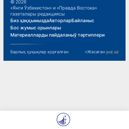
© 2026
«Янги Ўзбекистон» и «Правда Востока»
газеталары редакциясы
Биз ҳаққымызда
Авторлар
Байланыс
Бос жумыс орынлары
Материалларды пайдаланыў тәртиплери
Барлық ҳуқықлар қорғалған.
«Жасаған
yuz.uz