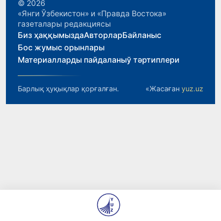
© 2026
«Янги Ўзбекистон» и «Правда Востока»
газеталары редакциясы
Биз ҳаққымызда
Авторлар
Байланыс
Бос жумыс орынлары
Материалларды пайдаланыў тәртиплери
Барлық ҳуқықлар қорғалған.
«Жасаған
yuz.uz