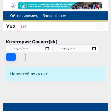
Ой-пикиримизде басланған ояныў жоқары шеклерге жетеклеп атыр
Өзбекстан мал гөши импортын арттырды: Ҳиндстан ҳәм Беларусь тийкарғы жеткерип бериўшилерге айланды
Yuz
uz
Өзбекстан ўәкиллери көркем гимнастика бойынша жәҳән чемпионатында қатнасады
Июль айында Өзбекстанда азық-аўқат өнимлери баҳасының төменлеўи, айырым товарлар ҳәм хызметлер баҳасының өсиўи бақланды
Категория: Саноат[kk]
Мәмлекетлик хызмет: лаўазым емес, потенциал ҳәм нәтийже баҳаланатуғын жаңа дәўир
Новостей пока нет.